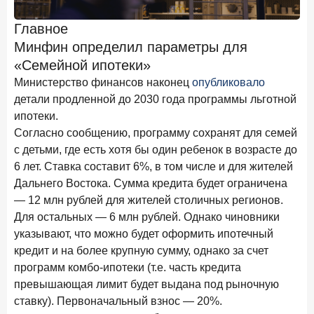
Клиенты чаще всего узнают о сберегательных
продуктах из рекламы в интернете и на ТВ
Главное
Минфин определил параметры для
9 июля 2026 года
«Семейной ипотеки»
С ростом благосостояния клиентов-сберегателей
увеличивается и склонность к диверсификации
Министерство финансов наконец
опубликовало
детали продленной до 2030 года программы льготной
7 июля 2026 года
ипотеки.
По итогам июня 2026 года объем выдач кредитов
Согласно сообщению, программу сохранят для семей
составил 1 166,4 млрд руб.
с детьми, где есть хотя бы один ребенок в возрасте до
3 июля 2026 года
6 лет. Ставка составит 6%, в том числе и для жителей
«Скорость измеряется секундами». Новые стандарты
Дальнего Востока. Сумма кредита будет ограничена
банковского контакт-центра
— 12 млн рублей для жителей столичных регионов.
25 июня 2026 года
ИССЛЕДОВАНИЕ
Для остальных — 6 млн рублей. Однако чиновники
Ипотека в России: итоги мая 2026 года в цифрах
указывают, что можно будет оформить ипотечный
кредит и на более крупную сумму, однако за счет
22 июня 2026 года
программ комбо-ипотеки (т.е. часть кредита
«Честность — индустриальный стандарт»: как банки
превышающая лимит будет выдана под рыночную
завоевывают лояльность private-клиентов
ставку). Первоначальный взнос — 20%.