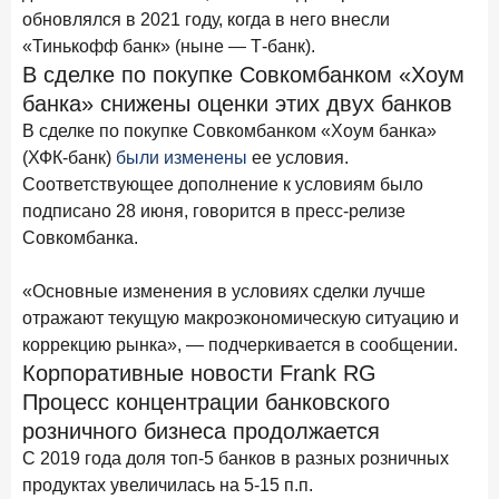
15 апреля 2026 года
обновлялся в 2021 году, когда в него внесли
ИССЛЕДОВАНИЕ
«Тинькофф банк» (ныне — Т-банк).
Рынок подписок 2026: от гонки за объёмами к битве за
привычку
В сделке по покупке Совкомбанком «Хоум
банка» снижены оценки этих двух банков
15 апреля 2026 года
ИССЛЕДОВАНИЕ
В сделке по покупке Совкомбанком «Хоум банка»
Маркетинговые акции брокеров: обзор механик и
(ХФК-банк)
были изменены
ее условия.
трендов
Соответствующее дополнение к условиям было
10 апреля 2026 года
ИССЛЕДОВАНИЕ
подписано 28 июня, говорится в пресс-релизе
ДНК современного ипотечного клиента
Совкомбанка.
7 апреля 2026 года
ИССЛЕДОВАНИЕ
«Основные изменения в условиях сделки лучше
По итогам марта 2026 года объем выдач кредитов
отражают текущую макроэкономическую ситуацию и
составил 925,7 млрд руб.
коррекцию рынка», — подчеркивается в сообщении.
26 марта 2026 года
Корпоративные новости Frank RG
ИССЛЕДОВАНИЕ
Процесс концентрации банковского
Не экосистемой единой: как пользователи
распределяют подписки
розничного бизнеса продолжается
С 2019 года доля топ-5 банков в разных розничных
25 марта 2026 года
ИССЛЕДОВАНИЕ
продуктах увеличилась на 5-15 п.п.
Ипотека. Итоги работы крупнейших ипотечных банков