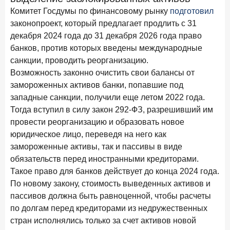
В борьбе за сбережения россиян банки учатся
Комитет Госдумы по финансовому рынку
подготовил
понимать контекст
законопроект, который предлагает продлить с 31
декабря 2024 года до 31 декабря 2026 года право
28 мая 2026 года
ИССЛЕДОВАНИЕ
банков, против которых введены международные
Доверие становится главным фактором на рынке
санкции, проводить реорганизацию.
Private banking
Возможность законно очистить свои балансы от
25 мая 2026 года
ИССЛЕДОВАНИЕ
замороженных активов банки, попавшие под
Ипотека в России: итоги апреля 2026 года в цифрах
западные санкции, получили еще летом 2022 года.
Тогда вступил в силу закон 292-ФЗ, разрешивший им
13 мая 2026 года
ИССЛЕДОВАНИЕ
провести реорганизацию и образовать новое
«Ни один зарубежный private банк не может
юридическое лицо, переведя на него как
сравниться с российским»
замороженные активы, так и пассивы в виде
6 мая 2026 года
ИССЛЕДОВАНИЕ
обязательств перед иностранными кредиторами.
По итогам апреля 2026 года объем выдач кредитов
Такое право для банков действует до конца 2024 года.
составил 968 млрд руб.
По новому закону, стоимость выведенных активов и
пассивов должна быть равноценной, чтобы расчеты
29 апреля 2026 года
ИССЛЕДОВАНИЕ
по долгам перед кредиторами из недружественных
Конкуренция на рынке инвестиционно-страховых
стран исполнялись только за счет активов новой
продуктов усиливается