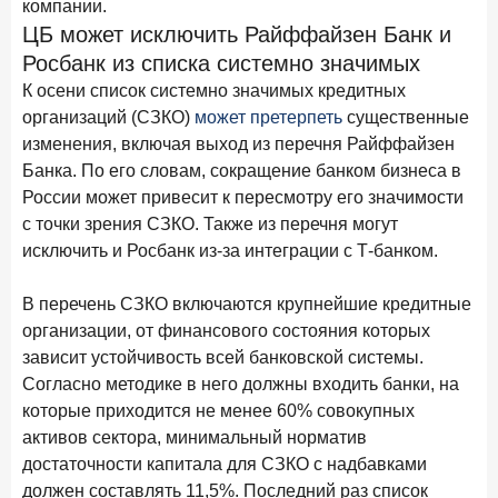
компании.
28 апреля 2026 года
ИССЛЕДОВАНИЕ
ЦБ может исключить Райффайзен Банк и
Привязанность побеждает ставку? Как выбирают банк
Росбанк из списка системно значимых
для сбережений в 2026 году
К осени список системно значимых кредитных
организаций (СЗКО)
может претерпеть
существенные
27 апреля 2026 года
ИССЛЕДОВАНИЕ
изменения, включая выход из перечня Райффайзен
Банки скорректировали доходность вкладов после
Банка. По его словам, сокращение банком бизнеса в
снижения ключевой ставки до 14,5%
России может привесит к пересмотру его значимости
с точки зрения СЗКО. Также из перечня могут
Цифра дня
исключить и Росбанк из-за интеграции с Т-банком.
Средний срок ипотеки на вторичном рынке
23,3
-0,76
В перечень СЗКО включаются крупнейшие кредитные
год к году
лет
организации, от финансового состояния которых
зависит устойчивость всей банковской системы.
Frank Data. Ипотека
Поделиться
Согласно методике в него должны входить банки, на
которые приходится не менее 60% совокупных
24 апреля 2026 года
ИССЛЕДОВАНИЕ
активов сектора, минимальный норматив
Ипотека. Итоги работы крупнейших ипотечных банков
достаточности капитала для СЗКО с надбавками
в марте 2026 года
должен составлять 11,5%. Последний раз список