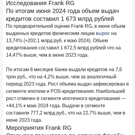
Исследования Frank RG
ПОДПИСАТЬСЯ
По итогам июня 2024 года объем выдач
Я согласен с условиями
обработки данных
кредитов составил 1 673 млрд рублей
По предварительной оценке Frank RG, в июне объем
10 марта 2026 года
ИССЛЕДОВАНИЕ
выданных кредитов физическим лицам
вырос
на
Куда уходят деньги? Frank RG исследует рынок
13,74% (+202,1 млрд руб. к маю 2024). Объем
вкладов
кредитования составил 1 672,5 млрд рублей что на
14,47% выше, чем в июне 2023 года.
6 марта 2026 года
По итогам февраля 2026 года объем выдач кредитов
составил 748,4 млрд руб.
По итогам 6 месяцев банки выдали кредитов на 7,6
трлн руб., что на 4,2% выше, чем за аналогичный
25 февраля 2026 года
ИССЛЕДОВАНИЕ
период 2023 года. Рост объема выдач зафиксирован в
Ипотека. Итоги работы крупнейших ипотечных банков
сегменте ипотеки и POS-кредитования. Наибольший
в январе 2026 года
рост отмечен в сегменте ипотечного кредитования —
18 февраля 2026 года
+44,1% к маю 2024 года. Выдачи в сегменте
ИССЛЕДОВАНИЕ
составили 777,2 млрд руб., что на 22,7% выше, чем в
Не по цене, а по ценности: как россияне выбирали
подписки в 2025 году?
июне 2023 года.
Мероприятия Frank RG
17 февраля 2026 года
ИССЛЕДОВАНИЕ