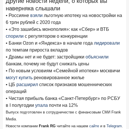
Другие новости недели, о которых вы
новые финансовые решения
наверняка слышали
18 декабря 2025 года
• Россияне
взяли
льготную ипотеку на новостройки на
Ипотека 2025–2026: стресс‑тест высокими ставками и
6 трлн рублей с 2020 года
прогнозы на восстановление
• «Это зашибись монополия»: как «Сбер» и ВТБ
спорили
с регулятором о конкуренции
8 декабря 2025 года
ИССЛЕДОВАНИЕ
• Банки Ozon и «Яндекса» в начале года
лидировали
По итогам ноября 2025 года объем выдач кредитов
по темпам прироста вкладов
составил 1 027 млрд руб.
• Драмы нет и не будет: застройщики
объяснили
5 декабря 2025 года
банкам, почему не будут снижать цены
Эмоции, эксклюзив и вовлечение: новая формула
• По новым условиям «Семейной ипотеки» москвичи
банковской лояльности
могут купить
реновированное жилье
3 декабря 2025 года
ИССЛЕДОВАНИЕ
• ЦБ
расширил
список признаков мошеннических
Почему опытные инвесторы в России чувствуют себя
операций
начинающими?
• Чистая прибыль банка «Санкт-Петербург» по РСБУ
в I полугодии
упала
почти на 12%
25 ноября 2025 года
ИССЛЕДОВАНИЕ
Выпуск подготовлен в сотрудничестве с финансовым СМИ Frank
Клиент стал партнером: как трансформируется рынок
Media.
инвестиций
Новости компании
Frank RG
читайте на нашем
сайте
и в
Telegram
.