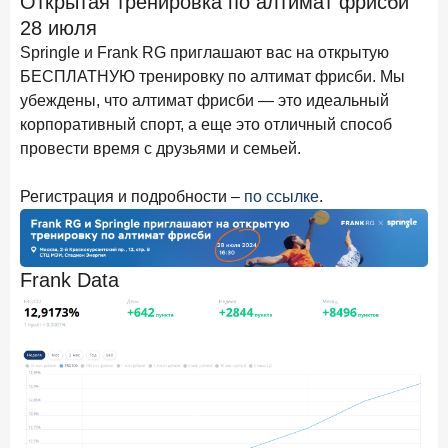
Открытая тренировка по алтимат фрисби
Бизнес на маркетплейсах: новичкам здесь больше не
28 июля
место
Springle и Frank RG приглашают вас на открытую
6 февраля 2026 года
ИССЛЕДОВАНИЕ
БЕСПЛАТНУЮ тренировку по алтимат фрисби. Мы
По итогам января 2026 года объем выдач кредитов
убеждены, что алтимат фрисби — это идеальный
составил 822,8 млрд руб.
корпоративный спорт, а еще это отличный способ
провести время с друзьями и семьей.
2 февраля 2026 года
ИССЛЕДОВАНИЕ
Premium Banking в 2025 году: портрет клиента, тренды
Регистрация и подробности –
по ссылке
.
и стратегии банков
30 января 2026 года
ИССЛЕДОВАНИЕ
Главные «болевые точки» бизнеса при открытии
Frank Data
расчетного счета в банках
26 января 2026 года
ИССЛЕДОВАНИЕ
Ипотека. Итоги декабря 2025 года
15 января 2026 года
ИССЛЕДОВАНИЕ
По итогам декабря 2025 года объем выдач кредитов
составил 1 326,5 млрд руб.