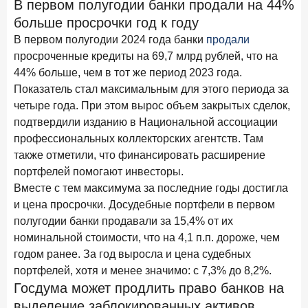
В первом полугодии банки продали на 44%
Рассылка Frank RG
больше просрочки год к году
Итоги недели, наша трактовка основных событий
В первом полугодии 2024 года банки
продали
на банковском рынке
просроченные кредиты на 69,7 млрд рублей, что на
44% больше, чем в тот же период 2023 года.
Показатель стал максимальным для этого периода за
четыре года. При этом вырос объем закрытых сделок,
подтвердили изданию в Национальной ассоциации
ПОДПИСАТЬСЯ
профессиональных коллекторских агентств. Там
Я согласен с условиями
обработки данных
также отметили, что финансировать расширение
портфелей помогают инвесторы.
8 июня 2026 года
Вместе с тем максимума за последние годы достигла
ИССЛЕДОВАНИЕ
и цена просрочки. Досудебные портфели в первом
По итогам мая 2026 года объем выдач кредитов
составил 993,8 млрд руб.
полугодии банки продавали за 15,4% от их
номинальной стоимости, что на 4,1 п.п. дороже, чем
4 июня 2026 года
ИССЛЕДОВАНИЕ
годом ранее. За год выросла и цена судебных
Синергия интеллектов: будущее контакт-центров в
портфелей, хотя и менее значимо: с 7,3% до 8,2%.
партнерстве человека и технологий
Госдума может продлить право банков на
1 июня 2026 года
выделение заблокированных активов