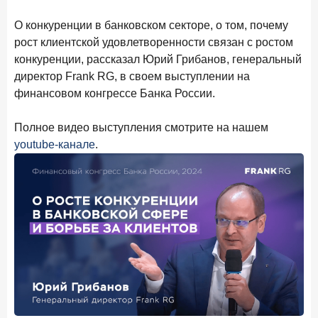
в феврале 2026 года
О конкуренции в банковском секторе, о том, почему
18 марта 2026 года
ИССЛЕДОВАНИЕ
рост клиентской удовлетворенности связан с ростом
Банки начали снижать ставки по вкладам еще до
конкуренции, рассказал Юрий Грибанов, генеральный
решения ЦБ
директор Frank RG, в своем выступлении на
финансовом конгрессе Банка России.
16 марта 2026 года
Frank RG объявила победителей кейс-чемпионата
2026 года
Полное видео выступления смотрите на нашем
youtube-канале
.
12 марта 2026 года
ИССЛЕДОВАНИЕ
Банки ускорили работу с претензиями
Рассылка Frank RG
Итоги недели, наша трактовка основных событий
на банковском рынке