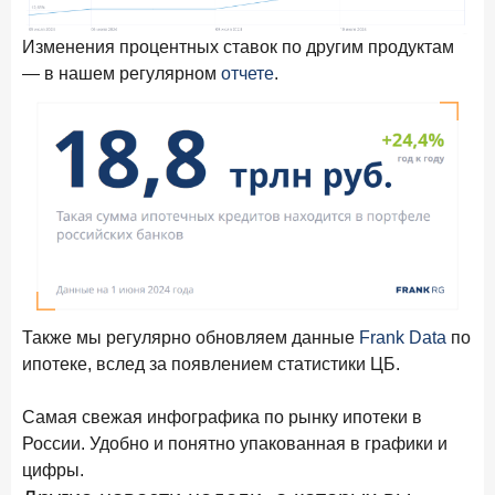
Цифра дня
Изменения процентных ставок по другим продуктам
Средний срок ипотеки на вторичном рынке
— в нашем регулярном
отчете
.
23,3
-0,76
год к году
лет
Frank Data. Ипотека
Поделиться
29 декабря 2025 года
Четких целей в 2026-м и качественных «лошадей»!
25 декабря 2025 года
ИССЛЕДОВАНИЕ
Ипотека. Итоги ноября 2025 года
Также мы регулярно обновляем данные
Frank Data
по
ипотеке, вслед за появлением статистики ЦБ.
24 декабря 2025 года
Страховщики, УК, брокер-маркетплейсы: как новые
игроки меняют рынок инвестиций
Самая свежая инфографика по рынку ипотеки в
России. Удобно и понятно упакованная в графики и
19 декабря 2025 года
ИССЛЕДОВАНИЕ
цифры.
В эпоху дуополии маркетплейсов селлеры ищут