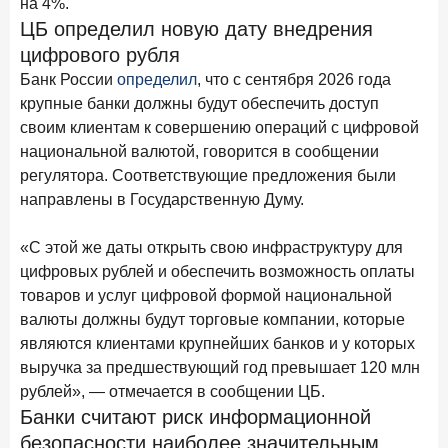
на 4%.
Рассылка Frank RG
ЦБ определил новую дату внедрения
цифрового рубля
Итоги недели, наша трактовка основных событий
на банковском рынке
Банк России
определил
, что с сентября 2026 года
крупные банки должны будут обеспечить доступ
своим клиентам к совершению операций с цифровой
национальной валютой, говорится в сообщении
регулятора. Соответствующие предложения были
ПОДПИСАТЬСЯ
направлены в Государственную Думу.
Я согласен с условиями
обработки данных
«С этой же даты открыть свою инфраструктуру для
цифровых рублей и обеспечить возможность оплаты
8 июня 2026 года
ИССЛЕДОВАНИЕ
товаров и услуг цифровой формой национальной
По итогам мая 2026 года объем выдач кредитов
валюты должны будут торговые компании, которые
составил 993,8 млрд руб.
являются клиентами крупнейших банков и у которых
4 июня 2026 года
ИССЛЕДОВАНИЕ
выручка за предшествующий год превышает 120 млн
Синергия интеллектов: будущее контакт-центров в
рублей», — отмечается в сообщении ЦБ.
партнерстве человека и технологий
Банки считают риск информационной
1 июня 2026 года
безопасности наиболее значительным