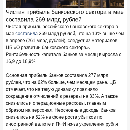
Клиенты чаще всего узнают о сберегательных
продуктах из рекламы в интернете и на ТВ
Чистая прибыль банковского сектора в мае
составила 269 млрд рублей
9 июля 2026 года
С ростом благосостояния клиентов-сберегателей
Чистая прибыль российского банковского сектора в
увеличивается и склонность к диверсификации
мае
составила
269 млрд рублей, что на 13% выше чем
в апреле (261 млрд рублей), следует из материалов
7 июля 2026 года
ЦБ «О развитии банковского сектора».
По итогам июня 2026 года объем выдач кредитов
Рентабельность капитала банков за месяц выросла с
составил 1 166,4 млрд руб.
16,9 до 18,9%.
3 июля 2026 года
«Скорость измеряется секундами». Новые стандарты
Основная прибыль банков составила 277 млрд
банковского контакт-центра
рублей, что на 62% больше, чем месяцем ране. ЦБ
25 июня 2026 года
отмечает, что на такую динамику повлияло
ИССЛЕДОВАНИЕ
сокращение отчислений в резервы на 33%. А также
Ипотека в России: итоги мая 2026 года в цифрах
снизились и операционные расходы, главным
22 июня 2026 года
образом на персонал. Неосновные доходы банков
«Честность — индустриальный стандарт»: как банки
снизились на 62% на фоне роста убытков по
завоевывают лояльность private-клиентов
иностранной валюте и ПФИ из-за укрепления рубля