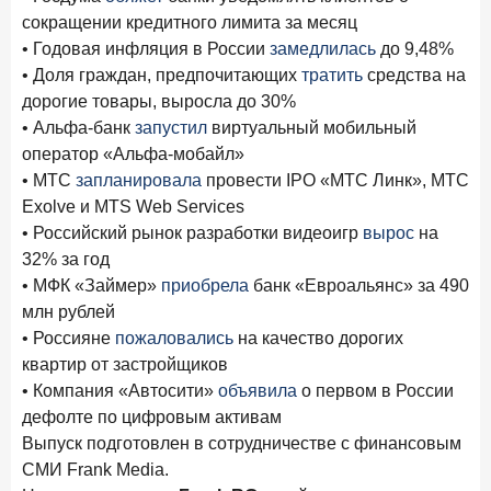
сокращении кредитного лимита за месяц
• Годовая инфляция в России
замедлилась
до 9,48%
• Доля граждан, предпочитающих
тратить
средства на
дорогие товары, выросла до 30%
• Альфа-банк
запустил
виртуальный мобильный
оператор «Альфа-мобайл»
• МТС
запланировала
провести IPO «МТС Линк», МТС
Exolve и MTS Web Services
• Российский рынок разработки видеоигр
вырос
на
32% за год
• МФК «Займер»
приобрела
банк «Евроальянс» за 490
млн рублей
• Россияне
пожаловались
на качество дорогих
квартир от застройщиков
• Компания «Автосити»
объявила
о первом в России
дефолте по цифровым активам
Выпуск подготовлен в сотрудничестве с финансовым
СМИ Frank Media.