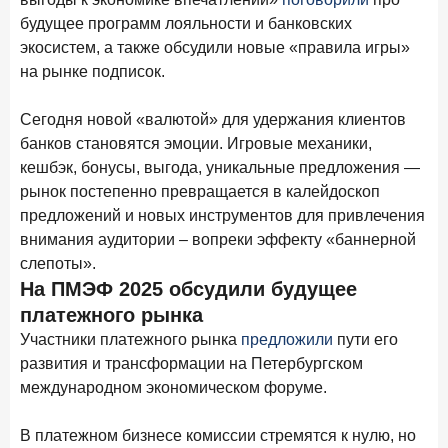
ПОДПИСАТЬСЯ
будущее программ лояльности и банковских
Я согласен с условиями
обработки данных
экосистем, а также обсудили новые «правила игры»
на рынке подписок.
10 марта 2026 года
ИССЛЕДОВАНИЕ
Сегодня новой «валютой» для удержания клиентов
Куда уходят деньги? Frank RG исследует рынок
банков становятся эмоции. Игровые механики,
вкладов
кешбэк, бонусы, выгода, уникальные предложения —
6 марта 2026 года
рынок постепенно превращается в калейдоскоп
По итогам февраля 2026 года объем выдач кредитов
предложений и новых инструментов для привлечения
составил 748,4 млрд руб.
внимания аудитории – вопреки эффекту «баннерной
слепоты».
25 февраля 2026 года
ИССЛЕДОВАНИЕ
На ПМЭФ 2025 обсудили будущее
Ипотека. Итоги работы крупнейших ипотечных банков
платежного рынка
в январе 2026 года
Участники платежного рынка
предложили
пути его
18 февраля 2026 года
ИССЛЕДОВАНИЕ
развития и трансформации на Петербургском
Не по цене, а по ценности: как россияне выбирали
международном экономическом форуме.
подписки в 2025 году?
17 февраля 2026 года
В платежном бизнесе комиссии стремятся к нулю, но
ИССЛЕДОВАНИЕ