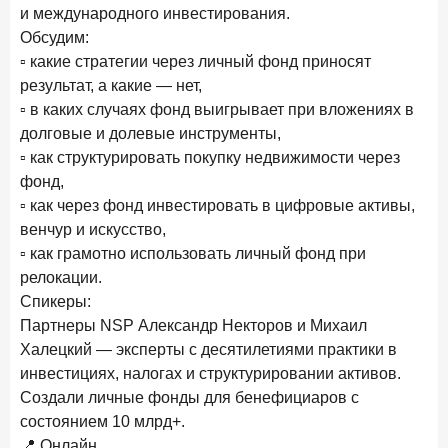
новые финансовые решения
и международного инвестирования.
Обсудим:
18 декабря 2025 года
▫️ какие стратегии через личный фонд приносят
Ипотека 2025–2026: стресс‑тест высокими ставками и
результат, а какие — нет,
прогнозы на восстановление
▫️ в каких случаях фонд выигрывает при вложениях в
8 декабря 2025 года
ИССЛЕДОВАНИЕ
долговые и долевые инструменты,
По итогам ноября 2025 года объем выдач кредитов
▫️ как структурировать покупку недвижимости через
составил 1 027 млрд руб.
фонд,
▫️ как через фонд инвестировать в цифровые активы,
5 декабря 2025 года
венчур и искусство,
Эмоции, эксклюзив и вовлечение: новая формула
банковской лояльности
▫️ как грамотно использовать личный фонд при
релокации.
3 декабря 2025 года
ИССЛЕДОВАНИЕ
Спикеры:
Почему опытные инвесторы в России чувствуют себя
Партнеры NSP Александр Некторов и Михаил
начинающими?
Халецкий — эксперты с десятилетиями практики в
инвестициях, налогах и структурировании активов.
25 ноября 2025 года
ИССЛЕДОВАНИЕ
Создали личные фонды для бенефициаров с
Клиент стал партнером: как трансформируется рынок
инвестиций
состоянием 10 млрд+.
📍 Онлайн