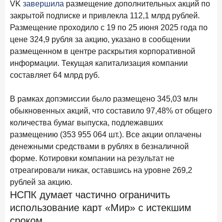
VK
завершила
размещение дополнительных акций по
28 апреля 2026 года
ИССЛЕДОВАНИЕ
закрытой подписке и привлекла 112,1 млрд рублей.
Привязанность побеждает ставку? Как выбирают банк
Размещение проходило с 19 по 25 июня 2025 года по
для сбережений в 2026 году
цене 324,9 рубля за акцию, указано в сообщении
размещенном в центре раскрытия корпоративной
27 апреля 2026 года
ИССЛЕДОВАНИЕ
информации. Текущая капитализация компании
Банки скорректировали доходность вкладов после
составляет 64 млрд руб.
снижения ключевой ставки до 14,5%
В рамках допэмиссии было размещено 345,03 млн
Цифра дня
обыкновенных акций, что составило 97,48% от общего
Средний срок ипотеки на первичном рынке
количества бумаг выпуска, подлежавших
26,8
-0,15
размещению (353 955 064 шт.). Все акции оплачены
год к году
лет
денежными средствами в рублях в безналичной
форме. Котировки компании на результат не
Frank Data. Ипотека
Поделиться
отреагировали никак, оставшись на уровне 269,2
рублей за акцию.
24 апреля 2026 года
ИССЛЕДОВАНИЕ
НСПК думает частично ограничить
Ипотека. Итоги работы крупнейших ипотечных банков
использование карт «Мир» с истекшим
в марте 2026 года
сроком