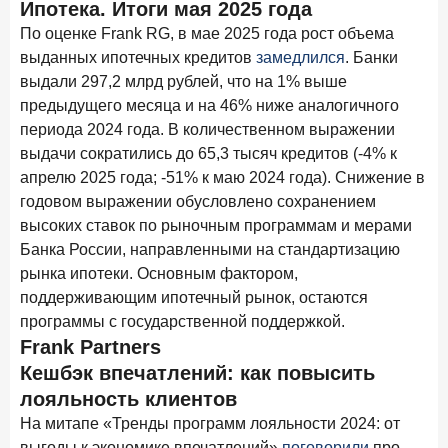
Ипотека. Итоги мая 2025 года
в феврале 2026 года
По оценке Frank RG, в мае 2025 года рост объема
18 марта 2026 года
ИССЛЕДОВАНИЕ
выданных ипотечных кредитов
замедлился
. Банки
Банки начали снижать ставки по вкладам еще до
выдали 297,2 млрд рублей, что на 1% выше
решения ЦБ
предыдущего месяца и на 46% ниже аналогичного
периода 2024 года. В количественном выражении
16 марта 2026 года
выдачи сократились до 65,3 тысяч кредитов (-4% к
Frank RG объявила победителей кейс-чемпионата
апрелю 2025 года; -51% к маю 2024 года). Снижение в
2026 года
годовом выражении обусловлено сохранением
12 марта 2026 года
ИССЛЕДОВАНИЕ
высоких ставок по рыночным программам и мерами
Банки ускорили работу с претензиями
Банка России, направленными на стандартизацию
рынка ипотеки. Основным фактором,
Рассылка Frank RG
поддерживающим ипотечный рынок, остаются
программы с государственной поддержкой.
Итоги недели, наша трактовка основных событий
Frank Partners
на банковском рынке
Кешбэк впечатлений: как повысить
лояльность клиентов
На митапе «Тренды программ лояльности 2024: от
выгоды к экономике впечатлений»
поговорили
про