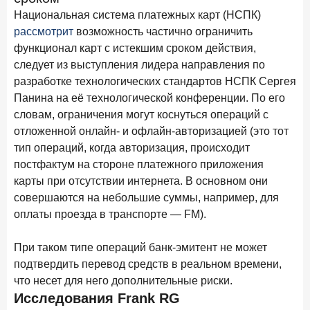
15 апреля 2026 года
ИССЛЕДОВАНИЕ
Национальная система платежных карт (НСПК)
Рынок подписок 2026: от гонки за объёмами к битве за
рассмотрит
возможность частично ограничить
привычку
функционал карт с истекшим сроком действия,
следует из выступления лидера направления по
15 апреля 2026 года
ИССЛЕДОВАНИЕ
разработке технологических стандартов НСПК Сергея
Маркетинговые акции брокеров: обзор механик и
Панина на её технологической конференции. По его
трендов
словам, ограничения могут коснуться операций с
10 апреля 2026 года
ИССЛЕДОВАНИЕ
отложенной онлайн- и офлайн-авторизацией (это тот
ДНК современного ипотечного клиента
тип операций, когда авторизация, происходит
постфактум на стороне платежного приложения
7 апреля 2026 года
ИССЛЕДОВАНИЕ
карты при отсутствии интернета. В основном они
По итогам марта 2026 года объем выдач кредитов
совершаются на небольшие суммы, например, для
составил 925,7 млрд руб.
оплаты проезда в транспорте — FM).
26 марта 2026 года
ИССЛЕДОВАНИЕ
При таком типе операций банк-эмитент не может
Не экосистемой единой: как пользователи
распределяют подписки
подтвердить перевод средств в реальном времени,
что несет для него дополнительные риски.
25 марта 2026 года
ИССЛЕДОВАНИЕ
Исследования Frank RG
Ипотека. Итоги работы крупнейших ипотечных банков