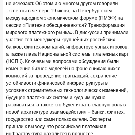
не исчезают. Об этом и о многом другом говорили
Бизнес на маркетплейсах: новичкам здесь больше не
место
эксперты в четверг, 19 июня, на Петербургском
международном экономическом форуме (ПМЭФ) на
6 февраля 2026 года
ИССЛЕДОВАНИЕ
сессии «Платежи обесцениваются? Трансформация
По итогам января 2026 года объем выдач кредитов
мирового платежного рынка». В дискуссии принимали
составил 822,8 млрд руб.
участие топ-менеджеры крупнейших российских
2 февраля 2026 года
банков, финтех-компаний, инфраструктурных игроков,
ИССЛЕДОВАНИЕ
а также глава Национальной системы платежных карт
Premium Banking в 2025 году: портрет клиента, тренды
и стратегии банков
(НСПК). Ключевыми вопросами обсуждения были
изменение бизнес-моделей на фоне снижающихся
30 января 2026 года
ИССЛЕДОВАНИЕ
комиссий за проведение транзакций, сохранение
Главные «болевые точки» бизнеса при открытии
устойчивости финансовой инфраструктуры в
расчетного счета в банках
условиях стремительных технологических изменений,
26 января 2026 года
будущее платежных систем и куда им нужно
ИССЛЕДОВАНИЕ
развиваться, а также кто будет играть главную роль в
Ипотека. Итоги декабря 2025 года
новой архитектуре взаимодействия – банки, финтех,
15 января 2026 года
ИССЛЕДОВАНИЕ
государство или сами пользователи. Эксперты
По итогам декабря 2025 года объем выдач кредитов
пришли к выводу, что российская платежная
составил 1 326,5 млрд руб.
инфраструктура находится в процессе