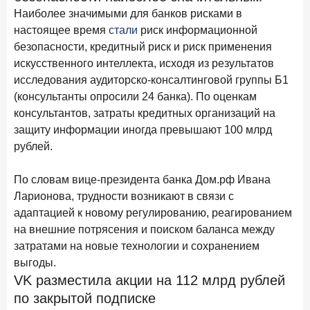
В борьбе за сбережения россиян банки учатся
Наиболее значимыми для банков рисками в
понимать контекст
настоящее время
стали
риск информационной
безопасности, кредитный риск и риск применения
28 мая 2026 года
ИССЛЕДОВАНИЕ
искусственного интеллекта, исходя из результатов
Доверие становится главным фактором на рынке
исследования аудиторско-консалтинговой группы Б1
Private banking
(консультанты опросили 24 банка). По оценкам
25 мая 2026 года
ИССЛЕДОВАНИЕ
консультантов, затраты кредитных организаций на
Ипотека в России: итоги апреля 2026 года в цифрах
защиту информации иногда превышают 100 млрд
рублей.
13 мая 2026 года
ИССЛЕДОВАНИЕ
«Ни один зарубежный private банк не может
По словам вице-президента банка Дом.рф Ивана
сравниться с российским»
Ларионова, трудности возникают в связи с
6 мая 2026 года
ИССЛЕДОВАНИЕ
адаптацией к новому регулированию, реагированием
По итогам апреля 2026 года объем выдач кредитов
на внешние потрясения и поиском баланса между
составил 968 млрд руб.
затратами на новые технологии и сохранением
выгоды.
29 апреля 2026 года
ИССЛЕДОВАНИЕ
VK разместила акции на 112 млрд рублей
Конкуренция на рынке инвестиционно-страховых
по закрытой подписке
продуктов усиливается