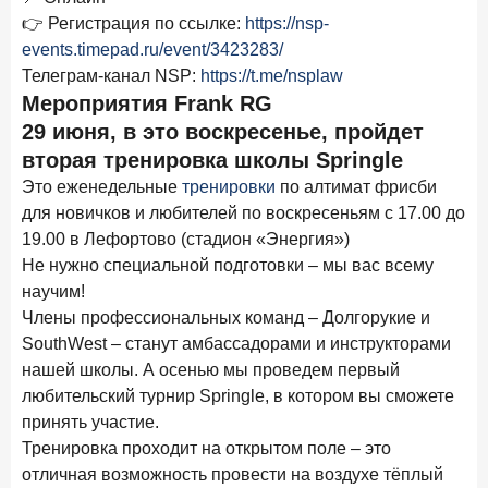
24 ноября 2025 года
ИССЛЕДОВАНИЕ
👉 Регистрация по ссылке:
https://nsp-
Ипотека. Итоги октября 2025 года
events.timepad.ru/event/3423283/
Телеграм-канал NSP:
https://t.me/nsplaw
Рассылка Frank RG
Мероприятия Frank RG
29 июня, в это воскресенье, пройдет
Итоги недели, наша трактовка основных событий
на банковском рынке
вторая тренировка школы Springle
Это еженедельные
тренировки
по алтимат фрисби
для новичков и любителей по воскресеньям с 17.00 до
19.00 в Лефортово (стадион «Энергия»)
Не нужно специальной подготовки – мы вас всему
ПОДПИСАТЬСЯ
научим!
Я согласен с условиями
обработки данных
Члены профессиональных команд – Долгорукие и
SouthWest – станут амбассадорами и инструкторами
нашей школы. А осенью мы проведем первый
любительский турнир Springle, в котором вы сможете
принять участие.
Тренировка проходит на открытом поле – это
отличная возможность провести на воздухе тёплый