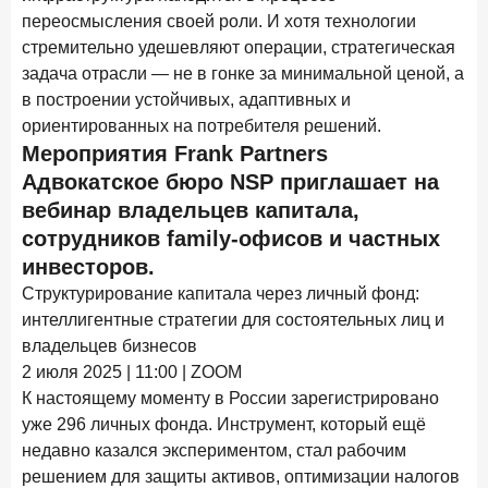
переосмысления своей роли. И хотя технологии
Цифра дня
стремительно удешевляют операции, стратегическая
Средний срок ипотеки на первичном рынке
задача отрасли — не в гонке за минимальной ценой, а
26,8
-0,15
в построении устойчивых, адаптивных и
год к году
ориентированных на потребителя решений.
лет
Мероприятия Frank Partners
Frank Data. Ипотека
Поделиться
Адвокатское бюро NSP приглашает на
вебинар владельцев капитала,
29 декабря 2025 года
сотрудников family-офисов и частных
Четких целей в 2026-м и качественных «лошадей»!
инвесторов.
25 декабря 2025 года
Структурирование капитала через личный фонд:
ИССЛЕДОВАНИЕ
интеллигентные стратегии для состоятельных лиц и
Ипотека. Итоги ноября 2025 года
владельцев бизнесов
24 декабря 2025 года
2 июля 2025 | 11:00 | ZOOM
Страховщики, УК, брокер-маркетплейсы: как новые
К настоящему моменту в России зарегистрировано
игроки меняют рынок инвестиций
уже 296 личных фонда. Инструмент, который ещё
19 декабря 2025 года
недавно казался экспериментом, стал рабочим
ИССЛЕДОВАНИЕ
решением для защиты активов, оптимизации налогов
В эпоху дуополии маркетплейсов селлеры ищут