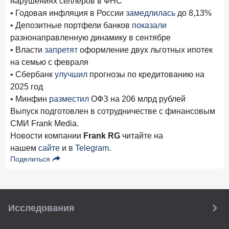
нарушениях селлеров в ФНС
новые финансовые решения
• Годовая инфляция в России
замедлилась
до 8,13%
18 декабря 2025 года
• Депозитные портфели банков
показали
Ипотека 2025–2026: стресс‑тест высокими ставками и
разнонаправленную динамику в сентябре
прогнозы на восстановление
• Власти
запретят
оформление двух льготных ипотек
на семью с февраля
8 декабря 2025 года
ИССЛЕДОВАНИЕ
• Сбербанк
улучшил
прогнозы по кредитованию на
По итогам ноября 2025 года объем выдач кредитов
2025 год
составил 1 027 млрд руб.
• Минфин
разместил
ОФЗ на 206 млрд рублей
5 декабря 2025 года
Выпуск подготовлен в сотрудничестве с финансовым
Эмоции, эксклюзив и вовлечение: новая формула
СМИ Frank Media.
банковской лояльности
Новости компании
Frank RG
читайте на
нашем
сайте
и в
Telegram
.
3 декабря 2025 года
ИССЛЕДОВАНИЕ
Поделиться
Почему опытные инвесторы в России чувствуют себя
начинающими?
25 ноября 2025 года
ИССЛЕДОВАНИЕ
Клиент стал партнером: как трансформируется рынок
Исследования
инвестиций