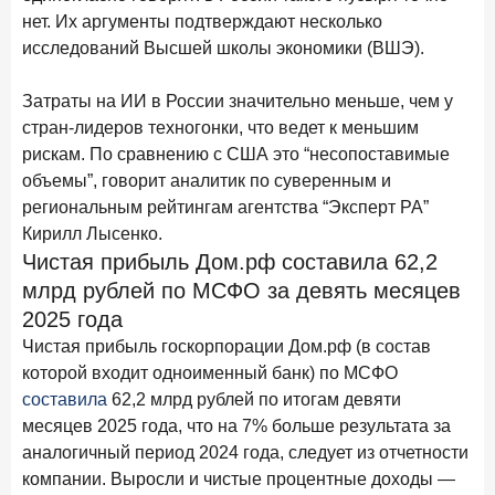
В борьбе за сбережения россиян банки учатся
нет. Их аргументы подтверждают несколько
понимать контекст
исследований Высшей школы экономики (ВШЭ).
28 мая 2026 года
ИССЛЕДОВАНИЕ
Затраты на ИИ в России значительно меньше, чем у
Доверие становится главным фактором на рынке
стран-лидеров техногонки, что ведет к меньшим
Private banking
рискам. По сравнению с США это “несопоставимые
25 мая 2026 года
ИССЛЕДОВАНИЕ
объемы”, говорит аналитик по суверенным и
Ипотека в России: итоги апреля 2026 года в цифрах
региональным рейтингам агентства “Эксперт РА”
Кирилл Лысенко.
13 мая 2026 года
ИССЛЕДОВАНИЕ
Чистая прибыль Дом.рф составила 62,2
«Ни один зарубежный private банк не может
млрд рублей по МСФО за девять месяцев
сравниться с российским»
2025 года
6 мая 2026 года
ИССЛЕДОВАНИЕ
Чистая прибыль госкорпорации Дом.рф (в состав
По итогам апреля 2026 года объем выдач кредитов
которой входит одноименный банк) по МСФО
составил 968 млрд руб.
составила
62,2 млрд рублей по итогам девяти
месяцев 2025 года, что на 7% больше результата за
29 апреля 2026 года
ИССЛЕДОВАНИЕ
аналогичный период 2024 года, следует из отчетности
Конкуренция на рынке инвестиционно-страховых
компании. Выросли и чистые процентные доходы —
продуктов усиливается