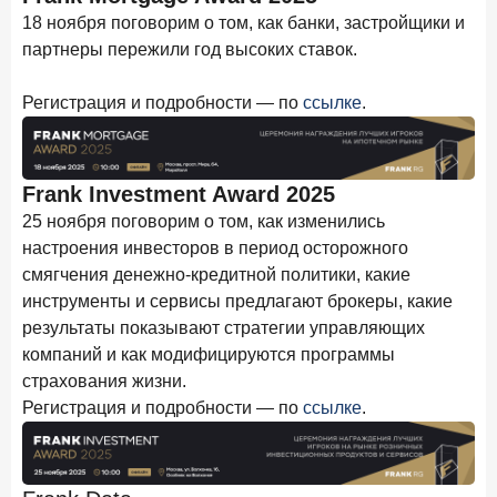
в феврале 2026 года
18 ноября поговорим о том, как банки, застройщики и
партнеры пережили год высоких ставок.
18 марта 2026 года
ИССЛЕДОВАНИЕ
Банки начали снижать ставки по вкладам еще до
Регистрация и подробности — по
ссылке
.
решения ЦБ
16 марта 2026 года
Frank RG объявила победителей кейс-чемпионата
Frank Investment Award 2025
2026 года
25 ноября поговорим о том, как изменились
12 марта 2026 года
ИССЛЕДОВАНИЕ
настроения инвесторов в период осторожного
Банки ускорили работу с претензиями
смягчения денежно-кредитной политики, какие
инструменты и сервисы предлагают брокеры, какие
Рассылка Frank RG
результаты показывают стратегии управляющих
компаний и как модифицируются программы
Итоги недели, наша трактовка основных событий
страхования жизни.
на банковском рынке
Регистрация и подробности — по
ссылке
.