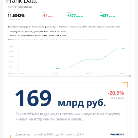
Frank Data
ПОДПИСАТЬСЯ
Я согласен с условиями
обработки данных
10 марта 2026 года
ИССЛЕДОВАНИЕ
Куда уходят деньги? Frank RG исследует рынок
вкладов
6 марта 2026 года
По итогам февраля 2026 года объем выдач кредитов
составил 748,4 млрд руб.
25 февраля 2026 года
ИССЛЕДОВАНИЕ
Ипотека. Итоги работы крупнейших ипотечных банков
в январе 2026 года
18 февраля 2026 года
ИССЛЕДОВАНИЕ
Не по цене, а по ценности: как россияне выбирали
подписки в 2025 году?
17 февраля 2026 года
ИССЛЕДОВАНИЕ