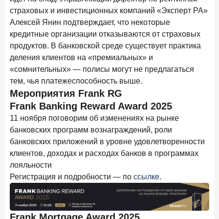
15 апреля 2026 года
ИССЛЕДОВАНИЕ
страховых и инвестиционных компаний «Эксперт РА»
Рынок подписок 2026: от гонки за объёмами к битве за
Алексей Янин подтверждает, что некоторые
привычку
кредитные организации отказываются от страховых
продуктов. В банковской среде существует практика
15 апреля 2026 года
ИССЛЕДОВАНИЕ
деления клиентов на «премиальных» и
Маркетинговые акции брокеров: обзор механик и
«сомнительных» — полисы могут не предлагаться
трендов
тем, чья платежеспособность выше.
10 апреля 2026 года
ИССЛЕДОВАНИЕ
Мероприятия Frank RG
ДНК современного ипотечного клиента
Frank Banking Reward Award 2025
11 ноября поговорим об изменениях на рынке
7 апреля 2026 года
ИССЛЕДОВАНИЕ
банковских программ вознаграждений, роли
По итогам марта 2026 года объем выдач кредитов
банковских приложений в уровне удовлетворенности
составил 925,7 млрд руб.
клиентов, доходах и расходах банков в программах
26 марта 2026 года
ИССЛЕДОВАНИЕ
лояльности
Не экосистемой единой: как пользователи
Регистрация и подробности — по
ссылке
.
распределяют подписки
25 марта 2026 года
ИССЛЕДОВАНИЕ
Frank Mortgage Award 2025
Ипотека. Итоги работы крупнейших ипотечных банков