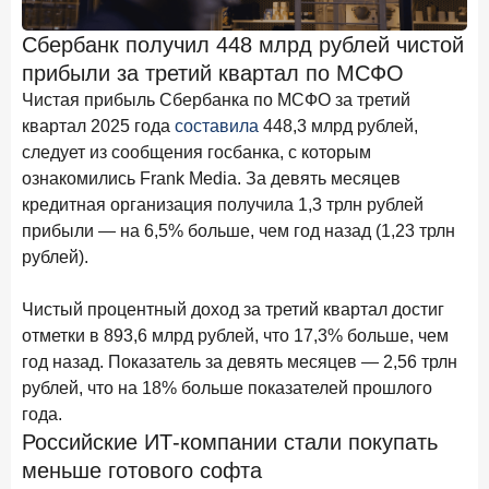
Клиенты чаще всего узнают о сберегательных
продуктах из рекламы в интернете и на ТВ
Сбербанк получил 448 млрд рублей чистой
прибыли за третий квартал по МСФО
9 июля 2026 года
С ростом благосостояния клиентов-сберегателей
Чистая прибыль Сбербанка по МСФО за третий
увеличивается и склонность к диверсификации
квартал 2025 года
составила
448,3 млрд рублей,
следует из сообщения госбанка, с которым
7 июля 2026 года
ознакомились Frank Media. За девять месяцев
По итогам июня 2026 года объем выдач кредитов
кредитная организация получила 1,3 трлн рублей
составил 1 166,4 млрд руб.
прибыли — на 6,5% больше, чем год назад (1,23 трлн
3 июля 2026 года
рублей).
«Скорость измеряется секундами». Новые стандарты
банковского контакт-центра
Чистый процентный доход за третий квартал достиг
25 июня 2026 года
отметки в 893,6 млрд рублей, что 17,3% больше, чем
ИССЛЕДОВАНИЕ
год назад. Показатель за девять месяцев — 2,56 трлн
Ипотека в России: итоги мая 2026 года в цифрах
рублей, что на 18% больше показателей прошлого
22 июня 2026 года
года.
«Честность — индустриальный стандарт»: как банки
Российские ИТ-компании стали покупать
завоевывают лояльность private-клиентов
меньше готового софта