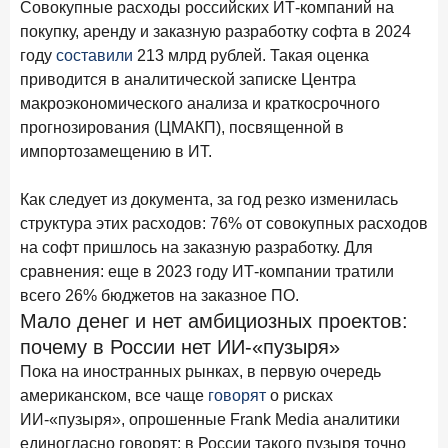
Совокупные расходы российских ИТ-компаний на
Рассылка Frank RG
покупку, аренду и заказную разработку софта в 2024
Итоги недели, наша трактовка основных событий
году
составили
213 млрд рублей. Такая оценка
на банковском рынке
приводится в аналитической записке Центра
макроэкономического анализа и краткосрочного
прогнозирования (ЦМАКП), посвященной в
импортозамещению в ИТ.
ПОДПИСАТЬСЯ
Как следует из документа, за год резко изменилась
Я согласен с условиями
обработки данных
структура этих расходов: 76% от совокупных расходов
на софт пришлось на заказную разработку. Для
сравнения: еще в 2023 году ИТ-компании тратили
8 июня 2026 года
ИССЛЕДОВАНИЕ
всего 26% бюджетов на заказное ПО.
По итогам мая 2026 года объем выдач кредитов
Мало денег и нет амбициозных проектов:
составил 993,8 млрд руб.
почему в России нет ИИ-«пузыря»
4 июня 2026 года
ИССЛЕДОВАНИЕ
Пока на иностранных рынках, в первую очередь
Синергия интеллектов: будущее контакт-центров в
американском, все чаще
говорят
о рисках
партнерстве человека и технологий
ИИ-«пузыря», опрошенные Frank Media аналитики
1 июня 2026 года
единогласно говорят: в России такого пузыря точно