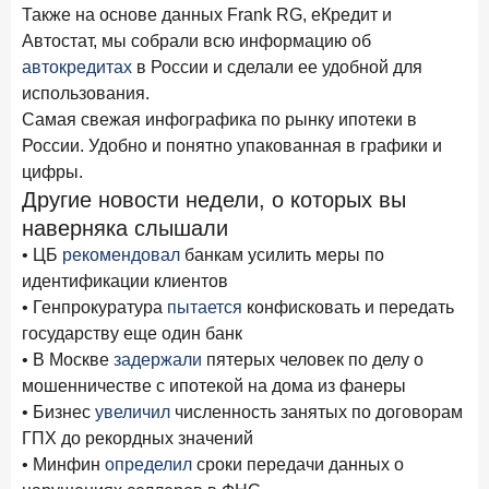
Также на основе данных Frank RG, еКредит и
Автостат, мы собрали всю информацию об
Цифра дня
Средний срок ипотечных кредитов в России
автокредитах
в России и сделали ее удобной для
24,9
-0,74
использования.
год к году
Самая свежая инфографика по рынку ипотеки в
лет
России. Удобно и понятно упакованная в графики и
цифры.
Frank Data. Ипотека
Поделиться
Другие новости недели, о которых вы
наверняка слышали
29 декабря 2025 года
Четких целей в 2026-м и качественных «лошадей»!
• ЦБ
рекомендовал
банкам усилить меры по
идентификации клиентов
25 декабря 2025 года
ИССЛЕДОВАНИЕ
• Генпрокуратура
пытается
конфисковать и передать
Ипотека. Итоги ноября 2025 года
государству еще один банк
• В Москве
задержали
пятерых человек по делу о
24 декабря 2025 года
мошенничестве с ипотекой на дома из фанеры
Страховщики, УК, брокер-маркетплейсы: как новые
игроки меняют рынок инвестиций
• Бизнес
увеличил
численность занятых по договорам
ГПХ до рекордных значений
19 декабря 2025 года
ИССЛЕДОВАНИЕ
• Минфин
определил
сроки передачи данных о
В эпоху дуополии маркетплейсов селлеры ищут