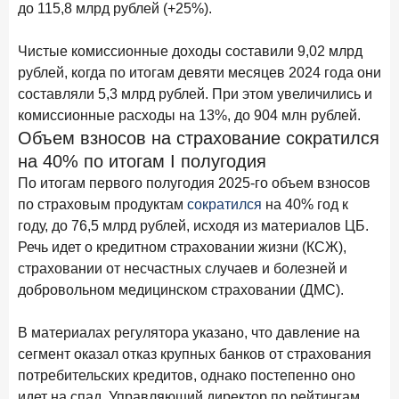
до 115,8 млрд рублей (+25%).
28 апреля 2026 года
ИССЛЕДОВАНИЕ
Привязанность побеждает ставку? Как выбирают банк
Чистые комиссионные доходы составили 9,02 млрд
для сбережений в 2026 году
рублей, когда по итогам девяти месяцев 2024 года они
составляли 5,3 млрд рублей. При этом увеличились и
27 апреля 2026 года
ИССЛЕДОВАНИЕ
комиссионные расходы на 13%, до 904 млн рублей.
Банки скорректировали доходность вкладов после
Объем взносов на страхование сократился
снижения ключевой ставки до 14,5%
на 40% по итогам I полугодия
По итогам первого полугодия 2025-го объем взносов
Цифра дня
Средний срок ипотечных кредитов в России
по страховым продуктам
сократился
на 40% год к
году, до 76,5 млрд рублей, исходя из материалов ЦБ.
24,9
-0,74
год к году
Речь идет о кредитном страховании жизни (КСЖ),
лет
страховании от несчастных случаев и болезней и
добровольном медицинском страховании (ДМС).
Frank Data. Ипотека
Поделиться
В материалах регулятора указано, что давление на
24 апреля 2026 года
ИССЛЕДОВАНИЕ
сегмент оказал отказ крупных банков от страхования
Ипотека. Итоги работы крупнейших ипотечных банков
потребительских кредитов, однако постепенно оно
в марте 2026 года
идет на спад. Управляющий директор по рейтингам