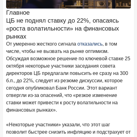
Клиенты чаще всего узнают о сберегательных
продуктах из рекламы в интернете и на ТВ
Главное
ЦБ не поднял ставку до 22%, опасаясь
9 июля 2026 года
«роста волатильности» на финансовых
С ростом благосостояния клиентов-сберегателей
увеличивается и склонность к диверсификации
рынках
От умеренно жесткого сигнала
отказались
, в том
7 июля 2026 года
числе, чтобы не вызвать на рынке оптимизм.
По итогам июня 2026 года объем выдач кредитов
составил 1 166,4 млрд руб.
Обсуждая возможное решение по ключевой ставке 25
октября некоторые участники заседания совета
3 июля 2026 года
директоров ЦБ предлагали повысить ее сразу на 300
«Скорость измеряется секундами». Новые стандарты
б.п., до 22%, следует из резюме дискуссии, которое
банковского контакт-центра
сегодня опубликовал Банк России. Этот вариант
25 июня 2026 года
ИССЛЕДОВАНИЕ
отвергли из-за опасений, что «резкое изменение
Ипотека в России: итоги мая 2026 года в цифрах
ставки может привести к росту волатильности на
финансовых рынках».
22 июня 2026 года
«Честность — индустриальный стандарт»: как банки
«Некоторые участники» указали, что этот шаг
завоевывают лояльность private-клиентов
позволит быстрее снизить инфляцию и подстрахует от