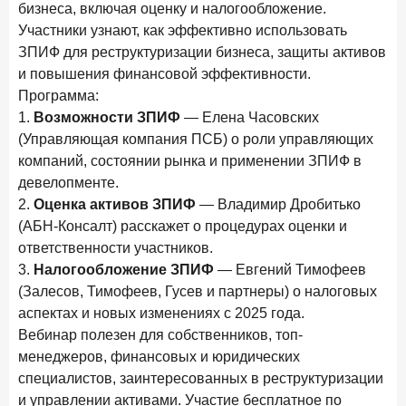
бизнеса, включая оценку и налогообложение.
24 ноября 2025 года
ИССЛЕДОВАНИЕ
Участники узнают, как эффективно использовать
Ипотека. Итоги октября 2025 года
ЗПИФ для реструктуризации бизнеса, защиты активов
и повышения финансовой эффективности.
Рассылка Frank RG
Программа:
Итоги недели, наша трактовка основных событий
1.
Возможности ЗПИФ
— Елена Часовских
на банковском рынке
(Управляющая компания ПСБ) о роли управляющих
компаний, состоянии рынка и применении ЗПИФ в
девелопменте.
2.
Оценка активов ЗПИФ
— Владимир Дробитько
(АБН-Консалт) расскажет о процедурах оценки и
ПОДПИСАТЬСЯ
ответственности участников.
Я согласен с условиями
обработки данных
3.
Налогообложение ЗПИФ
— Евгений Тимофеев
(Залесов, Тимофеев, Гусев и партнеры) о налоговых
аспектах и новых изменениях с 2025 года.
Вебинар полезен для собственников, топ-
менеджеров, финансовых и юридических
специалистов, заинтересованных в реструктуризации
и управлении активами. Участие бесплатное по