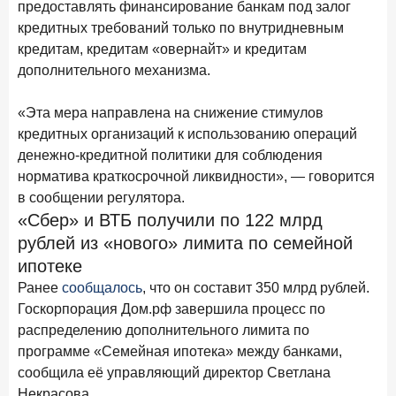
предоставлять финансирование банкам под залог
28 апреля 2026 года
ИССЛЕДОВАНИЕ
кредитных требований только по внутридневным
Привязанность побеждает ставку? Как выбирают банк
кредитам, кредитам «овернайт» и кредитам
для сбережений в 2026 году
дополнительного механизма.
27 апреля 2026 года
ИССЛЕДОВАНИЕ
«Эта мера направлена на снижение стимулов
Банки скорректировали доходность вкладов после
кредитных организаций к использованию операций
снижения ключевой ставки до 14,5%
денежно-кредитной политики для соблюдения
норматива краткосрочной ликвидности», — говорится
Цифра дня
в сообщении регулятора.
Средний срок ипотеки на вторичном рынке
«Сбер» и ВТБ получили по 122 млрд
23,3
-0,76
рублей из «нового» лимита по семейной
год к году
лет
ипотеке
Ранее
сообщалось
, что он составит 350 млрд рублей.
Frank Data. Ипотека
Поделиться
Госкорпорация Дом.рф завершила процесс по
распределению дополнительного лимита по
24 апреля 2026 года
ИССЛЕДОВАНИЕ
программе «Семейная ипотека» между банками,
Ипотека. Итоги работы крупнейших ипотечных банков
сообщила её управляющий директор Светлана
в марте 2026 года
Некрасова.