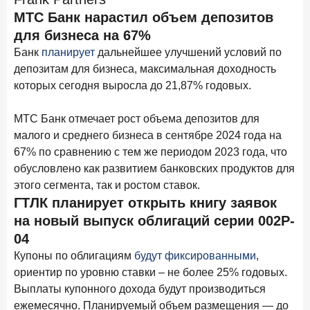
МТС Банк нарастил объем депозитов
Цифра дня
для бизнеса на 67%
Средний срок ипотеки на вторичном рынке
Банк
планирует
дальнейшее улучшений условий по
23,3
-0,76
депозитам для бизнеса, максимальная доходность
год к году
лет
которых сегодня выросла до 21,87% годовых.
Frank Data. Ипотека
Поделиться
МТС Банк отмечает рост объема депозитов для
малого и среднего бизнеса в сентябре 2024 года на
29 декабря 2025 года
67% по сравнению с тем же периодом 2023 года, что
Четких целей в 2026-м и качественных «лошадей»!
обусловлено как развитием банковских продуктов для
этого сегмента, так и ростом ставок.
25 декабря 2025 года
ИССЛЕДОВАНИЕ
ГТЛК планирует открыть книгу заявок
Ипотека. Итоги ноября 2025 года
на новый выпуск облигаций серии 002P-
24 декабря 2025 года
04
Страховщики, УК, брокер-маркетплейсы: как новые
Купоны по облигациям
будут фиксированными
,
игроки меняют рынок инвестиций
ориентир по уровню ставки – не более 25% годовых.
19 декабря 2025 года
ИССЛЕДОВАНИЕ
Выплаты купонного дохода будут производиться
В эпоху дуополии маркетплейсов селлеры ищут
ежемесячно. Планируемый объем размещения — до