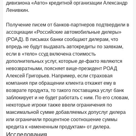
дивизиона «Авто» кредитной организации Александр
в феврале 2026 года
Ленивкин.
18 марта 2026 года
ИССЛЕДОВАНИЕ
Банки начали снижать ставки по вкладам еще до
Получение писем от банков-партнеров подтвердили в
решения ЦБ
ассоциации «Российские автомобильные дилеры»
(РОАД). В письмах банки сообщают дилерам, что
16 марта 2026 года
впредь не будут выдавать автокредиты по заявкам,
Frank RG объявила победителей кейс-чемпионата
если в «тело» ссуд включена стоимость
2026 года
дополнительных услуг, которые де-факто являются
12 марта 2026 года
ИССЛЕДОВАНИЕ
невозвратными, поясняет вице-президент РОАД
Банки ускорили работу с претензиями
Алексей Григорьев. Например, если страховая
компания при обращении клиента откажет ему в
Рассылка Frank RG
возврате продукта, то такого поставщика услуг банк
заблокирует и не будет работать с ним. По его словам,
Итоги недели, наша трактовка основных событий
некоторые игроки также ввели ограничения по
на банковском рынке
максимальной сумме добавляемых допуслуг дилера
или ограничили процентное соотношение суммы
кредита к «вмененным продуктам» от дилера.
Исследования