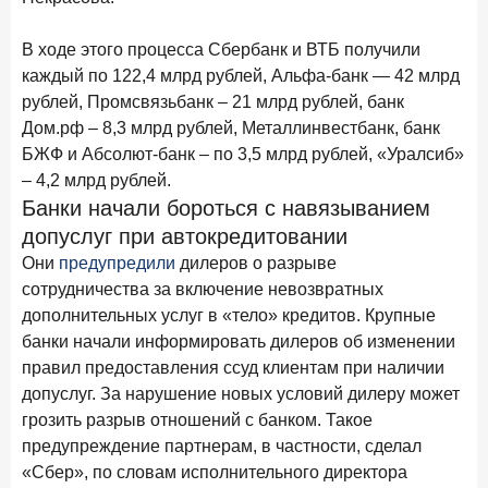
15 апреля 2026 года
ИССЛЕДОВАНИЕ
Рынок подписок 2026: от гонки за объёмами к битве за
В ходе этого процесса Сбербанк и ВТБ получили
привычку
каждый по 122,4 млрд рублей, Альфа-банк — 42 млрд
рублей, Промсвязьбанк – 21 млрд рублей, банк
15 апреля 2026 года
ИССЛЕДОВАНИЕ
Дом.рф – 8,3 млрд рублей, Металлинвестбанк, банк
Маркетинговые акции брокеров: обзор механик и
БЖФ и Абсолют-банк – по 3,5 млрд рублей, «Уралсиб»
трендов
– 4,2 млрд рублей.
10 апреля 2026 года
ИССЛЕДОВАНИЕ
Банки начали бороться с навязыванием
ДНК современного ипотечного клиента
допуслуг при автокредитовании
Они
предупредили
дилеров о разрыве
7 апреля 2026 года
ИССЛЕДОВАНИЕ
сотрудничества за включение невозвратных
По итогам марта 2026 года объем выдач кредитов
дополнительных услуг в «тело» кредитов. Крупные
составил 925,7 млрд руб.
банки начали информировать дилеров об изменении
26 марта 2026 года
ИССЛЕДОВАНИЕ
правил предоставления ссуд клиентам при наличии
Не экосистемой единой: как пользователи
допуслуг. За нарушение новых условий дилеру может
распределяют подписки
грозить разрыв отношений с банком. Такое
предупреждение партнерам, в частности, сделал
25 марта 2026 года
ИССЛЕДОВАНИЕ
«Сбер», по словам исполнительного директора
Ипотека. Итоги работы крупнейших ипотечных банков