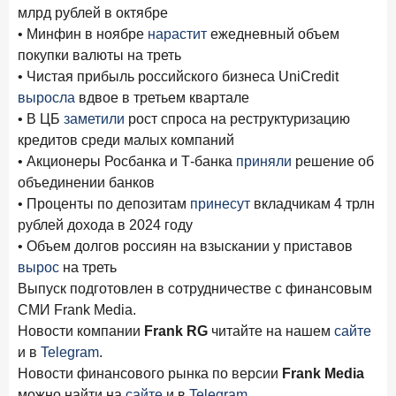
млрд рублей в октябре
• Минфин в ноябре
нарастит
ежедневный объем
покупки валюты на треть
• Чистая прибыль российского бизнеса UniCredit
выросла
вдвое в третьем квартале
• В ЦБ
заметили
рост спроса на реструктуризацию
кредитов среди малых компаний
• Акционеры Росбанка и Т-банка
приняли
решение об
объединении банков
• Проценты по депозитам
принесут
вкладчикам 4 трлн
рублей дохода в 2024 году
• Объем долгов россиян на взыскании у приставов
вырос
на треть
Выпуск подготовлен в сотрудничестве с финансовым
СМИ Frank Media.
Новости компании
Frank RG
читайте на нашем
сайте
и в
Telegram
.
Новости финансового рынка по версии
Frank Media
можно найти на
сайте
и в
Telegram
.