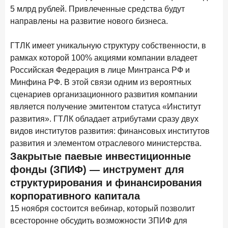
новые финансовые решения
5 млрд рублей. Привлеченные средства будут
направлены на развитие нового бизнеса.
18 декабря 2025 года
Ипотека 2025–2026: стресс‑тест высокими ставками и
ГТЛК имеет уникальную структуру собственности, в
прогнозы на восстановление
рамках которой 100% акциями компании владеет
8 декабря 2025 года
ИССЛЕДОВАНИЕ
Российская Федерация в лице Минтранса РФ и
По итогам ноября 2025 года объем выдач кредитов
Минфина РФ. В этой связи одним из вероятных
составил 1 027 млрд руб.
сценариев организационного развития компании
5 декабря 2025 года
является получение эмитентом статуса «Институт
Эмоции, эксклюзив и вовлечение: новая формула
развития». ГТЛК обладает атрибутами сразу двух
банковской лояльности
видов институтов развития: финансовых институтов
развития и элементом отраслевого министерства.
3 декабря 2025 года
ИССЛЕДОВАНИЕ
Закрытые паевые инвестиционные
Почему опытные инвесторы в России чувствуют себя
фонды (ЗПИФ) — инструмент для
начинающими?
структурирования и финансирования
25 ноября 2025 года
ИССЛЕДОВАНИЕ
корпоративного капитала
Клиент стал партнером: как трансформируется рынок
15 ноября состоится вебинар, который позволит
инвестиций
всесторонне обсудить возможности ЗПИФ для