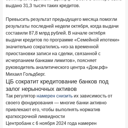
В борьбе за сбережения россиян банки учатся
выдано 31,3 тысяч таких кредитов.
понимать контекст
Превысить результат предыдущего месяца помогли
28 мая 2026 года
ИССЛЕДОВАНИЕ
результаты последней недели октября, когда выдачи
Доверие становится главным фактором на рынке
составили 87,8 млрд рублей. В начале октября
Private banking
выдачи кредитов по программе «Семейной ипотеки»
25 мая 2026 года
ИССЛЕДОВАНИЕ
значительно сократились «из-за временной
Ипотека в России: итоги апреля 2026 года в цифрах
приостановки записи на сделки, связанной с
исчерпанием банками лимитов», поясняет
13 мая 2026 года
ИССЛЕДОВАНИЕ
руководитель аналитического центра «Дом.рф»
«Ни один зарубежный private банк не может
Михаил Гольдберг.
сравниться с российским»
ЦБ сократит кредитование банков под
6 мая 2026 года
ИССЛЕДОВАНИЕ
залог нерыночных активов
По итогам апреля 2026 года объем выдач кредитов
Так регулятор
намерен снизить
их зависимость от
составил 968 млрд руб.
своего фондирования — многие банки активно
привлекают его, чтобы выполнять норматив
29 апреля 2026 года
ИССЛЕДОВАНИЕ
краткосрочной ликвидности
Конкуренция на рынке инвестиционно-страховых
Центробанк с 6 ноября 2024 года намерен
продуктов усиливается