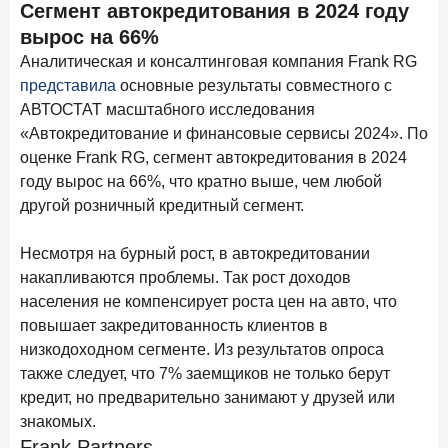
Сегмент автокредитования в 2024 году
Бизнес на маркетплейсах: новичкам здесь больше не
место
вырос на 66%
Аналитическая и консалтинговая компания Frank RG
6 февраля 2026 года
ИССЛЕДОВАНИЕ
представила
основные результаты совместного с
По итогам января 2026 года объем выдач кредитов
АВТОСТАТ масштабного исследования
составил 822,8 млрд руб.
«Автокредитование и финансовые сервисы 2024». По
2 февраля 2026 года
ИССЛЕДОВАНИЕ
оценке Frank RG, сегмент автокредитования в 2024
Premium Banking в 2025 году: портрет клиента, тренды
году вырос на 66%, что кратно выше, чем любой
и стратегии банков
другой розничный кредитный сегмент.
30 января 2026 года
ИССЛЕДОВАНИЕ
Несмотря на бурный рост, в автокредитовании
Главные «болевые точки» бизнеса при открытии
накапливаются проблемы. Так рост доходов
расчетного счета в банках
населения не компенсирует роста цен на авто, что
26 января 2026 года
ИССЛЕДОВАНИЕ
повышает закредитованность клиентов в
Ипотека. Итоги декабря 2025 года
низкодоходном сегменте. Из результатов опроса
также следует, что 7% заемщиков не только берут
15 января 2026 года
ИССЛЕДОВАНИЕ
кредит, но предварительно занимают у друзей или
По итогам декабря 2025 года объем выдач кредитов
знакомых.
составил 1 326,5 млрд руб.
Frank Partners