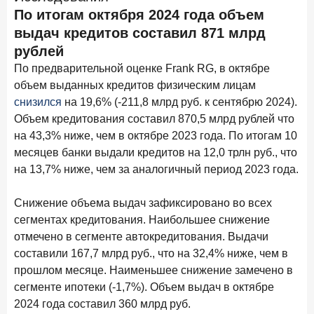
ПОДПИСАТЬСЯ
По итогам октября 2024 года объем
выдач кредитов составил 871 млрд
Я согласен с условиями
обработки данных
рублей
По предварительной оценке Frank RG, в октябре
10 марта 2026 года
ИССЛЕДОВАНИЕ
объем выданных кредитов физическим лицам
Куда уходят деньги? Frank RG исследует рынок
снизился
на 19,6% (-211,8 млрд руб. к сентябрю 2024).
вкладов
Объем кредитования составил 870,5 млрд рублей что
6 марта 2026 года
на 43,3% ниже, чем в октябре 2023 года. По итогам 10
По итогам февраля 2026 года объем выдач кредитов
месяцев банки выдали кредитов на 12,0 трлн руб., что
составил 748,4 млрд руб.
на 13,7% ниже, чем за аналогичный период 2023 года.
25 февраля 2026 года
ИССЛЕДОВАНИЕ
Снижение объема выдач зафиксировано во всех
Ипотека. Итоги работы крупнейших ипотечных банков
в январе 2026 года
сегментах кредитования. Наибольшее снижение
отмечено в сегменте автокредитования. Выдачи
18 февраля 2026 года
ИССЛЕДОВАНИЕ
составили 167,7 млрд руб., что на 32,4% ниже, чем в
Не по цене, а по ценности: как россияне выбирали
прошлом месяце. Наименьшее снижение замечено в
подписки в 2025 году?
сегменте ипотеки (-1,7%). Объем выдач в октябре
2024 года составил 360 млрд руб.
17 февраля 2026 года
ИССЛЕДОВАНИЕ