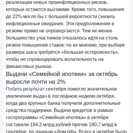
реализации новых проинфляционных рисков,
Рассылка Frank RG
которые остаются высокими. Кроме того, повышение
Итоги недели, наша трактовка основных событий
до 22% могло бы с большей вероятности снизить
на банковском рынке
инфляционные ожидания. Эти предположения в
резюме прямо не опровергаются. Тем не менее
большинство участников отказалось идти на столь
резкое повышение ставок: по их мнению, при выборе
размера шага требуется «большая осторожность»,
ПОДПИСАТЬСЯ
чтобы не спровоцировать волатильность на
Я согласен с условиями
обработки данных
финансовых рынках.
Выдачи «Семейной ипотеки» за октябрь
выросли почти на 2%
8 июня 2026 года
ИССЛЕДОВАНИЕ
Побить результат
сентября помогло значительное
По итогам мая 2026 года объем выдач кредитов
составил 993,8 млрд руб.
увеличение выдач в последнюю неделю октября,
когда два крупных банка получили дополнительные
4 июня 2026 года
ИССЛЕДОВАНИЕ
средства поддержки. Выдачи кредитов в рамках
Синергия интеллектов: будущее контакт-центров в
госпрограммы «Семейная ипотека» в октябре
партнерстве человека и технологий
составили 184,2 млрд рублей против 180,7 млрд в
1 июня 2026 года
сентябре, по данным «Дом.рф». Всего в октябре было