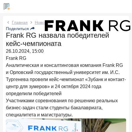
Новости Frank RG
Главная
Новости
Поделиться
Frank RG назвала победителей
Вчера
ИССЛЕДОВАНИЕ
кейс-чемпионата
По итогам июля 2026 года объем выдач кредитов
составил 1 061,9 млрд руб.
26.10.2024, 15:00
Frank RG
Три дня назад
ИССЛЕДОВАНИЕ
Аналитическая и консалтинговая компания Frank RG
Клиентский путь компании МСБ при смене
и Орловский государственный университет им. И.С.
руководителя в банке обслуживания
Тургенева провели кейс-чемпионат «Зубанк и контакт-
24 июля 2026 года
ИССЛЕДОВАНИЕ
центр для зумеров» и 24 октября 2024 года
Ипотека в России: итоги июня 2026 года в цифрах
определили победителей
Участниками соревнования по решению реальных
22 июля 2026 года
ИССЛЕДОВАНИЕ
бизнес-задач стали студенты бакалавриата,
Выгодные тарифы на брокерское обслуживание —
специалитета и магистратуры.
существенный фактор выбора брокера
15 июля 2026 года