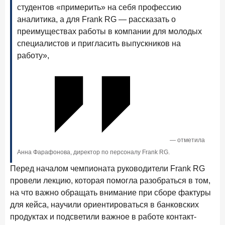
Рассылка Frank RG
студентов «примерить» на себя профессию
аналитика, а для Frank RG — рассказать о
Итоги недели, наша трактовка основных событий
преимуществах работы в компании для молодых
на банковском рынке
специалистов и пригласить выпускников на
работу»,
ПОДПИСАТЬСЯ
Я согласен с условиями
обработки данных
8 июня 2026 года
ИССЛЕДОВАНИЕ
— отметила
По итогам мая 2026 года объем выдач кредитов
Анна Фарафонова, директор по персоналу Frank RG.
составил 993,8 млрд руб.
Перед началом чемпионата руководители Frank RG
4 июня 2026 года
ИССЛЕДОВАНИЕ
провели лекцию, которая помогла разобраться в том,
Синергия интеллектов: будущее контакт-центров в
на что важно обращать внимание при сборе фактуры
партнерстве человека и технологий
для кейса, научили ориентироваться в банковских
продуктах и подсветили важное в работе контакт-
1 июня 2026 года