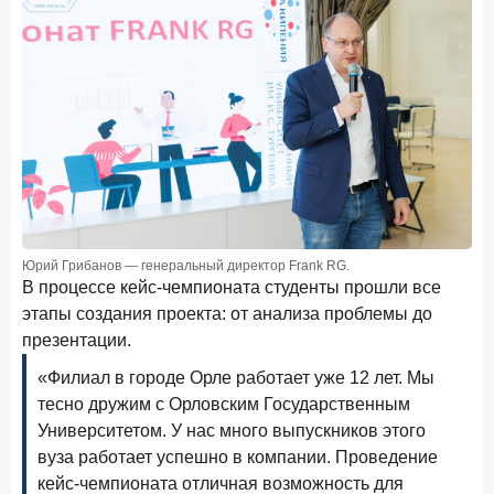
Клиенты чаще всего узнают о сберегательных
продуктах из рекламы в интернете и на ТВ
9 июля 2026 года
С ростом благосостояния клиентов-сберегателей
увеличивается и склонность к диверсификации
7 июля 2026 года
По итогам июня 2026 года объем выдач кредитов
составил 1 166,4 млрд руб.
3 июля 2026 года
Юрий Грибанов — генеральный директор Frank RG.
«Скорость измеряется секундами». Новые стандарты
В процессе кейс-чемпионата студенты прошли все
банковского контакт-центра
этапы создания проекта: от анализа проблемы до
25 июня 2026 года
ИССЛЕДОВАНИЕ
презентации.
Ипотека в России: итоги мая 2026 года в цифрах
«Филиал в городе Орле работает уже 12 лет. Мы
тесно дружим с Орловским Государственным
22 июня 2026 года
Университетом. У нас много выпускников этого
«Честность — индустриальный стандарт»: как банки
завоевывают лояльность private-клиентов
вуза работает успешно в компании. Проведение
кейс-чемпионата отличная возможность для