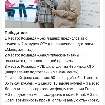
28 апреля 2026 года
ИССЛЕДОВАНИЕ
Привязанность побеждает ставку? Как выбирают банк
для сбережений в 2026 году
27 апреля 2026 года
ИССЛЕДОВАНИЕ
Банки скорректировали доходность вкладов после
Победители
снижения ключевой ставки до 14,5%
1 место:
Команда «Без лишних предисловий»:
студенты 2-го курса ОГУ (направление подготовки
Цифра дня
«Менеджмент»)
Средний срок ипотеки на первичном рынке
2 место:
Команда «Аналитические титаны»:
26,8
-0,15
гимназисты, технологический профиль
год к году
3 место:
Команда «VIBE»: студенты 4-го курса ОГУ
лет
(направление подготовки «Менеджмент»)
Frank Data. Ипотека
Поделиться
Призовой фонд составил: 50 тысяч рублей – 1 место;
35 тысяч рублей. – 2 место; 15 тысяч рублей – 3 место.
Дополнительно к призовому фонду компании Frank
24 апреля 2026 года
ИССЛЕДОВАНИЕ
RG предложила мерч, экскурсию в офис Frank RG в г.
Ипотека. Итоги работы крупнейших ипотечных банков
в марте 2026 года
Орел, возможность пройти оплачиваемую стажировку