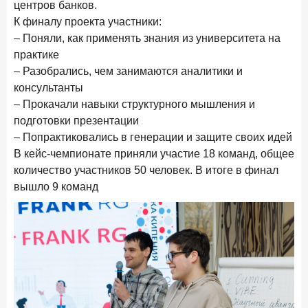
центров банков.
В борьбе за сбережения россиян банки учатся
К финалу проекта участники:
понимать контекст
– Поняли, как применять знания из университета на
28 мая 2026 года
ИССЛЕДОВАНИЕ
практике
Доверие становится главным фактором на рынке
– Разобрались, чем занимаются аналитики и
Private banking
консультанты
– Прокачали навыки структурного мышления и
25 мая 2026 года
ИССЛЕДОВАНИЕ
подготовки презентации
Ипотека в России: итоги апреля 2026 года в цифрах
– Попрактиковались в генерации и защите своих идей
13 мая 2026 года
ИССЛЕДОВАНИЕ
В кейс-чемпионате приняли участие 18 команд, общее
«Ни один зарубежный private банк не может
количество участников 50 человек. В итоге в финал
сравниться с российским»
вышло 9 команд
6 мая 2026 года
ИССЛЕДОВАНИЕ
По итогам апреля 2026 года объем выдач кредитов
составил 968 млрд руб.
29 апреля 2026 года
ИССЛЕДОВАНИЕ
Конкуренция на рынке инвестиционно-страховых
продуктов усиливается