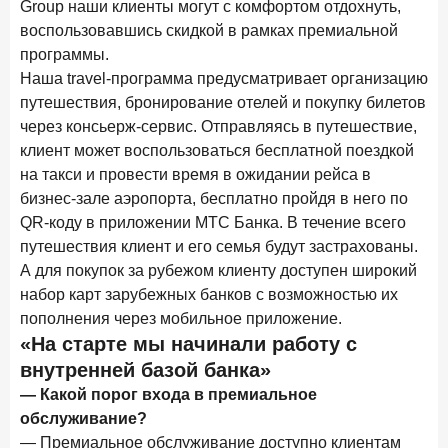
Group наши клиенты могут с комфортом отдохнуть,
в феврале 2026 года
воспользовавшись скидкой в рамках премиальной
18 марта 2026 года
ИССЛЕДОВАНИЕ
программы.
Наша travel-программа предусматривает организацию
Банки начали снижать ставки по вкладам еще до
решения ЦБ
путешествия, бронирование отелей и покупку билетов
через консьерж-сервис. Отправляясь в путешествие,
16 марта 2026 года
клиент может воспользоваться бесплатной поездкой
Frank RG объявила победителей кейс-чемпионата
на такси и провести время в ожидании рейса в
2026 года
бизнес-зале аэропорта, бесплатно пройдя в него по
12 марта 2026 года
ИССЛЕДОВАНИЕ
QR-коду в приложении МТС Банка. В течение всего
Банки ускорили работу с претензиями
путешествия клиент и его семья будут застрахованы.
А для покупок за рубежом клиенту доступен широкий
Рассылка Frank RG
набор карт зарубежных банков с возможностью их
пополнения через мобильное приложение.
Итоги недели, наша трактовка основных событий
«На старте мы начинали работу с
на банковском рынке
внутренней базой банка»
— Какой порог входа в премиальное
обслуживание?
— Премиальное обслуживание доступно клиентам