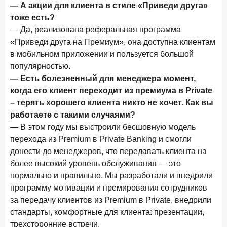
— А акции для клиента в стиле «Приведи друга»
тоже есть?
Цифра дня
— Да, реализована реферальная программа
Средняя ставка по ипотеке в России
«Приведи друга на Премиум», она доступна клиентам
8,95
+1,48 п.п.
год к году
в мобильном приложении и пользуется большой
%
популярностью.
— Есть болезненный для менеджера момент,
Frank Data. Ипотека
Поделиться
когда его клиент переходит из премиума в Private
– терять хорошего клиента никто не хочет. Как вы
29 декабря 2025 года
работаете с такими случаями?
Четких целей в 2026-м и качественных «лошадей»!
— В этом году мы выстроили бесшовную модель
25 декабря 2025 года
ИССЛЕДОВАНИЕ
перехода из Premium в Private Banking и смогли
Ипотека. Итоги ноября 2025 года
донести до менеджеров, что передавать клиента на
более высокий уровень обслуживания — это
24 декабря 2025 года
нормально и правильно. Мы разработали и внедрили
Страховщики, УК, брокер-маркетплейсы: как новые
программу мотивации и премирования сотрудников
игроки меняют рынок инвестиций
за передачу клиентов из Premium в Private, внедрили
19 декабря 2025 года
ИССЛЕДОВАНИЕ
стандарты, комфортные для клиента: презентации,
В эпоху дуополии маркетплейсов селлеры ищут
трехсторонние встречи.