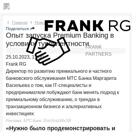
Новости Frank RG
Главная
Новости
Поделиться
Опыт запуска Premium Banking в
Три дня назад
ИССЛЕДОВАНИЕ
условиях турбулентности
По итогам июля 2026 года объем выдач кредитов
FRANK
составил 1 061,9 млрд руб.
PARTNERS
25.10.2023, 17:00
4 августа 2026 года
ИССЛЕДОВАНИЕ
Frank RG
Клиентский путь компании МСБ при смене
Директор по развитию премиального и частного
руководителя в банке обслуживания
банковского обслуживания МТС Банка Маргарита
Васильева о том, как IТ-специалисты и
24 июля 2026 года
ИССЛЕДОВАНИЕ
предприниматели побуждают банк менять подход к
Ипотека в России: итоги июня 2026 года в цифрах
премиальному обслуживанию, о трендах в
22 июля 2026 года
ИССЛЕДОВАНИЕ
транзакционном бизнесе и альтернативных
Выгодные тарифы на брокерское обслуживание —
инвестициях
существенный фактор выбора брокера
Реклама. МТС-Банк. Erid:Kra244xSB
«Нужно было продемонстрировать и
15 июля 2026 года