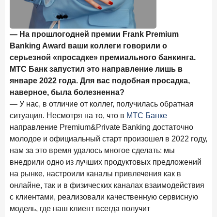
Рассылка Frank RG
Итоги недели, наша трактовка основных событий
— На прошлогодней премии Frank Premium
на банковском рынке
Banking Award ваши коллеги говорили о
серьезной «просадке» премиального банкинга.
МТС Банк запустил это направление лишь в
январе 2022 года. Для вас подобная просадка,
ПОДПИСАТЬСЯ
наверное, была болезненна?
— У нас, в отличие от коллег, получилась обратная
Я согласен с условиями
обработки данных
ситуация. Несмотря на то, что в
МТС Банке
направление Premium&Private Banking достаточно
8 июня 2026 года
ИССЛЕДОВАНИЕ
молодое и официальный старт произошел в 2022 году,
По итогам мая 2026 года объем выдач кредитов
нам за это время удалось многое сделать: мы
составил 993,8 млрд руб.
внедрили одно из лучших продуктовых предложений
4 июня 2026 года
на рынке, настроили каналы привлечения как в
ИССЛЕДОВАНИЕ
онлайне, так и в физических каналах взаимодействия
Синергия интеллектов: будущее контакт-центров в
партнерстве человека и технологий
с клиентами, реализовали качественную сервисную
модель, где наш клиент всегда получит
1 июня 2026 года