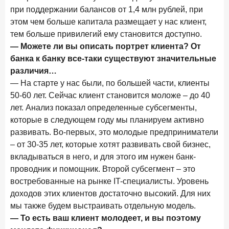
ПОДПИСАТЬСЯ
при поддержании балансов от 1,4 млн рублей, при
этом чем больше капитала размещает у нас клиент,
Я согласен с условиями
обработки данных
тем больше привилегий ему становится доступно.
— Можете ли вы описать портрет клиента? От
10 марта 2026 года
ИССЛЕДОВАНИЕ
банка к банку все-таки существуют значительные
Куда уходят деньги? Frank RG исследует рынок
различия…
вкладов
— На старте у нас были, по большей части, клиенты
6 марта 2026 года
50-60 лет. Сейчас клиент становится моложе – до 40
По итогам февраля 2026 года объем выдач кредитов
лет. Анализ показал определенные субсегменты,
составил 748,4 млрд руб.
которые в следующем году мы планируем активно
развивать. Во-первых, это молодые предприниматели
25 февраля 2026 года
ИССЛЕДОВАНИЕ
– от 30-35 лет, которые хотят развивать свой бизнес,
Ипотека. Итоги работы крупнейших ипотечных банков
вкладываться в него, и для этого им нужен банк-
в январе 2026 года
проводник и помощник. Второй субсегмент – это
18 февраля 2026 года
ИССЛЕДОВАНИЕ
востребованные на рынке IT-специалисты. Уровень
Не по цене, а по ценности: как россияне выбирали
доходов этих клиентов достаточно высокий. Для них
подписки в 2025 году?
мы также будем выстраивать отдельную модель.
— То есть ваш клиент молодеет, и вы поэтому
17 февраля 2026 года
ИССЛЕДОВАНИЕ