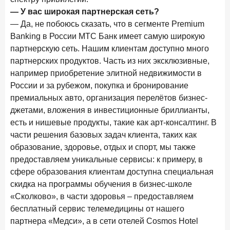
15 апреля 2026 года
ИССЛЕДОВАНИЕ
— У вас широкая партнерская сеть?
Рынок подписок 2026: от гонки за объёмами к битве за
— Да, не побоюсь сказать, что в сегменте Premium
привычку
Banking в России МТС Банк имеет самую широкую
партнерскую сеть. Нашим клиентам доступно много
15 апреля 2026 года
ИССЛЕДОВАНИЕ
партнерских продуктов. Часть из них эксклюзивные,
Маркетинговые акции брокеров: обзор механик и
например приобретение элитной недвижимости в
трендов
России и за рубежом, покупка и бронирование
10 апреля 2026 года
ИССЛЕДОВАНИЕ
премиальных авто, организация перелётов бизнес-
ДНК современного ипотечного клиента
джетами, вложения в инвестиционные бриллианты,
есть и нишевые продукты, такие как арт-консалтинг. В
7 апреля 2026 года
ИССЛЕДОВАНИЕ
части решения базовых задач клиента, таких как
По итогам марта 2026 года объем выдач кредитов
образование, здоровье, отдых и спорт, мы также
составил 925,7 млрд руб.
предоставляем уникальные сервисы: к примеру, в
26 марта 2026 года
ИССЛЕДОВАНИЕ
сфере образования клиентам доступна специальная
скидка на программы обучения в бизнес-школе
Не экосистемой единой: как пользователи
распределяют подписки
«Сколково», в части здоровья – предоставляем
бесплатный сервис телемедицины от нашего
25 марта 2026 года
ИССЛЕДОВАНИЕ
партнера «Медси», а в сети отелей Cosmos Hotel
Ипотека. Итоги работы крупнейших ипотечных банков