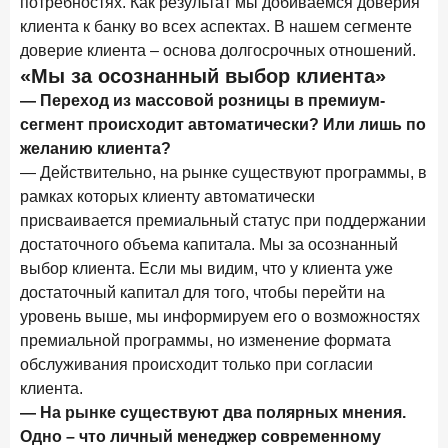
потребностях. Как результат мы добиваемся доверия
24 ноября 2025 года
ИССЛЕДОВАНИЕ
клиента к банку во всех аспектах. В нашем сегменте
Ипотека. Итоги октября 2025 года
доверие клиента – основа долгосрочных отношений.
«Мы за осознанный выбор клиента»
Рассылка Frank RG
— Переход из массовой розницы в премиум-
сегмент происходит автоматически? Или лишь по
Итоги недели, наша трактовка основных событий
на банковском рынке
желанию клиента?
— Действительно, на рынке существуют программы, в
рамках которых клиенту автоматически
присваивается премиальный статус при поддержании
достаточного объема капитала. Мы за осознанный
ПОДПИСАТЬСЯ
выбор клиента. Если мы видим, что у клиента уже
Я согласен с условиями
обработки данных
достаточный капитал для того, чтобы перейти на
уровень выше, мы информируем его о возможностях
премиальной программы, но изменение формата
обслуживания происходит только при согласии
клиента.
— На рынке существуют два полярных мнения.
Одно – что личный менеджер современному