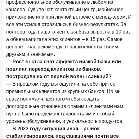
профессиональное обслуживание в любом из
В борьбе за сбережения россиян банки учатся
каналов, будь то чат, контактный центр, мобильное
понимать контекст
приложение или при личной встрече с менеджером. И
28 мая 2026 года
ИССЛЕДОВАНИЕ
все эти усилия отразились в бизнес-результатах. За
Доверие становится главным фактором на рынке
полтора года наша клиентская база выросла в 10 раз,
Private banking
а объем капитала этих клиентов – в 15 раз. Самое
ценное – нас рекомендуют наши клиенты своим
25 мая 2026 года
ИССЛЕДОВАНИЕ
друзьям и знакомым.
Ипотека в России: итоги апреля 2026 года в цифрах
— Рост был за счет эффекта низкой базы или
13 мая 2026 года
ИССЛЕДОВАНИЕ
повлиял переход клиентов из банков,
пострадавших от первой волны санкций?
«Ни один зарубежный private банк не может
сравниться с российским»
— В прошлом году мы ощутили на себе приток
премиальных клиентов из крупных банков. Но мы
6 мая 2026 года
ИССЛЕДОВАНИЕ
сразу понимали, для того чтобы создать
По итогам апреля 2026 года объем выдач кредитов
долгосрочные отношения с такими клиентами нам
составил 968 млрд руб.
нужно было продемонстрировать им и особый
29 апреля 2026 года
ИССЛЕДОВАНИЕ
уровень обслуживания, и уникальность продуктов.
— В 2023 году ситуация иная – рынок
Конкуренция на рынке инвестиционно-страховых
продуктов усиливается
стабилизировался, под санкциями почти все