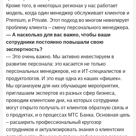
новые финансовые решения
Кроме того, в некоторых регионах у нас работает
модель, когда один менеджер обслуживает клиентов и
18 декабря 2025 года
Premium, и Private. Этот подход во многом нивелирует
Ипотека 2025–2026: стресс‑тест высокими ставками и
прогнозы на восстановление
проблему клиента – смену персонального менеджера.
— А насколько для вас важно, чтобы ваши
8 декабря 2025 года
ИССЛЕДОВАНИЕ
сотрудники постоянно повышали свою
По итогам ноября 2025 года объем выдач кредитов
экспертность?
составил 1 027 млрд руб.
— Это очень важно. Мы активно инвестируем в
5 декабря 2025 года
развитие персонала: это касается не только
Эмоции, эксклюзив и вовлечение: новая формула
персональных менеджеров, но и ИТ-специалистов и
банковской лояльности
продуктологов. И это еще одна из наших «фишек».
Мы организуем для них обучающие мероприятия,
3 декабря 2025 года
ИССЛЕДОВАНИЕ
приглашаем экспертов из разных сфер бизнеса,
Почему опытные инвесторы в России чувствуют себя
проводим клиентские дни, на которых сотрудники
начинающими?
могут открыто получать от клиентов обратную связь и
25 ноября 2025 года
ИССЛЕДОВАНИЕ
о продуктах, и о процессах МТС Банка. Основная цель
Клиент стал партнером: как трансформируется рынок
– расширить профессиональный кругозор
инвестиций
сотрудников и актуализировать знания о клиентских