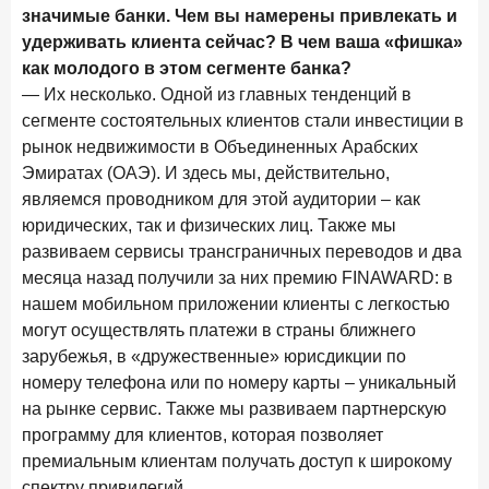
значимые банки. Чем вы намерены привлекать и
28 апреля 2026 года
ИССЛЕДОВАНИЕ
удерживать клиента сейчас? В чем ваша «фишка»
Привязанность побеждает ставку? Как выбирают банк
как молодого в этом сегменте банка?
для сбережений в 2026 году
— Их несколько. Одной из главных тенденций в
27 апреля 2026 года
ИССЛЕДОВАНИЕ
сегменте состоятельных клиентов стали инвестиции в
рынок недвижимости в Объединенных Арабских
Банки скорректировали доходность вкладов после
снижения ключевой ставки до 14,5%
Эмиратах (ОАЭ). И здесь мы, действительно,
являемся проводником для этой аудитории – как
юридических, так и физических лиц. Также мы
Цифра дня
Средняя ставка по ипотеке в России
развиваем сервисы трансграничных переводов и два
месяца назад получили за них премию FINAWARD: в
8,95
+1,48 п.п.
год к году
нашем мобильном приложении клиенты с легкостью
%
могут осуществлять платежи в страны ближнего
зарубежья, в «дружественные» юрисдикции по
Frank Data. Ипотека
Поделиться
номеру телефона или по номеру карты – уникальный
на рынке сервис. Также мы развиваем партнерскую
24 апреля 2026 года
ИССЛЕДОВАНИЕ
программу для клиентов, которая позволяет
Ипотека. Итоги работы крупнейших ипотечных банков
премиальным клиентам получать доступ к широкому
в марте 2026 года
спектру привилегий.