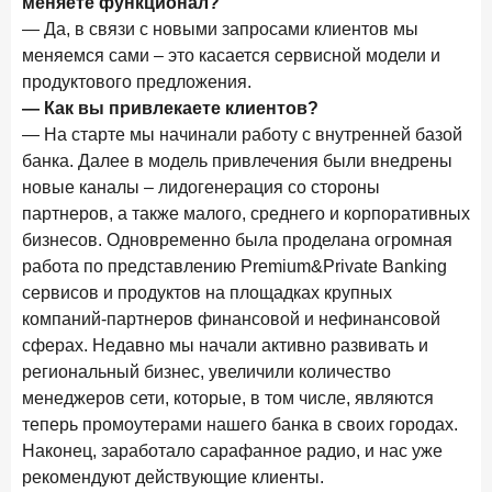
меняете функционал?
Бизнес на маркетплейсах: новичкам здесь больше не
— Да, в связи с новыми запросами клиентов мы
место
меняемся сами – это касается сервисной модели и
6 февраля 2026 года
ИССЛЕДОВАНИЕ
продуктового предложения.
По итогам января 2026 года объем выдач кредитов
— Как вы привлекаете клиентов?
составил 822,8 млрд руб.
— На старте мы начинали работу с внутренней базой
банка. Далее в модель привлечения были внедрены
2 февраля 2026 года
ИССЛЕДОВАНИЕ
новые каналы – лидогенерация со стороны
Premium Banking в 2025 году: портрет клиента, тренды
партнеров, а также малого, среднего и корпоративных
и стратегии банков
бизнесов. Одновременно была проделана огромная
30 января 2026 года
ИССЛЕДОВАНИЕ
работа по представлению Premium&Private Banking
Главные «болевые точки» бизнеса при открытии
сервисов и продуктов на площадках крупных
расчетного счета в банках
компаний-партнеров финансовой и нефинансовой
сферах. Недавно мы начали активно развивать и
26 января 2026 года
ИССЛЕДОВАНИЕ
региональный бизнес, увеличили количество
Ипотека. Итоги декабря 2025 года
менеджеров сети, которые, в том числе, являются
15 января 2026 года
теперь промоутерами нашего банка в своих городах.
ИССЛЕДОВАНИЕ
Наконец, заработало сарафанное радио, и нас уже
По итогам декабря 2025 года объем выдач кредитов
составил 1 326,5 млрд руб.
рекомендуют действующие клиенты.