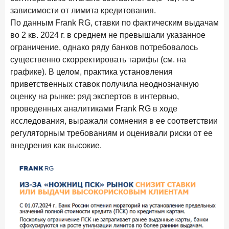
В борьбе за сбережения россиян банки учатся
зависимости от лимита кредитования.
понимать контекст
По данным Frank RG, ставки по фактическим выдачам
во 2 кв. 2024 г. в среднем не превышали указанное
28 мая 2026 года
ИССЛЕДОВАНИЕ
ограничение, однако ряду банков потребовалось
Доверие становится главным фактором на рынке
существенно скорректировать тарифы (см. на
Private banking
графике). В целом, практика установления
25 мая 2026 года
ИССЛЕДОВАНИЕ
приветственных ставок получила неоднозначную
Ипотека в России: итоги апреля 2026 года в цифрах
оценку на рынке: ряд экспертов в интервью,
проведенных аналитиками Frank RG в ходе
13 мая 2026 года
ИССЛЕДОВАНИЕ
исследования, выражали сомнения в ее соответствии
«Ни один зарубежный private банк не может
регуляторным требованиям и оценивали риски от ее
сравниться с российским»
внедрения как высокие.
6 мая 2026 года
ИССЛЕДОВАНИЕ
По итогам апреля 2026 года объем выдач кредитов
составил 968 млрд руб.
29 апреля 2026 года
ИССЛЕДОВАНИЕ
Конкуренция на рынке инвестиционно-страховых
продуктов усиливается