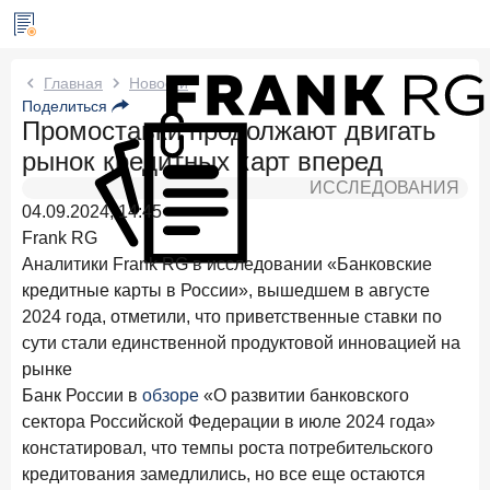
Новости Frank RG
Главная
Новости
Поделиться
Промоставки продолжают двигать
Три дня назад
ИССЛЕДОВАНИЕ
рынок кредитных карт вперед
По итогам июля 2026 года объем выдач кредитов
составил 1 061,9 млрд руб.
ИССЛЕДОВАНИЯ
04.09.2024, 14:45
4 августа 2026 года
ИССЛЕДОВАНИЕ
Frank RG
Клиентский путь компании МСБ при смене
Аналитики Frank RG в исследовании «Банковские
руководителя в банке обслуживания
кредитные карты в России», вышедшем в августе
2024 года, отметили, что приветственные ставки по
24 июля 2026 года
ИССЛЕДОВАНИЕ
сути стали единственной продуктовой инновацией на
Ипотека в России: итоги июня 2026 года в цифрах
рынке
22 июля 2026 года
ИССЛЕДОВАНИЕ
Банк России в
обзоре
«О развитии банковского
Выгодные тарифы на брокерское обслуживание —
сектора Российской Федерации в июле 2024 года»
существенный фактор выбора брокера
констатировал, что темпы роста потребительского
кредитования замедлились, но все еще остаются
15 июля 2026 года