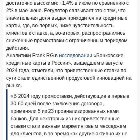
достаточно высокими: +1,4% в июле по сравнению с
Клиенты чаще всего узнают о сберегательных
продуктах из рекламы в интернете и на ТВ
2% в мае-июне. Регулятор связывает это с тем, что
значительная доля выдач приходится на кредитные
9 июля 2026 года
карты, где, во-первых, ниже чувствительность
С ростом благосостояния клиентов-сберегателей
клиентов к ставке, а, во-вторых, распространились
увеличивается и склонность к диверсификации
сниженные промоставки с ограниченным периодом
7 июля 2026 года
действия.
По итогам июня 2026 года объем выдач кредитов
Аналитики Frank RG в
исследовании
«Банковские
составил 1 166,4 млрд руб.
кредитные карты в России», вышедшем в августе
3 июля 2026 года
2024 года, отметили, что приветственные ставки по
«Скорость измеряется секундами». Новые стандарты
сути стали единственной продуктовой инновацией на
банковского контакт-центра
рынке.
25 июня 2026 года
«В 2024 году промоставки, действующие в первые
ИССЛЕДОВАНИЕ
30-60 дней после заключения договора,
Ипотека в России: итоги мая 2026 года в цифрах
применяли 5 из 23 проанализированных нами
22 июня 2026 года
банков. Для некоторых из них приветственные
«Честность — индустриальный стандарт»: как банки
ставки стали важным маркетинговым месседжем
завоевывают лояльность private-клиентов
для клиентов, в то время как другие активно их не