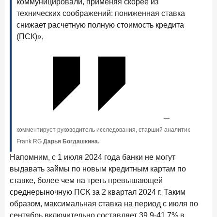
коммуницировали, применяя скорее из
Рассылка Frank RG
технических соображений: пониженная ставка
снижает расчетную полную стоимость кредита
Итоги недели, наша трактовка основных событий
на банковском рынке
(ПСК)»,
ПОДПИСАТЬСЯ
Я согласен с условиями
обработки данных
—
комментирует руководитель исследования, старший аналитик
8 июня 2026 года
ИССЛЕДОВАНИЕ
Frank RG
Дарья Богдашкина.
По итогам мая 2026 года объем выдач кредитов
составил 993,8 млрд руб.
Напомним, с 1 июля 2024 года банки не могут
выдавать займы по новым кредитным картам по
4 июня 2026 года
ИССЛЕДОВАНИЕ
ставке, более чем на треть превышающей
Синергия интеллектов: будущее контакт-центров в
среднерыночную ПСК за 2 квартал 2024 г. Таким
партнерстве человека и технологий
образом, максимальная ставка на период с июля по
1 июня 2026 года
сентябрь включительно составляет 39,9-41,7% в