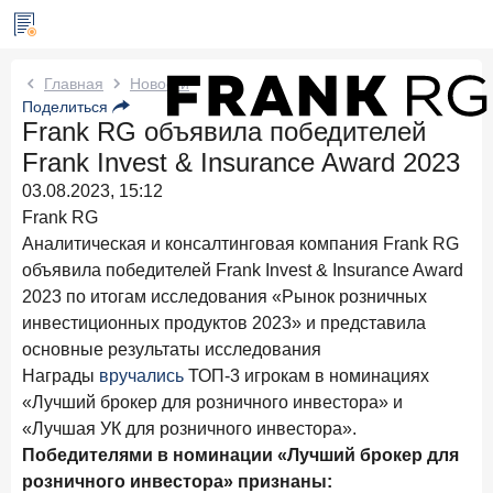
Новости Frank RG
Главная
Новости
Поделиться
Frank RG объявила победителей
6 августа 2026 года
ИССЛЕДОВАНИЕ
Frank Invest & Insurance Award 2023
По итогам июля 2026 года объем выдач кредитов
составил 1 061,9 млрд руб.
03.08.2023, 15:12
Frank RG
4 августа 2026 года
ИССЛЕДОВАНИЕ
Аналитическая и консалтинговая компания Frank RG
Клиентский путь компании МСБ при смене
объявила победителей Frank Invest & Insurance Award
руководителя в банке обслуживания
2023 по итогам исследования «Рынок розничных
24 июля 2026 года
ИССЛЕДОВАНИЕ
инвестиционных продуктов 2023» и представила
Ипотека в России: итоги июня 2026 года в цифрах
основные результаты исследования
Награды
вручались
ТОП-3 игрокам в номинациях
22 июля 2026 года
ИССЛЕДОВАНИЕ
«Лучший брокер для розничного инвестора» и
Выгодные тарифы на брокерское обслуживание —
«Лучшая УК для розничного инвестора».
существенный фактор выбора брокера
Победителями в номинации «Лучший брокер для
15 июля 2026 года
розничного инвестора» признаны: