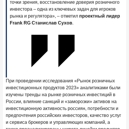
точки зрения, восстановление доверия розничного
Рассылка Frank RG
инвестора – одна из ключевых задач для игроков
Итоги недели, наша трактовка основных событий
рынка и регулятора», – отметил
проектный лидер
на банковском рынке
Frank RG Станислав Сухов
.
ПОДПИСАТЬСЯ
Я даю
согласие на обработку персональных данных
для получения рассылки
от ООО "Фрэнк рг"
Я даю
согласие на получение информационной и рекламной рассылки
от
ООО "Фрэнк рг"
Политика конфиденциальности
При проведении исследования «Рынок розничных
8 июня 2026 года
ИССЛЕДОВАНИЕ
инвестиционных продуктов 2023» аналитиками были
По итогам мая 2026 года объем выдач кредитов
изучены тренды на рынке розничных инвестиций в
составил 993,8 млрд руб.
России, влияние санкций и «заморозки» активов на
4 июня 2026 года
ИССЛЕДОВАНИЕ
инвестиционную активность россиян, потребности и
Синергия интеллектов: будущее контакт-центров в
предпочтения российских инвесторов, качество услуг
партнерстве человека и технологий
и сервиса брокеров и управляющих компаний, а