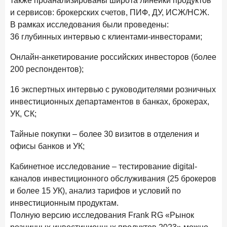
также проанализированы широта линейки продуктов
1 июня 2026 года
и сервисов: брокерских счетов, ПИФ, ДУ, ИСЖ/НСЖ.
В борьбе за сбережения россиян банки учатся
понимать контекст
В рамках исследования были проведены:
36 глубинных интервью с клиентами-инвесторами;
28 мая 2026 года
ИССЛЕДОВАНИЕ
Доверие становится главным фактором на рынке
Онлайн-анкетирование российских инвесторов (более
Private banking
200 респондентов);
25 мая 2026 года
ИССЛЕДОВАНИЕ
16 экспертных интервью с руководителями розничных
Ипотека в России: итоги апреля 2026 года в цифрах
инвестиционных департаментов в банках, брокерах,
УК, СК;
13 мая 2026 года
ИССЛЕДОВАНИЕ
«Ни один зарубежный private банк не может
Тайные покупки – более 30 визитов в отделения и
сравниться с российским»
офисы банков и УК;
6 мая 2026 года
ИССЛЕДОВАНИЕ
Кабинетное исследование – тестирование digital-
По итогам апреля 2026 года объем выдач кредитов
каналов инвестиционного обслуживания (25 брокеров
составил 968 млрд руб.
и более 15 УК), анализ тарифов и условий по
29 апреля 2026 года
инвестиционным продуктам.
ИССЛЕДОВАНИЕ
Полную версию исследования Frank RG «Рынок
Конкуренция на рынке инвестиционно-страховых
продуктов усиливается