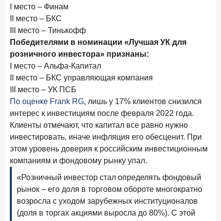
Клиенты чаще всего узнают о сберегательных
I место – Финам
продуктах из рекламы в интернете и на ТВ
II место – БКС
III место – Тинькофф
9 июля 2026 года
Победителями в номинации «Лучшая УК для
С ростом благосостояния клиентов-сберегателей
розничного инвестора» признаны:
увеличивается и склонность к диверсификации
I место – Альфа-Капитал
7 июля 2026 года
II место – БКС управляющая компания
По итогам июня 2026 года объем выдач кредитов
III место – УК ПСБ
составил 1 166,4 млрд руб.
По оценке Frank RG
, лишь у 17% клиентов снизился
3 июля 2026 года
интерес к инвестициям после февраля 2022 года.
«Скорость измеряется секундами». Новые стандарты
Клиенты отмечают, что капитал все равно нужно
банковского контакт-центра
инвестировать, иначе инфляция его обесценит. При
этом уровень доверия к российским инвестиционным
25 июня 2026 года
ИССЛЕДОВАНИЕ
компаниям и фондовому рынку упал.
Ипотека в России: итоги мая 2026 года в цифрах
«Розничный инвестор стал определять фондовый
22 июня 2026 года
рынок – его доля в торговом обороте многократно
«Честность — индустриальный стандарт»: как банки
возросла с уходом зарубежных институционалов
завоевывают лояльность private-клиентов
(доля в торгах акциями выросла до 80%). С этой