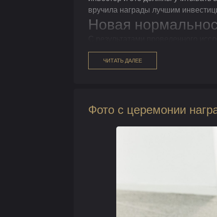
вручила награды лучшим инвести
Новая нормальнос
С результатами проведенного иссл
RG Станислав Сухов
.
ЧИТАТЬ ДАЛЕЕ
Фото с церемонии нагр