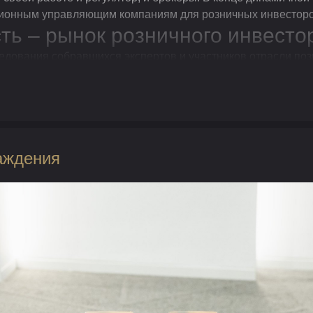
ционным управляющим компаниям для розничных инвесторо
ть – рынок розничного инвесто
едования собравшихся экспертов и участников отрасли по
аждения