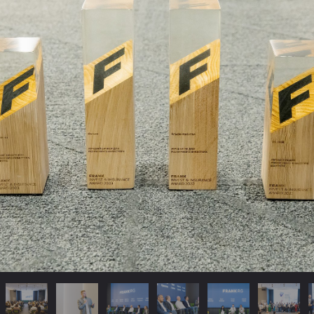
лидер Frank RG
итиками компании было проведено 36 глубинных интервью 
их инвесторов, 16 экспертных интервью с руководителями
, управляющих компаниях и страховых компаниях, более 30
ание тарифов и условий по инвестпродуктам среди 25 брок
ния и текущего состояния сегмента розничных инвестиций 