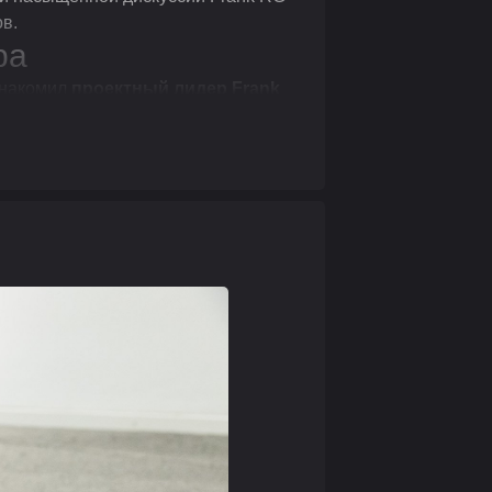
в.
ра
знакомил
проектный лидер Frank