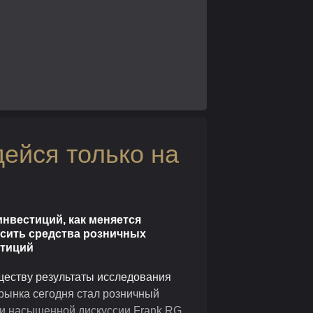
ейся только на
инвестиций, как меняется
асить средства розничных
стиций
ществу результаты исследования
 рынка сегодня стал розничный
й и насыщенной дискуссии Frank RG