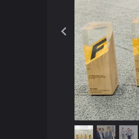
Станислав Сухов, проектный 
При подготовке исследования анал
анкетирование более 200 российск
департаментов в банках, брокерах
банков и УК, кабинетное исследов
Обсуждение результатов исследова