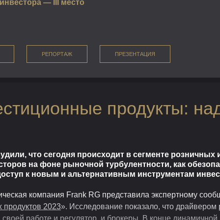
инвестора — III место
РЕПОРТАЖ
ПРЕЗЕНТАЦИЯ
стиционные продукты: над
удили, что сегодня происходит в сегменте розничных 
торов на фоне рыночной турбулентности, как обезоп
 доступ к новым и альтернативным инструментам инве
тическая компания Frank RG представила экспертному сооб
 продуктов 2023
». Исследование показало, что драйвером
 своей работе и регулятор, и брокеры. В конце динамично