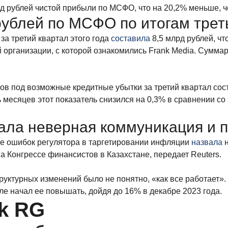
рд рублей чистой прибыли по МСФО, что на 20,2% меньше, ч
ублей по МСФО по итогам треть
а третий квартал этого года
составила
8,5 млрд рублей, чт
ой организации, с которой ознакомились Frank Media. Сумм
в под возможные кредитные убытки за третий квартал сост
ь месяцев этот показатель снизился на 0,3% в сравнении с
тала неверная коммуникация и 
ве ошибок регулятора в таргетировании инфляции
назвала
н
на Конгрессе финансистов в Казахстане, передает Reuters.
труктурных изменений было не понятно, «как все работает».
ле начал ее повышать, дойдя до 16% в декабре 2023 года.
k RG