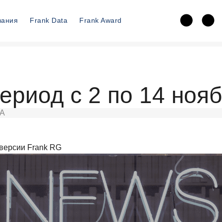
вания
Frank Data
Frank Award
ериод с 2 по 14 ноя
А
версии Frank RG