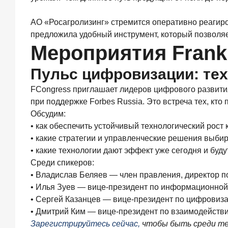
объем
выдач
АО «Росагролизинг» стремится оперативно реагиро
кредитов
предложила удобный инструмент, который позволяе
составил
Мероприятия Frank 
1
166,4
Пульс цифровизации: тех
млрд
руб.
FCongress приглашает лидеров цифрового развити
3
при поддержке Forbes Russia. Это встреча тех, кто
июля
Обсудим:
2026
года
• как обеспечить устойчивый технологический рост
«Скорость
• какие стратегии и управленческие решения выби
измеряется
• какие технологии дают эффект уже сегодня и буд
секундами».
Среди спикеров:
Новые
• Владислав Беляев — член правления, директор 
стандарты
банковского
• Илья Зуев — вице-президент по информационной
контакт-
• Сергей Казанцев — вице-президент по цифровиз
центра
• Дмитрий Ким — вице-президент по взаимодейств
25
Зарегистрируйтесь сейчас,
чтобы быть среди те