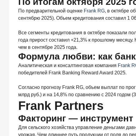
По итогам октября 2025 г
9
июля
По предварительной оценке
Frank RG
, в октябре 
2026
сентябрю 2025). Объем кредитования составил 1 06
года
С
ростом
Все сегменты кредитования в октябре показали по
благосостояния
года прирост составил +21,3% к прошлому месяцу.
клиентов-
чем в сентябре 2025 года.
сберегателей
Формула любви: как банк
увеличивается
и
Аналитическая и консалтинговая компания
Frank 
склонность
победителей Frank Banking Reward Award 2025.
к
диверсификации
Согласно прогнозу Frank RG, объем выплат по прог
7
млрд руб.) и на 14,8% по сравнению с 2024 годом (3
июля
2026
Frank Partners
года
По
Факторинг — инструмент 
итогам
июня
Для сельского хозяйства управление деньгами дав
2026
урожая. Чем длиннее путь продукции от поля до пе
года