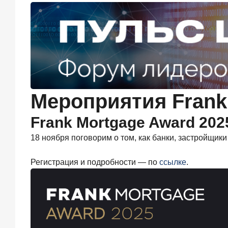
июня
2026
года
ИССЛЕДОВАНИЕ
Ипотека
в
России:
итоги
мая
2026
Мероприятия Fran
года
в
Frank Mortgage Award 202
цифрах
18 ноября поговорим о том, как банки, застройщик
22
июня
2026
Регистрация и подробности — по
ссылке
.
года
«Честность
—
индустриальный
стандарт»:
как
банки