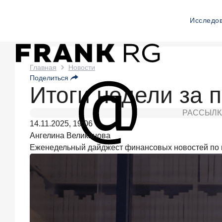
Исследо
Новости
Главная
Новости
Поделиться
Frank
Итоги недели за п
RG
РАССЫЛК
Два
14.11.2025, 19:06
дня
назад
Ангелина Великанова
ИССЛЕДОВАНИЕ
Еженедельный дайджест финансовых новостей по 
По
итогам
июля
2026
года
объем
выдач