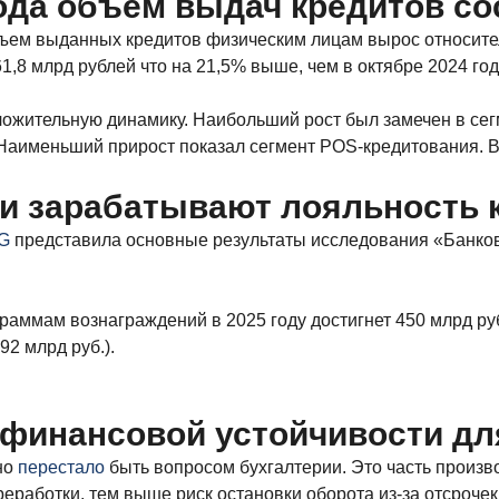
ода объем выдач кредитов сос
объем выданных кредитов физическим лицам вырос относител
1,8 млрд рублей что на 21,5% выше, чем в октябре 2024 год
ложительную динамику. Наибольший рост был замечен в сег
 Наименьший прирост показал сегмент POS-кредитования. Вы
и зарабатывают лояльность к
RG
представила основные результаты исследования «Банков
раммам вознаграждений в 2025 году достигнет 450 млрд рубл
92 млрд руб.).
финансовой устойчивости дл
но
перестало
быть вопросом бухгалтерии. Это часть произв
реработки, тем выше риск остановки оборота из-за отсрочек