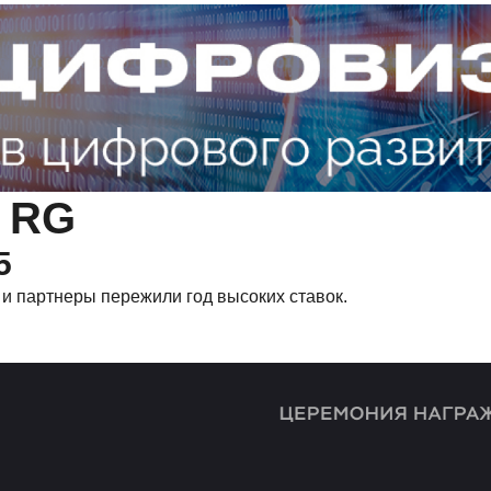
k RG
5
и и партнеры пережили год высоких ставок.