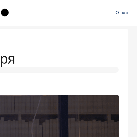
О нас
бря