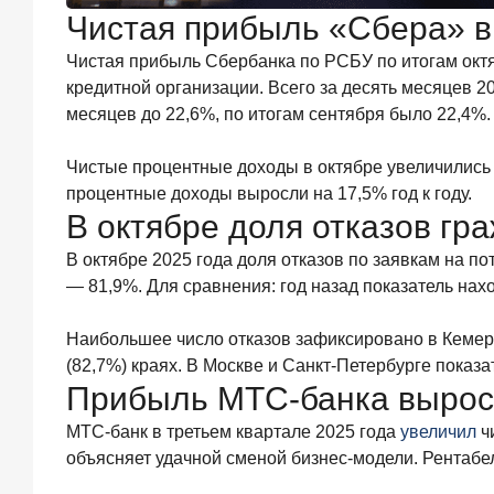
июля
Чистая прибыль «Сбера» в
2026
года
Чистая прибыль Сбербанка по РСБУ по итогам окт
ИССЛЕДОВАНИЕ
кредитной организации. Всего за десять месяцев 2
Ипотека
месяцев до 22,6%, по итогам сентября было 22,4%.
в
России:
итоги
Чистые процентные доходы в октябре увеличились д
июня
процентные доходы выросли на 17,5% год к году.
2026
В октябре доля отказов гр
года
в
В октябре 2025 года доля отказов по заявкам на п
цифрах
— 81,9%. Для сравнения: год назад показатель нах
22
июля
Наибольшее число отказов зафиксировано в Кемеров
2026
года
(82,7%) краях. В Москве и Санкт-Петербурге показа
ИССЛЕДОВАНИЕ
Прибыль МТС-банка выросла
Выгодные
МТС-банк в третьем квартале 2025 года
увеличил
ч
тарифы
на
объясняет удачной сменой бизнес-модели. Рентабе
брокерское