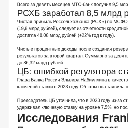
обслуживание
Всего за девять месяцев МТС-банк получил 9,5 мл
—
РСХБ заработал 8,5 млрд р
существенный
фактор
Чистая прибыль Россельхозбанка (РСХБ) по МСФО з
выбора
(19,8 млрд рублей), следует из отчетности кредитн
брокера
достигла 48,08 млрд рублей (+22% год к году).
15
июля
2026
Чистые процентные доходы после создания резерво
года
результатов за второй квартал. Суммарно за девят
Клиенты
до 86,32 млрд рублей.
чаще
ЦБ: ошибкой регулятора с
всего
узнают
Глава Банка России Эльвира Набиуллина в качест
о сберегательных
ключевой ставки в 2023 году. Об этом она заявила 
продуктах
из
рекламы
Председатель ЦБ уточнила, что в 2023 году из-за с
в интернете
удерживал ключевую ставку на уровне 7,5%, но пос
и
Исследования Fran
на
ТВ