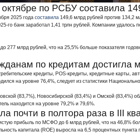
 октябре по РСБУ составила 14
ября 2025 года
составила
149,6 млрд рублей против 134,2 м
025-го банк заработал 1,41 трлн рублей. Компании удалось 
о 277 млрд рублей, что на 25,5% больше показателя годов
ажданам по кредитам достигла 
отребительские кредиты, POS-кредиты, кредитные карты, ав
одился на уровне 76,4%, следует из статистики Национальн
ской (83,7%), Новосибирской (83,4%) и Омской (83,4%) об
тель находится на уровне 79,2% и 79,6%.
 почти в полтора раза в III кв
истую прибыль по МСФО до 6 млрд рублей, что на 46,8% бол
льность капитала (ROE) выросла на 6,5 процентных пункта