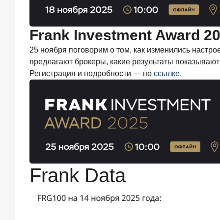
завоевывают
лояльность
private-
Frank Investment Award 2
клиентов
25 ноября поговорим о том, как изменились настр
предлагают брокеры, какие результаты показываю
Регистрация и подробности — по
ссылке
.
Рассылка
Frank
RG
Итоги
недели,
наша
трактовка
основных
Frank Data
событий
на банковском
рынке