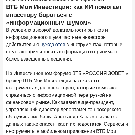
ВТБ Мои Инвестиции: как ИИ помогает
Цифра дня
инвестору бороться с
Средняя ставка по ипотеке на первичном рынке
«информационным шумом»
6,9
+0,85 п.п.
В условиях высокой волатильности рынков и
год к году
%
информационного шума частные инвесторы
действительно
нуждаются
в инструментах, которые
Frank Data. Ипотека
Поделиться
помогают фильтровать информацию и принимать
более взвешенные решения.
29 декабря 2025 года
Четких целей в 2026-м и качественных «лошадей»!
На Инвестиционном форуме ВТБ «РОССИЯ ЗОВЕТ!»
брокер ВТБ Мои Инвестиции рассказал о
25 декабря 2025 года
ИССЛЕДОВАНИЕ
инструментах для инвесторов, которые помогают
Ипотека. Итоги ноября 2025 года
справиться с информационной перегрузкой на
24 декабря 2025 года
финансовом рынке. Как заявил вице-президент,
Страховщики, УК, брокер-маркетплейсы: как новые
управляющий директор департамента брокерского
игроки меняют рынок инвестиций
обслуживания банка Александр Казаков, избыток
данных так же опасен, как и их недостаток. Сервисы и
19 декабря 2025 года
ИССЛЕДОВАНИЕ
инструменты в мобильном приложении ВТБ Мои
В эпоху дуополии маркетплейсов селлеры ищут