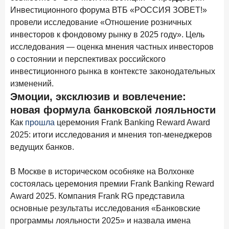
ПОДПИСАТЬСЯ
Инвестиционного форума ВТБ «РОССИЯ ЗОВЕТ!»
провели исследование «Отношение розничных
Я согласен с условиями
обработки данных
инвесторов к фондовому рынку в 2025 году». Цель
исследования — оценка мнения частных инвесторов
10 марта 2026 года
ИССЛЕДОВАНИЕ
о состоянии и перспективах российского
Куда уходят деньги? Frank RG исследует рынок
инвестиционного рынка в контексте законодательных
вкладов
изменений.
6 марта 2026 года
Эмоции, эксклюзив и вовлечение:
По итогам февраля 2026 года объем выдач кредитов
новая формула банковской лояльности
составил 748,4 млрд руб.
Как
прошла
церемония Frank Banking Reward Award
2025: итоги исследования и мнения топ-менеджеров
25 февраля 2026 года
ИССЛЕДОВАНИЕ
ведущих банков.
Ипотека. Итоги работы крупнейших ипотечных банков
в январе 2026 года
В Москве в историческом особняке на Волхонке
18 февраля 2026 года
ИССЛЕДОВАНИЕ
состоялась церемония премии Frank Banking Reward
Не по цене, а по ценности: как россияне выбирали
Award 2025. Компания Frank RG представила
подписки в 2025 году?
основные результаты исследования «Банковские
программы лояльности 2025» и назвала имена
17 февраля 2026 года
ИССЛЕДОВАНИЕ