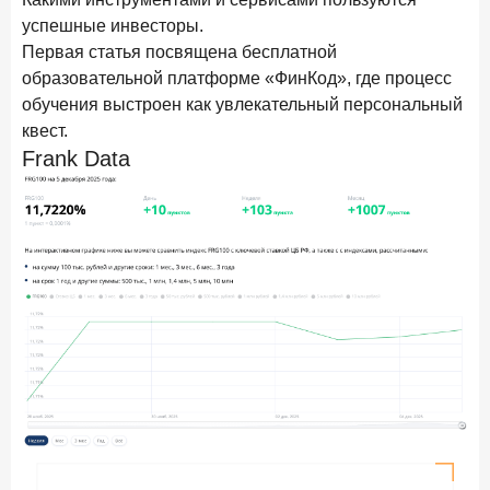
24 ноября 2025 года
ИССЛЕДОВАНИЕ
успешные инвесторы.
Ипотека. Итоги октября 2025 года
Первая статья посвящена бесплатной
образовательной платформе «ФинКод», где процесс
Рассылка Frank RG
обучения выстроен как увлекательный персональный
квест.
Итоги недели, наша трактовка основных событий
Frank Data
на банковском рынке
ПОДПИСАТЬСЯ
Я согласен с условиями
обработки данных