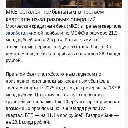
Клиенты чаще всего узнают о сберегательных
продуктах из рекламы в интернете и на ТВ
МКБ остался прибыльным в третьем
квартале из-за разовых операций
9 июля 2026 года
С ростом благосостояния клиентов-сберегателей
Московский кредитный банк (МКБ) в третьем квартале
увеличивается и склонность к диверсификации
заработал
чистой прибыли по МСФО в размере 21,9
млрд рублей, что в 2,5 раза больше, чем за
7 июля 2026 года
аналогичный период, следует из отчета банка. За
По итогам июня 2026 года объем выдач кредитов
девять месяцев чистая прибыль составила 28,9 млрд
составил 1 166,4 млрд руб.
рублей.
3 июля 2026 года
«Скорость измеряется секундами». Новые стандарты
При этом банк стал абсолютным лидером по
банковского контакт-центра
признанию потенциальных кредитных убытков в
25 июня 2026 года
третьем квартале 2025 года, создав резервы на 187,6
ИССЛЕДОВАНИЕ
млрд рублей. По этому показателю он обошел
Ипотека в России: итоги мая 2026 года в цифрах
крупнейшие госбанки. Так, Сбербанк зарезервировал
22 июня 2026 года
возможные проблемы на 168,9 млрд рублей за
«Честность — индустриальный стандарт»: как банки
квартал, ВТБ — на 11,4 млрд рублей, Газпромбанк —
завоевывают лояльность private-клиентов
на 23,1 млрд рублей.