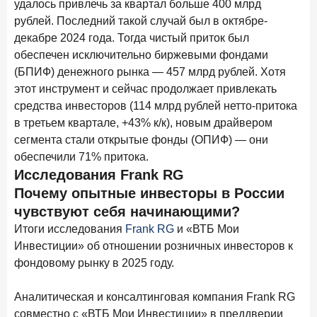
удалось привлечь за квартал больше 400 млрд
в феврале 2026 года
рублей. Последний такой случай был в октябре-
18 марта 2026 года
декабре 2024 года. Тогда чистый приток был
ИССЛЕДОВАНИЕ
обеспечен исключительно биржевыми фондами
Банки начали снижать ставки по вкладам еще до
решения ЦБ
(БПИФ) денежного рынка — 457 млрд рублей. Хотя
этот инструмент и сейчас продолжает привлекать
16 марта 2026 года
средства инвесторов (114 млрд рублей нетто-притока
Frank RG объявила победителей кейс-чемпионата
в третьем квартале, +43% к/к), новым драйвером
2026 года
сегмента стали открытые фонды (ОПИФ) — они
12 марта 2026 года
ИССЛЕДОВАНИЕ
обеспечили 71% притока.
Банки ускорили работу с претензиями
Исследования Frank RG
Почему опытные инвесторы в России
Рассылка Frank RG
чувствуют себя начинающими?
Итоги исследования
Frank RG
и «ВТБ Мои
Итоги недели, наша трактовка основных событий
Инвестиции» об отношении розничных инвесторов к
на банковском рынке
фондовому рынку в 2025 году.
Аналитическая и консалтинговая компания Frank RG
совместно с «ВТБ Мои Инвестиции» в преддверии