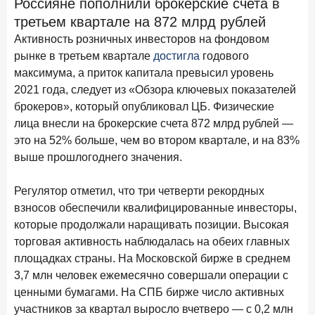
Россияне пополнили брокерские счета в
Рассылка Frank RG
третьем квартале на 872 млрд рублей
Итоги недели, наша трактовка основных событий
Активность розничных инвесторов на фондовом
на банковском рынке
рынке в третьем квартале
достигла
годового
максимума, а приток капитала превысил уровень
2021 года, следует из «Обзора ключевых показателей
брокеров», который опубликовал ЦБ. Физические
лица внесли на брокерские счета 872 млрд рублей —
ПОДПИСАТЬСЯ
это на 52% больше, чем во втором квартале, и на 83%
Я согласен с условиями
обработки данных
выше прошлогоднего значения.
Регулятор отметил, что три четверти рекордных
8 июня 2026 года
ИССЛЕДОВАНИЕ
взносов обеспечили квалифицированные инвесторы,
По итогам мая 2026 года объем выдач кредитов
которые продолжали наращивать позиции. Высокая
составил 993,8 млрд руб.
торговая активность наблюдалась на обеих главных
4 июня 2026 года
ИССЛЕДОВАНИЕ
площадках страны. На Московской бирже в среднем
Синергия интеллектов: будущее контакт-центров в
3,7 млн человек ежемесячно совершали операции с
партнерстве человека и технологий
ценными бумагами. На СПБ бирже число активных
1 июня 2026 года
участников за квартал выросло вчетверо — с 0,2 млн