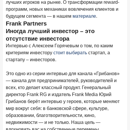
лучших игроков на рынке. О трансформации reward-
Бизнес на маркетплейсах: новичкам здесь больше не
программ, новых механиках вовлечения клиентов и
место
будущем сегмента — в нашем
материале
.
6 февраля 2026 года
ИССЛЕДОВАНИЕ
Frank Partners
По итогам января 2026 года объем выдач кредитов
Иногда лучший инвестор – это
составил 822,8 млрд руб.
отсутствие инвестора
2 февраля 2026 года
ИССЛЕДОВАНИЕ
Интервью с Алексеем Горячевым о том, по каким
Premium Banking в 2025 году: портрет клиента, тренды
критериям инвестору
стоит выбирать
стартап, а
и стратегии банков
стартапу – инвесторов.
30 января 2026 года
ИССЛЕДОВАНИЕ
Это одно из серии интервью для канала «Грибанов»
Главные «болевые точки» бизнеса при открытии
— канала для предпринимателей, руководителей и
расчетного счета в банках
всех, кто делает классный продукт. Генеральный
26 января 2026 года
ИССЛЕДОВАНИЕ
директор Frank RG и издатель Frank Media Юрий
Ипотека. Итоги декабря 2025 года
Грибанов берёт интервью у героев, которые меняют
мир вокруг себя: в банковской сфере, культуре,
15 января 2026 года
ИССЛЕДОВАНИЕ
образовании, благотворительности, кино,
По итогам декабря 2025 года объем выдач кредитов
недвижимости — и не только. Наша цель —
составил 1 326,5 млрд руб.
вдохновить вас на собственные перемены.