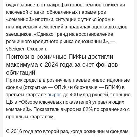
будут зависеть от макрофакторов: темпов снижения
15 апреля 2026 года
ИССЛЕДОВАНИЕ
ключевой ставки, обновленных параметров
Рынок подписок 2026: от гонки за объёмами к битве за
привычку
«семейной» ипотеки, ситуации с утильсбором и
планируемых изменений в правилах оценки доходов
15 апреля 2026 года
ИССЛЕДОВАНИЕ
заемщиков. «Однако тренд на восстановление
Маркетинговые акции брокеров: обзор механик и
розничного кредитного рынка однозначный», —
трендов
убежден Охорзин.
Притоки в розничные ПИФы достигли
10 апреля 2026 года
ИССЛЕДОВАНИЕ
максимума с 2024 года за счет фондов
ДНК современного ипотечного клиента
облигаций
7 апреля 2026 года
ИССЛЕДОВАНИЕ
Приток средств в розничные паевые инвестиционные
По итогам марта 2026 года объем выдач кредитов
фонды (открытые — ОПИФ и биржевые — БПИФ) в
составил 925,7 млрд руб.
третьем квартале
вырос
до 400 млрд рублей, сообщил
26 марта 2026 года
ЦБ в «Обзоре ключевых показателей управляющих
ИССЛЕДОВАНИЕ
компаний». Показатель вырос на 82% по сравнению с
Не экосистемой единой: как пользователи
распределяют подписки
прошлым кварталом.
25 марта 2026 года
ИССЛЕДОВАНИЕ
С 2016 года это второй раз, когда розничным фондам
Ипотека. Итоги работы крупнейших ипотечных банков