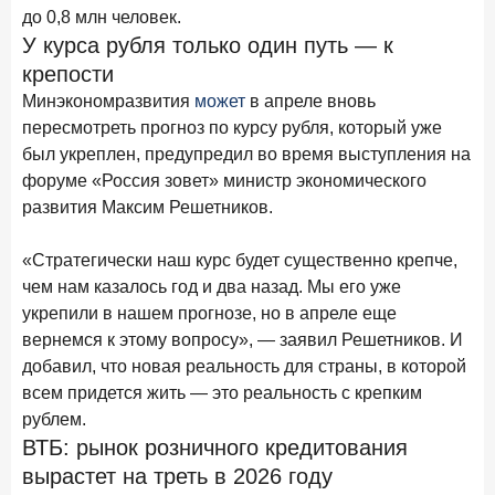
В борьбе за сбережения россиян банки учатся
до 0,8 млн человек.
понимать контекст
У курса рубля только один путь — к
крепости
28 мая 2026 года
ИССЛЕДОВАНИЕ
Минэкономразвития
может
в апреле вновь
Доверие становится главным фактором на рынке
пересмотреть прогноз по курсу рубля, который уже
Private banking
был укреплен, предупредил во время выступления на
25 мая 2026 года
ИССЛЕДОВАНИЕ
форуме «Россия зовет» министр экономического
Ипотека в России: итоги апреля 2026 года в цифрах
развития Максим Решетников.
13 мая 2026 года
ИССЛЕДОВАНИЕ
«Стратегически наш курс будет существенно крепче,
«Ни один зарубежный private банк не может
чем нам казалось год и два назад. Мы его уже
сравниться с российским»
укрепили в нашем прогнозе, но в апреле еще
6 мая 2026 года
ИССЛЕДОВАНИЕ
вернемся к этому вопросу», — заявил Решетников. И
По итогам апреля 2026 года объем выдач кредитов
добавил, что новая реальность для страны, в которой
составил 968 млрд руб.
всем придется жить — это реальность с крепким
рублем.
29 апреля 2026 года
ИССЛЕДОВАНИЕ
ВТБ: рынок розничного кредитования
Конкуренция на рынке инвестиционно-страховых
вырастет на треть в 2026 году
продуктов усиливается