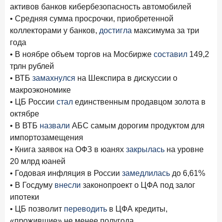
активов банков кибербезопасность автомобилей
• Средняя сумма просрочки, приобретенной
коллекторами у банков,
достигла
максимума за три
года
• В ноябре объем торгов на Мосбирже
составил
149,2
трлн рублей
• ВТБ
замахнулся
на Шекспира в дискуссии о
макроэкономике
• ЦБ России
стал
единственным продавцом золота в
октябре
• В ВТБ
назвали
АБС самым дорогим продуктом для
импортозамещения
• Книга заявок на ОФЗ в юанях
закрылась
на уровне
20 млрд юаней
• Годовая инфляция в России
замедлилась
до 6,61%
• В Госдуму
внесли
законопроект о ЦФА под залог
ипотеки
• ЦБ позволит
переводить
в ЦФА кредиты,
«прожившие» не менее полугода