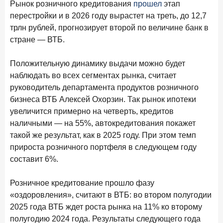
Рынок розничного кредитования
прошел
этап
28 апреля 2026 года
ИССЛЕДОВАНИЕ
перестройки и в 2026 году вырастет на треть, до 12,7
Привязанность побеждает ставку? Как выбирают банк
трлн рублей, прогнозирует второй по величине банк в
для сбережений в 2026 году
стране — ВТБ.
27 апреля 2026 года
ИССЛЕДОВАНИЕ
Положительную динамику выдачи можно будет
Банки скорректировали доходность вкладов после
наблюдать во всех сегментах рынка, считает
снижения ключевой ставки до 14,5%
руководитель департамента продуктов розничного
бизнеса ВТБ Алексей Охорзин. Так рынок ипотеки
Цифра дня
увеличится примерно на четверть, кредитов
Средняя ставка по ипотеке на первичном рынке
наличными — на 55%, автокредитования покажет
6,9
+0,85 п.п.
такой же результат, как в 2025 году. При этом темп
год к году
%
прироста розничного портфеля в следующем году
составит 6%.
Frank Data. Ипотека
Поделиться
Розничное кредитование прошло фазу
24 апреля 2026 года
ИССЛЕДОВАНИЕ
«оздоровления», считают в ВТБ: во втором полугодии
Ипотека. Итоги работы крупнейших ипотечных банков
2025 года ВТБ ждет роста рынка на 11% ко второму
в марте 2026 года
полугодию 2024 года. Результаты следующего года