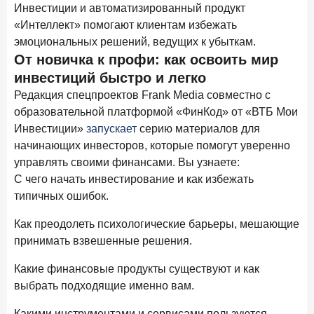
новые финансовые решения
Инвестиции и автоматизированный продукт
«Интеллект» помогают клиентам избежать
18 декабря 2025 года
эмоциональных решений, ведущих к убыткам.
Ипотека 2025–2026: стресс‑тест высокими ставками и
От новичка к профи: как освоить мир
прогнозы на восстановление
инвестиций быстро и легко
8 декабря 2025 года
ИССЛЕДОВАНИЕ
Редакция спецпроектов Frank Media совместно с
По итогам ноября 2025 года объем выдач кредитов
образовательной платформой «ФинКод» от «ВТБ Мои
составил 1 027 млрд руб.
Инвестиции»
запускает
серию материалов для
начинающих инвесторов, которые помогут уверенно
5 декабря 2025 года
управлять своими финансами. Вы узнаете:
Эмоции, эксклюзив и вовлечение: новая формула
банковской лояльности
С чего начать инвестирование и как избежать
типичных ошибок.
3 декабря 2025 года
ИССЛЕДОВАНИЕ
Почему опытные инвесторы в России чувствуют себя
Как преодолеть психологические барьеры, мешающие
начинающими?
принимать взвешенные решения.
25 ноября 2025 года
ИССЛЕДОВАНИЕ
Какие финансовые продукты существуют и как
Клиент стал партнером: как трансформируется рынок
выбрать подходящие именно вам.
инвестиций
Какими инструментами и сервисами пользуются