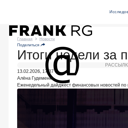
Исследо
Новости
Главная
Новости
Поделиться
Frank
Итоги недели за 
RG
РАССЫЛК
Вчера
13.02.2026, 17:37
ИССЛЕДОВАНИЕ
Алёна Гудеменко
По
Еженедельный дайджест финансовых новостей по 
итогам
июля
2026
года
объем
выдач
кредитов
составил