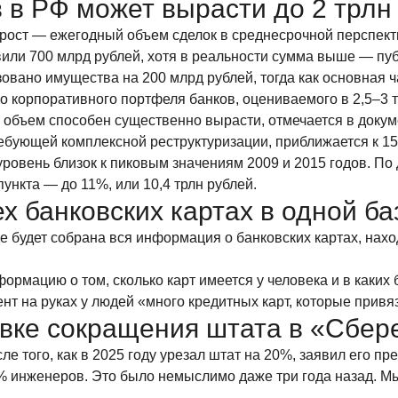
в РФ может вырасти до 2 трлн 
рост — ежегодный объем сделок в среднесрочной перспекти
вили 700 млрд рублей, хотя в реальности сумма выше — п
изовано имущества на 200 млрд рублей, тогда как основна
о корпоративного портфеля банков, оцениваемого в 2,5–3 т
х объем способен существенно вырасти, отмечается в докум
ебующей комплексной реструктуризации, приближается к 1
уровень близок к пиковым значениям 2009 и 2015 годов. По
ункта — до 11%, или 10,4 трлн рублей.
х банковских картах в одной ба
де будет собрана вся информация о банковских картах, нах
формацию о том, сколько карт имеется у человека и в каких
нт на руках у людей «много кредитных карт, которые привяз
вке сокращения штата в «Сбер
е того, как в 2025 году урезал штат на 20%, заявил его пр
 инженеров. Это было немыслимо даже три года назад. Мы с