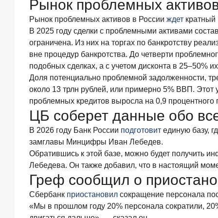
Рынок проблемных активов 
фактор
выбора
Рынок проблемных активов в России
ждет
кратный 
брокера
В 2025 году сделки с проблемными активами соста
ограничена. Из них на торгах по банкротству реал
15
июля
вне процедур банкротства. До четверти проблемног
2026
подобных сделках, а с учетом дисконта в 25–50% и
года
Доля потенциально проблемной задолженности, тр
Клиенты
чаще
около 13 трлн рублей, или примерно 5% ВВП. Этот 
всего
проблемных кредитов выросла на 0,9 процентного п
узнают
ЦБ соберет данные обо все
о сберегательных
продуктах
В 2026 году Банк России
подготовит
единую базу, г
из
замглавы Минцифры Иван Лебедев.
рекламы
Обратившись к этой базе, можно будет получить ин
в интернете
Лебедева. Он также добавил, что в настоящий моме
и
Греф сообщил о приостано
на
ТВ
Сбербанк
приостановил
сокращение персонала посл
9
«Мы в прошлом году 20% персонала сократили, 20%
июля
двигаться дальше», — сказал он.
2026