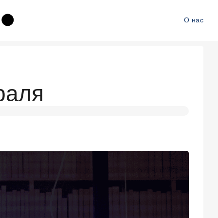
О нас
раля