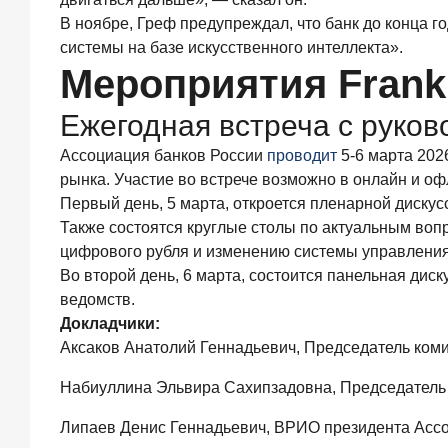
года
В ноябре, Греф предупреждал, что банк до конца 
С
системы на базе искусственного интеллекта».
ростом
Мероприятия Frank 
благосостояния
клиентов-
Ежегодная встреча с руко
сберегателей
увеличивается
Ассоциация банков России
проводит
5-6 марта 202
и
склонность
рынка. Участие во встрече возможно в онлайн и о
к
Первый день, 5 марта, откроется пленарной диску
диверсификации
Также состоятся круглые столы по актуальным воп
цифрового рубля и изменению системы управления
7
июля
Во второй день, 6 марта, состоится панельная ди
2026
года
ведомств.
По
Докладчики:
итогам
Аксаков Анатолий Геннадьевич, Председатель ком
июня
2026
Набиуллина Эльвира Сахипзадовна, Председатель
года
объем
Липаев Денис Геннадьевич, ВРИО президента Асс
выдач