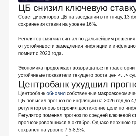
ЦБ снизил ключевую ставк
ИССЛЕДОВАНИЕ
Ипотека
Совет директоров ЦБ на заседании в пятницу, 13 
в
сохранения ставки на уровне 16%.
России:
итоги
июня
Регулятор смягчил сигнал по дальнейшим решениям
2026
от устойчивости замедления инфляции и инфляцион
года
помнит с 2023 года.
в
цифрах
Экономика продолжает возвращаться к траектории 
22
устойчивые показатели текущего роста цен <…> су
июля
2026
Центробанк ухудшил прогно
года
ИССЛЕДОВАНИЕ
Центробанк
обновил
собственные макроэкономическ
Выгодные
ЦБ повысил прогноз по инфляции на 2026 год до 4,
тарифы
регулятор вновь отсрочил достижение цели по инфл
на
Регулятор поменял прогноз по средней ключевой ст
брокерское
прогнозировавшихся в октябре. Однако верхнюю гра
обслуживание
—
сохранен на уровне 7,5-8,5%.
существенный