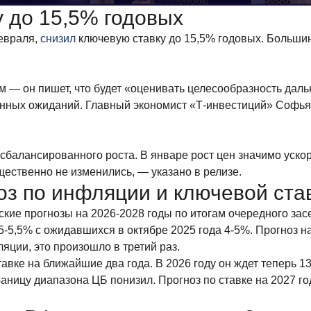
у до 15,5% годовых
февраля,
снизил
ключевую ставку до 15,5% годовых. Большин
 — он пишет, что будет «оценивать целесообразность дал
ных ожиданий. Главный экономист «Т-инвестиций» Софья Д
сбалансированного роста. В январе рост цен значимо уско
щественно не изменились, — указано в релизе.
з по инфляции и ключевой став
ие прогнозы на 2026-2028 годы по итогам очередного зас
5-5,5% с ожидавшихся в октябре 2025 года 4-5%. Прогноз на
яции, это произошло в третий раз.
авке на ближайшие два года. В 2026 году он ждет теперь 1
ницу диапазона ЦБ понизил. Прогноз по ставке на 2027 год