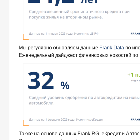
private-
клиентов
Рассылка
Мы регулярно обновляем данные
Frank Data
по ипо
Frank
Еженедельный дайджест финансовых новостей по 
RG
Итоги
недели,
наша
трактовка
основных
событий
на банковском
рынке
Также на основе данных Frank RG, еКредит и Авто