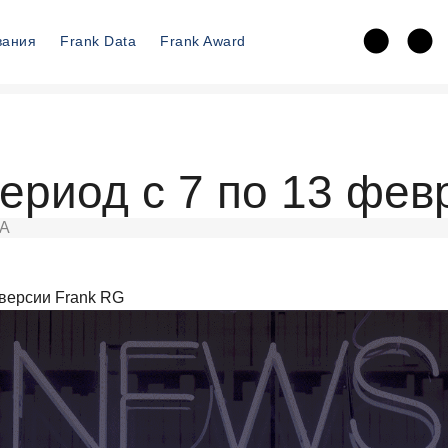
вания
Frank Data
Frank Award
период с 7 по 13 фев
А
версии Frank RG