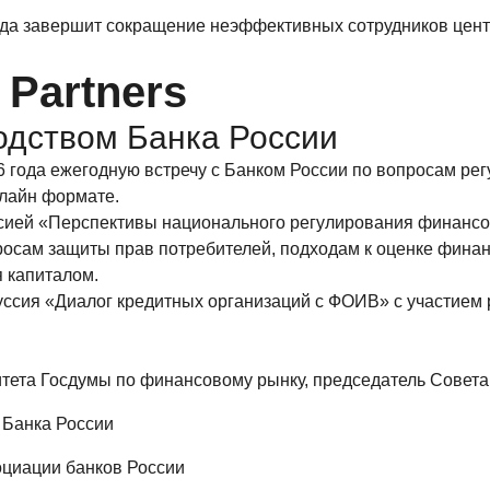
года завершит сокращение неэффективных сотрудников цен
Partners
водством Банка России
6 года ежегодную встречу с Банком России по вопросам ре
флайн формате.
ссией «Перспективы национального регулирования финансов
росам защиты прав потребителей, подходам к оценке фина
 капиталом.
скуссия «Диалог кредитных организаций с ФОИВ» с участие
итета Госдумы по финансовому рынку, председатель Совета
 Банка России
оциации банков России