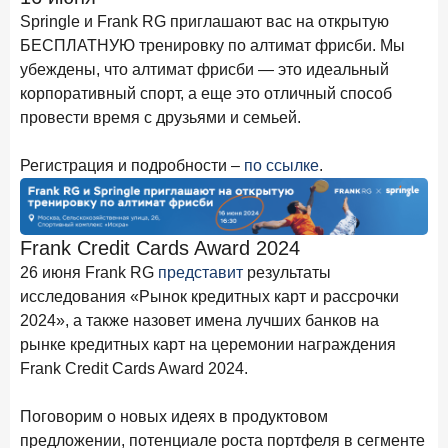
новые финансовые решения
Springle и Frank RG приглашают вас на открытую
БЕСПЛАТНУЮ тренировку по алтимат фрисби. Мы
18 декабря 2025 года
убеждены, что алтимат фрисби — это идеальный
Ипотека 2025–2026: стресс‑тест высокими ставками и
прогнозы на восстановление
корпоративный спорт, а еще это отличный способ
провести время с друзьями и семьей.
8 декабря 2025 года
ИССЛЕДОВАНИЕ
По итогам ноября 2025 года объем выдач кредитов
Регистрация и подробности –
по ссылке
.
составил 1 027 млрд руб.
5 декабря 2025 года
Эмоции, эксклюзив и вовлечение: новая формула
Frank Credit Cards Award 2024
банковской лояльности
26 июня Frank RG
представит
результаты
3 декабря 2025 года
ИССЛЕДОВАНИЕ
исследования «Рынок кредитных карт и рассрочки
Почему опытные инвесторы в России чувствуют себя
2024», а также назовет имена лучших банков на
начинающими?
рынке кредитных карт на церемонии награждения
Frank Credit Cards Award 2024.
25 ноября 2025 года
ИССЛЕДОВАНИЕ
Клиент стал партнером: как трансформируется рынок
Поговорим о новых идеях в продуктовом
инвестиций
предложении, потенциале роста портфеля в сегменте