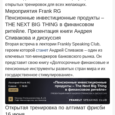
открытых тренировок для всех желающих.
Цифра дня
Мероприятия Frank RG
Средний срок ипотечных кредитов в России
Пенсионные инвестиционные продукты –
24,9
-0,74
THE NEXT BIG THING в финансовом
год к году
ритейле. Презентация книги Андрея
лет
Спивакова и дискуссия
Frank Data. Ипотека
Поделиться
Вторая встреча в лектории Frankly Speaking Club,
героем которой
станет
Андрей Спиваков – один из
29 декабря 2025 года
ключевых топ-менеджеров банковского рынка. Он
Четких целей в 2026-м и качественных «лошадей»!
представит свою книгу «Долгосрочные финансовые и
пенсионные инструменты развитых стран мира и их
25 декабря 2025 года
ИССЛЕДОВАНИЕ
государственное стимулирование».
Ипотека. Итоги ноября 2025 года
24 декабря 2025 года
Страховщики, УК, брокер-маркетплейсы: как новые
игроки меняют рынок инвестиций
19 декабря 2025 года
ИССЛЕДОВАНИЕ
Открытая тренировка по алтимат фрисби
В эпоху дуополии маркетплейсов селлеры ищут
16 июня