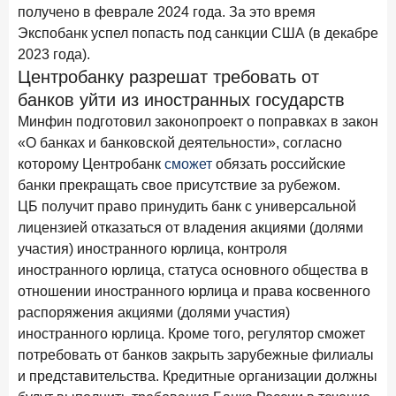
получено в феврале 2024 года. За это время
В борьбе за сбережения россиян банки учатся
понимать контекст
Экспобанк успел попасть под санкции США (в декабре
2023 года).
28 мая 2026 года
ИССЛЕДОВАНИЕ
Центробанку разрешат требовать от
Доверие становится главным фактором на рынке
банков уйти из иностранных государств
Private banking
Минфин подготовил законопроект о поправках в закон
25 мая 2026 года
ИССЛЕДОВАНИЕ
«О банках и банковской деятельности», согласно
Ипотека в России: итоги апреля 2026 года в цифрах
которому Центробанк
сможет
обязать российские
банки прекращать свое присутствие за рубежом.
13 мая 2026 года
ИССЛЕДОВАНИЕ
ЦБ получит право принудить банк с универсальной
«Ни один зарубежный private банк не может
лицензией отказаться от владения акциями (долями
сравниться с российским»
участия) иностранного юрлица, контроля
6 мая 2026 года
иностранного юрлица, статуса основного общества в
ИССЛЕДОВАНИЕ
отношении иностранного юрлица и права косвенного
По итогам апреля 2026 года объем выдач кредитов
составил 968 млрд руб.
распоряжения акциями (долями участия)
иностранного юрлица. Кроме того, регулятор сможет
29 апреля 2026 года
ИССЛЕДОВАНИЕ
потребовать от банков закрыть зарубежные филиалы
Конкуренция на рынке инвестиционно-страховых
и представительства. Кредитные организации должны
продуктов усиливается