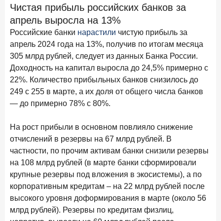
Клиенты чаще всего узнают о сберегательных
Чистая прибыль российских банков за
продуктах из рекламы в интернете и на ТВ
апрель выросла на 13%
Российские банки
нарастили
чистую прибыль за
9 июля 2026 года
апрель 2024 года на 13%, получив по итогам месяца
С ростом благосостояния клиентов-сберегателей
увеличивается и склонность к диверсификации
305 млрд рублей, следует из данных Банка России.
Доходность на капитал выросла до 24,5% примерно с
7 июля 2026 года
22%. Количество прибыльных банков снизилось до
По итогам июня 2026 года объем выдач кредитов
249 с 255 в марте, а их доля от общего числа банков
составил 1 166,4 млрд руб.
— до примерно 78% с 80%.
3 июля 2026 года
«Скорость измеряется секундами». Новые стандарты
На рост прибыли в основном повлияло снижение
банковского контакт-центра
отчислений в резервы на 67 млрд рублей. В
частности, по прочим активам банки снизили резервы
25 июня 2026 года
ИССЛЕДОВАНИЕ
на 108 млрд рублей (в марте банки сформировали
Ипотека в России: итоги мая 2026 года в цифрах
крупные резервы под вложения в экосистемы), а по
22 июня 2026 года
корпоративным кредитам – на 22 млрд рублей после
«Честность — индустриальный стандарт»: как банки
высокого уровня доформирования в марте (около 56
завоевывают лояльность private-клиентов
млрд рублей). Резервы по кредитам физлиц,