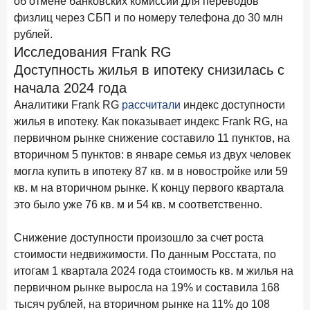
об отмене банковских комиссий для переводов
в феврале 2026 года
физлиц через СБП и по номеру телефона до 30 млн
рублей.
18 марта 2026 года
ИССЛЕДОВАНИЕ
Исследования Frank RG
Банки начали снижать ставки по вкладам еще до
Доступность жилья в ипотеку снизилась с
решения ЦБ
начала 2024 года
16 марта 2026 года
Аналитики Frank RG
рассчитали
индекс доступности
Frank RG объявила победителей кейс-чемпионата
жилья в ипотеку. Как показывает индекс Frank RG, на
2026 года
первичном рынке снижение составило 11 пунктов, на
12 марта 2026 года
ИССЛЕДОВАНИЕ
вторичном 5 пунктов: в январе семья из двух человек
Банки ускорили работу с претензиями
могла купить в ипотеку 87 кв. м в новостройке или 59
кв. м на вторичном рынке. К концу первого квартала
Рассылка Frank RG
это было уже 76 кв. м и 54 кв. м соответственно.
Итоги недели, наша трактовка основных событий
Снижение доступности произошло за счет роста
на банковском рынке
стоимости недвижимости. По данным Росстата, по
итогам 1 квартала 2024 года стоимость кв. м жилья на
первичном рынке выросла на 19% и составила 168
тысяч рублей, на вторичном рынке на 11% до 108