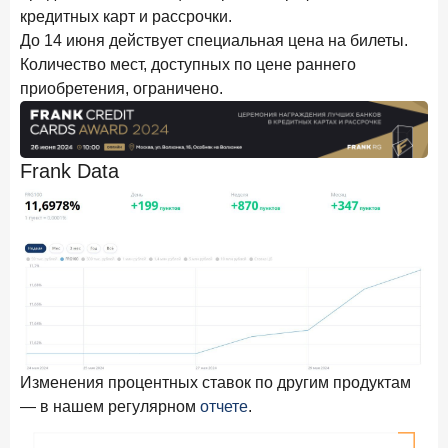
24 ноября 2025 года
ИССЛЕДОВАНИЕ
кредитных карт и рассрочки.
Ипотека. Итоги октября 2025 года
До 14 июня действует специальная цена на билеты.
Количество мест, доступных по цене раннего
Рассылка Frank RG
приобретения, ограничено.
Итоги недели, наша трактовка основных событий
на банковском рынке
Frank Data
ПОДПИСАТЬСЯ
Я согласен с условиями
обработки данных
Изменения процентных ставок по другим продуктам
— в нашем регулярном
отчете
.