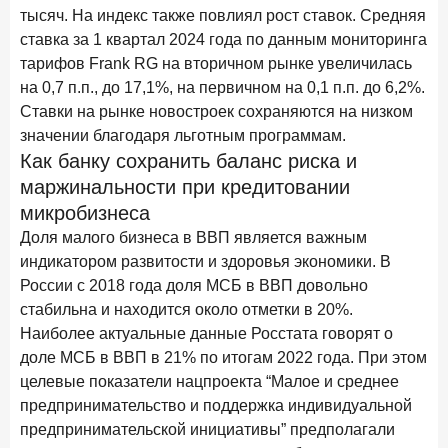
ПОДПИСАТЬСЯ
тысяч. На индекс также повлиял рост ставок. Средняя
ставка за 1 квартал 2024 года по данным мониторинга
Я согласен с условиями
обработки данных
тарифов Frank RG на вторичном рынке увеличилась
на 0,7 п.п., до 17,1%, на первичном на 0,1 п.п. до 6,2%.
10 марта 2026 года
ИССЛЕДОВАНИЕ
Ставки на рынке новостроек сохраняются на низком
Куда уходят деньги? Frank RG исследует рынок
значении благодаря льготным программам.
вкладов
Как банку сохранить баланс риска и
маржинальности при кредитовании
6 марта 2026 года
По итогам февраля 2026 года объем выдач кредитов
микробизнеса
составил 748,4 млрд руб.
Доля малого бизнеса в ВВП является важным
индикатором развитости и здоровья экономики. В
25 февраля 2026 года
ИССЛЕДОВАНИЕ
России с 2018 года доля МСБ в ВВП довольно
Ипотека. Итоги работы крупнейших ипотечных банков
стабильна и находится около отметки в 20%.
в январе 2026 года
Наиболее актуальные данные Росстата говорят о
18 февраля 2026 года
ИССЛЕДОВАНИЕ
доле МСБ в ВВП в 21% по итогам 2022 года. При этом
Не по цене, а по ценности: как россияне выбирали
целевые показатели нацпроекта “Малое и среднее
подписки в 2025 году?
предпринимательство и поддержка индивидуальной
предпринимательской инициативы” предполагали
17 февраля 2026 года
ИССЛЕДОВАНИЕ