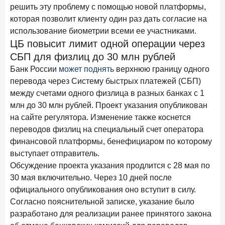
решить эту проблему с помощью новой платформы,
15 апреля 2026 года
ИССЛЕДОВАНИЕ
которая позволит клиенту один раз дать согласие на
Рынок подписок 2026: от гонки за объёмами к битве за
использование биометрии всеми ее участниками.
привычку
ЦБ повысит лимит одной операции через
15 апреля 2026 года
ИССЛЕДОВАНИЕ
СБП для физлиц до 30 млн рублей
Маркетинговые акции брокеров: обзор механик и
Банк России
может поднять
верхнюю границу одного
трендов
перевода через Систему быстрых платежей (СБП)
10 апреля 2026 года
между счетами одного физлица в разных банках с 1
ИССЛЕДОВАНИЕ
млн до 30 млн рублей. Проект указания опубликован
ДНК современного ипотечного клиента
на сайте регулятора. Изменение также коснется
7 апреля 2026 года
ИССЛЕДОВАНИЕ
переводов физлиц на специальный счет оператора
По итогам марта 2026 года объем выдач кредитов
финансовой платформы, бенефициаром по которому
составил 925,7 млрд руб.
выступает отправитель.
Обсуждение проекта указания продлится с 28 мая по
26 марта 2026 года
ИССЛЕДОВАНИЕ
30 мая включительно. Через 10 дней после
Не экосистемой единой: как пользователи
официального опубликования оно вступит в силу.
распределяют подписки
Согласно пояснительной записке, указание было
25 марта 2026 года
ИССЛЕДОВАНИЕ
разработано для реализации ранее принятого закона
Ипотека. Итоги работы крупнейших ипотечных банков