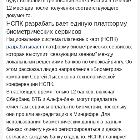
будут выполнить требования Банка России в течение
28 апреля 2026 года
12 месяцев после получения соответствующего
ИССЛЕДОВАНИЕ
документа.
Привязанность побеждает ставку? Как выбирают банк
для сбережений в 2026 году
НСПК разрабатывает единую платформу
биометрических сервисов
27 апреля 2026 года
ИССЛЕДОВАНИЕ
Национальная система платежных карт (НСПК)
Банки скорректировали доходность вкладов после
разрабатывает
платформу биометрических сервисов,
снижения ключевой ставки до 14,5%
которая выступит “связующим звеном” между
локальными решениями банков по биоэквайрингу. Об
Цифра дня
этом рассказал лидер направления «Биометрия»
Средний срок ипотечных кредитов в России
компании Сергей Лысенко на технологической
24,9
-0,74
конференции НСПК.
год к году
лет
В настоящее время только 12 банков, включая
Сбербанк, ВТБ и Альфа-банк, могут предлагать
Frank Data. Ипотека
Поделиться
клиентам сервисы оплаты по биометрии, поскольку
они прошли аккредитацию в Минцифре. Для
24 апреля 2026 года
ИССЛЕДОВАНИЕ
использования биометрических данных в разных
Ипотека. Итоги работы крупнейших ипотечных банков
банках клиенту нужно регистрироваться и давать
в марте 2026 года
согласие каждому банку отдельно. НСПК планирует