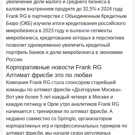
увеличение доли малого и среднего бизнеса в
Бизнес на маркетплейсах: новичкам здесь больше не
валовом внутреннем продукте до 32,5% к 2024 году.
место
Frank RG в партнерстве с Объединенным Кредитным
6 февраля 2026 года
ИССЛЕДОВАНИЕ
Бюро (ОКБ) изучили итоги кредитования российского
По итогам января 2026 года объем выдач кредитов
микробизнеса в 2023 году и
выявили
сегменты
составил 822,8 млрд руб.
микробизнеса, кредитование которых в перспективе
позволит одновременно увеличить кредитный
2 февраля 2026 года
ИССЛЕДОВАНИЕ
портфель банков и долю микробизнеса в экономике
Premium Banking в 2025 году: портрет клиента, тренды
России.
и стратегии банков
Корпоративные новости Frank RG
30 января 2026 года
ИССЛЕДОВАНИЕ
Алтимат фрисби это по любви
Главные «болевые точки» бизнеса при открытии
Компания Frank RG
стала
спонсором старейшей
расчетного счета в банках
команды по алтимат фрисби «Долгорукие Москва».
Вот уже более 5 лет каждый четверг в Москве и
26 января 2026 года
ИССЛЕДОВАНИЕ
каждую пятницу в Орле утро аналитиков Frank RG
Ипотека. Итоги декабря 2025 года
начинается с тренировки по алтимат фрисби. А
15 января 2026 года
ИССЛЕДОВАНИЕ
недавно совместно со Springle, организатором
По итогам декабря 2025 года объем выдач кредитов
корпоративных игр и профессиональных турниров по
составил 1 326,5 млрд руб.
алтимат фрисби, мы начали сезон регулярных