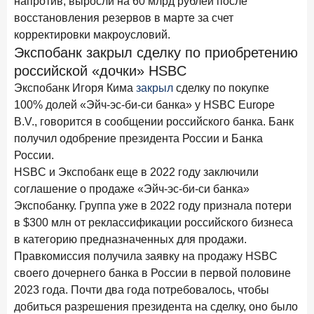
напротив, выросли на 60 млрд рублей после
Рассылка Frank RG
восстановления резервов в марте за счет
корректировки макроусловий.
Итоги недели, наша трактовка основных событий
на банковском рынке
Экспобанк закрыл сделку по приобретению
российской «дочки» HSBC
Экспобанк Игоря Кима
закрыл
сделку по покупке
100% долей «Эйч-эс-би-си банка» у HSBC Europe
B.V., говорится в сообщении российского банка. Банк
ПОДПИСАТЬСЯ
получил одобрение президента России и Банка
Я согласен с условиями
обработки данных
России.
HSBС и Экспобанк еще в 2022 году заключили
соглашение о продаже «Эйч-эс-би-си банка»
8 июня 2026 года
ИССЛЕДОВАНИЕ
Экспобанку. Группа уже в 2022 году признала потери
По итогам мая 2026 года объем выдач кредитов
в $300 млн от реклассификации российского бизнеса
составил 993,8 млрд руб.
в категорию предназначенных для продажи.
4 июня 2026 года
ИССЛЕДОВАНИЕ
Правкомиссия получила заявку на продажу HSBC
Синергия интеллектов: будущее контакт-центров в
своего дочернего банка в России в первой половине
партнерстве человека и технологий
2023 года. Почти два года потребовалось, чтобы
добиться разрешения президента на сделку, оно было
1 июня 2026 года