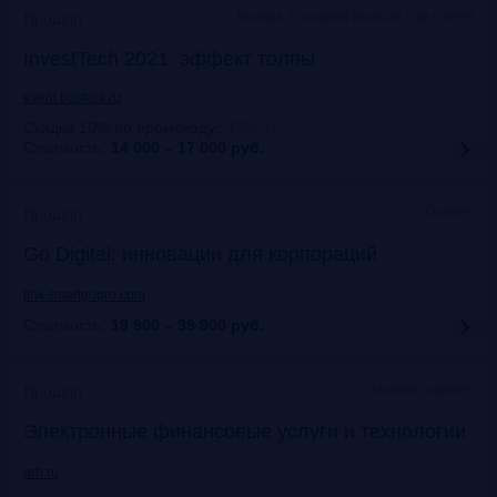
Москва, Courtyard Moscow City Center
Прошло
InvestTech 2021: эффект толпы
event.bosfera.ru
Скидка 10% по промокоду:
:
FRG15
Стоимость:
14 000 – 17 000
руб.
Онлайн
Прошло
Gо Digital: инновации для корпораций
link.smartgopro.com
Стоимость:
19 900 – 39 900
руб.
Москва, офлайн
Прошло
Электронные финансовые услуги и технологии
arb.ru