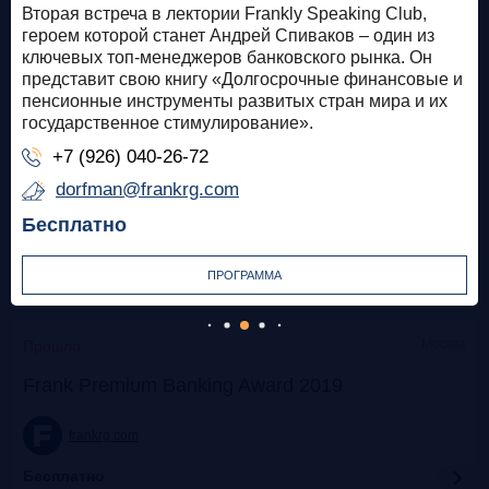
Вторая встреча в лектории Frankly Speaking Club,
героем которой станет Андрей Спиваков – один из
frank-rg.timepad.ru
ключевых топ-менеджеров банковского рынка. Он
представит свою книгу «Долгосрочные финансовые и
Бесплатно
пенсионные инструменты развитых стран мира и их
государственное стимулирование».
Московская Биржа
Прошло
+7 (926) 040-26-72
Meetup Frankly Speaking: Екатерина Трофимова
dorfman@frankrg.com
Бесплатно
frank-rg.timepad.ru
ПРОГРАММА
Бесплатно
Москва
Прошло
Frank Premium Banking Award 2019
frankrg.com
Бесплатно