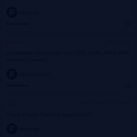
frankrg.com
Бесплатно
Москва, SOK
Прошло
Денежные переводы. Как СБП, Open API и ФНС
изменят рынок?
frank-rg.timepad.ru
Бесплатно
Москва, Особняк на Волхонке
Прошло
Frank Private Banking Award 2019
frankrg.com