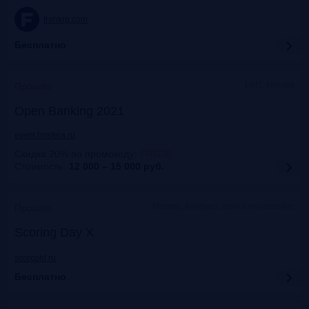
frankrg.com
Бесплатно
ЦМТ, Москва
Прошло
Open Banking 2021
event.bosfera.ru
Скидка 20% по промокоду
:
FRG20
Стоимость:
12 000 – 15 000
руб.
Москва, Конгресс-центр технополис
Прошло
Scoring Day X
scorconf.ru
Бесплатно