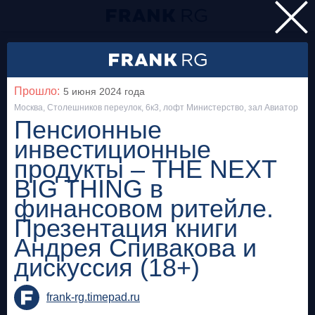
Главная
Мероприятия
Прошло:
5 июня 2024
года
Все
Москва, Столешников переулок, 6к3, лофт Министерство, зал Авиатор
Пенсионные
инвестиционные
Особняк на Волхонке
Прошло
продукты – THE NEXT
Frank Private Banking Award 2018
BIG THING в
финансовом ритейле.
frankrg.com
Презентация книги
Бесплатно
Андрея Спивакова и
дискуссия (18+)
Москва, SOK
Прошло
Meetup «Дедолларизация, санкции и capital
frank-rg.timepad.ru
control: чего ждать в России?»