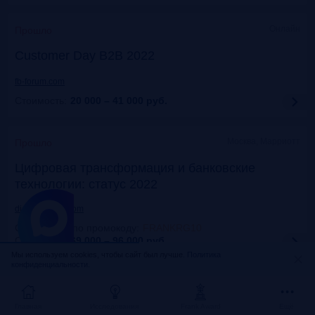
Онлайн
Прошло
Customer Day B2B 2022
fb-forum.com
Стоимость:
20 000 – 41 000
руб.
Москва, Марриотт
Прошло
Цифровая трансформация и банковские
технологии: статус 2022
dialogmanag.com
Скидка 10% по промокоду
:
FRANKRG10
Стоимость:
69 000 – 96 000
руб.
Мы используем cookies, чтобы сайт был лучше.
Политика
конфиденциальности.
Москва, ЦДП
Прошло
FinNext 2022
Главная
Исследования
Frank Award
Ещё