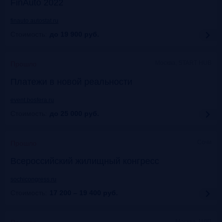
FinAuto 2022
finauto.autostat.ru
Стоимость:
до 19 900
руб.
Москва, START HUB
Прошло
Платежи в новой реальности
event.bosfera.ru
Стоимость:
до 25 000
руб.
Сочи
Прошло
Всероссийский жилищный конгресс
sochicongress.ru
Стоимость:
17 200 – 19 400
руб.
Москва, ЦДП