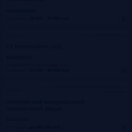
techweek.moscow
Стоимость:
30 000 – 70 000
руб.
Москва, Marriott Novy Arbat
Прошло
CX banking forum 2022
auditorium-cg.ru
Скидка 10% по промокоду
:
Aud22
Стоимость:
34 230 – 48 900
руб.
Санкт-Петербург, Конгрессно-выставочный центр
Прошло
«Экспофорум»
Петербургский международный
экономический форум
forumspb.com
Стоимость:
до 960 000
руб.