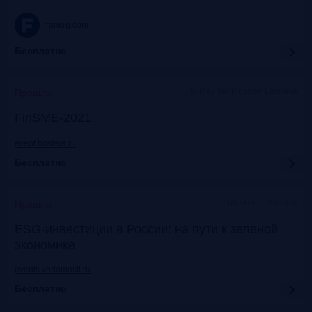
frankrg.com
Бесплатно
Holiday Inn Moscow Lesnaya
Прошло
FinSME-2021
event.bosfera.ru
Бесплатно
Lotte Hotel Moscow
Прошло
ESG-инвестиции в России: на пути к зеленой
экономике
events.vedomosti.ru
Бесплатно