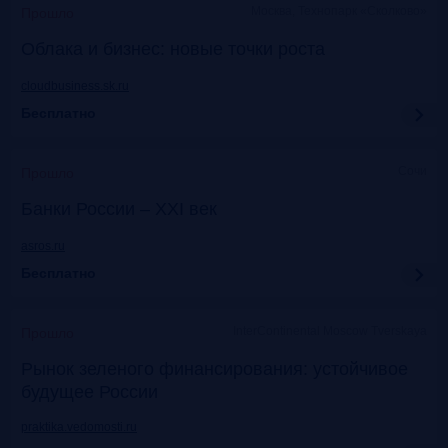
Москва, Технопарк «Сколково»
Прошло
Облака и бизнес: новые точки роста
cloudbusiness.sk.ru
Бесплатно
Сочи
Прошло
Банки России – XXI век
asros.ru
Бесплатно
InterContinental Moscow Tverskaya
Прошло
Рынок зеленого финансирования: устойчивое
будущее России
praktika.vedomosti.ru