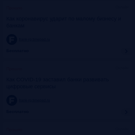
Онлайн
Прошло
Как коронавирус ударит по малому бизнесу и
банкам
frank-rg.timepad.ru
Бесплатно
Онлайн
Прошло
Как COVID-19 заставил банки развивать
цифровые сервисы
frank-rg.timepad.ru
Бесплатно
Онлайн
Прошло