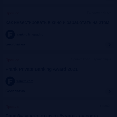
Галерея «Нико»
Прошло
Как инвестировать в кино и заработать на этом
frank-rg.timepad.ru
Бесплатно
Яровит Холл + трансляция
Прошло
Frank Private Banking Award 2021
frankrg.com
Бесплатно
Онлайн
Прошло
Банк будущего: отказ от бумаги для роста