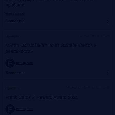
прибыли
promo.croc.ru
Бесплатно
Москва, Meeting Point
Прошло
Митап «Самозанятые: от экспериментов к
реальности»
frankrg.com
Бесплатно
Москва, Особняк на Волхонке
Прошло
Frank Cards & Reward Award 2021
frankrg.com