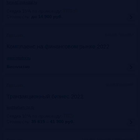
forauto.autostat.ru
Скидка 15% по промокоду
:
FRG15
Стоимость:
до 14 900
руб.
Казань, офлайн
Прошло
Комплаенс на финансовом рынке 2022
www.naufor.ru
Бесплатно
Marriott Moscow
Прошло
Транзакционный бизнес 2022
auditorium-cg.ru
Скидка 10% по промокоду
:
ТВ22
Стоимость:
35 615 – 41 900
руб.
Москва, Mercure Павелецкая