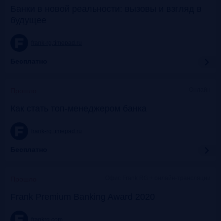
Банки в новой реальности: вызовы и взгляд в
будущее
frank-rg.timepad.ru
Бесплатно
Онлайн
Прошло
Как стать топ-менеджером банка
frank-rg.timepad.ru
Бесплатно
Офис Frank RG + онлайн-трансляции
Прошло
Frank Premium Banking Award 2020
frankrg.com