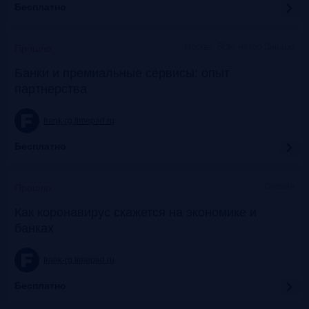
Бесплатно
Москва, SOK, метро Динамо
Прошло
Банки и премиальные сервисы: опыт
партнерства
frank-rg.timepad.ru
Бесплатно
Онлайн
Прошло
Как коронавирус скажется на экономике и
банках
frank-rg.timepad.ru
Бесплатно