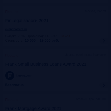
Москва, Mariott
Прошло
FinLegal залоги 2021
event.bosfera.ru
Скидка 20%. Промокод: FRG20
:
FRG20
Стоимость:
15 000 – 19 000
руб.
Москва, особняк на Волхонке
Прошло
Frank Small Business Loans Award 2021
frankrg.com
Бесплатно
офлайн+трансляция
Прошло
Frank Mortgage Award 2021