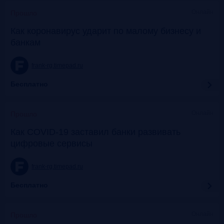
Онлайн
Прошло
Как коронавирус ударит по малому бизнесу и
банкам
frank-rg.timepad.ru
Бесплатно
Онлайн
Прошло
Как COVID-19 заставил банки развивать
цифровые сервисы
frank-rg.timepad.ru
Бесплатно
Онлайн
Прошло