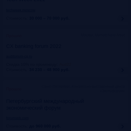
techweek.moscow
Стоимость:
30 000 – 70 000
руб.
Москва, Marriott Novy Arbat
Прошло
CX banking forum 2022
auditorium-cg.ru
Скидка 10% по промокоду
:
Aud22
Стоимость:
34 230 – 48 900
руб.
Санкт-Петербург, Конгрессно-выставочный центр
Прошло
«Экспофорум»
Петербургский международный
экономический форум
forumspb.com
Стоимость:
до 960 000
руб.