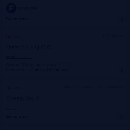
frankrg.com
Бесплатно
ЦМТ, Москва
Прошло
Open Banking 2021
event.bosfera.ru
Скидка 20% по промокоду
:
FRG20
Стоимость:
12 000 – 15 000
руб.
Москва, Конгресс-центр технополис
Прошло
Scoring Day X
scorconf.ru
Бесплатно