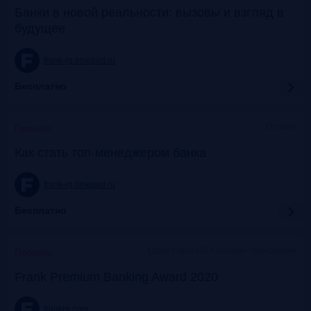
Банки в новой реальности: вызовы и взгляд в
будущее
frank-rg.timepad.ru
Бесплатно
Онлайн
Прошло
Как стать топ-менеджером банка
frank-rg.timepad.ru
Бесплатно
Офис Frank RG + онлайн-трансляции
Прошло
Frank Premium Banking Award 2020
frankrg.com