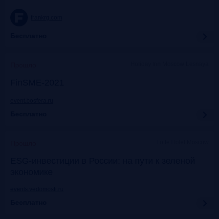
frankrg.com
Бесплатно
Holiday Inn Moscow Lesnaya
Прошло
FinSME-2021
event.bosfera.ru
Бесплатно
Lotte Hotel Moscow
Прошло
ESG-инвестиции в России: на пути к зеленой
экономике
events.vedomosti.ru
Бесплатно