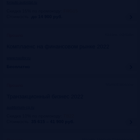
forauto.autostat.ru
Скидка 15% по промокоду
:
FRG15
Стоимость:
до 14 900
руб.
Казань, офлайн
Прошло
Комплаенс на финансовом рынке 2022
www.naufor.ru
Бесплатно
Marriott Moscow
Прошло
Транзакционный бизнес 2022
auditorium-cg.ru
Скидка 10% по промокоду
:
ТВ22
Стоимость:
35 615 – 41 900
руб.
Москва, Mercure Павелецкая