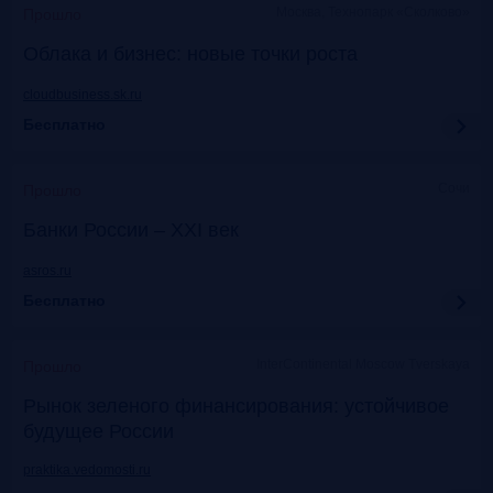
Москва, Технопарк «Сколково»
Прошло
Облака и бизнес: новые точки роста
cloudbusiness.sk.ru
Бесплатно
Сочи
Прошло
Банки России – XXI век
asros.ru
Бесплатно
InterContinental Moscow Tverskaya
Прошло
Рынок зеленого финансирования: устойчивое
будущее России
praktika.vedomosti.ru