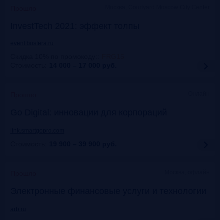
Москва, Courtyard Moscow City Center
Прошло
InvestTech 2021: эффект толпы
event.bosfera.ru
Скидка 10% по промокоду:
:
FRG15
Стоимость:
14 000 – 17 000
руб.
Онлайн
Прошло
Gо Digital: инновации для корпораций
link.smartgopro.com
Стоимость:
19 900 – 39 900
руб.
Москва, офлайн
Прошло
Электронные финансовые услуги и технологии
arb.ru