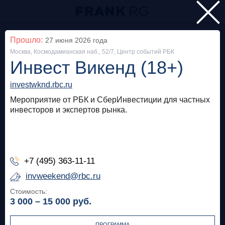
Главная
Прошло:
27 июня 2026
года
Москва, Космодамианская наб., 52/7, Центр событий РБК
Мероприятия
Инвест Викенд (18+)
Все
investwknd.rbc.ru
Мероприятие от РБК и СберИнвестиции для частных
Особняк на Волхонке
Прошло
инвесторов и экспертов рынка.
Frank Private Banking Award 2018
frankrg.com
+7 (495) 363-11-11
Бесплатно
invweekend@rbc.ru
Стоимость:
Москва, SOK
Прошло
3 000 – 15 000
руб.
Meetup «Дедолларизация, санкции и capital
control: чего ждать в России?»
ПРОГРАММА