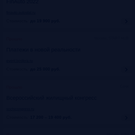
FinAuto 2022
finauto.autostat.ru
Стоимость:
до 19 900
руб.
Москва, START HUB
Прошло
Платежи в новой реальности
event.bosfera.ru
Стоимость:
до 25 000
руб.
Сочи
Прошло
Всероссийский жилищный конгресс
sochicongress.ru
Стоимость:
17 200 – 19 400
руб.
Москва, ЦДП