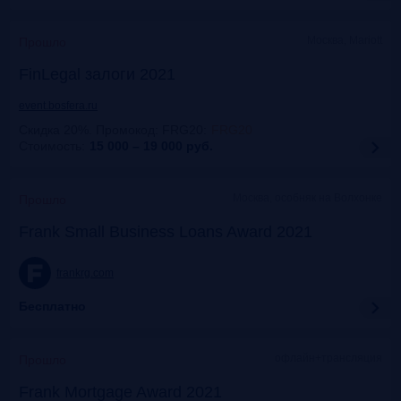
Москва, Mariott
Прошло
FinLegal залоги 2021
event.bosfera.ru
Скидка 20%. Промокод: FRG20
:
FRG20
Стоимость:
15 000 – 19 000
руб.
Москва, особняк на Волхонке
Прошло
Frank Small Business Loans Award 2021
frankrg.com
Бесплатно
офлайн+трансляция
Прошло
Frank Mortgage Award 2021