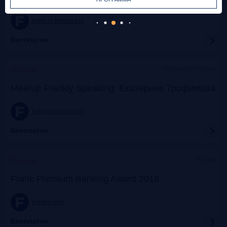
frank-rg.timepad.ru
Бесплатно
Московская Биржа
Прошло
Meetup Frankly Speaking: Екатерина Трофимова
frank-rg.timepad.ru
Бесплатно
Москва
Прошло
Frank Premium Banking Award 2019
frankrg.com
Бесплатно