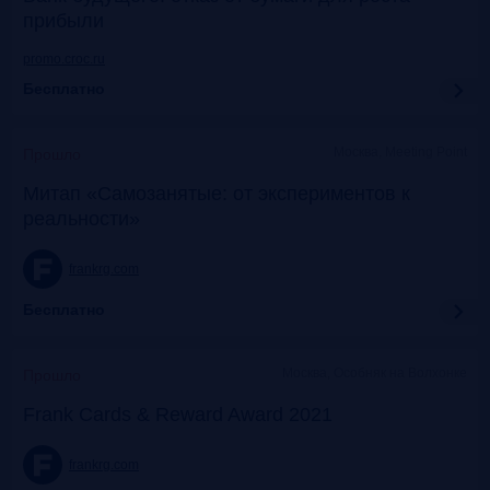
прибыли
promo.croc.ru
Бесплатно
Москва, Meeting Point
Прошло
Митап «Самозанятые: от экспериментов к
реальности»
frankrg.com
Бесплатно
Москва, Особняк на Волхонке
Прошло
Frank Cards & Reward Award 2021
frankrg.com