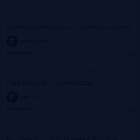
Галерея «Нико»
Прошло
Как инвестировать в кино и заработать на этом
frank-rg.timepad.ru
Бесплатно
Яровит Холл + трансляция
Прошло
Frank Private Banking Award 2021
frankrg.com
Бесплатно
Онлайн
Прошло
Банк будущего: отказ от бумаги для роста