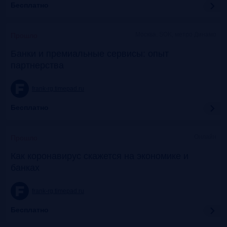
Бесплатно
Москва, SOK, метро Динамо
Прошло
Банки и премиальные сервисы: опыт
партнерства
frank-rg.timepad.ru
Бесплатно
Онлайн
Прошло
Как коронавирус скажется на экономике и
банках
frank-rg.timepad.ru
Бесплатно