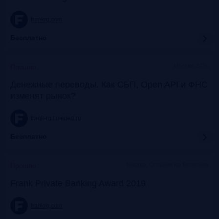
frankrg.com
Бесплатно
Москва, SOK
Прошло
Денежные переводы. Как СБП, Open API и ФНС
изменят рынок?
frank-rg.timepad.ru
Бесплатно
Москва, Особняк на Волхонке
Прошло
Frank Private Banking Award 2019
frankrg.com