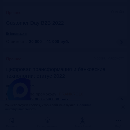
Онлайн
Прошло
Customer Day B2B 2022
fb-forum.com
Стоимость:
20 000 – 41 000
руб.
Москва, Марриотт
Прошло
Цифровая трансформация и банковские
технологии: статус 2022
dialogmanag.com
Скидка 10% по промокоду
:
FRANKRG10
Стоимость:
69 000 – 96 000
руб.
Москва, ЦДП
Прошло
Мы используем cookies, чтобы сайт был лучше.
Политика
конфиденциальности.
FinNext 2022
Главная
Исследования
Frank Award
Ещё