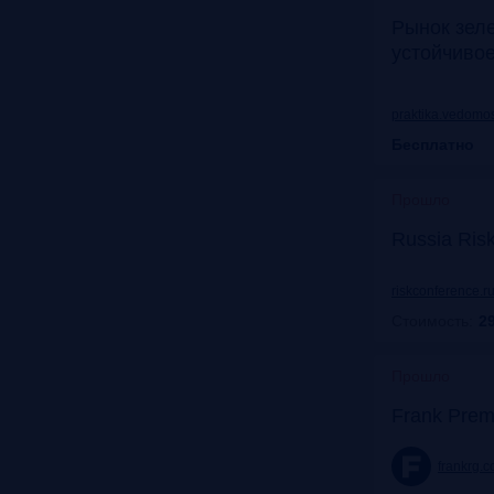
Рынок зел
устойчиво
praktika.vedomos
Бесплатно
Прошло
Russia Ris
riskconference.r
Стоимость:
29
Прошло
Frank Prem
frankrg.