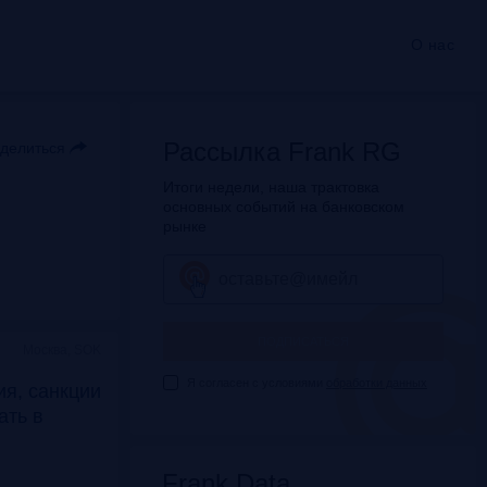
О нас
Рассылка Frank RG
делиться
Итоги недели, наша трактовка
основных событий на банковском
рынке
ПОДПИСАТЬСЯ
Москва, SOK
Я согласен с условиями
обработки данных
я, санкции
дать в
Frank Data