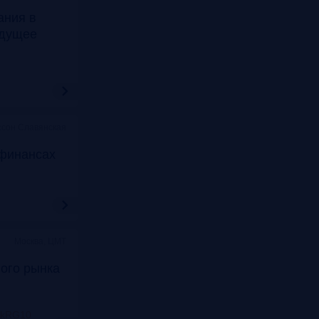
ания в
удущее
ссон Славянская
финансах
Москва, ЦМТ
ого рынка
nkRG10