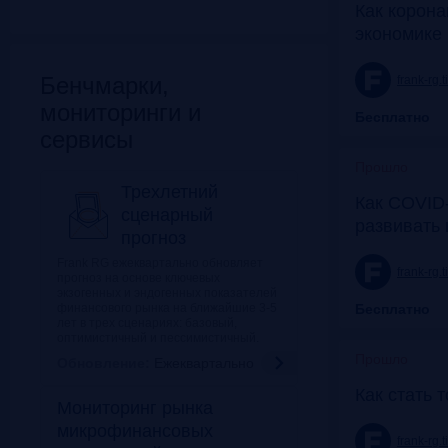
Как корона
экономике 
Бенчмарки,
frank-rg.
мониторинги и
Бесплатно
сервисы
Прошло
Трехлетний
Как COVID-
сценарный
развивать
прогноз
Frank RG ежеквартально обновляет
frank-rg.
прогноз на основе ключевых
экзогенных и эндогенных показателей
финансового рынка на ближайшие 3-5
Бесплатно
лет в трех сценариях: базовый,
оптимистичный и пессимистичный.
Прошло
Обновление:
Ежеквартально
Как стать 
Мониторинг рынка
микрофинансовых
frank-rg.