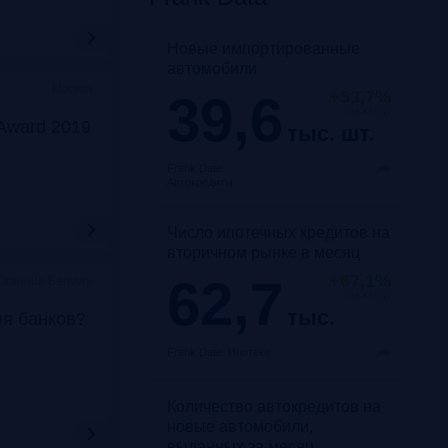
Новые импортированные
автомобили
Москва
39,6
+53,7%
год к году
Award 2019
тыс. шт.
Frank Data.
Автокредиты
Число ипотечных кредитов на
вторичном рынке в месяц
62,7
+67,1%
Станция Балчуг»
год к году
тыс.
ля банков?
Frank Data.
Ипотека
Количество автокредитов на
новые автомобили,
выданных за месяц