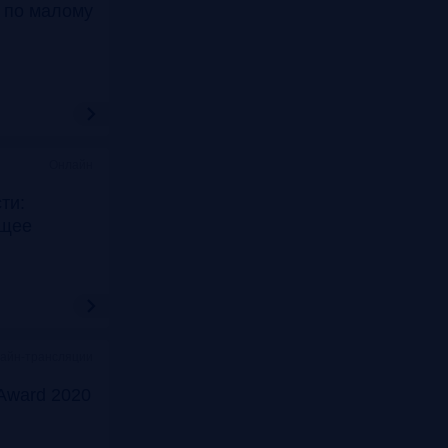
т по малому
Онлайн
ти:
ущее
лайн-трансляции
Award 2020