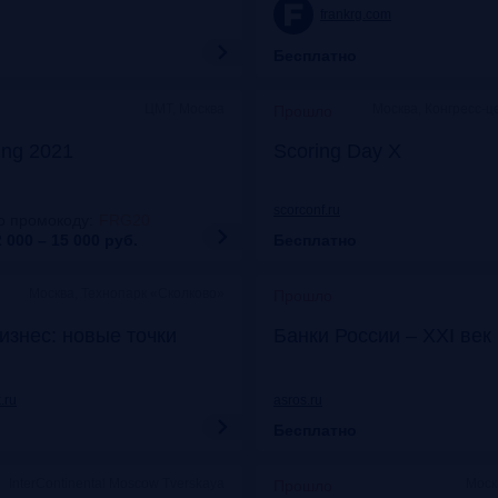
frankrg.com
Бесплатно
ЦМТ, Москва
Москва, Конгресс-ц
Прошло
ing 2021
Scoring Day X
scorconf.ru
о промокоду
:
FRG20
 000 – 15 000
руб.
Бесплатно
Москва, Технопарк «Сколково»
Прошло
изнес: новые точки
Банки России – XXI век
.ru
asros.ru
Бесплатно
InterContinental Moscow Tverskaya
Моск
Прошло