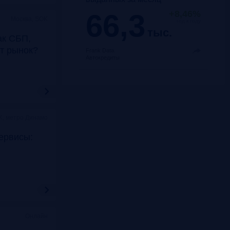
66,3
+8,46%
Москва, SOK
год к году
тыс.
ак СБП,
т рынок?
Frank Data.
Автокредиты
K, метро Динамо
ервисы:
Онлайн