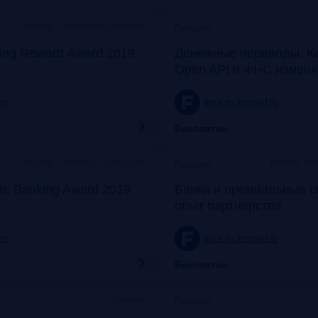
Москва, Особняк на Волхонке
Прошло
ing Reward Award 2019
Денежные переводы. К
Open API и ФНС изменя
com
frank-rg.timepad.ru
Бесплатно
Москва, Особняк на Волхонке
Москва, SO
Прошло
ate Banking Award 2019
Банки и премиальные с
опыт партнерства
com
frank-rg.timepad.ru
Бесплатно
Онлайн
Прошло