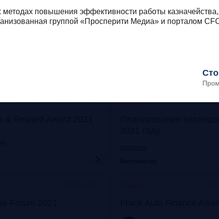
Онлайн
Моск
Прошло
 методах повышения эффективности работы казначейства,
ганизованная группой «Просперити Медиа» и порталом CFO
его: отказ от бумаги
Митап «Самозанятые: о
 прибыли
экспериментов к реаль
frankrg.com
Сто
Бесплатно
Пром
Москва, Особняк на Волхонке
Прошло
s & Reward Award 2021
Планирование наследо
2021 году
com
bclplaw.ru
Бесплатно
Москва, ЦМТ
Офла
Прошло
se Forum 2021
Frank Auto Finance Awa