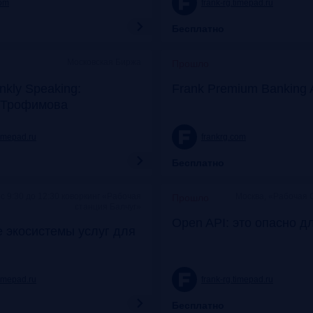
com
frank-rg.timepad.ru
Бесплатно
Московская Биржа
Прошло
nkly Speaking:
Frank Premium Banking 
 Трофимова
timepad.ru
frankrg.com
Бесплатно
c 9:30 до 12:30 коворкинг «Рабочая
Москва, «Рабочая 
Прошло
станция Балчуг»
Open API: это опасно д
 экосистемы услуг для
timepad.ru
frank-rg.timepad.ru
Бесплатно