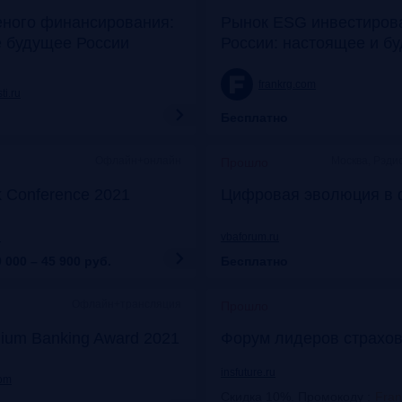
еного финансирования:
Рынок ESG инвестиров
е будущее России
России: настоящее и б
frankrg.com
ti.ru
Бесплатно
Офлайн+онлайн
Москва, Рэди
Прошло
k Conference 2021
Цифровая эволюция в 
u
vbaforum.ru
 000 – 45 900
руб.
Бесплатно
Офлайн+трансляция
Прошло
ium Banking Award 2021
Форум лидеров страхов
insfuture.ru
com
Скидка 10%. Промокоду
:
Fra