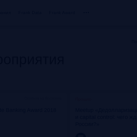
вания
Frank Data
Frank Award
По
оприятия
Особняк на Волхонке
Прошло
ate Banking Award 2018
Meetup «Дедолларизаци
и capital control: чего ж
России?»