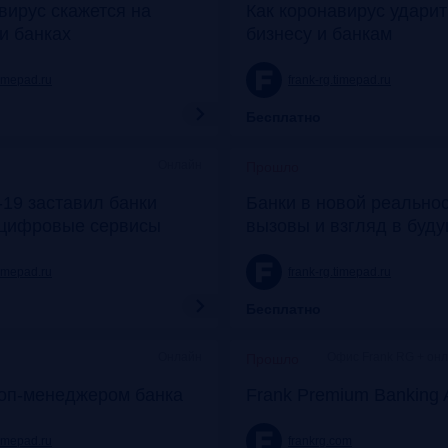
вирус скажется на
Как коронавирус удари
и банках
бизнесу и банкам
timepad.ru
frank-rg.timepad.ru
Бесплатно
Онлайн
Прошло
19 заставил банки
Банки в новой реальнос
 цифровые сервисы
вызовы и взгляд в буд
timepad.ru
frank-rg.timepad.ru
Бесплатно
Онлайн
Офис Frank RG + он
Прошло
топ-менеджером банка
Frank Premium Banking 
timepad.ru
frankrg.com