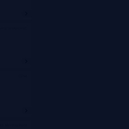
ентр технополис
Сочи
ва, Meeting Point