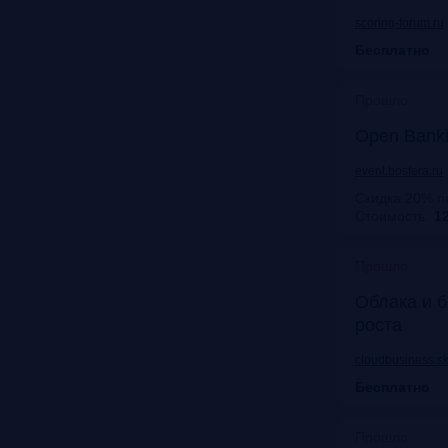
scoring-forum.ru
Бесплатно
Прошло
Open Bank
event.bosfera.ru
Скидка 20% п
Стоимость:
12
Прошло
Облака и б
роста
cloudbusiness.sk
Бесплатно
Прошло