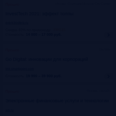
Москва, Courtyard Moscow City Center
Прошло
InvestTech 2021: эффект толпы
event.bosfera.ru
Скидка 10% по промокоду:
:
FRG15
Стоимость:
14 000 – 17 000
руб.
Онлайн
Прошло
Gо Digital: инновации для корпораций
link.smartgopro.com
Стоимость:
19 900 – 39 900
руб.
Москва, офлайн
Прошло
Электронные финансовые услуги и технологии
arb.ru