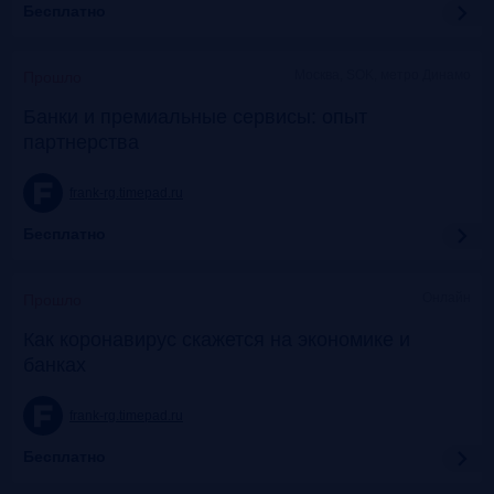
Бесплатно
Москва, SOK, метро Динамо
Прошло
Банки и премиальные сервисы: опыт
партнерства
frank-rg.timepad.ru
Бесплатно
Онлайн
Прошло
Как коронавирус скажется на экономике и
банках
frank-rg.timepad.ru
Бесплатно