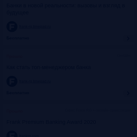
Банки в новой реальности: вызовы и взгляд в
будущее
frank-rg.timepad.ru
Бесплатно
Онлайн
Прошло
Как стать топ-менеджером банка
frank-rg.timepad.ru
Бесплатно
Офис Frank RG + онлайн-трансляции
Прошло
Frank Premium Banking Award 2020
frankrg.com