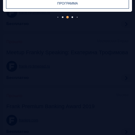
ПРОГРАММА
frank-rg.timepad.ru
Бесплатно
Московская Биржа
Прошло
Meetup Frankly Speaking: Екатерина Трофимова
frank-rg.timepad.ru
Бесплатно
Москва
Прошло
Frank Premium Banking Award 2019
frankrg.com
Бесплатно