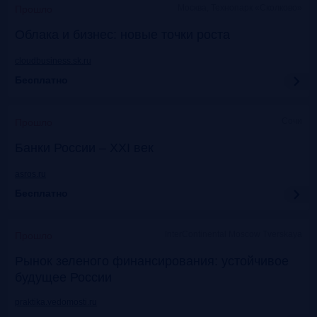
Москва, Технопарк «Сколково»
Прошло
Облака и бизнес: новые точки роста
cloudbusiness.sk.ru
Бесплатно
Сочи
Прошло
Банки России – XXI век
asros.ru
Бесплатно
InterContinental Moscow Tverskaya
Прошло
Рынок зеленого финансирования: устойчивое
будущее России
praktika.vedomosti.ru