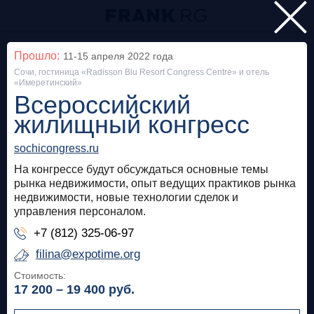
Главная
Прошло:
11-15 апреля 2022
года
Сочи, гостиница «Radisson Blu Resort Congress Centre» и отель
Мероприятия
«Имеретинский»
Всероссийский
Все
жилищный конгресс
Особняк на Волхонке
Прошло
sochicongress.ru
Frank Private Banking Award 2018
На конгрессе будут обсуждаться основные темы
рынка недвижимости, опыт ведущих практиков рынка
недвижимости, новые технологии сделок и
frankrg.com
управления персоналом.
Бесплатно
+7 (812) 325-06-97
filina@expotime.org
Москва, SOK
Прошло
Стоимость:
17 200 – 19 400
руб.
Meetup «Дедолларизация, санкции и capital
control: чего ждать в России?»