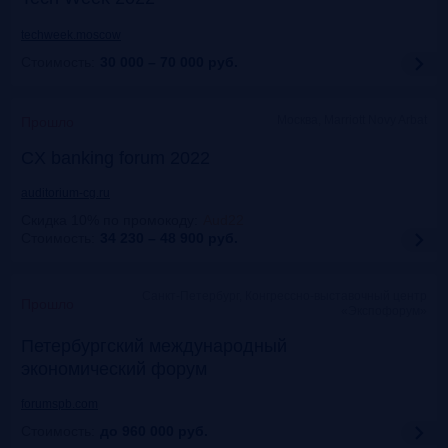
techweek.moscow
Стоимость:
30 000 – 70 000
руб.
Москва, Marriott Novy Arbat
Прошло
CX banking forum 2022
auditorium-cg.ru
Скидка 10% по промокоду
:
Aud22
Стоимость:
34 230 – 48 900
руб.
Санкт-Петербург, Конгрессно-выставочный центр
Прошло
«Экспофорум»
Петербургский международный
экономический форум
forumspb.com
Стоимость:
до 960 000
руб.