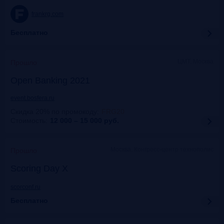
frankrg.com
Бесплатно
ЦМТ, Москва
Прошло
Open Banking 2021
event.bosfera.ru
Скидка 20% по промокоду
:
FRG20
Стоимость:
12 000 – 15 000
руб.
Москва, Конгресс-центр технополис
Прошло
Scoring Day X
scorconf.ru
Бесплатно