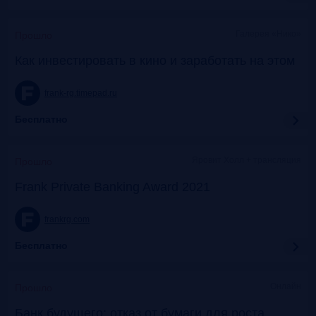
Галерея «Нико»
Прошло
Как инвестировать в кино и заработать на этом
frank-rg.timepad.ru
Бесплатно
Яровит Холл + трансляция
Прошло
Frank Private Banking Award 2021
frankrg.com
Бесплатно
Онлайн
Прошло
Банк будущего: отказ от бумаги для роста