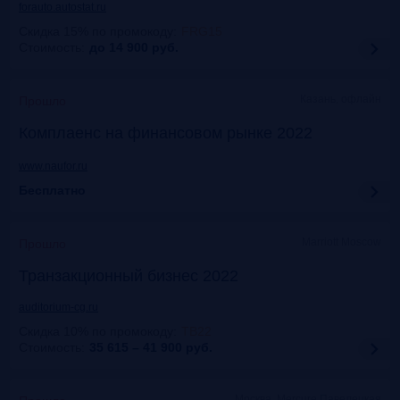
forauto.autostat.ru
Скидка 15% по промокоду
:
FRG15
Стоимость:
до 14 900
руб.
Казань, офлайн
Прошло
Комплаенс на финансовом рынке 2022
www.naufor.ru
Бесплатно
Marriott Moscow
Прошло
Транзакционный бизнес 2022
auditorium-cg.ru
Скидка 10% по промокоду
:
ТВ22
Стоимость:
35 615 – 41 900
руб.
Москва, Mercure Павелецкая