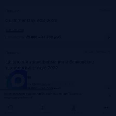
Онлайн
Прошло
Customer Day B2B 2022
fb-forum.com
Стоимость:
20 000 – 41 000
руб.
Москва, Марриотт
Прошло
Цифровая трансформация и банковские
технологии: статус 2022
dialogmanag.com
Скидка 10% по промокоду
:
FRANKRG10
Стоимость:
69 000 – 96 000
руб.
Мы используем cookies, чтобы сайт был лучше.
Политика
конфиденциальности.
Москва, ЦДП
Прошло
FinNext 2022
Главная
Исследования
Frank Award
Ещё