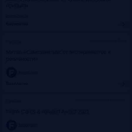
прибыли
promo.croc.ru
Бесплатно
Москва, Meeting Point
Прошло
Митап «Самозанятые: от экспериментов к
реальности»
frankrg.com
Бесплатно
Москва, Особняк на Волхонке
Прошло
Frank Cards & Reward Award 2021
frankrg.com