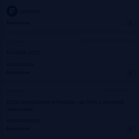
frankrg.com
Бесплатно
Holiday Inn Moscow Lesnaya
Прошло
FinSME-2021
event.bosfera.ru
Бесплатно
Lotte Hotel Moscow
Прошло
ESG-инвестиции в России: на пути к зеленой
экономике
events.vedomosti.ru
Бесплатно