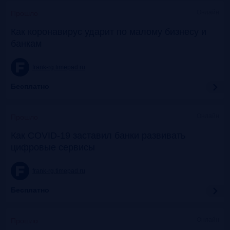
Онлайн
Прошло
Как коронавирус ударит по малому бизнесу и
банкам
frank-rg.timepad.ru
Бесплатно
Онлайн
Прошло
Как COVID-19 заставил банки развивать
цифровые сервисы
frank-rg.timepad.ru
Бесплатно
Онлайн
Прошло