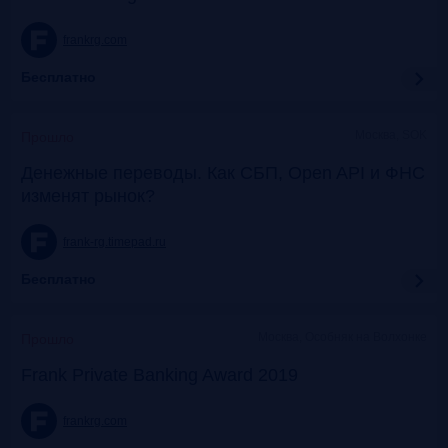
frankrg.com
Бесплатно
Москва, SOK
Прошло
Денежные переводы. Как СБП, Open API и ФНС
изменят рынок?
frank-rg.timepad.ru
Бесплатно
Москва, Особняк на Волхонке
Прошло
Frank Private Banking Award 2019
frankrg.com