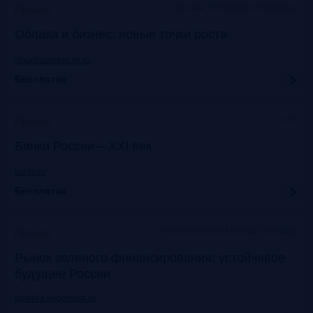
Москва, Технопарк «Сколково»
Прошло
Облака и бизнес: новые точки роста
cloudbusiness.sk.ru
Бесплатно
Сочи
Прошло
Банки России – XXI век
asros.ru
Бесплатно
InterContinental Moscow Tverskaya
Прошло
Рынок зеленого финансирования: устойчивое
будущее России
praktika.vedomosti.ru