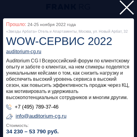
Главная
Прошло:
24-25 ноября 2022
года
«Звезды Арбата» Отель и Апартаменты, Москва, ул. Новый Арбат, 32
Мероприятия
WOW-СЕРВИС 2022
Все
auditorium-cg.ru
Auditorium CG I Всероссийский форум по клиентскому
Особняк на Волхонке
Прошло
опыту и заботе о клиентах, на нем спикеры поделятся
уникальными кейсами о том, как снизить нагрузку и
Frank Private Banking Award 2018
обеспечить высокий уровень сервиса в высокий
сезон, как повысить эффективность продаж через КЦ,
frankrg.com
как мотивировать и удерживать
высокопотенциальных сотрудников и многим другим.
Бесплатно
+7 (495) 789-37-46
info@auditorium-cg.ru
Москва, SOK
Прошло
Стоимость:
Meetup «Дедолларизация, санкции и capital
34 230 – 53 790
руб.
control: чего ждать в России?»