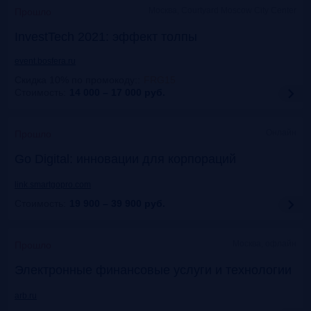
Москва, Courtyard Moscow City Center
Прошло
InvestTech 2021: эффект толпы
event.bosfera.ru
Скидка 10% по промокоду:
:
FRG15
Стоимость:
14 000 – 17 000
руб.
Онлайн
Прошло
Gо Digital: инновации для корпораций
link.smartgopro.com
Стоимость:
19 900 – 39 900
руб.
Москва, офлайн
Прошло
Электронные финансовые услуги и технологии
arb.ru