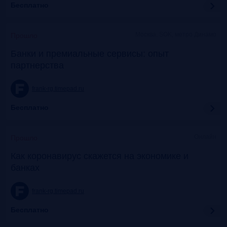
Бесплатно
Москва, SOK, метро Динамо
Прошло
Банки и премиальные сервисы: опыт
партнерства
frank-rg.timepad.ru
Бесплатно
Онлайн
Прошло
Как коронавирус скажется на экономике и
банках
frank-rg.timepad.ru
Бесплатно