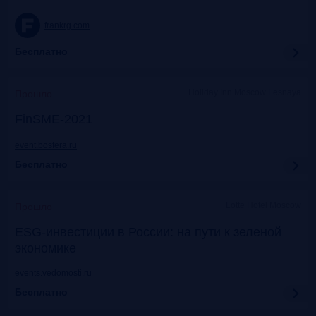
frankrg.com
Бесплатно
Holiday Inn Moscow Lesnaya
Прошло
FinSME-2021
event.bosfera.ru
Бесплатно
Lotte Hotel Moscow
Прошло
ESG-инвестиции в России: на пути к зеленой
экономике
events.vedomosti.ru
Бесплатно