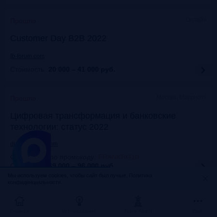
Онлайн
Прошло
Customer Day B2B 2022
fb-forum.com
Стоимость:
20 000 – 41 000
руб.
Москва, Марриотт
Прошло
Цифровая трансформация и банковские
технологии: статус 2022
dialogmanag.com
Скидка 10% по промокоду
:
FRANKRG10
Стоимость:
69 000 – 96 000
руб.
Мы используем cookies, чтобы сайт был лучше.
Политика
конфиденциальности.
Москва, ЦДП
Прошло
FinNext 2022
Главная
Исследования
Frank Award
Ещё