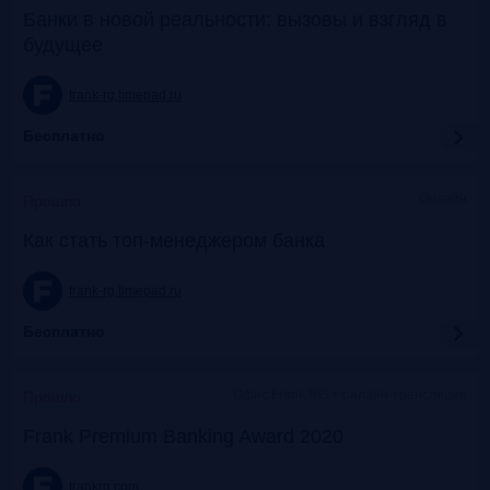
Банки в новой реальности: вызовы и взгляд в
будущее
frank-rg.timepad.ru
Бесплатно
Онлайн
Прошло
Как стать топ-менеджером банка
frank-rg.timepad.ru
Бесплатно
Офис Frank RG + онлайн-трансляции
Прошло
Frank Premium Banking Award 2020
frankrg.com