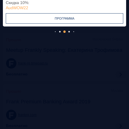
Скидка 10%
:
AudWOW22
frank-rg.timepad.ru
ПРОГРАММА
Бесплатно
Московская Биржа
Прошло
Meetup Frankly Speaking: Екатерина Трофимова
frank-rg.timepad.ru
Бесплатно
Москва
Прошло
Frank Premium Banking Award 2019
frankrg.com
Бесплатно