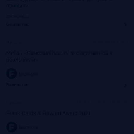
прибыли
promo.croc.ru
Бесплатно
Москва, Meeting Point
Прошло
Митап «Самозанятые: от экспериментов к
реальности»
frankrg.com
Бесплатно
Москва, Особняк на Волхонке
Прошло
Frank Cards & Reward Award 2021
frankrg.com