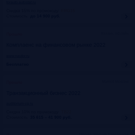
forauto.autostat.ru
Скидка 15% по промокоду
:
FRG15
Стоимость:
до 14 900
руб.
Казань, офлайн
Прошло
Комплаенс на финансовом рынке 2022
www.naufor.ru
Бесплатно
Marriott Moscow
Прошло
Транзакционный бизнес 2022
auditorium-cg.ru
Скидка 10% по промокоду
:
ТВ22
Стоимость:
35 615 – 41 900
руб.
Москва, Mercure Павелецкая