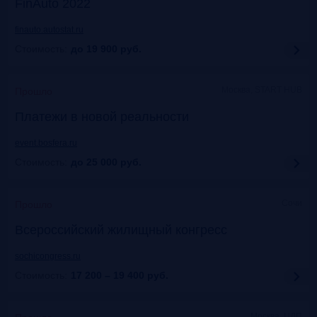
FinAuto 2022
finauto.autostat.ru
Стоимость:
до 19 900
руб.
Москва, START HUB
Прошло
Платежи в новой реальности
event.bosfera.ru
Стоимость:
до 25 000
руб.
Сочи
Прошло
Всероссийский жилищный конгресс
sochicongress.ru
Стоимость:
17 200 – 19 400
руб.
Москва, ЦДП