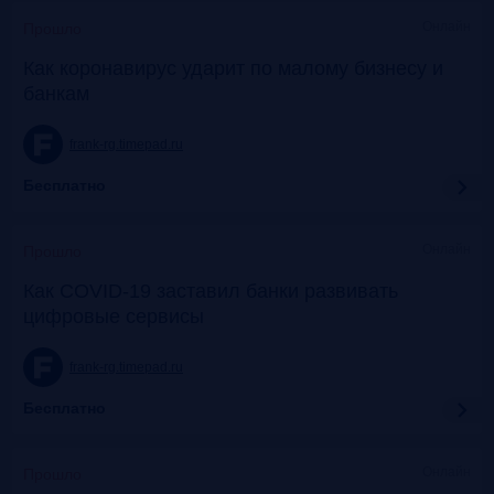
Онлайн
Прошло
Как коронавирус ударит по малому бизнесу и
банкам
frank-rg.timepad.ru
Бесплатно
Онлайн
Прошло
Как COVID-19 заставил банки развивать
цифровые сервисы
frank-rg.timepad.ru
Бесплатно
Онлайн
Прошло