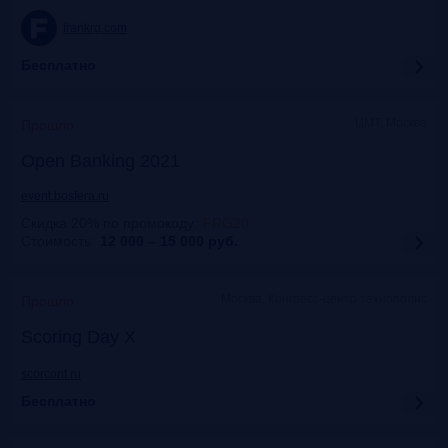
frankrg.com
Бесплатно
ЦМТ, Москва
Прошло
Open Banking 2021
event.bosfera.ru
Скидка 20% по промокоду
:
FRG20
Стоимость:
12 000 – 15 000
руб.
Москва, Конгресс-центр технополис
Прошло
Scoring Day X
scorconf.ru
Бесплатно