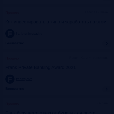
Галерея «Нико»
Прошло
Как инвестировать в кино и заработать на этом
frank-rg.timepad.ru
Бесплатно
Яровит Холл + трансляция
Прошло
Frank Private Banking Award 2021
frankrg.com
Бесплатно
Онлайн
Прошло
Банк будущего: отказ от бумаги для роста