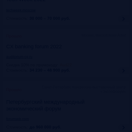
techweek.moscow
Стоимость:
30 000 – 70 000
руб.
Москва, Marriott Novy Arbat
Прошло
CX banking forum 2022
auditorium-cg.ru
Скидка 10% по промокоду
:
Aud22
Стоимость:
34 230 – 48 900
руб.
Санкт-Петербург, Конгрессно-выставочный центр
Прошло
«Экспофорум»
Петербургский международный
экономический форум
forumspb.com
Стоимость:
до 960 000
руб.