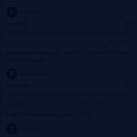
frankrg.com
Бесплатно
Москва, SOK
Прошло
Денежные переводы. Как СБП, Open API и ФНС
изменят рынок?
frank-rg.timepad.ru
Бесплатно
Москва, Особняк на Волхонке
Прошло
Frank Private Banking Award 2019
frankrg.com