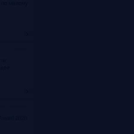
т по малому
Онлайн
ти:
ущее
лайн-трансляции
Award 2020