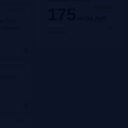
175
+32,2%
Москва, SOK
год к году
млрд руб.
ак СБП,
т рынок?
Frank Data.
Автокредиты
K, метро Динамо
ервисы:
Онлайн