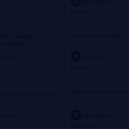
com
frank-rg.timepad.ru
Бесплатно
Московская Биржа
Прошло
nkly Speaking:
Frank Premium Banking 
 Трофимова
timepad.ru
frankrg.com
Бесплатно
c 9:30 до 12:30 коворкинг «Рабочая
Москва, «Рабочая 
Прошло
станция Балчуг»
Open API: это опасно д
 экосистемы услуг для
timepad.ru
frank-rg.timepad.ru
Бесплатно