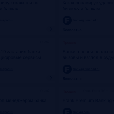
вирус скажется на
Как коронавирус удари
и банках
бизнесу и банкам
timepad.ru
frank-rg.timepad.ru
Бесплатно
Онлайн
Прошло
19 заставил банки
Банки в новой реальнос
 цифровые сервисы
вызовы и взгляд в буд
timepad.ru
frank-rg.timepad.ru
Бесплатно
Онлайн
Офис Frank RG + он
Прошло
топ-менеджером банка
Frank Premium Banking 
timepad.ru
frankrg.com