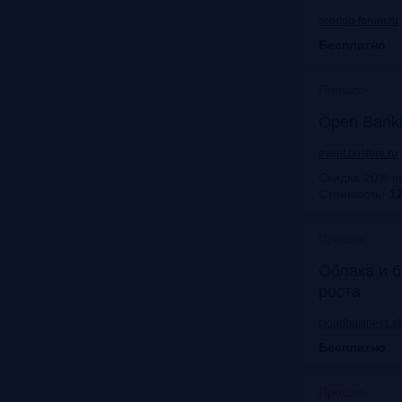
scoring-forum.ru
Бесплатно
Прошло
Open Bank
event.bosfera.ru
Скидка 20% п
Стоимость:
12
Прошло
Облака и б
роста
cloudbusiness.sk
Бесплатно
Прошло