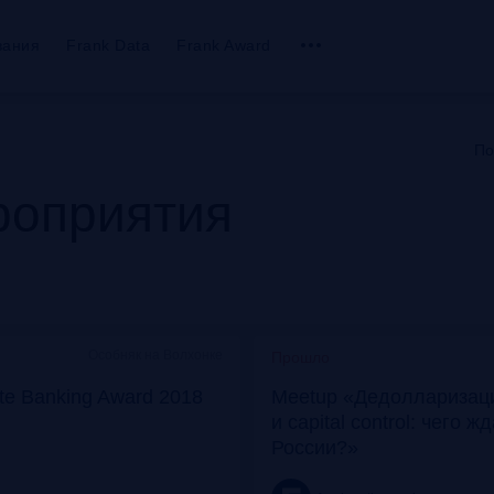
вания
Frank Data
Frank Award
По
оприятия
Особняк на Волхонке
Прошло
ate Banking Award 2018
Meetup «Дедолларизаци
и capital control: чего ж
России?»