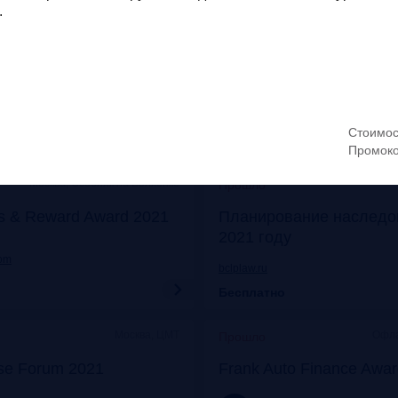
.
Онлайн
Моск
Прошло
его: отказ от бумаги
Митап «Самозанятые: о
 прибыли
экспериментов к реаль
frankrg.com
Стоимос
Бесплатно
Промоко
Москва, Особняк на Волхонке
Прошло
s & Reward Award 2021
Планирование наследо
2021 году
com
bclplaw.ru
Бесплатно
Москва, ЦМТ
Офла
Прошло
se Forum 2021
Frank Auto Finance Awa