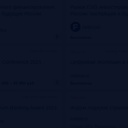
еного финансирования:
Рынок ESG инвестиров
е будущее России
России: настоящее и б
frankrg.com
ti.ru
Бесплатно
Офлайн+онлайн
Москва, Рэди
Прошло
k Conference 2021
Цифровая эволюция в 
u
vbaforum.ru
 000 – 45 900
руб.
Бесплатно
Офлайн+трансляция
Прошло
ium Banking Award 2021
Форум лидеров страхов
insfuture.ru
com
Скидка 10%. Промокоду
:
Fra