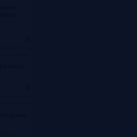
ания в
удущее
ссон Славянская
финансах
Москва, ЦМТ
ого рынка
nkRG10