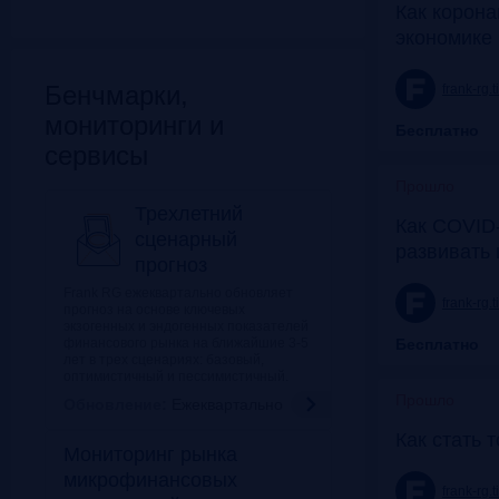
Как корона
экономике 
Бенчмарки,
frank-rg.
мониторинги и
Бесплатно
сервисы
Прошло
Трехлетний
Как COVID-
сценарный
развивать
прогноз
Frank RG ежеквартально обновляет
frank-rg.
прогноз на основе ключевых
экзогенных и эндогенных показателей
финансового рынка на ближайшие 3-5
Бесплатно
лет в трех сценариях: базовый,
оптимистичный и пессимистичный.
Прошло
Обновление:
Ежеквартально
Как стать 
Мониторинг рынка
микрофинансовых
frank-rg.