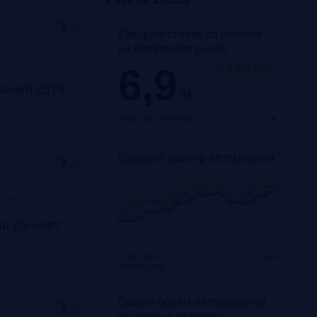
Средняя ставка по ипотеке
на первичном рынке
Москва
6,9
+0,85 п.п.
год к году
Award 2019
%
Frank Data.
Ипотека
Средний размер автокредита
Станция Балчуг»
ля банков?
Frank Data.
Автокредиты
Общий объем автокредитов,
выданных за месяц