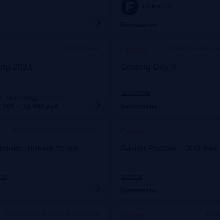
frankrg.com
Бесплатно
ЦМТ, Москва
Москва, Конгресс-ц
Прошло
ing 2021
Scoring Day X
scorconf.ru
о промокоду
:
FRG20
 000 – 15 000
руб.
Бесплатно
Москва, Технопарк «Сколково»
Прошло
изнес: новые точки
Банки России – XXI век
.ru
asros.ru
Бесплатно
InterContinental Moscow Tverskaya
Моск
Прошло