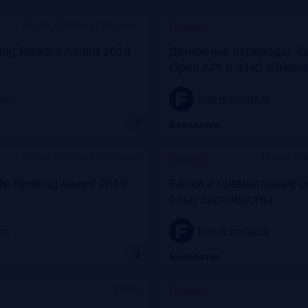
Москва, Особняк на Волхонке
Прошло
ing Reward Award 2019
Денежные переводы. К
Open API и ФНС изменя
com
frank-rg.timepad.ru
Бесплатно
Москва, Особняк на Волхонке
Москва, SO
Прошло
ate Banking Award 2019
Банки и премиальные с
опыт партнерства
com
frank-rg.timepad.ru
Бесплатно
Онлайн
Прошло