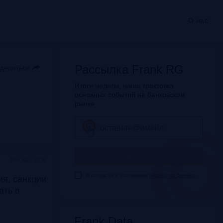
О нас
Рассылка Frank RG
делиться
Итоги недели, наша трактовка
основных событий на банковском
рынке
ПОДПИСАТЬСЯ
Москва, SOK
Я согласен с условиями
обработки данных
я, санкции
дать в
Frank Data