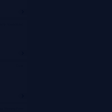
ентр технополис
Сочи
ва, Meeting Point