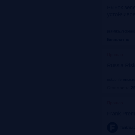
Рынок зел
устойчиво
praktika.vedomos
Бесплатно
Прошло
Russia Ris
riskconference.r
Стоимость:
29
Прошло
Frank Prem
frankrg.