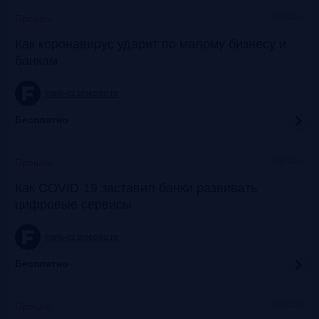
Онлайн
Прошло
Как коронавирус ударит по малому бизнесу и
банкам
frank-rg.timepad.ru
Бесплатно
Онлайн
Прошло
Как COVID-19 заставил банки развивать
цифровые сервисы
frank-rg.timepad.ru
Бесплатно
Онлайн
Прошло