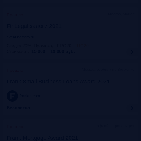
Москва, Mariott
Прошло
FinLegal залоги 2021
event.bosfera.ru
Скидка 20%. Промокод: FRG20
:
FRG20
Стоимость:
15 000 – 19 000
руб.
Москва, особняк на Волхонке
Прошло
Frank Small Business Loans Award 2021
frankrg.com
Бесплатно
офлайн+трансляция
Прошло
Frank Mortgage Award 2021