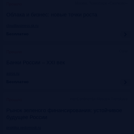
Москва, Технопарк «Сколково»
Прошло
Облака и бизнес: новые точки роста
cloudbusiness.sk.ru
Бесплатно
Сочи
Прошло
Банки России – XXI век
asros.ru
Бесплатно
InterContinental Moscow Tverskaya
Прошло
Рынок зеленого финансирования: устойчивое
будущее России
praktika.vedomosti.ru