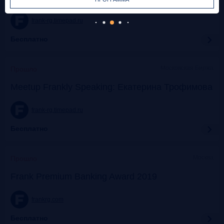
frank-rg.timepad.ru
Бесплатно
Московская Биржа
Прошло
Meetup Frankly Speaking: Екатерина Трофимова
frank-rg.timepad.ru
Бесплатно
Москва
Прошло
Frank Premium Banking Award 2019
frankrg.com
Бесплатно