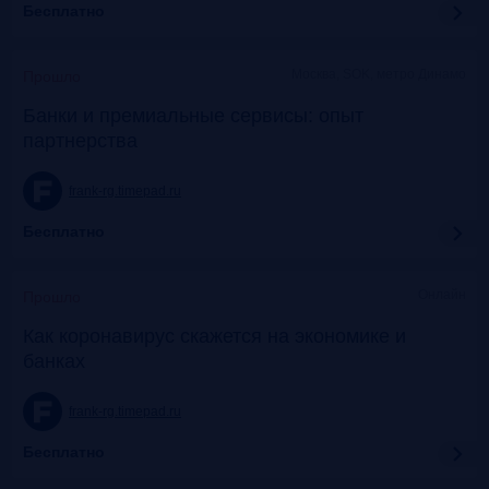
Бесплатно
Москва, SOK, метро Динамо
Прошло
Банки и премиальные сервисы: опыт
партнерства
frank-rg.timepad.ru
Бесплатно
Онлайн
Прошло
Как коронавирус скажется на экономике и
банках
frank-rg.timepad.ru
Бесплатно