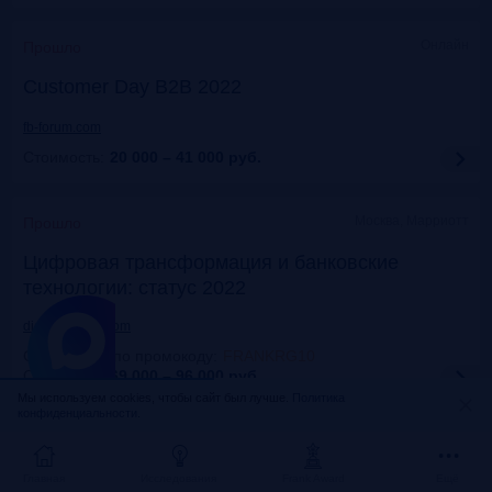
Онлайн
Прошло
Customer Day B2B 2022
fb-forum.com
Стоимость:
20 000 – 41 000
руб.
Москва, Марриотт
Прошло
Цифровая трансформация и банковские
технологии: статус 2022
dialogmanag.com
Скидка 10% по промокоду
:
FRANKRG10
Стоимость:
69 000 – 96 000
руб.
Мы используем cookies, чтобы сайт был лучше.
Политика
конфиденциальности.
Москва, ЦДП
Прошло
FinNext 2022
Главная
Исследования
Frank Award
Ещё