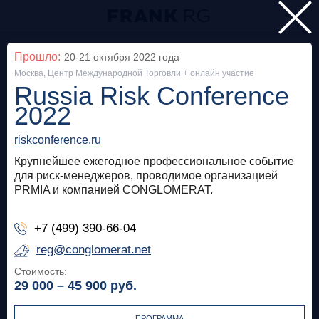
Главная
Прошло:
20-21 октября 2022
года
Москва, Центр Международной Торговли + онлайн участие
Мероприятия
Russia Risk Conference
Все
2022
riskconference.ru
Особняк на Волхонке
Прошло
Крупнейшее ежегодное профессиональное событие
Frank Private Banking Award 2018
для риск-менеджеров, проводимое организацией
PRMIA и компанией CONGLOMERAT.
frankrg.com
+7 (499) 390-66-04
Бесплатно
reg@conglomerat.net
Стоимость:
Москва, SOK
Прошло
29 000 – 45 900
руб.
Meetup «Дедолларизация, санкции и capital
control: чего ждать в России?»
ПРОГРАММА