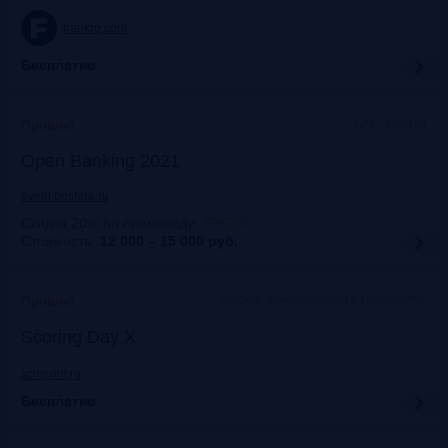
frankrg.com
Бесплатно
ЦМТ, Москва
Прошло
Open Banking 2021
event.bosfera.ru
Скидка 20% по промокоду
:
FRG20
Стоимость:
12 000 – 15 000
руб.
Москва, Конгресс-центр технополис
Прошло
Scoring Day X
scorconf.ru
Бесплатно