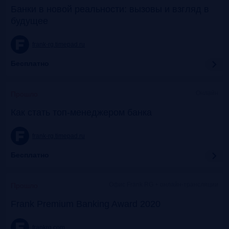
Банки в новой реальности: вызовы и взгляд в
будущее
frank-rg.timepad.ru
Бесплатно
Онлайн
Прошло
Как стать топ-менеджером банка
frank-rg.timepad.ru
Бесплатно
Офис Frank RG + онлайн-трансляции
Прошло
Frank Premium Banking Award 2020
frankrg.com