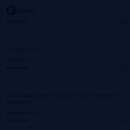
frankrg.com
Бесплатно
Holiday Inn Moscow Lesnaya
Прошло
FinSME-2021
event.bosfera.ru
Бесплатно
Lotte Hotel Moscow
Прошло
ESG-инвестиции в России: на пути к зеленой
экономике
events.vedomosti.ru
Бесплатно