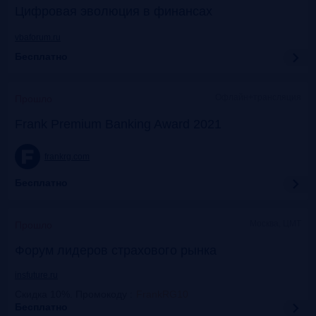
Цифровая эволюция в финансах
vbaforum.ru
Бесплатно
Офлайн+трансляция
Прошло
Frank Premium Banking Award 2021
frankrg.com
Бесплатно
Москва, ЦМТ
Прошло
Форум лидеров страхового рынка
insfuture.ru
Скидка 10%. Промокоду
:
FrankRG10
Бесплатно