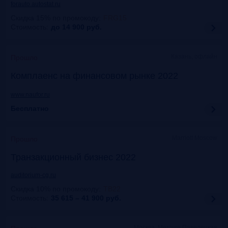
forauto.autostat.ru
Скидка 15% по промокоду
:
FRG15
Стоимость:
до 14 900
руб.
Казань, офлайн
Прошло
Комплаенс на финансовом рынке 2022
www.naufor.ru
Бесплатно
Marriott Moscow
Прошло
Транзакционный бизнес 2022
auditorium-cg.ru
Скидка 10% по промокоду
:
ТВ22
Стоимость:
35 615 – 41 900
руб.
Москва, Mercure Павелецкая