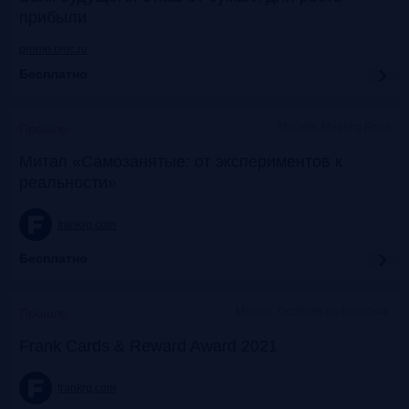
прибыли
promo.croc.ru
Бесплатно
Москва, Meeting Point
Прошло
Митап «Самозанятые: от экспериментов к
реальности»
frankrg.com
Бесплатно
Москва, Особняк на Волхонке
Прошло
Frank Cards & Reward Award 2021
frankrg.com