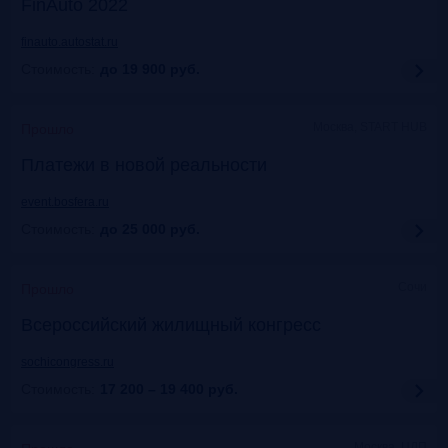
FinAuto 2022
finauto.autostat.ru
Стоимость:
до 19 900
руб.
Москва, START HUB
Прошло
Платежи в новой реальности
event.bosfera.ru
Стоимость:
до 25 000
руб.
Сочи
Прошло
Всероссийский жилищный конгресс
sochicongress.ru
Стоимость:
17 200 – 19 400
руб.
Москва, ЦДП