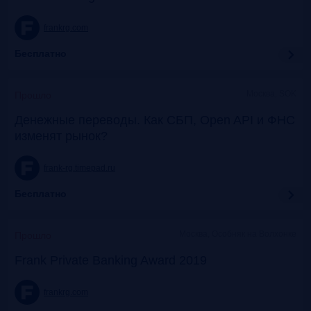
frankrg.com
Бесплатно
Москва, SOK
Прошло
Денежные переводы. Как СБП, Open API и ФНС
изменят рынок?
frank-rg.timepad.ru
Бесплатно
Москва, Особняк на Волхонке
Прошло
Frank Private Banking Award 2019
frankrg.com