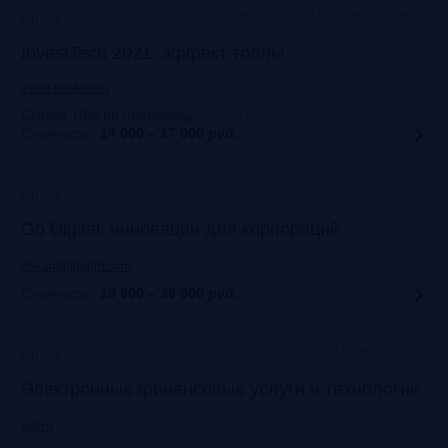
Москва, Courtyard Moscow City Center
Прошло
InvestTech 2021: эффект толпы
event.bosfera.ru
Скидка 10% по промокоду:
:
FRG15
Стоимость:
14 000 – 17 000
руб.
Онлайн
Прошло
Gо Digital: инновации для корпораций
link.smartgopro.com
Стоимость:
19 900 – 39 900
руб.
Москва, офлайн
Прошло
Электронные финансовые услуги и технологии
arb.ru