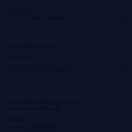
techweek.moscow
Стоимость:
30 000 – 70 000
руб.
Москва, Marriott Novy Arbat
Прошло
CX banking forum 2022
auditorium-cg.ru
Скидка 10% по промокоду
:
Aud22
Стоимость:
34 230 – 48 900
руб.
Санкт-Петербург, Конгрессно-выставочный центр
Прошло
«Экспофорум»
Петербургский международный
экономический форум
forumspb.com
Стоимость:
до 960 000
руб.