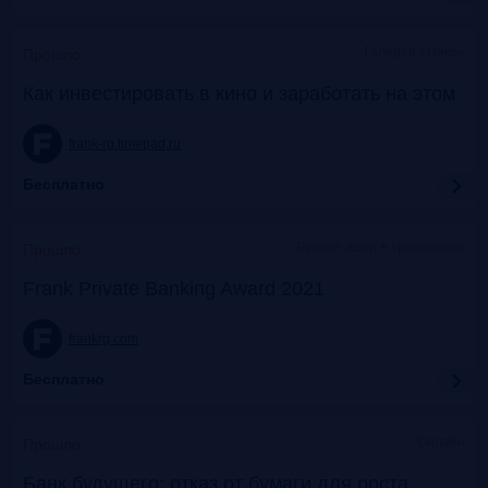
Галерея «Нико»
Прошло
Как инвестировать в кино и заработать на этом
frank-rg.timepad.ru
Бесплатно
Яровит Холл + трансляция
Прошло
Frank Private Banking Award 2021
frankrg.com
Бесплатно
Онлайн
Прошло
Банк будущего: отказ от бумаги для роста