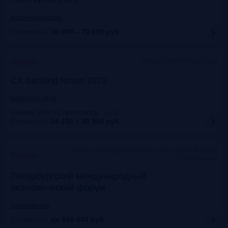
techweek.moscow
Стоимость:
30 000 – 70 000
руб.
Москва, Marriott Novy Arbat
Прошло
CX banking forum 2022
auditorium-cg.ru
Скидка 10% по промокоду
:
Aud22
Стоимость:
34 230 – 48 900
руб.
Санкт-Петербург, Конгрессно-выставочный центр
Прошло
«Экспофорум»
Петербургский международный
экономический форум
forumspb.com
Стоимость:
до 960 000
руб.