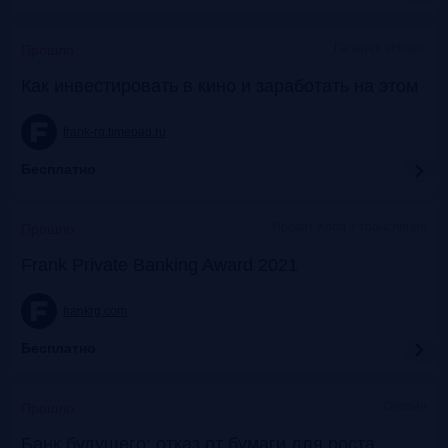
Галерея «Нико»
Прошло
Как инвестировать в кино и заработать на этом
frank-rg.timepad.ru
Бесплатно
Яровит Холл + трансляция
Прошло
Frank Private Banking Award 2021
frankrg.com
Бесплатно
Онлайн
Прошло
Банк будущего: отказ от бумаги для роста