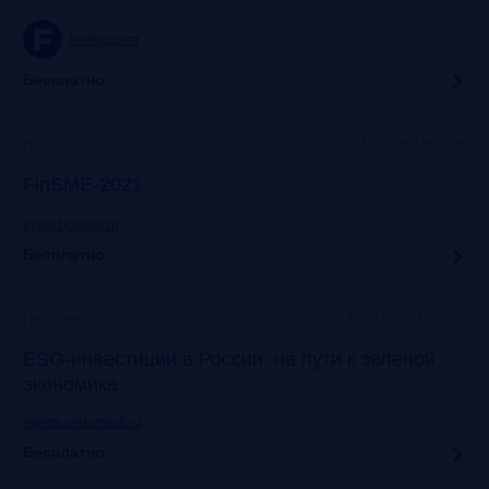
frankrg.com
Бесплатно
Holiday Inn Moscow Lesnaya
Прошло
FinSME-2021
event.bosfera.ru
Бесплатно
Lotte Hotel Moscow
Прошло
ESG-инвестиции в России: на пути к зеленой
экономике
events.vedomosti.ru
Бесплатно