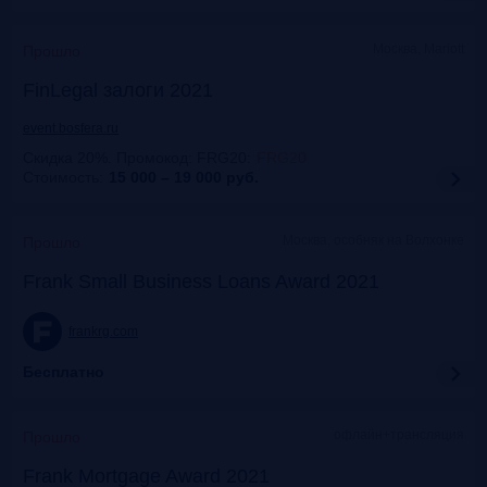
Москва, Mariott
Прошло
FinLegal залоги 2021
event.bosfera.ru
Скидка 20%. Промокод: FRG20
:
FRG20
Стоимость:
15 000 – 19 000
руб.
Москва, особняк на Волхонке
Прошло
Frank Small Business Loans Award 2021
frankrg.com
Бесплатно
офлайн+трансляция
Прошло
Frank Mortgage Award 2021