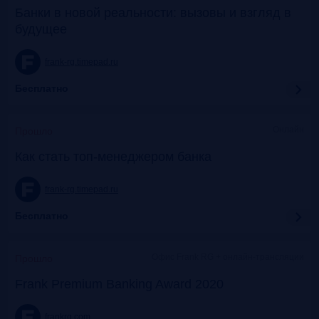
Банки в новой реальности: вызовы и взгляд в
будущее
frank-rg.timepad.ru
Бесплатно
Онлайн
Прошло
Как стать топ-менеджером банка
frank-rg.timepad.ru
Бесплатно
Офис Frank RG + онлайн-трансляции
Прошло
Frank Premium Banking Award 2020
frankrg.com