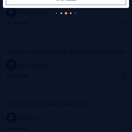
frank-rg.timepad.ru
Бесплатно
Московская Биржа
Прошло
Meetup Frankly Speaking: Екатерина Трофимова
frank-rg.timepad.ru
Бесплатно
Москва
Прошло
Frank Premium Banking Award 2019
frankrg.com
Бесплатно