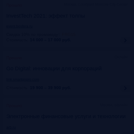
Москва, Courtyard Moscow City Center
Прошло
InvestTech 2021: эффект толпы
event.bosfera.ru
Скидка 10% по промокоду:
:
FRG15
Стоимость:
14 000 – 17 000
руб.
Онлайн
Прошло
Gо Digital: инновации для корпораций
link.smartgopro.com
Стоимость:
19 900 – 39 900
руб.
Москва, офлайн
Прошло
Электронные финансовые услуги и технологии
arb.ru