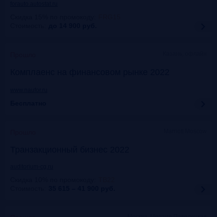
forauto.autostat.ru
Скидка 15% по промокоду
:
FRG15
Стоимость:
до 14 900
руб.
Казань, офлайн
Прошло
Комплаенс на финансовом рынке 2022
www.naufor.ru
Бесплатно
Marriott Moscow
Прошло
Транзакционный бизнес 2022
auditorium-cg.ru
Скидка 10% по промокоду
:
ТВ22
Стоимость:
35 615 – 41 900
руб.
Москва, Mercure Павелецкая