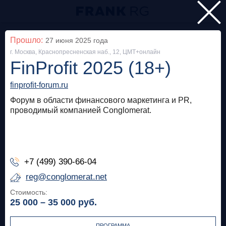
Главная
Прошло:
27 июня 2025
года
г. Москва, Краснопресненская наб., 12, ЦМТ+онлайн
Мероприятия
FinProfit 2025 (18+)
Все
finprofit-forum.ru
Форум в области финансового маркетинга и PR,
Особняк на Волхонке
Прошло
проводимый компанией Conglomerat.
Frank Private Banking Award 2018
frankrg.com
+7 (499) 390-66-04
Бесплатно
reg@conglomerat.net
Стоимость:
Москва, SOK
Прошло
25 000 – 35 000
руб.
Meetup «Дедолларизация, санкции и capital
control: чего ждать в России?»
ПРОГРАММА