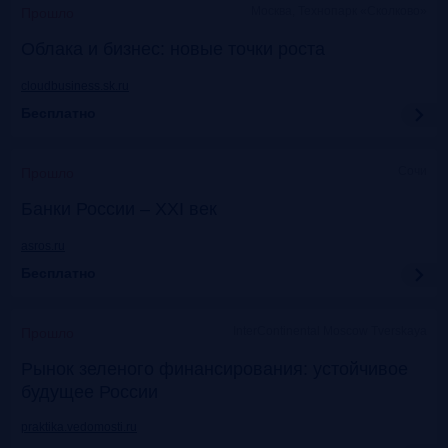
Москва, Технопарк «Сколково»
Прошло
Облака и бизнес: новые точки роста
cloudbusiness.sk.ru
Бесплатно
Сочи
Прошло
Банки России – XXI век
asros.ru
Бесплатно
InterContinental Moscow Tverskaya
Прошло
Рынок зеленого финансирования: устойчивое
будущее России
praktika.vedomosti.ru