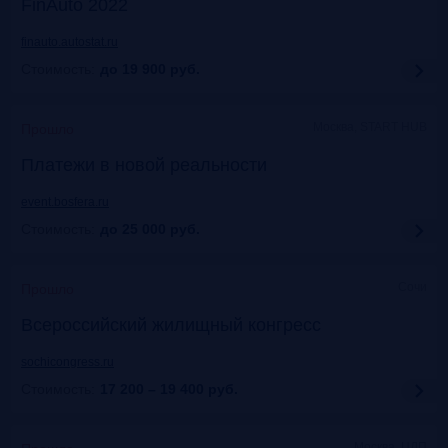
FinAuto 2022
finauto.autostat.ru
Стоимость:
до 19 900
руб.
Москва, START HUB
Прошло
Платежи в новой реальности
event.bosfera.ru
Стоимость:
до 25 000
руб.
Сочи
Прошло
Всероссийский жилищный конгресс
sochicongress.ru
Стоимость:
17 200 – 19 400
руб.
Москва, ЦДП