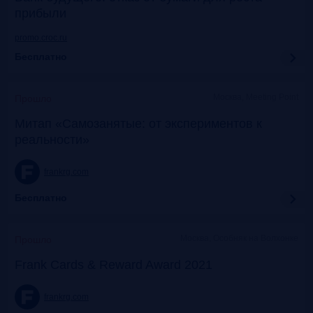
прибыли
promo.croc.ru
Бесплатно
Москва, Meeting Point
Прошло
Митап «Самозанятые: от экспериментов к
реальности»
frankrg.com
Бесплатно
Москва, Особняк на Волхонке
Прошло
Frank Cards & Reward Award 2021
frankrg.com