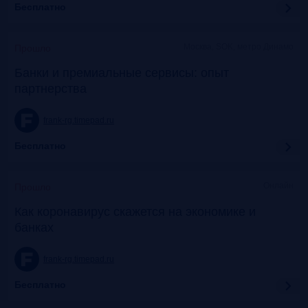
Бесплатно
Москва, SOK, метро Динамо
Прошло
Банки и премиальные сервисы: опыт
партнерства
frank-rg.timepad.ru
Бесплатно
Онлайн
Прошло
Как коронавирус скажется на экономике и
банках
frank-rg.timepad.ru
Бесплатно