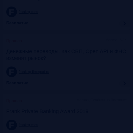
frankrg.com
Бесплатно
Москва, SOK
Прошло
Денежные переводы. Как СБП, Open API и ФНС
изменят рынок?
frank-rg.timepad.ru
Бесплатно
Москва, Особняк на Волхонке
Прошло
Frank Private Banking Award 2019
frankrg.com