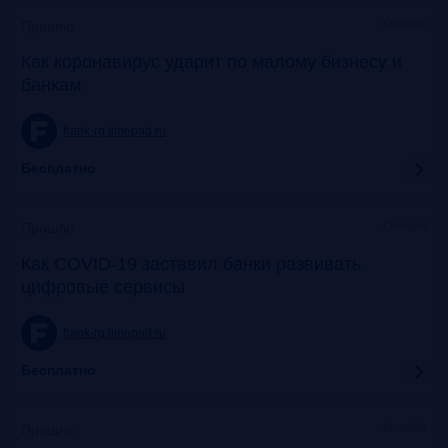
Онлайн
Прошло
Как коронавирус ударит по малому бизнесу и
банкам
frank-rg.timepad.ru
Бесплатно
Онлайн
Прошло
Как COVID-19 заставил банки развивать
цифровые сервисы
frank-rg.timepad.ru
Бесплатно
Онлайн
Прошло