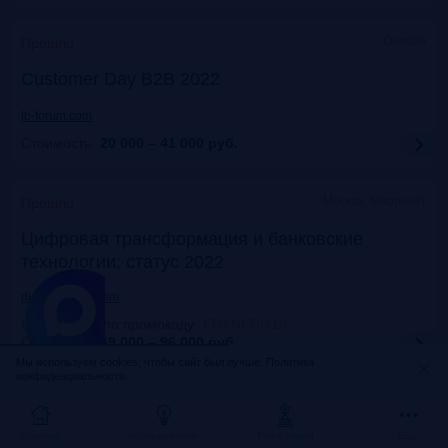
Онлайн
Прошло
Customer Day B2B 2022
fb-forum.com
Стоимость:
20 000 – 41 000
руб.
Москва, Марриотт
Прошло
Цифровая трансформация и банковские
технологии: статус 2022
dialogmanag.com
Скидка 10% по промокоду
:
FRANKRG10
Стоимость:
69 000 – 96 000
руб.
Мы используем cookies, чтобы сайт был лучше.
Политика
конфиденциальности.
Москва, ЦДП
Прошло
FinNext 2022
Главная
Исследования
Frank Award
Ещё