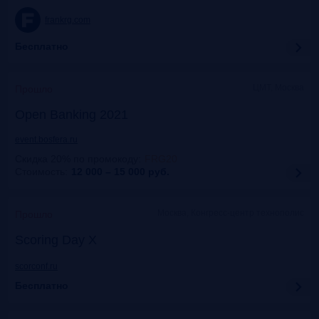
frankrg.com
Бесплатно
ЦМТ, Москва
Прошло
Open Banking 2021
event.bosfera.ru
Скидка 20% по промокоду
:
FRG20
Стоимость:
12 000 – 15 000
руб.
Москва, Конгресс-центр технополис
Прошло
Scoring Day X
scorconf.ru
Бесплатно