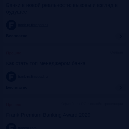
Банки в новой реальности: вызовы и взгляд в
будущее
frank-rg.timepad.ru
Бесплатно
Онлайн
Прошло
Как стать топ-менеджером банка
frank-rg.timepad.ru
Бесплатно
Офис Frank RG + онлайн-трансляции
Прошло
Frank Premium Banking Award 2020
frankrg.com