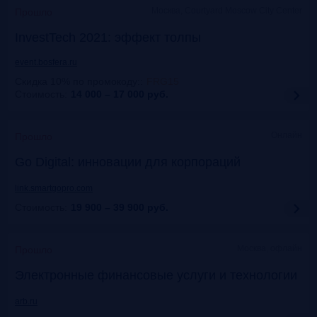
Москва, Courtyard Moscow City Center
Прошло
InvestTech 2021: эффект толпы
event.bosfera.ru
Скидка 10% по промокоду:
:
FRG15
Стоимость:
14 000 – 17 000
руб.
Онлайн
Прошло
Gо Digital: инновации для корпораций
link.smartgopro.com
Стоимость:
19 900 – 39 900
руб.
Москва, офлайн
Прошло
Электронные финансовые услуги и технологии
arb.ru