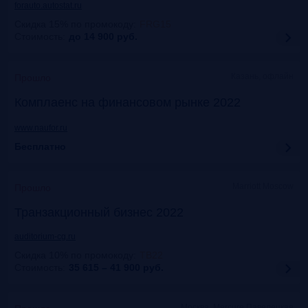
forauto.autostat.ru
Скидка 15% по промокоду
:
FRG15
Стоимость:
до 14 900
руб.
Казань, офлайн
Прошло
Комплаенс на финансовом рынке 2022
www.naufor.ru
Бесплатно
Marriott Moscow
Прошло
Транзакционный бизнес 2022
auditorium-cg.ru
Скидка 10% по промокоду
:
ТВ22
Стоимость:
35 615 – 41 900
руб.
Москва, Mercure Павелецкая