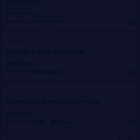
FinAuto 2022
finauto.autostat.ru
Стоимость:
до 19 900
руб.
Москва, START HUB
Прошло
Платежи в новой реальности
event.bosfera.ru
Стоимость:
до 25 000
руб.
Сочи
Прошло
Всероссийский жилищный конгресс
sochicongress.ru
Стоимость:
17 200 – 19 400
руб.
Москва, ЦДП