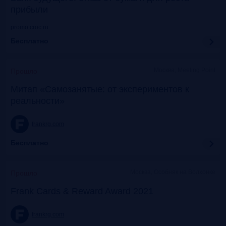
прибыли
promo.croc.ru
Бесплатно
Москва, Meeting Point
Прошло
Митап «Самозанятые: от экспериментов к
реальности»
frankrg.com
Бесплатно
Москва, Особняк на Волхонке
Прошло
Frank Cards & Reward Award 2021
frankrg.com