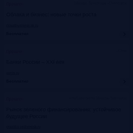
Москва, Технопарк «Сколково»
Прошло
Облака и бизнес: новые точки роста
cloudbusiness.sk.ru
Бесплатно
Сочи
Прошло
Банки России – XXI век
asros.ru
Бесплатно
InterContinental Moscow Tverskaya
Прошло
Рынок зеленого финансирования: устойчивое
будущее России
praktika.vedomosti.ru