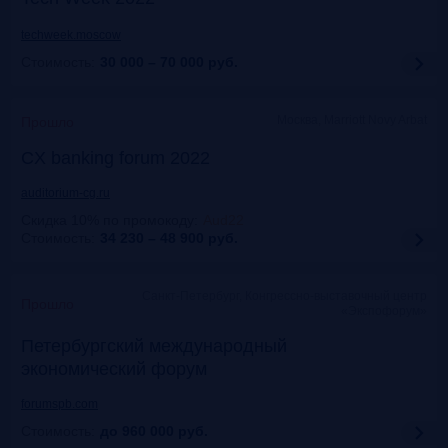
techweek.moscow
Стоимость:
30 000 – 70 000
руб.
Москва, Marriott Novy Arbat
Прошло
CX banking forum 2022
auditorium-cg.ru
Скидка 10% по промокоду
:
Aud22
Стоимость:
34 230 – 48 900
руб.
Санкт-Петербург, Конгрессно-выставочный центр
Прошло
«Экспофорум»
Петербургский международный
экономический форум
forumspb.com
Стоимость:
до 960 000
руб.