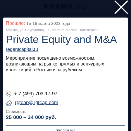
Главная
Прошло:
15-16 марта 2022
года
Москва, ул. Бахрушина, 11, Mercure Москва Павелецкая
Мероприятия
Private Equity and M&A
Все
regentcapital.ru
Мероприятие посвящено возможностям,
Особняк на Волхонке
Прошло
возникающим на рынке прямых и венчурных
инвестиций в России и за рубежом.
Frank Private Banking Award 2018
frankrg.com
+ 7 (499) 703-17-97
Бесплатно
rgtcap@rgtcap.com
Стоимость:
Москва, SOK
Прошло
25 000 – 34 000
руб.
Meetup «Дедолларизация, санкции и capital
control: чего ждать в России?»
ПРОГРАММА