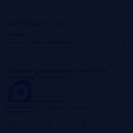
Онлайн
Прошло
Customer Day B2B 2022
fb-forum.com
Стоимость:
20 000 – 41 000
руб.
Москва, Марриотт
Прошло
Цифровая трансформация и банковские
технологии: статус 2022
dialogmanag.com
Скидка 10% по промокоду
:
FRANKRG10
Стоимость:
69 000 – 96 000
руб.
Мы используем cookies, чтобы сайт был лучше.
Политика
конфиденциальности.
Москва, ЦДП
Прошло
FinNext 2022
Главная
Исследования
Frank Award
Ещё