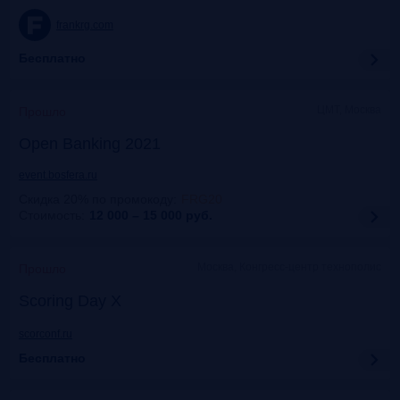
frankrg.com
Бесплатно
ЦМТ, Москва
Прошло
Open Banking 2021
event.bosfera.ru
Скидка 20% по промокоду
:
FRG20
Стоимость:
12 000 – 15 000
руб.
Москва, Конгресс-центр технополис
Прошло
Scoring Day X
scorconf.ru
Бесплатно