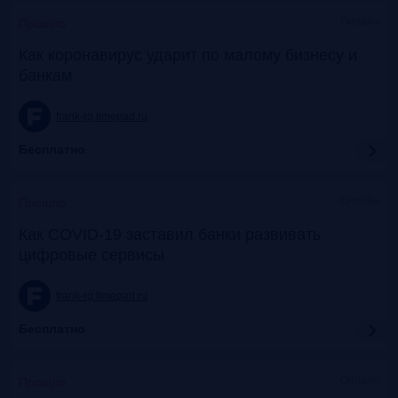
Онлайн
Прошло
Как коронавирус ударит по малому бизнесу и
банкам
frank-rg.timepad.ru
Бесплатно
Онлайн
Прошло
Как COVID-19 заставил банки развивать
цифровые сервисы
frank-rg.timepad.ru
Бесплатно
Онлайн
Прошло