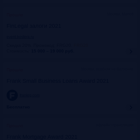
Москва, Mariott
Прошло
FinLegal залоги 2021
event.bosfera.ru
Скидка 20%. Промокод: FRG20
:
FRG20
Стоимость:
15 000 – 19 000
руб.
Москва, особняк на Волхонке
Прошло
Frank Small Business Loans Award 2021
frankrg.com
Бесплатно
офлайн+трансляция
Прошло
Frank Mortgage Award 2021