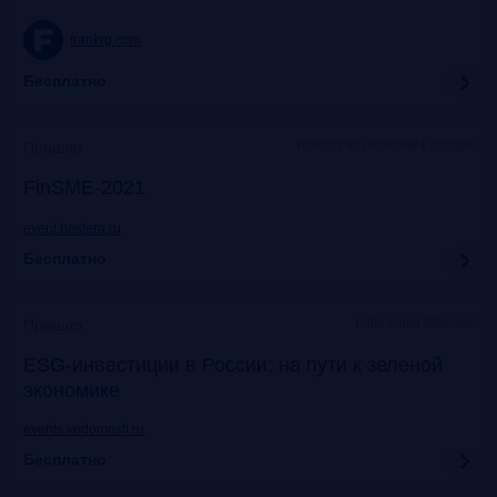
frankrg.com
Бесплатно
Holiday Inn Moscow Lesnaya
Прошло
FinSME-2021
event.bosfera.ru
Бесплатно
Lotte Hotel Moscow
Прошло
ESG-инвестиции в России: на пути к зеленой
экономике
events.vedomosti.ru
Бесплатно