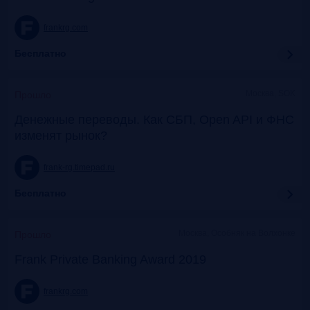
frankrg.com
Бесплатно
Москва, SOK
Прошло
Денежные переводы. Как СБП, Open API и ФНС
изменят рынок?
frank-rg.timepad.ru
Бесплатно
Москва, Особняк на Волхонке
Прошло
Frank Private Banking Award 2019
frankrg.com