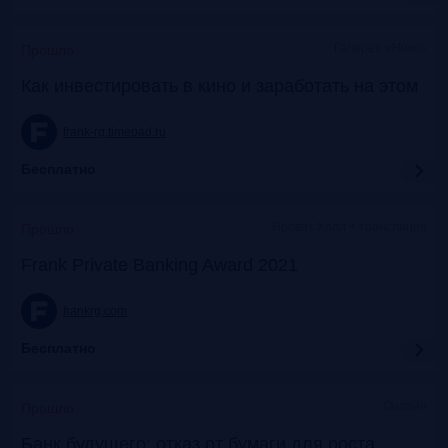
Галерея «Нико»
Прошло
Как инвестировать в кино и заработать на этом
frank-rg.timepad.ru
Бесплатно
Яровит Холл + трансляция
Прошло
Frank Private Banking Award 2021
frankrg.com
Бесплатно
Онлайн
Прошло
Банк будущего: отказ от бумаги для роста