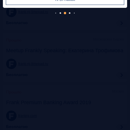
frank-rg.timepad.ru
Бесплатно
Московская Биржа
Прошло
Meetup Frankly Speaking: Екатерина Трофимова
frank-rg.timepad.ru
Бесплатно
Москва
Прошло
Frank Premium Banking Award 2019
frankrg.com
Бесплатно