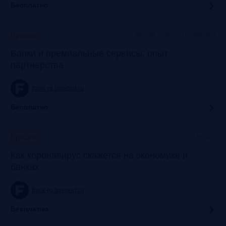
Бесплатно
Москва, SOK, метро Динамо
Прошло
Банки и премиальные сервисы: опыт
партнерства
frank-rg.timepad.ru
Бесплатно
Онлайн
Прошло
Как коронавирус скажется на экономике и
банках
frank-rg.timepad.ru
Бесплатно