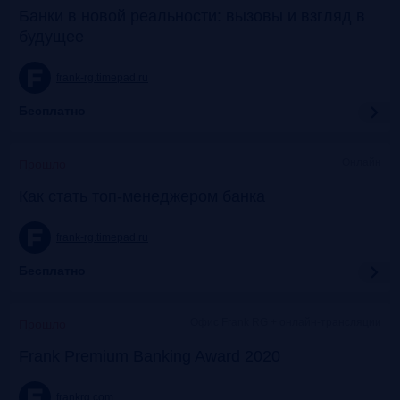
Банки в новой реальности: вызовы и взгляд в
будущее
frank-rg.timepad.ru
Бесплатно
Онлайн
Прошло
Как стать топ-менеджером банка
frank-rg.timepad.ru
Бесплатно
Офис Frank RG + онлайн-трансляции
Прошло
Frank Premium Banking Award 2020
frankrg.com