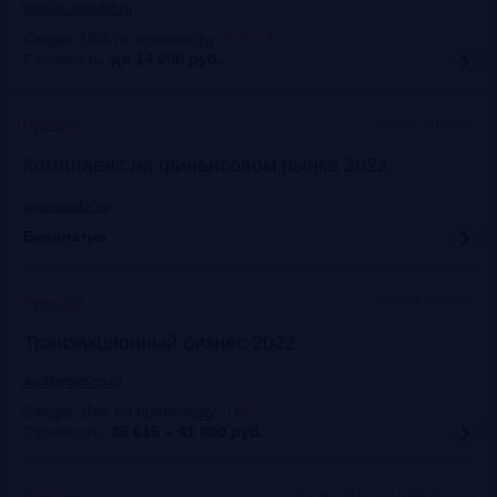
forauto.autostat.ru
Скидка 15% по промокоду
:
FRG15
Стоимость:
до 14 900
руб.
Казань, офлайн
Прошло
Комплаенс на финансовом рынке 2022
www.naufor.ru
Бесплатно
Marriott Moscow
Прошло
Транзакционный бизнес 2022
auditorium-cg.ru
Скидка 10% по промокоду
:
ТВ22
Стоимость:
35 615 – 41 900
руб.
Москва, Mercure Павелецкая