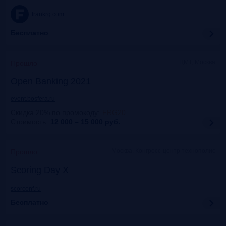
frankrg.com
Бесплатно
ЦМТ, Москва
Прошло
Open Banking 2021
event.bosfera.ru
Скидка 20% по промокоду
:
FRG20
Стоимость:
12 000 – 15 000
руб.
Москва, Конгресс-центр технополис
Прошло
Scoring Day X
scorconf.ru
Бесплатно