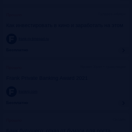
Галерея «Нико»
Прошло
Как инвестировать в кино и заработать на этом
frank-rg.timepad.ru
Бесплатно
Яровит Холл + трансляция
Прошло
Frank Private Banking Award 2021
frankrg.com
Бесплатно
Онлайн
Прошло
Банк будущего: отказ от бумаги для роста