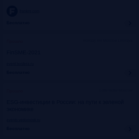
frankrg.com
Бесплатно
Holiday Inn Moscow Lesnaya
Прошло
FinSME-2021
event.bosfera.ru
Бесплатно
Lotte Hotel Moscow
Прошло
ESG-инвестиции в России: на пути к зеленой
экономике
events.vedomosti.ru
Бесплатно