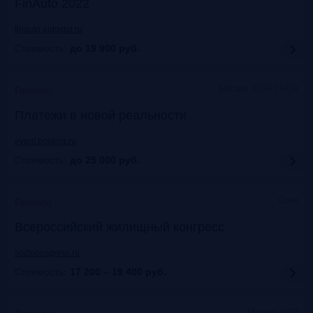
FinAuto 2022
finauto.autostat.ru
Стоимость:
до 19 900
руб.
Москва, START HUB
Прошло
Платежи в новой реальности
event.bosfera.ru
Стоимость:
до 25 000
руб.
Сочи
Прошло
Всероссийский жилищный конгресс
sochicongress.ru
Стоимость:
17 200 – 19 400
руб.
Москва, ЦДП