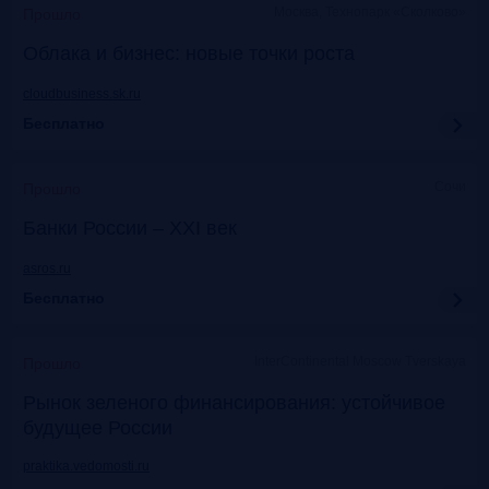
Москва, Технопарк «Сколково»
Прошло
Облака и бизнес: новые точки роста
cloudbusiness.sk.ru
Бесплатно
Сочи
Прошло
Банки России – XXI век
asros.ru
Бесплатно
InterContinental Moscow Tverskaya
Прошло
Рынок зеленого финансирования: устойчивое
будущее России
praktika.vedomosti.ru