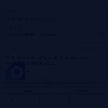
Онлайн
Прошло
Customer Day B2B 2022
fb-forum.com
Стоимость:
20 000 – 41 000
руб.
Москва, Марриотт
Прошло
Цифровая трансформация и банковские
технологии: статус 2022
dialogmanag.com
Скидка 10% по промокоду
:
FRANKRG10
Стоимость:
69 000 – 96 000
руб.
Используем куки для аналитики и рекламы. Нажимая «Принять», вы даете
согласие
на
их обработку и передачу.
Политика конфиденциальности.
Принять
Отказаться
Москва, ЦДП
Прошло
FinNext 2022
Главная
Исследования
Frank Award
Ещё