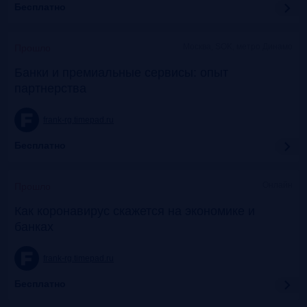
Бесплатно
Москва, SOK, метро Динамо
Прошло
Банки и премиальные сервисы: опыт
партнерства
frank-rg.timepad.ru
Бесплатно
Онлайн
Прошло
Как коронавирус скажется на экономике и
банках
frank-rg.timepad.ru
Бесплатно