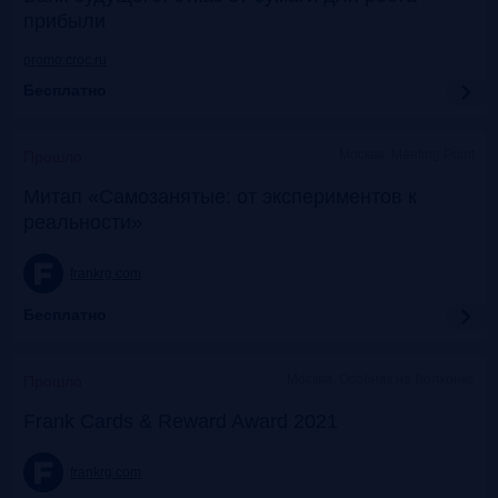
прибыли
promo.croc.ru
Бесплатно
Москва, Meeting Point
Прошло
Митап «Самозанятые: от экспериментов к
реальности»
frankrg.com
Бесплатно
Москва, Особняк на Волхонке
Прошло
Frank Cards & Reward Award 2021
frankrg.com