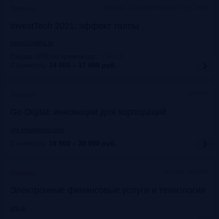
Москва, Courtyard Moscow City Center
Прошло
InvestTech 2021: эффект толпы
event.bosfera.ru
Скидка 10% по промокоду:
:
FRG15
Стоимость:
14 000 – 17 000
руб.
Онлайн
Прошло
Gо Digital: инновации для корпораций
link.smartgopro.com
Стоимость:
19 900 – 39 900
руб.
Москва, офлайн
Прошло
Электронные финансовые услуги и технологии
arb.ru