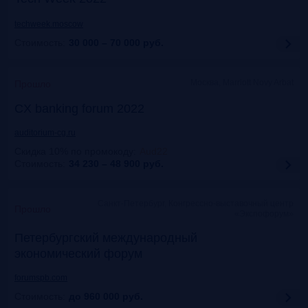
techweek.moscow
Стоимость:
30 000 – 70 000
руб.
Москва, Marriott Novy Arbat
Прошло
CX banking forum 2022
auditorium-cg.ru
Скидка 10% по промокоду
:
Aud22
Стоимость:
34 230 – 48 900
руб.
Санкт-Петербург, Конгрессно-выставочный центр
Прошло
«Экспофорум»
Петербургский международный
экономический форум
forumspb.com
Стоимость:
до 960 000
руб.