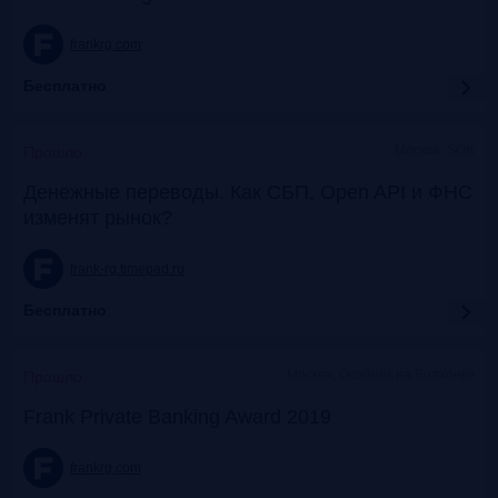
frankrg.com
Бесплатно
Москва, SOK
Прошло
Денежные переводы. Как СБП, Open API и ФНС
изменят рынок?
frank-rg.timepad.ru
Бесплатно
Москва, Особняк на Волхонке
Прошло
Frank Private Banking Award 2019
frankrg.com