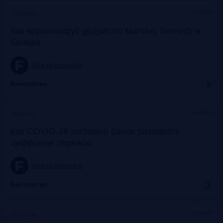
Онлайн
Прошло
Как коронавирус ударит по малому бизнесу и
банкам
frank-rg.timepad.ru
Бесплатно
Онлайн
Прошло
Как COVID-19 заставил банки развивать
цифровые сервисы
frank-rg.timepad.ru
Бесплатно
Онлайн
Прошло