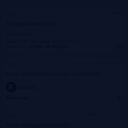
Москва, Mariott
Прошло
FinLegal залоги 2021
event.bosfera.ru
Скидка 20%. Промокод: FRG20
:
FRG20
Стоимость:
15 000 – 19 000
руб.
Москва, особняк на Волхонке
Прошло
Frank Small Business Loans Award 2021
frankrg.com
Бесплатно
офлайн+трансляция
Прошло
Frank Mortgage Award 2021