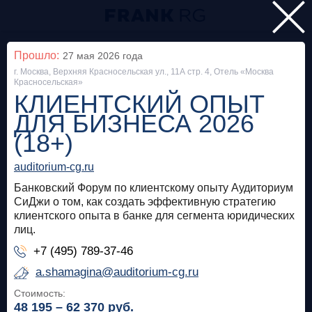
Главная
Прошло:
27 мая 2026
года
г. Москва, Верхняя Красносельская ул., 11А стр. 4, Отель «Москва
Мероприятия
Красносельская»
КЛИЕНТСКИЙ ОПЫТ
Все
ДЛЯ БИЗНЕСА 2026
(18+)
Особняк на Волхонке
Прошло
auditorium-cg.ru
Frank Private Banking Award 2018
Банковский Форум по клиентскому опыту Аудиториум
frankrg.com
СиДжи о том, как создать эффективную стратегию
клиентского опыта в банке для сегмента юридических
Бесплатно
лиц.
+7 (495) 789-37-46
Москва, SOK
Прошло
a.shamagina@auditorium-cg.ru
Meetup «Дедолларизация, санкции и capital
Стоимость:
48 195 – 62 370
руб.
control: чего ждать в России?»