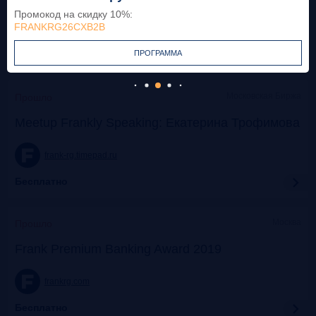
Промокод на скидку 10%
:
FRANKRG26CXB2B
frank-rg.timepad.ru
ПРОГРАММА
Бесплатно
Московская Биржа
Прошло
Meetup Frankly Speaking: Екатерина Трофимова
frank-rg.timepad.ru
Бесплатно
Москва
Прошло
Frank Premium Banking Award 2019
frankrg.com
Бесплатно