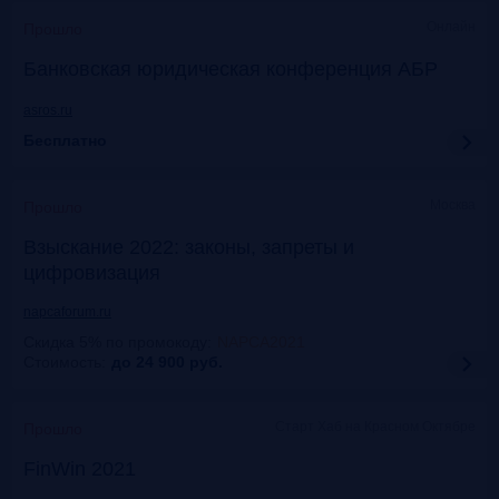
Онлайн
Прошло
Банковская юридическая конференция АБР
asros.ru
Бесплатно
Москва
Прошло
Взыскание 2022: законы, запреты и
цифровизация
napcaforum.ru
Скидка 5% по промокоду
:
NAPCA2021
Стоимость:
до 24 900
руб.
Старт Хаб на Красном Октябре
Прошло
FinWin 2021