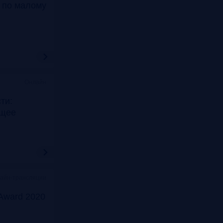
т по малому
Онлайн
ти:
ущее
лайн-трансляции
Award 2020