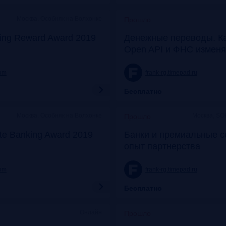
Москва, Особняк на Волхонке
Прошло
ing Reward Award 2019
Денежные переводы. К
Open API и ФНС изменя
com
frank-rg.timepad.ru
Бесплатно
Москва, Особняк на Волхонке
Москва, SO
Прошло
ate Banking Award 2019
Банки и премиальные с
опыт партнерства
com
frank-rg.timepad.ru
Бесплатно
Онлайн
Прошло