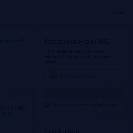
О нас
Рассылка Frank RG
делиться
Итоги недели, наша трактовка
основных событий на банковском
рынке
ПОДПИСАТЬСЯ
Москва, SOK
Я согласен с условиями
обработки данных
я, санкции
дать в
Frank Data