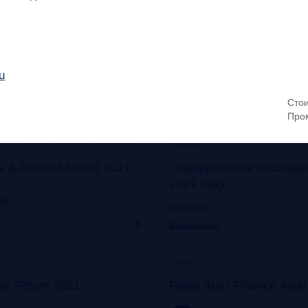
Онлайн
Моск
Прошло
его: отказ от бумаги
Митап «Самозанятые: о
 прибыли
экспериментов к реаль
u
frankrg.com
Стои
Бесплатно
Пром
Москва, Особняк на Волхонке
Прошло
s & Reward Award 2021
Планирование наследо
2021 году
com
bclplaw.ru
Бесплатно
Москва, ЦМТ
Офла
Прошло
se Forum 2021
Frank Auto Finance Awa