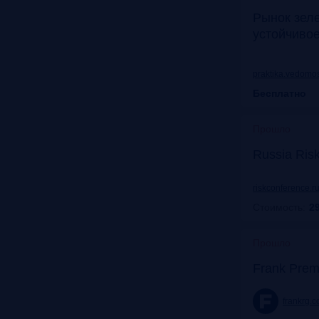
Рынок зел
устойчиво
praktika.vedomos
Бесплатно
Прошло
Russia Ris
riskconference.r
Стоимость:
29
Прошло
Frank Prem
frankrg.