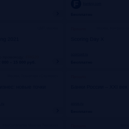
frankrg.com
Бесплатно
ЦМТ, Москва
Москва, Конгресс-ц
Прошло
ing 2021
Scoring Day X
scorconf.ru
о промокоду
:
FRG20
 000 – 15 000
руб.
Бесплатно
Москва, Технопарк «Сколково»
Прошло
изнес: новые точки
Банки России – XXI век
.ru
asros.ru
Бесплатно
InterContinental Moscow Tverskaya
Моск
Прошло