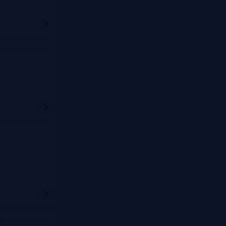
ентр технополис
Сочи
ва, Meeting Point