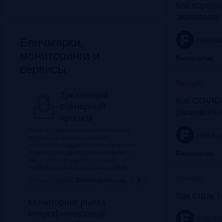
Как корона
экономике 
Бенчмарки,
frank-rg.
мониторинги и
Бесплатно
сервисы
Прошло
Трехлетний
Как COVID-
сценарный
развивать
прогноз
Frank RG ежеквартально обновляет
frank-rg.
прогноз на основе ключевых
экзогенных и эндогенных показателей
финансового рынка на ближайшие 3-5
Бесплатно
лет в трех сценариях: базовый,
оптимистичный и пессимистичный.
Прошло
Обновление:
Ежеквартально
Как стать 
Мониторинг рынка
микрофинансовых
frank-rg.