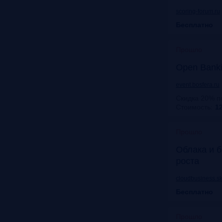
scoring-forum.ru
Бесплатно
Прошло
Open Bank
event.bosfera.ru
Скидка 20% п
Стоимость:
12
Прошло
Облака и б
роста
cloudbusiness.sk
Бесплатно
Прошло