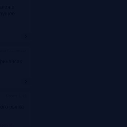
ания в
удущее
ссон Славянская
финансах
Москва, ЦМТ
ого рынка
nkRG10