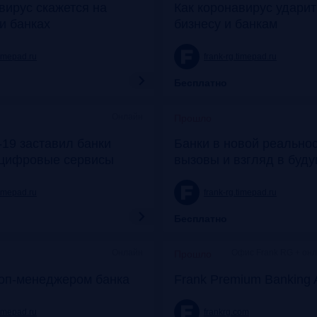
вирус скажется на
Как коронавирус удари
и банках
бизнесу и банкам
timepad.ru
frank-rg.timepad.ru
Бесплатно
Онлайн
Прошло
19 заставил банки
Банки в новой реальнос
 цифровые сервисы
вызовы и взгляд в буд
timepad.ru
frank-rg.timepad.ru
Бесплатно
Онлайн
Офис Frank RG + он
Прошло
топ-менеджером банка
Frank Premium Banking 
timepad.ru
frankrg.com