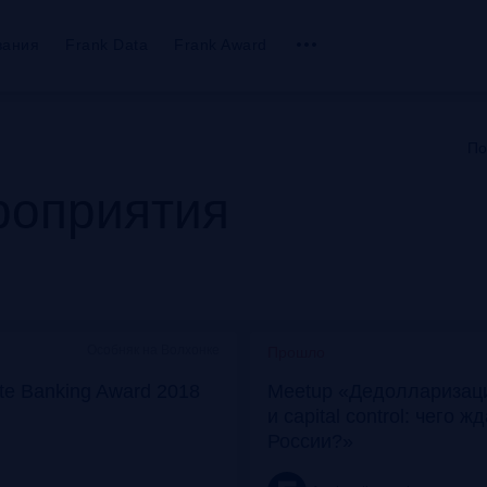
вания
Frank Data
Frank Award
По
оприятия
Особняк на Волхонке
Прошло
ate Banking Award 2018
Meetup «Дедолларизаци
и capital control: чего ж
России?»