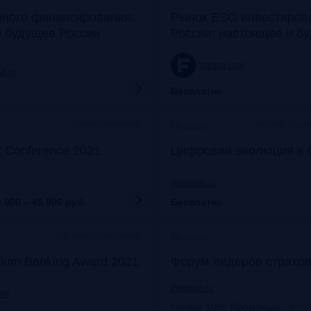
еного финансирования:
Рынок ESG инвестиров
е будущее России
России: настоящее и б
frankrg.com
ti.ru
Бесплатно
Офлайн+онлайн
Москва, Рэди
Прошло
k Conference 2021
Цифровая эволюция в 
u
vbaforum.ru
 000 – 45 900
руб.
Бесплатно
Офлайн+трансляция
Прошло
ium Banking Award 2021
Форум лидеров страхов
insfuture.ru
com
Скидка 10%. Промокоду
:
Fra