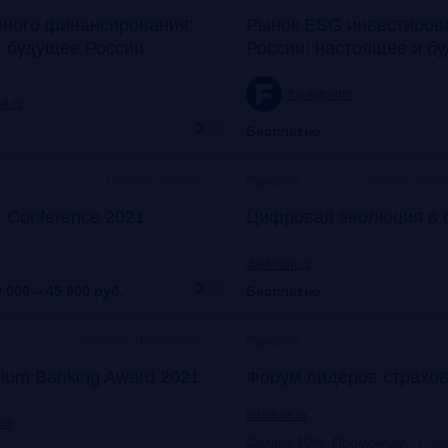
еного финансирования:
Рынок ESG инвестиров
е будущее России
России: настоящее и б
frankrg.com
ti.ru
Бесплатно
Офлайн+онлайн
Москва, Рэди
Прошло
k Conference 2021
Цифровая эволюция в 
u
vbaforum.ru
 000 – 45 900
руб.
Бесплатно
Офлайн+трансляция
Прошло
ium Banking Award 2021
Форум лидеров страхов
insfuture.ru
com
Скидка 10%. Промокоду
:
Fra