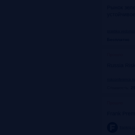
Рынок зел
устойчиво
praktika.vedomos
Бесплатно
Прошло
Russia Ris
riskconference.r
Стоимость:
29
Прошло
Frank Prem
frankrg.