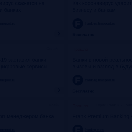
вирус скажется на
Как коронавирус удари
и банках
бизнесу и банкам
timepad.ru
frank-rg.timepad.ru
Бесплатно
Онлайн
Прошло
19 заставил банки
Банки в новой реальнос
 цифровые сервисы
вызовы и взгляд в буд
timepad.ru
frank-rg.timepad.ru
Бесплатно
Онлайн
Офис Frank RG + он
Прошло
топ-менеджером банка
Frank Premium Banking 
timepad.ru
frankrg.com