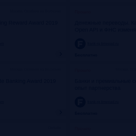
Москва, Особняк на Волхонке
Прошло
ing Reward Award 2019
Денежные переводы. К
Open API и ФНС изменя
com
frank-rg.timepad.ru
Бесплатно
Москва, Особняк на Волхонке
Москва, SO
Прошло
ate Banking Award 2019
Банки и премиальные с
опыт партнерства
com
frank-rg.timepad.ru
Бесплатно
Онлайн
Прошло