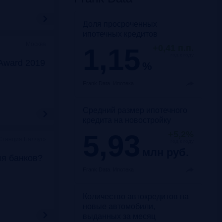
Доля просроченных
ипотечных кредитов
Москва
1,15
+0,41 п.п.
год к году
Award 2019
%
Frank Data.
Ипотека
Средний размер ипотечного
кредита на новостройку
5,93
+5,2%
Станция Балчуг»
год к году
млн руб.
ля банков?
Frank Data.
Ипотека
Количество автокредитов на
новые автомобили,
выданных за месяц