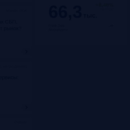
66,3
+8,46%
год к году
Москва, SOK
тыс.
ак СБП,
Frank Data.
т рынок?
Автокредиты
K, метро Динамо
ервисы:
Онлайн