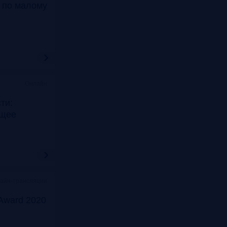
т по малому
Онлайн
ти:
ущее
лайн-трансляции
Award 2020