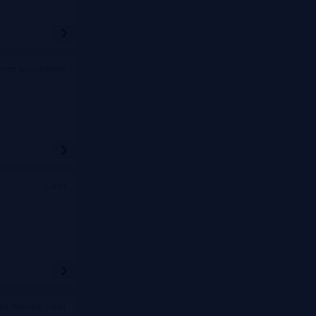
ентр технополис
Сочи
ва, Meeting Point