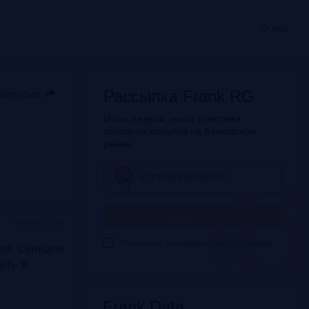
О нас
Рассылка Frank RG
делиться
Итоги недели, наша трактовка
основных событий на банковском
рынке
ПОДПИСАТЬСЯ
Москва, SOK
Я согласен с условиями
обработки данных
я, санкции
дать в
Frank Data