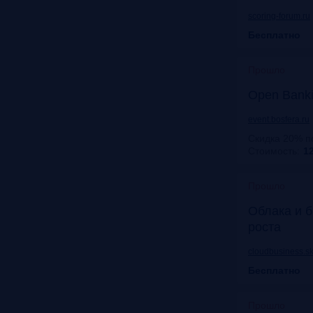
scoring-forum.ru
Бесплатно
Прошло
Open Bank
event.bosfera.ru
Скидка 20% п
Стоимость:
12
Прошло
Облака и б
роста
cloudbusiness.sk
Бесплатно
Прошло