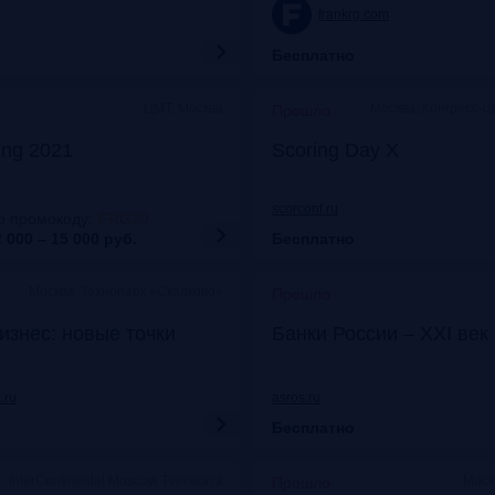
frankrg.com
Бесплатно
ЦМТ, Москва
Москва, Конгресс-ц
Прошло
ing 2021
Scoring Day X
scorconf.ru
о промокоду
:
FRG20
 000 – 15 000
руб.
Бесплатно
Москва, Технопарк «Сколково»
Прошло
изнес: новые точки
Банки России – XXI век
.ru
asros.ru
Бесплатно
InterContinental Moscow Tverskaya
Моск
Прошло