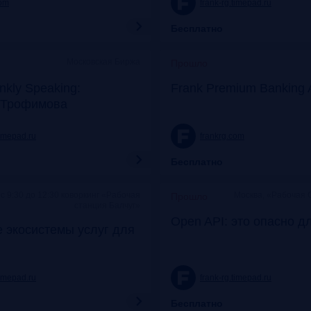
com
frank-rg.timepad.ru
Бесплатно
Московская Биржа
Прошло
nkly Speaking:
Frank Premium Banking 
 Трофимова
timepad.ru
frankrg.com
Бесплатно
c 9:30 до 12:30 коворкинг «Рабочая
Москва, «Рабочая 
Прошло
станция Балчуг»
Open API: это опасно д
 экосистемы услуг для
timepad.ru
frank-rg.timepad.ru
Бесплатно