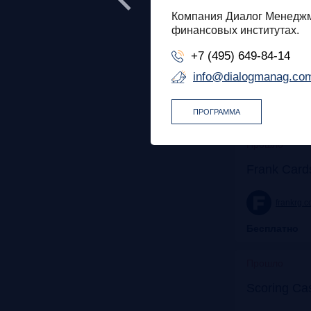
Прошло
 и бизнеса
Компания Диалог Менеджме
рами на
финансовых институтах.
Банк будущ
ектор Axenix Андрей
для роста
+7 (495) 649-84-14
info@dialogmanag.co
promo.croc.ru
Бесплатно
ПРОГРАММА
Бесплатно
Прошло
Frank Card
frankrg.
Бесплатно
Прошло
Scoring Ca