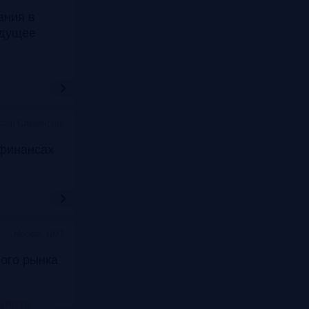
ания в
удущее
ссон Славянская
финансах
Москва, ЦМТ
ого рынка
nkRG10