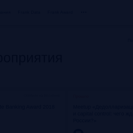
вания
Frank Data
Frank Award
По
оприятия
Особняк на Волхонке
Прошло
ate Banking Award 2018
Meetup «Дедолларизаци
и capital control: чего ж
России?»