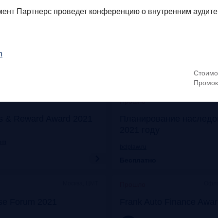
Онлайн
Моск
Прошло
нт Партнерс проведет конференцию о внутренним аудите,
его: отказ от бумаги
Митап «Самозанятые: о
 прибыли
экспериментов к реаль
m
frankrg.com
Стоимо
Бесплатно
Промок
Москва, Особняк на Волхонке
Прошло
s & Reward Award 2021
Планирование наследо
2021 году
com
bclplaw.ru
Бесплатно
Москва, ЦМТ
Офла
Прошло
se Forum 2021
Frank Auto Finance Awa