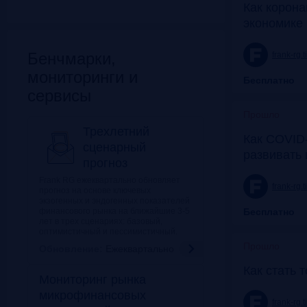
Как корона
экономике 
Бенчмарки,
frank-rg.
мониторинги и
Бесплатно
сервисы
Прошло
Трехлетний
Как COVID-
сценарный
развивать
прогноз
Frank RG ежеквартально обновляет
frank-rg.
прогноз на основе ключевых
экзогенных и эндогенных показателей
финансового рынка на ближайшие 3-5
Бесплатно
лет в трех сценариях: базовый,
оптимистичный и пессимистичный.
Прошло
Обновление:
Ежеквартально
Как стать 
Мониторинг рынка
микрофинансовых
frank-rg.