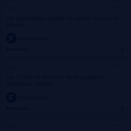
Онлайн
Прошло
Как коронавирус ударит по малому бизнесу и
банкам
frank-rg.timepad.ru
Бесплатно
Онлайн
Прошло
Как COVID-19 заставил банки развивать
цифровые сервисы
frank-rg.timepad.ru
Бесплатно
Онлайн
Прошло