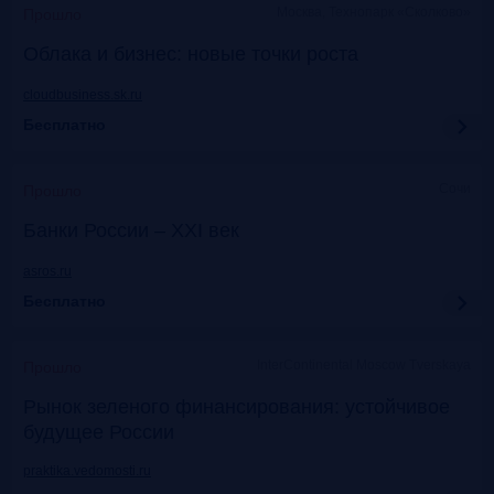
Москва, Технопарк «Сколково»
Прошло
Облака и бизнес: новые точки роста
cloudbusiness.sk.ru
Бесплатно
Сочи
Прошло
Банки России – XXI век
asros.ru
Бесплатно
InterContinental Moscow Tverskaya
Прошло
Рынок зеленого финансирования: устойчивое
будущее России
praktika.vedomosti.ru