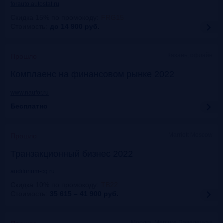
forauto.autostat.ru
Скидка 15% по промокоду
:
FRG15
Стоимость:
до 14 900
руб.
Казань, офлайн
Прошло
Комплаенс на финансовом рынке 2022
www.naufor.ru
Бесплатно
Marriott Moscow
Прошло
Транзакционный бизнес 2022
auditorium-cg.ru
Скидка 10% по промокоду
:
ТВ22
Стоимость:
35 615 – 41 900
руб.
Москва, Mercure Павелецкая