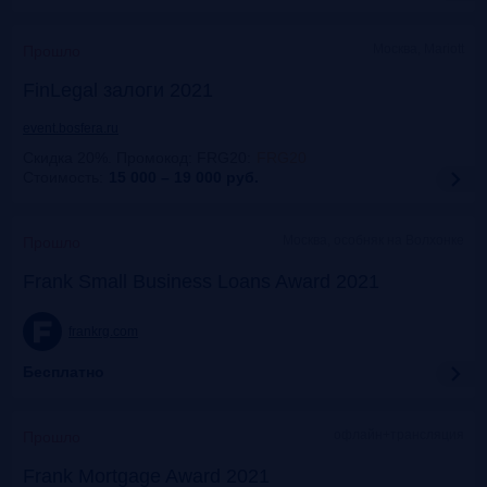
Москва, Mariott
Прошло
FinLegal залоги 2021
event.bosfera.ru
Скидка 20%. Промокод: FRG20
:
FRG20
Стоимость:
15 000 – 19 000
руб.
Москва, особняк на Волхонке
Прошло
Frank Small Business Loans Award 2021
frankrg.com
Бесплатно
офлайн+трансляция
Прошло
Frank Mortgage Award 2021