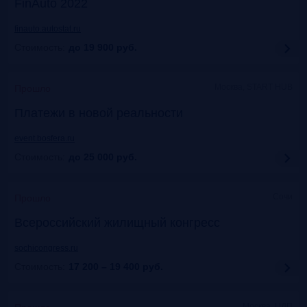
FinAuto 2022
finauto.autostat.ru
Стоимость:
до 19 900
руб.
Москва, START HUB
Прошло
Платежи в новой реальности
event.bosfera.ru
Стоимость:
до 25 000
руб.
Сочи
Прошло
Всероссийский жилищный конгресс
sochicongress.ru
Стоимость:
17 200 – 19 400
руб.
Москва, ЦДП