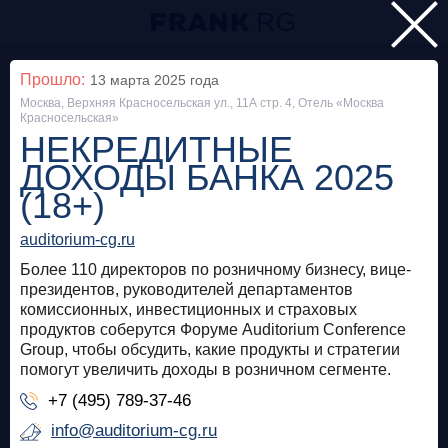
Главная
Прошло:
13 марта 2025
года
Москва, Верхняя Красносельская ул., 11А стр. 4, Отель «Москва
Мероприятия
Красносельская»
НЕКРЕДИТНЫЕ
Все
ДОХОДЫ БАНКА 2025
(18+)
Особняк на Волхонке
Прошло
auditorium-cg.ru
Frank Private Banking Award 2018
Более 110 директоров по розничному бизнесу, вице-
frankrg.com
президентов, руководителей департаментов
комиссионных, инвестиционных и страховых
Бесплатно
продуктов соберутся Форуме Auditorium Conference
Group, чтобы обсудить, какие продукты и стратегии
помогут увеличить доходы в розничном сегменте.
Москва, SOK
Прошло
+7 (495) 789-37-46
Meetup «Дедолларизация, санкции и capital
info@auditorium-cg.ru
control: чего ждать в России?»