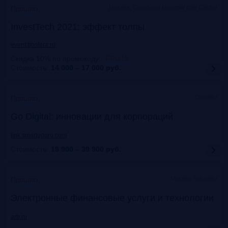
Москва, Courtyard Moscow City Center
Прошло
InvestTech 2021: эффект толпы
event.bosfera.ru
Скидка 10% по промокоду:
:
FRG15
Стоимость:
14 000 – 17 000
руб.
Онлайн
Прошло
Gо Digital: инновации для корпораций
link.smartgopro.com
Стоимость:
19 900 – 39 900
руб.
Москва, офлайн
Прошло
Электронные финансовые услуги и технологии
arb.ru