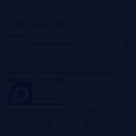
Онлайн
Прошло
Customer Day B2B 2022
fb-forum.com
Стоимость:
20 000 – 41 000
руб.
Москва, Марриотт
Прошло
Цифровая трансформация и банковские
технологии: статус 2022
dialogmanag.com
Скидка 10% по промокоду
:
FRANKRG10
Стоимость:
69 000 – 96 000
руб.
Мы используем cookies, чтобы сайт был лучше.
Политика
конфиденциальности.
Москва, ЦДП
Прошло
FinNext 2022
Главная
Исследования
Frank Award
Ещё