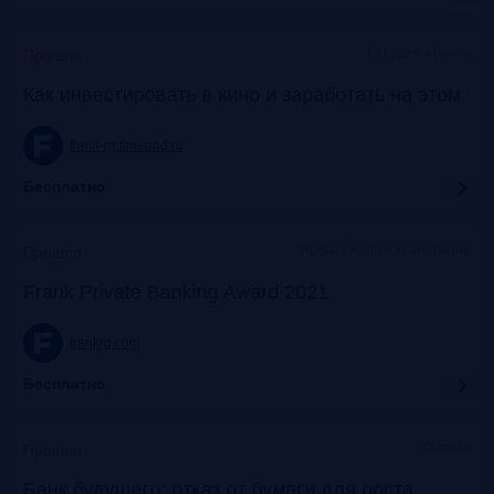
Галерея «Нико»
Прошло
Как инвестировать в кино и заработать на этом
frank-rg.timepad.ru
Бесплатно
Яровит Холл + трансляция
Прошло
Frank Private Banking Award 2021
frankrg.com
Бесплатно
Онлайн
Прошло
Банк будущего: отказ от бумаги для роста