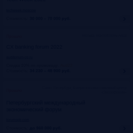
techweek.moscow
Стоимость:
30 000 – 70 000
руб.
Москва, Marriott Novy Arbat
Прошло
CX banking forum 2022
auditorium-cg.ru
Скидка 10% по промокоду
:
Aud22
Стоимость:
34 230 – 48 900
руб.
Санкт-Петербург, Конгрессно-выставочный центр
Прошло
«Экспофорум»
Петербургский международный
экономический форум
forumspb.com
Стоимость:
до 960 000
руб.