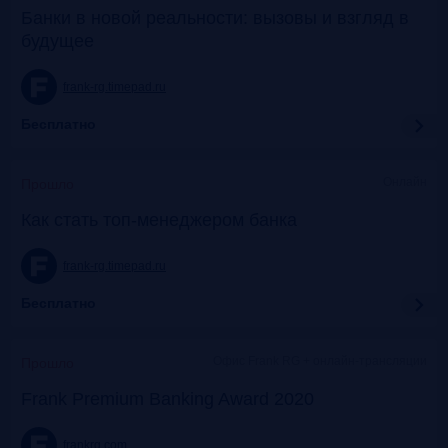
Банки в новой реальности: вызовы и взгляд в
будущее
frank-rg.timepad.ru
Бесплатно
Онлайн
Прошло
Как стать топ-менеджером банка
frank-rg.timepad.ru
Бесплатно
Офис Frank RG + онлайн-трансляции
Прошло
Frank Premium Banking Award 2020
frankrg.com