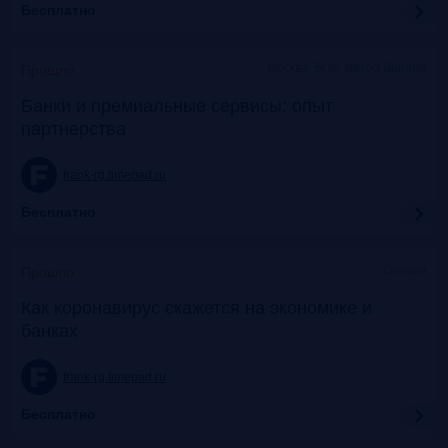
Бесплатно
Москва, SOK, метро Динамо
Прошло
Банки и премиальные сервисы: опыт
партнерства
frank-rg.timepad.ru
Бесплатно
Онлайн
Прошло
Как коронавирус скажется на экономике и
банках
frank-rg.timepad.ru
Бесплатно