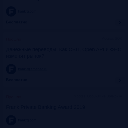
frankrg.com
Бесплатно
Москва, SOK
Прошло
Денежные переводы. Как СБП, Open API и ФНС
изменят рынок?
frank-rg.timepad.ru
Бесплатно
Москва, Особняк на Волхонке
Прошло
Frank Private Banking Award 2019
frankrg.com