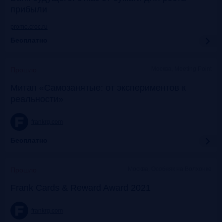
прибыли
promo.croc.ru
Бесплатно
Москва, Meeting Point
Прошло
Митап «Самозанятые: от экспериментов к
реальности»
frankrg.com
Бесплатно
Москва, Особняк на Волхонке
Прошло
Frank Cards & Reward Award 2021
frankrg.com