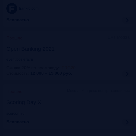
frankrg.com
Бесплатно
ЦМТ, Москва
Прошло
Open Banking 2021
event.bosfera.ru
Скидка 20% по промокоду
:
FRG20
Стоимость:
12 000 – 15 000
руб.
Москва, Конгресс-центр технополис
Прошло
Scoring Day X
scorconf.ru
Бесплатно