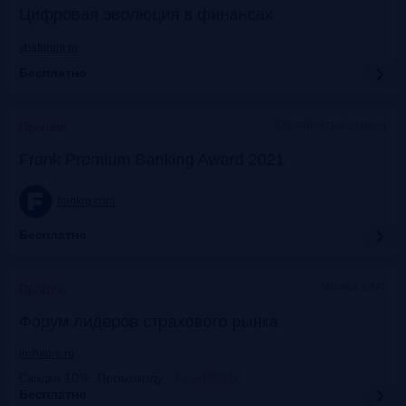
Цифровая эволюция в финансах
vbaforum.ru
Бесплатно
Офлайн+трансляция
Прошло
Frank Premium Banking Award 2021
frankrg.com
Бесплатно
Москва, ЦМТ
Прошло
Форум лидеров страхового рынка
insfuture.ru
Скидка 10%. Промокоду
:
FrankRG10
Бесплатно