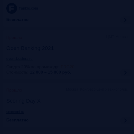
frankrg.com
Бесплатно
ЦМТ, Москва
Прошло
Open Banking 2021
event.bosfera.ru
Скидка 20% по промокоду
:
FRG20
Стоимость:
12 000 – 15 000
руб.
Москва, Конгресс-центр технополис
Прошло
Scoring Day X
scorconf.ru
Бесплатно