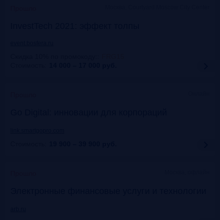
Москва, Courtyard Moscow City Center
Прошло
InvestTech 2021: эффект толпы
event.bosfera.ru
Скидка 10% по промокоду:
:
FRG15
Стоимость:
14 000 – 17 000
руб.
Онлайн
Прошло
Gо Digital: инновации для корпораций
link.smartgopro.com
Стоимость:
19 900 – 39 900
руб.
Москва, офлайн
Прошло
Электронные финансовые услуги и технологии
arb.ru