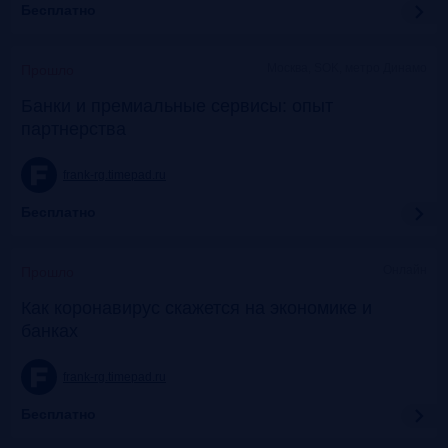
Бесплатно
Москва, SOK, метро Динамо
Прошло
Банки и премиальные сервисы: опыт
партнерства
frank-rg.timepad.ru
Бесплатно
Онлайн
Прошло
Как коронавирус скажется на экономике и
банках
frank-rg.timepad.ru
Бесплатно