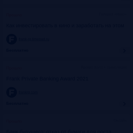
Галерея «Нико»
Прошло
Как инвестировать в кино и заработать на этом
frank-rg.timepad.ru
Бесплатно
Яровит Холл + трансляция
Прошло
Frank Private Banking Award 2021
frankrg.com
Бесплатно
Онлайн
Прошло
Банк будущего: отказ от бумаги для роста