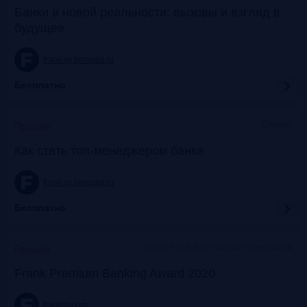
Банки в новой реальности: вызовы и взгляд в
будущее
frank-rg.timepad.ru
Бесплатно
Онлайн
Прошло
Как стать топ-менеджером банка
frank-rg.timepad.ru
Бесплатно
Офис Frank RG + онлайн-трансляции
Прошло
Frank Premium Banking Award 2020
frankrg.com