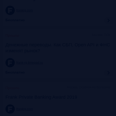
frankrg.com
Бесплатно
Москва, SOK
Прошло
Денежные переводы. Как СБП, Open API и ФНС
изменят рынок?
frank-rg.timepad.ru
Бесплатно
Москва, Особняк на Волхонке
Прошло
Frank Private Banking Award 2019
frankrg.com