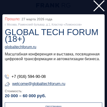
Главная
Прошло:
27 марта 2026
года
г. Москва, Раменский бульвар, д.1, Кластер «Ломоносов»
Мероприятия
GLOBAL TECH FORUM
Все
(18+)
globaltechforum.ru
Особняк на Волхонке
Прошло
Масштабная конференция и выставка, посвященная
Frank Private Banking Award 2018
цифровой трансформации и автоматизации бизнеса.
frankrg.com
+7 (916) 594-90-08
Бесплатно
welcome@globaltechforum.ru
Стоимость:
Москва, SOK
Прошло
20 000 – 60 000
руб.
Meetup «Дедолларизация, санкции и capital
control: чего ждать в России?»
ПРОГРАММА