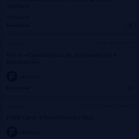
прибыли
promo.croc.ru
Бесплатно
Москва, Meeting Point
Прошло
Митап «Самозанятые: от экспериментов к
реальности»
frankrg.com
Бесплатно
Москва, Особняк на Волхонке
Прошло
Frank Cards & Reward Award 2021
frankrg.com