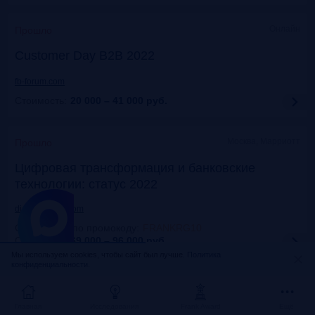
Онлайн
Прошло
Customer Day B2B 2022
fb-forum.com
Стоимость:
20 000 – 41 000
руб.
Москва, Марриотт
Прошло
Цифровая трансформация и банковские
технологии: статус 2022
dialogmanag.com
Скидка 10% по промокоду
:
FRANKRG10
Стоимость:
69 000 – 96 000
руб.
Мы используем cookies, чтобы сайт был лучше.
Политика
конфиденциальности.
Москва, ЦДП
Прошло
FinNext 2022
Главная
Исследования
Frank Award
Ещё