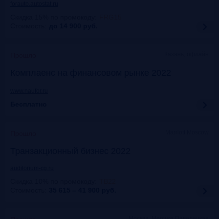
forauto.autostat.ru
Скидка 15% по промокоду
:
FRG15
Стоимость:
до 14 900
руб.
Казань, офлайн
Прошло
Комплаенс на финансовом рынке 2022
www.naufor.ru
Бесплатно
Marriott Moscow
Прошло
Транзакционный бизнес 2022
auditorium-cg.ru
Скидка 10% по промокоду
:
ТВ22
Стоимость:
35 615 – 41 900
руб.
Москва, Mercure Павелецкая