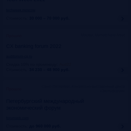
techweek.moscow
Стоимость:
30 000 – 70 000
руб.
Москва, Marriott Novy Arbat
Прошло
CX banking forum 2022
auditorium-cg.ru
Скидка 10% по промокоду
:
Aud22
Стоимость:
34 230 – 48 900
руб.
Санкт-Петербург, Конгрессно-выставочный центр
Прошло
«Экспофорум»
Петербургский международный
экономический форум
forumspb.com
Стоимость:
до 960 000
руб.