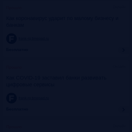
Онлайн
Прошло
Как коронавирус ударит по малому бизнесу и
банкам
frank-rg.timepad.ru
Бесплатно
Онлайн
Прошло
Как COVID-19 заставил банки развивать
цифровые сервисы
frank-rg.timepad.ru
Бесплатно
Онлайн
Прошло