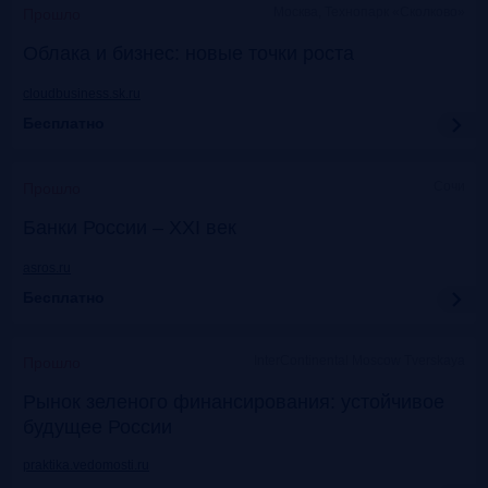
Москва, Технопарк «Сколково»
Прошло
Облака и бизнес: новые точки роста
cloudbusiness.sk.ru
Бесплатно
Сочи
Прошло
Банки России – XXI век
asros.ru
Бесплатно
InterContinental Moscow Tverskaya
Прошло
Рынок зеленого финансирования: устойчивое
будущее России
praktika.vedomosti.ru