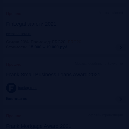
Москва, Mariott
Прошло
FinLegal залоги 2021
event.bosfera.ru
Скидка 20%. Промокод: FRG20
:
FRG20
Стоимость:
15 000 – 19 000
руб.
Москва, особняк на Волхонке
Прошло
Frank Small Business Loans Award 2021
frankrg.com
Бесплатно
офлайн+трансляция
Прошло
Frank Mortgage Award 2021