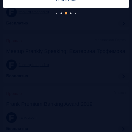
frank-rg.timepad.ru
Бесплатно
Московская Биржа
Прошло
Meetup Frankly Speaking: Екатерина Трофимова
frank-rg.timepad.ru
Бесплатно
Москва
Прошло
Frank Premium Banking Award 2019
frankrg.com
Бесплатно