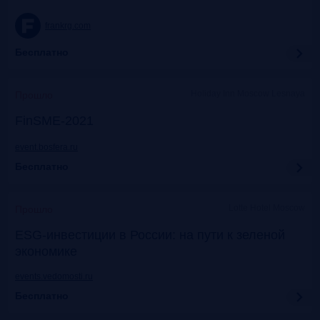
frankrg.com
Бесплатно
Holiday Inn Moscow Lesnaya
Прошло
FinSME-2021
event.bosfera.ru
Бесплатно
Lotte Hotel Moscow
Прошло
ESG-инвестиции в России: на пути к зеленой
экономике
events.vedomosti.ru
Бесплатно