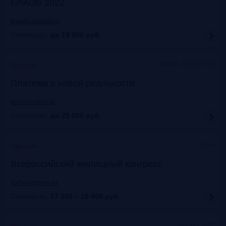
FinAuto 2022
finauto.autostat.ru
Стоимость:
до 19 900
руб.
Москва, START HUB
Прошло
Платежи в новой реальности
event.bosfera.ru
Стоимость:
до 25 000
руб.
Сочи
Прошло
Всероссийский жилищный конгресс
sochicongress.ru
Стоимость:
17 200 – 19 400
руб.
Москва, ЦДП