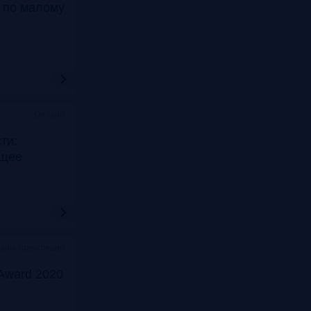
т по малому
Онлайн
ти:
ущее
лайн-трансляции
Award 2020