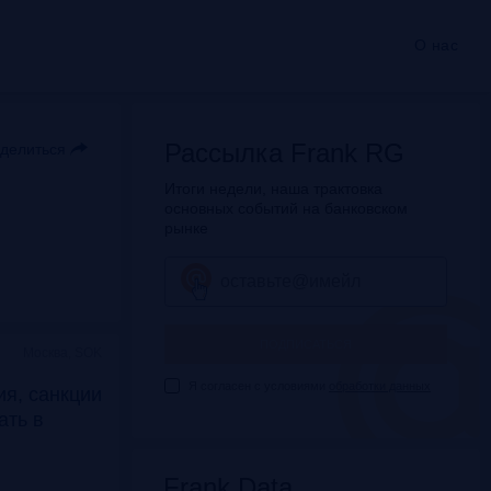
О нас
Рассылка Frank RG
делиться
Итоги недели, наша трактовка
основных событий на банковском
рынке
ПОДПИСАТЬСЯ
Москва, SOK
Я согласен с условиями
обработки данных
я, санкции
дать в
Frank Data