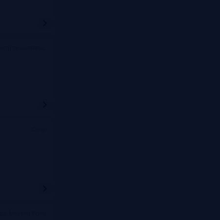
ентр технополис
Сочи
ва, Meeting Point