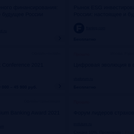
еного финансирования:
Рынок ESG инвестиров
е будущее России
России: настоящее и б
frankrg.com
ti.ru
Бесплатно
Офлайн+онлайн
Москва, Рэди
Прошло
k Conference 2021
Цифровая эволюция в 
u
vbaforum.ru
 000 – 45 900
руб.
Бесплатно
Офлайн+трансляция
Прошло
ium Banking Award 2021
Форум лидеров страхов
insfuture.ru
com
Скидка 10%. Промокоду
:
Fra