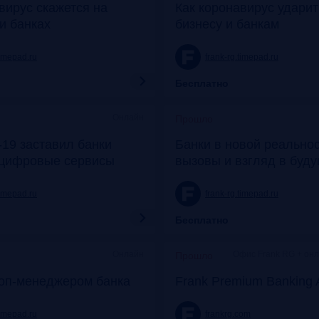
вирус скажется на
Как коронавирус удари
и банках
бизнесу и банкам
timepad.ru
frank-rg.timepad.ru
Бесплатно
Онлайн
Прошло
19 заставил банки
Банки в новой реальнос
 цифровые сервисы
вызовы и взгляд в буд
timepad.ru
frank-rg.timepad.ru
Бесплатно
Онлайн
Офис Frank RG + он
Прошло
топ-менеджером банка
Frank Premium Banking 
timepad.ru
frankrg.com