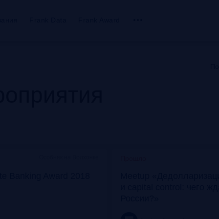
вания
Frank Data
Frank Award
По
оприятия
Особняк на Волхонке
Прошло
ate Banking Award 2018
Meetup «Дедолларизаци
и capital control: чего ж
России?»