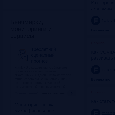
Как корона
экономике 
Бенчмарки,
frank-rg.
мониторинги и
Бесплатно
сервисы
Прошло
Трехлетний
Как COVID-
сценарный
развивать
прогноз
Frank RG ежеквартально обновляет
frank-rg.
прогноз на основе ключевых
экзогенных и эндогенных показателей
финансового рынка на ближайшие 3-5
Бесплатно
лет в трех сценариях: базовый,
оптимистичный и пессимистичный.
Прошло
Обновление:
Ежеквартально
Как стать 
Мониторинг рынка
микрофинансовых
frank-rg.