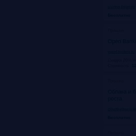
scoring-forum.ru
Бесплатно
Прошло
Open Bank
event.bosfera.ru
Скидка 20% п
Стоимость:
12
Прошло
Облака и б
роста
cloudbusiness.sk
Бесплатно
Прошло