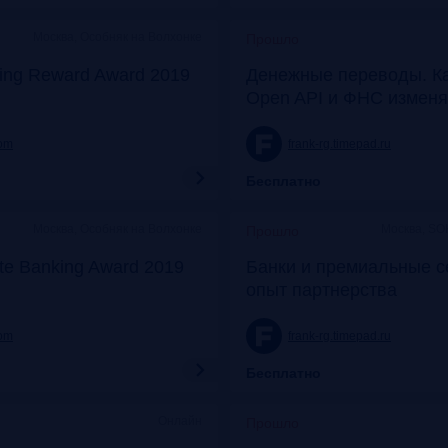
Москва, Особняк на Волхонке
Прошло
ing Reward Award 2019
Денежные переводы. К
Open API и ФНС изменя
com
frank-rg.timepad.ru
Бесплатно
Москва, Особняк на Волхонке
Москва, SO
Прошло
ate Banking Award 2019
Банки и премиальные с
опыт партнерства
com
frank-rg.timepad.ru
Бесплатно
Онлайн
Прошло