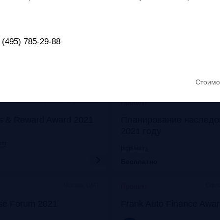
Онлайн
Моск
Прошло
его: отказ от бумаги
Митап «Самозанятые: о
 прибыли
экспериментов к реаль
 (495) 785-29-88
frankrg.com
Бесплатно
Стоимо
Москва, Особняк на Волхонке
Прошло
s & Reward Award 2021
Планирование наследо
2021 году
com
bclplaw.ru
Бесплатно
Москва, ЦМТ
Офла
Прошло
se Forum 2021
Frank Auto Finance Awa