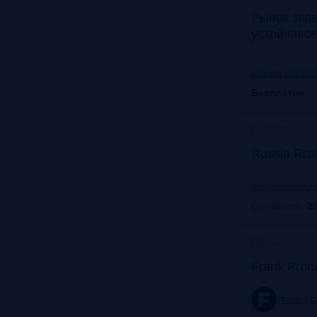
Рынок зел
устойчиво
praktika.vedomos
Бесплатно
Прошло
Russia Ris
riskconference.r
Стоимость:
29
Прошло
Frank Prem
frankrg.