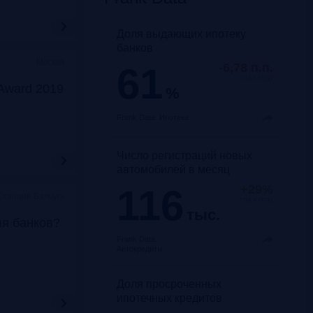
Доля выдающих ипотеку
банков
Москва
61
-6,78 п.п.
год к году
Award 2019
%
Frank Data.
Ипотека
Число регистраций новых
автомобилей в месяц
116
+29%
Станция Балчуг»
год к году
тыс.
ля банков?
Frank Data.
Автокредиты
Доля просроченных
ипотечных кредитов