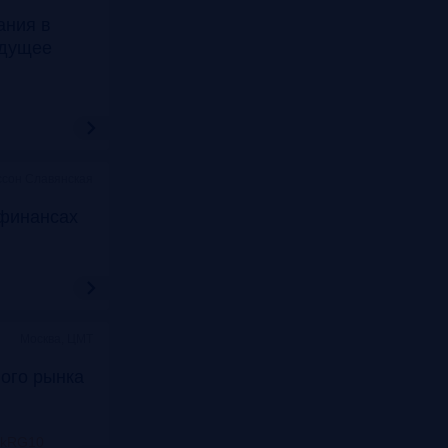
ания в
удущее
ссон Славянская
финансах
Москва, ЦМТ
ого рынка
nkRG10