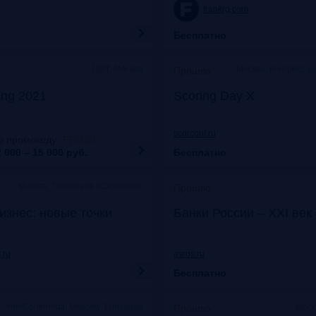
frankrg.com
Бесплатно
ЦМТ, Москва
Москва, Конгресс-ц
Прошло
ing 2021
Scoring Day X
scorconf.ru
о промокоду
:
FRG20
 000 – 15 000
руб.
Бесплатно
Москва, Технопарк «Сколково»
Прошло
изнес: новые точки
Банки России – XXI век
.ru
asros.ru
Бесплатно
InterContinental Moscow Tverskaya
Моск
Прошло