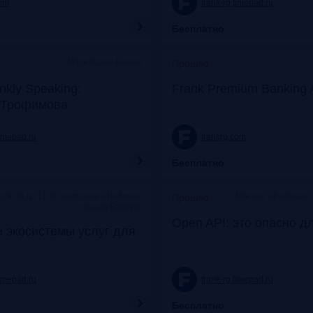
com
frank-rg.timepad.ru
Бесплатно
Московская Биржа
Прошло
nkly Speaking:
Frank Premium Banking 
 Трофимова
timepad.ru
frankrg.com
Бесплатно
c 9:30 до 12:30 коворкинг «Рабочая
Москва, «Рабочая 
Прошло
станция Балчуг»
Open API: это опасно д
 экосистемы услуг для
timepad.ru
frank-rg.timepad.ru
Бесплатно