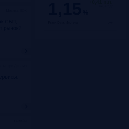
1,15
+0,41 п.п.
год к году
Москва, SOK
%
ак СБП,
Frank Data.
Ипотека
т рынок?
K, метро Динамо
ервисы:
Онлайн