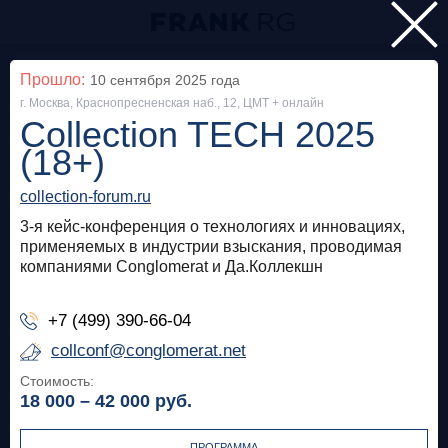
Главная
Прошло:
10 сентября 2025
года
г. Москва, Краснопресненская наб., 12, ЦМТ + онлайн
Мероприятия
Collection TECH 2025
Все
(18+)
collection-forum.ru
Особняк на Волхонке
Прошло
3-я кейс-конференция о технологиях и инновациях,
Frank Private Banking Award 2018
применяемых в индустрии взыскания, проводимая
компаниями Conglomerat и Да.Коллекшн
frankrg.com
+7 (499) 390-66-04
Бесплатно
collconf@conglomerat.net
Стоимость:
Москва, SOK
Прошло
18 000 – 42 000
руб.
Meetup «Дедолларизация, санкции и capital
control: чего ждать в России?»
ПРОГРАММА