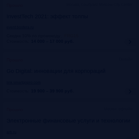
Москва, Courtyard Moscow City Center
Прошло
InvestTech 2021: эффект толпы
event.bosfera.ru
Скидка 10% по промокоду:
:
FRG15
Стоимость:
14 000 – 17 000
руб.
Онлайн
Прошло
Gо Digital: инновации для корпораций
link.smartgopro.com
Стоимость:
19 900 – 39 900
руб.
Москва, офлайн
Прошло
Электронные финансовые услуги и технологии
arb.ru