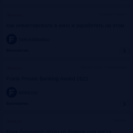
Галерея «Нико»
Прошло
Как инвестировать в кино и заработать на этом
frank-rg.timepad.ru
Бесплатно
Яровит Холл + трансляция
Прошло
Frank Private Banking Award 2021
frankrg.com
Бесплатно
Онлайн
Прошло
Банк будущего: отказ от бумаги для роста