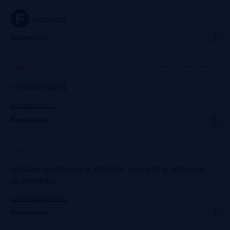
frankrg.com
Бесплатно
Holiday Inn Moscow Lesnaya
Прошло
FinSME-2021
event.bosfera.ru
Бесплатно
Lotte Hotel Moscow
Прошло
ESG-инвестиции в России: на пути к зеленой
экономике
events.vedomosti.ru
Бесплатно