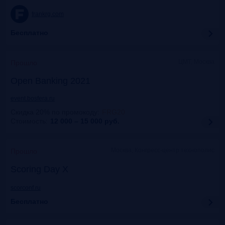
frankrg.com
Бесплатно
ЦМТ, Москва
Прошло
Open Banking 2021
event.bosfera.ru
Скидка 20% по промокоду
:
FRG20
Стоимость:
12 000 – 15 000
руб.
Москва, Конгресс-центр технополис
Прошло
Scoring Day X
scorconf.ru
Бесплатно