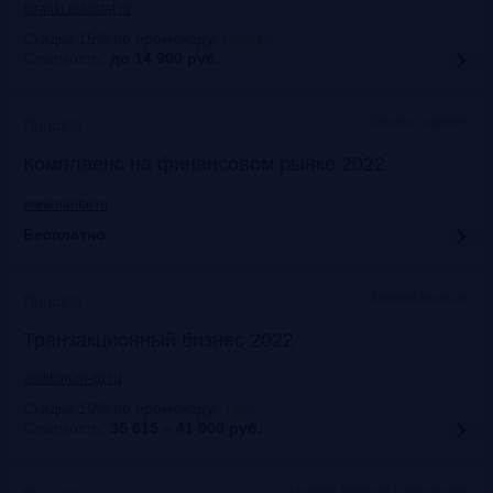
forauto.autostat.ru
Скидка 15% по промокоду
:
FRG15
Стоимость:
до 14 900
руб.
Казань, офлайн
Прошло
Комплаенс на финансовом рынке 2022
www.naufor.ru
Бесплатно
Marriott Moscow
Прошло
Транзакционный бизнес 2022
auditorium-cg.ru
Скидка 10% по промокоду
:
ТВ22
Стоимость:
35 615 – 41 900
руб.
Москва, Mercure Павелецкая