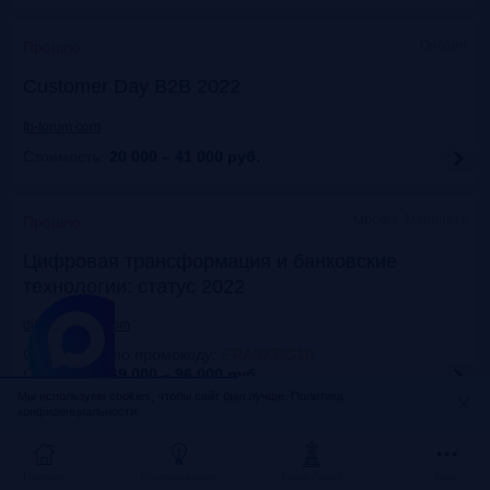
Онлайн
Прошло
Customer Day B2B 2022
fb-forum.com
Стоимость:
20 000 – 41 000
руб.
Москва, Марриотт
Прошло
Цифровая трансформация и банковские
технологии: статус 2022
dialogmanag.com
Скидка 10% по промокоду
:
FRANKRG10
Стоимость:
69 000 – 96 000
руб.
Мы используем cookies, чтобы сайт был лучше.
Политика
конфиденциальности.
Москва, ЦДП
Прошло
FinNext 2022
Главная
Исследования
Frank Award
Ещё