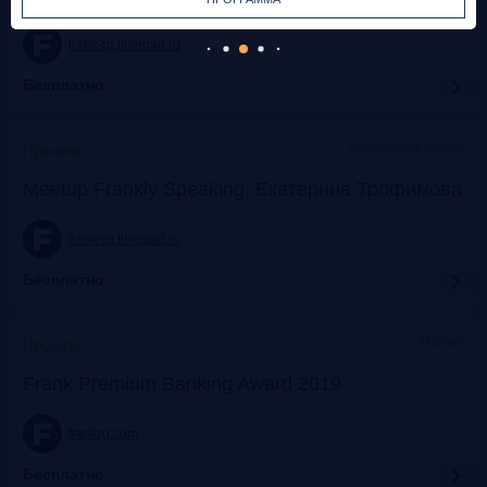
frank-rg.timepad.ru
Бесплатно
Московская Биржа
Прошло
Meetup Frankly Speaking: Екатерина Трофимова
frank-rg.timepad.ru
Бесплатно
Москва
Прошло
Frank Premium Banking Award 2019
frankrg.com
Бесплатно