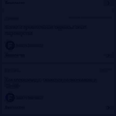
Бесплатно
Москва, SOK, метро Динамо
Прошло
Банки и премиальные сервисы: опыт
партнерства
frank-rg.timepad.ru
Бесплатно
Онлайн
Прошло
Как коронавирус скажется на экономике и
банках
frank-rg.timepad.ru
Бесплатно