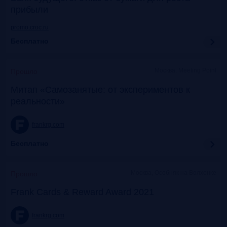
прибыли
promo.croc.ru
Бесплатно
Москва, Meeting Point
Прошло
Митап «Самозанятые: от экспериментов к
реальности»
frankrg.com
Бесплатно
Москва, Особняк на Волхонке
Прошло
Frank Cards & Reward Award 2021
frankrg.com