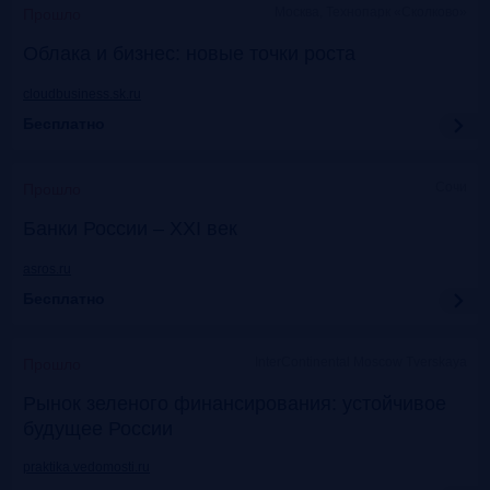
Москва, Технопарк «Сколково»
Прошло
Облака и бизнес: новые точки роста
cloudbusiness.sk.ru
Бесплатно
Сочи
Прошло
Банки России – XXI век
asros.ru
Бесплатно
InterContinental Moscow Tverskaya
Прошло
Рынок зеленого финансирования: устойчивое
будущее России
praktika.vedomosti.ru