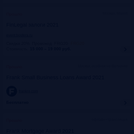
Москва, Mariott
Прошло
FinLegal залоги 2021
event.bosfera.ru
Скидка 20%. Промокод: FRG20
:
FRG20
Стоимость:
15 000 – 19 000
руб.
Москва, особняк на Волхонке
Прошло
Frank Small Business Loans Award 2021
frankrg.com
Бесплатно
офлайн+трансляция
Прошло
Frank Mortgage Award 2021