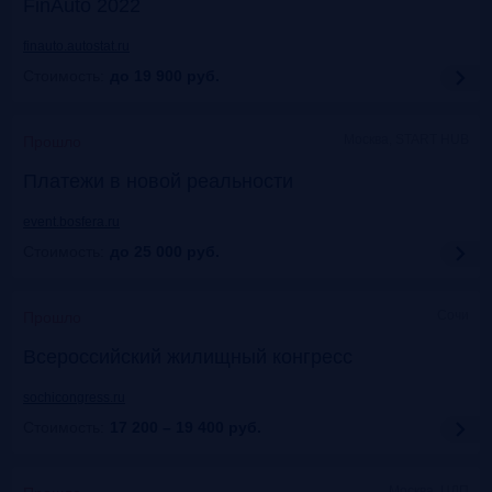
FinAuto 2022
finauto.autostat.ru
Стоимость:
до 19 900
руб.
Москва, START HUB
Прошло
Платежи в новой реальности
event.bosfera.ru
Стоимость:
до 25 000
руб.
Сочи
Прошло
Всероссийский жилищный конгресс
sochicongress.ru
Стоимость:
17 200 – 19 400
руб.
Москва, ЦДП