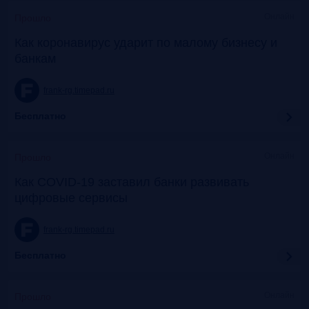
Онлайн
Прошло
Как коронавирус ударит по малому бизнесу и
банкам
frank-rg.timepad.ru
Бесплатно
Онлайн
Прошло
Как COVID-19 заставил банки развивать
цифровые сервисы
frank-rg.timepad.ru
Бесплатно
Онлайн
Прошло