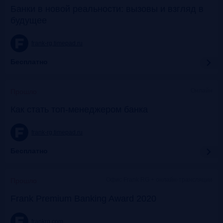
Банки в новой реальности: вызовы и взгляд в
будущее
frank-rg.timepad.ru
Бесплатно
Онлайн
Прошло
Как стать топ-менеджером банка
frank-rg.timepad.ru
Бесплатно
Офис Frank RG + онлайн-трансляции
Прошло
Frank Premium Banking Award 2020
frankrg.com