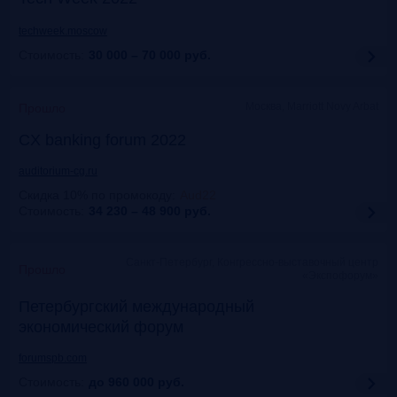
techweek.moscow
Стоимость:
30 000 – 70 000
руб.
Москва, Marriott Novy Arbat
Прошло
CX banking forum 2022
auditorium-cg.ru
Скидка 10% по промокоду
:
Aud22
Стоимость:
34 230 – 48 900
руб.
Санкт-Петербург, Конгрессно-выставочный центр
Прошло
«Экспофорум»
Петербургский международный
экономический форум
forumspb.com
Стоимость:
до 960 000
руб.