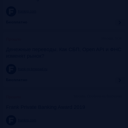
frankrg.com
Бесплатно
Москва, SOK
Прошло
Денежные переводы. Как СБП, Open API и ФНС
изменят рынок?
frank-rg.timepad.ru
Бесплатно
Москва, Особняк на Волхонке
Прошло
Frank Private Banking Award 2019
frankrg.com