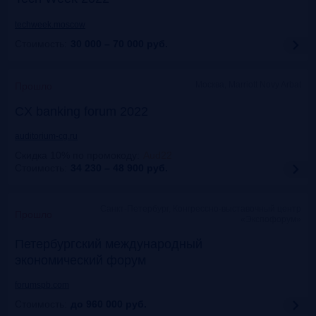
techweek.moscow
Стоимость:
30 000 – 70 000
руб.
Москва, Marriott Novy Arbat
Прошло
CX banking forum 2022
auditorium-cg.ru
Скидка 10% по промокоду
:
Aud22
Стоимость:
34 230 – 48 900
руб.
Санкт-Петербург, Конгрессно-выставочный центр
Прошло
«Экспофорум»
Петербургский международный
экономический форум
forumspb.com
Стоимость:
до 960 000
руб.