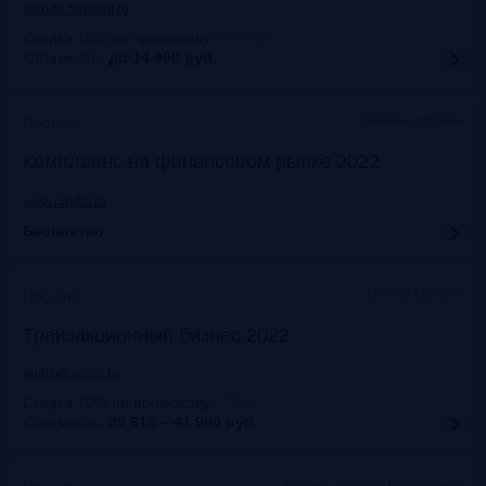
forauto.autostat.ru
Скидка 15% по промокоду
:
FRG15
Стоимость:
до 14 900
руб.
Казань, офлайн
Прошло
Комплаенс на финансовом рынке 2022
www.naufor.ru
Бесплатно
Marriott Moscow
Прошло
Транзакционный бизнес 2022
auditorium-cg.ru
Скидка 10% по промокоду
:
ТВ22
Стоимость:
35 615 – 41 900
руб.
Москва, Mercure Павелецкая