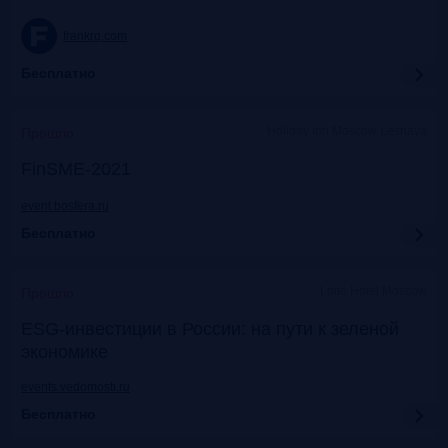
frankrg.com
Бесплатно
Holiday Inn Moscow Lesnaya
Прошло
FinSME-2021
event.bosfera.ru
Бесплатно
Lotte Hotel Moscow
Прошло
ESG-инвестиции в России: на пути к зеленой
экономике
events.vedomosti.ru
Бесплатно