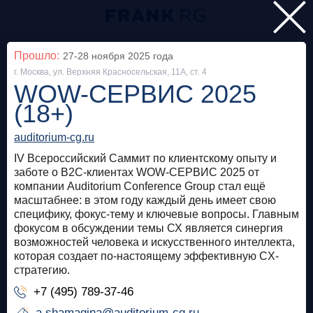
Главная
Прошло:
27-28 ноября 2025
года
г. Москва, ул. Верхняя Красносельская, 11А, ст. 4
Мероприятия
WOW-СЕРВИС 2025
Все
(18+)
auditorium-cg.ru
Особняк на Волхонке
Прошло
IV Всероссийский Саммит по клиентскому опыту и
Frank Private Banking Award 2018
заботе о B2C-клиентах WOW-СЕРВИС 2025 от
компании Auditorium Conference Group стал ещё
масштабнее: в этом году каждый день имеет свою
frankrg.com
специфику, фокус-тему и ключевые вопросы. Главным
Бесплатно
фокусом в обсуждении темы СХ является синергия
возможностей человека и искусственного интеллекта,
которая создает по-настоящему эффективную CX-
Москва, SOK
Прошло
стратегию.
+7 (495) 789-37-46
Meetup «Дедолларизация, санкции и capital
control: чего ждать в России?»
a.shamagina@auditorium-cg.ru