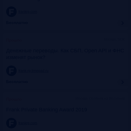
frankrg.com
Бесплатно
Москва, SOK
Прошло
Денежные переводы. Как СБП, Open API и ФНС
изменят рынок?
frank-rg.timepad.ru
Бесплатно
Москва, Особняк на Волхонке
Прошло
Frank Private Banking Award 2019
frankrg.com