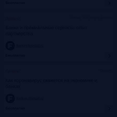
Бесплатно
Москва, SOK, метро Динамо
Прошло
Банки и премиальные сервисы: опыт
партнерства
frank-rg.timepad.ru
Бесплатно
Онлайн
Прошло
Как коронавирус скажется на экономике и
банках
frank-rg.timepad.ru
Бесплатно