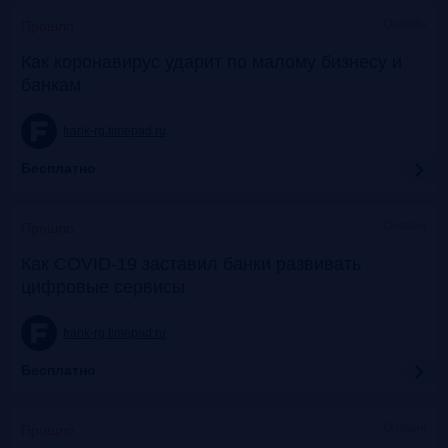
Онлайн
Прошло
Как коронавирус ударит по малому бизнесу и
банкам
frank-rg.timepad.ru
Бесплатно
Онлайн
Прошло
Как COVID-19 заставил банки развивать
цифровые сервисы
frank-rg.timepad.ru
Бесплатно
Онлайн
Прошло