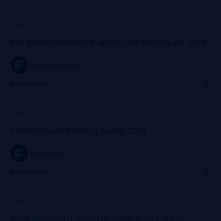
Галерея «Нико»
Прошло
Как инвестировать в кино и заработать на этом
frank-rg.timepad.ru
Бесплатно
Яровит Холл + трансляция
Прошло
Frank Private Banking Award 2021
frankrg.com
Бесплатно
Онлайн
Прошло
Банк будущего: отказ от бумаги для роста