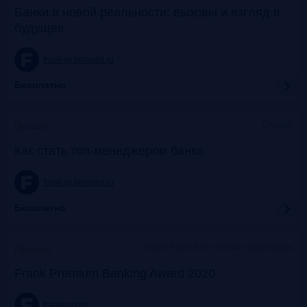
Банки в новой реальности: вызовы и взгляд в
будущее
frank-rg.timepad.ru
Бесплатно
Онлайн
Прошло
Как стать топ-менеджером банка
frank-rg.timepad.ru
Бесплатно
Офис Frank RG + онлайн-трансляции
Прошло
Frank Premium Banking Award 2020
frankrg.com