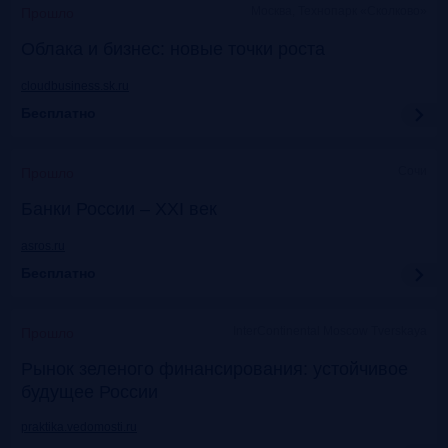
Москва, Технопарк «Сколково»
Прошло
Облака и бизнес: новые точки роста
cloudbusiness.sk.ru
Бесплатно
Сочи
Прошло
Банки России – XXI век
asros.ru
Бесплатно
InterContinental Moscow Tverskaya
Прошло
Рынок зеленого финансирования: устойчивое
будущее России
praktika.vedomosti.ru