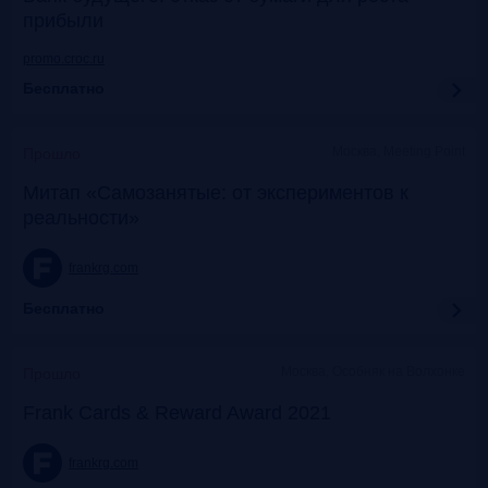
прибыли
promo.croc.ru
Бесплатно
Москва, Meeting Point
Прошло
Митап «Самозанятые: от экспериментов к
реальности»
frankrg.com
Бесплатно
Москва, Особняк на Волхонке
Прошло
Frank Cards & Reward Award 2021
frankrg.com