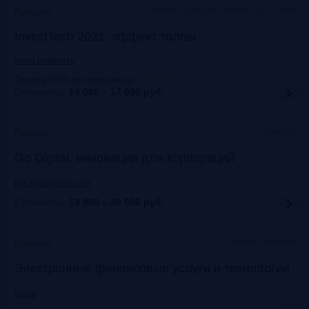
Москва, Courtyard Moscow City Center
Прошло
InvestTech 2021: эффект толпы
event.bosfera.ru
Скидка 10% по промокоду:
:
FRG15
Стоимость:
14 000 – 17 000
руб.
Онлайн
Прошло
Gо Digital: инновации для корпораций
link.smartgopro.com
Стоимость:
19 900 – 39 900
руб.
Москва, офлайн
Прошло
Электронные финансовые услуги и технологии
arb.ru