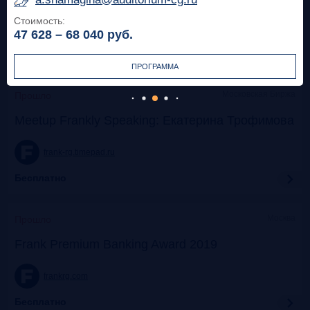
Стоимость:
frank-rg.timepad.ru
47 628 – 68 040
руб.
Бесплатно
ПРОГРАММА
Московская Биржа
Прошло
Meetup Frankly Speaking: Екатерина Трофимова
frank-rg.timepad.ru
Бесплатно
Москва
Прошло
Frank Premium Banking Award 2019
frankrg.com
Бесплатно