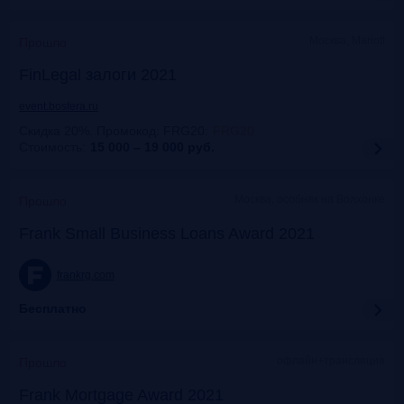
Москва, Mariott
Прошло
FinLegal залоги 2021
event.bosfera.ru
Скидка 20%. Промокод: FRG20
:
FRG20
Стоимость:
15 000 – 19 000
руб.
Москва, особняк на Волхонке
Прошло
Frank Small Business Loans Award 2021
frankrg.com
Бесплатно
офлайн+трансляция
Прошло
Frank Mortgage Award 2021