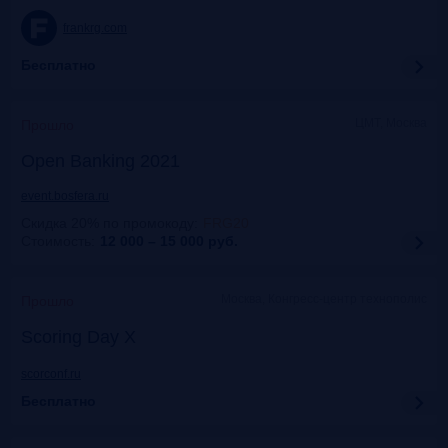
frankrg.com
Бесплатно
ЦМТ, Москва
Прошло
Open Banking 2021
event.bosfera.ru
Скидка 20% по промокоду
:
FRG20
Стоимость:
12 000 – 15 000
руб.
Москва, Конгресс-центр технополис
Прошло
Scoring Day X
scorconf.ru
Бесплатно