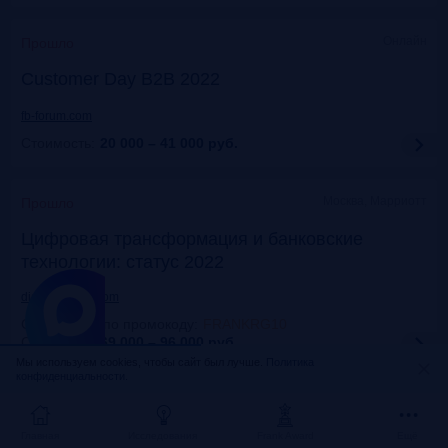
Онлайн
Прошло
Customer Day B2B 2022
fb-forum.com
Стоимость:
20 000 – 41 000
руб.
Москва, Марриотт
Прошло
Цифровая трансформация и банковские
технологии: статус 2022
dialogmanag.com
Скидка 10% по промокоду
:
FRANKRG10
Стоимость:
69 000 – 96 000
руб.
Мы используем cookies, чтобы сайт был лучше.
Политика
конфиденциальности.
Москва, ЦДП
Прошло
FinNext 2022
Главная
Исследования
Frank Award
Ещё