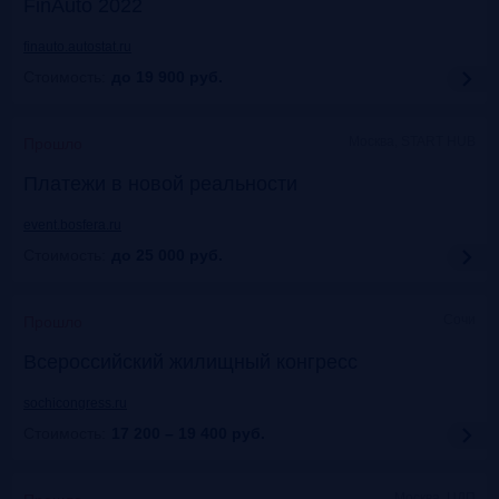
FinAuto 2022
finauto.autostat.ru
Стоимость:
до 19 900
руб.
Москва, START HUB
Прошло
Платежи в новой реальности
event.bosfera.ru
Стоимость:
до 25 000
руб.
Сочи
Прошло
Всероссийский жилищный конгресс
sochicongress.ru
Стоимость:
17 200 – 19 400
руб.
Москва, ЦДП