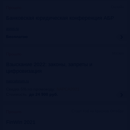
Онлайн
Прошло
Банковская юридическая конференция АБР
asros.ru
Бесплатно
Москва
Прошло
Взыскание 2022: законы, запреты и
цифровизация
napcaforum.ru
Скидка 5% по промокоду
:
NAPCA2021
Стоимость:
до 24 900
руб.
Старт Хаб на Красном Октябре
Прошло
FinWin 2021