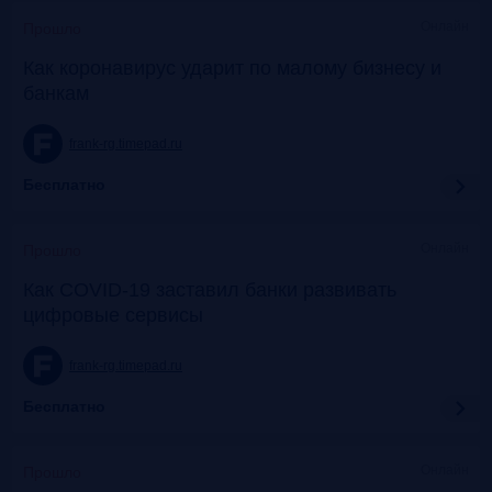
Онлайн
Прошло
Как коронавирус ударит по малому бизнесу и
банкам
frank-rg.timepad.ru
Бесплатно
Онлайн
Прошло
Как COVID-19 заставил банки развивать
цифровые сервисы
frank-rg.timepad.ru
Бесплатно
Онлайн
Прошло