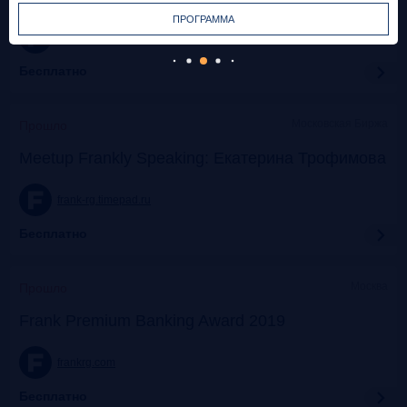
ПРОГРАММА
frank-rg.timepad.ru
Бесплатно
Московская Биржа
Прошло
Meetup Frankly Speaking: Екатерина Трофимова
frank-rg.timepad.ru
Бесплатно
Москва
Прошло
Frank Premium Banking Award 2019
frankrg.com
Бесплатно