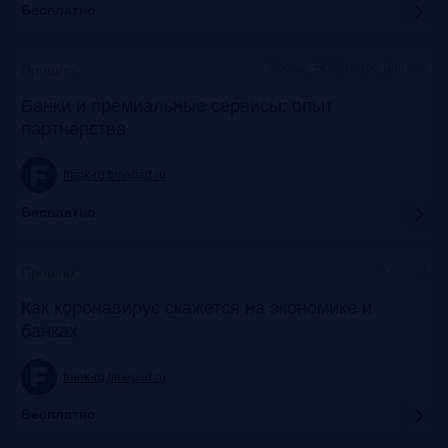
Бесплатно
Москва, SOK, метро Динамо
Прошло
Банки и премиальные сервисы: опыт
партнерства
frank-rg.timepad.ru
Бесплатно
Онлайн
Прошло
Как коронавирус скажется на экономике и
банках
frank-rg.timepad.ru
Бесплатно