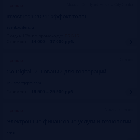
Москва, Courtyard Moscow City Center
Прошло
InvestTech 2021: эффект толпы
event.bosfera.ru
Скидка 10% по промокоду:
:
FRG15
Стоимость:
14 000 – 17 000
руб.
Онлайн
Прошло
Gо Digital: инновации для корпораций
link.smartgopro.com
Стоимость:
19 900 – 39 900
руб.
Москва, офлайн
Прошло
Электронные финансовые услуги и технологии
arb.ru