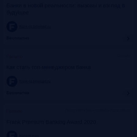
Банки в новой реальности: вызовы и взгляд в
будущее
frank-rg.timepad.ru
Бесплатно
Онлайн
Прошло
Как стать топ-менеджером банка
frank-rg.timepad.ru
Бесплатно
Офис Frank RG + онлайн-трансляции
Прошло
Frank Premium Banking Award 2020
frankrg.com