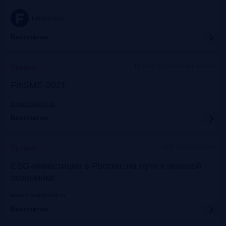
frankrg.com
Бесплатно
Holiday Inn Moscow Lesnaya
Прошло
FinSME-2021
event.bosfera.ru
Бесплатно
Lotte Hotel Moscow
Прошло
ESG-инвестиции в России: на пути к зеленой
экономике
events.vedomosti.ru
Бесплатно