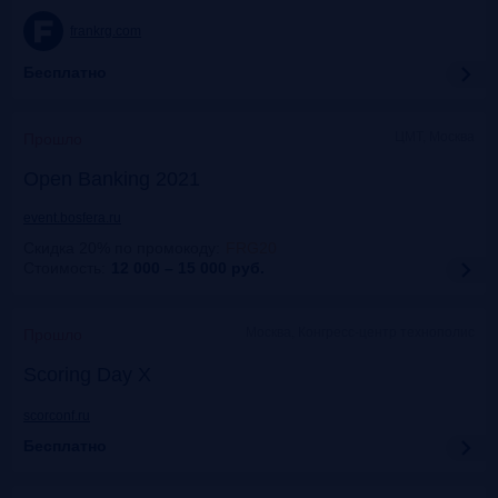
frankrg.com
Бесплатно
ЦМТ, Москва
Прошло
Open Banking 2021
event.bosfera.ru
Скидка 20% по промокоду
:
FRG20
Стоимость:
12 000 – 15 000
руб.
Москва, Конгресс-центр технополис
Прошло
Scoring Day X
scorconf.ru
Бесплатно