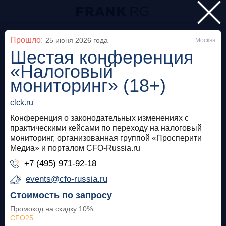
Главная
Прошло:
25 июня 2026
года
Москва
Шестая конференция
Мероприятия
«Налоговый
Все
мониторинг» (18+)
clck.ru
Особняк на Волхонке
Прошло
Конференция о законодательных изменениях с
Frank Private Banking Award 2018
практическими кейсами по переходу на налоговый
мониторинг, организованная группой «Просперити
frankrg.com
Медиа» и порталом CFO-Russia.ru
+7 (495) 971-92-18
Бесплатно
events@cfo-russia.ru
Москва, SOK
Прошло
Стоимость по запросу
Промокод на скидку 10%
:
Meetup «Дедолларизация, санкции и capital
CFO25
control: чего ждать в России?»