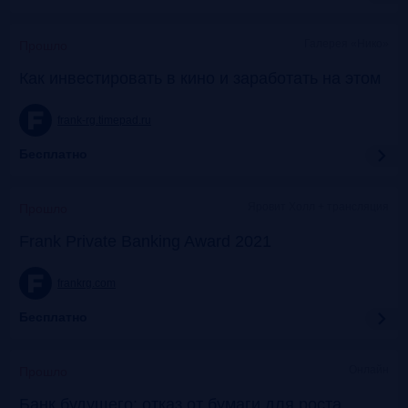
Галерея «Нико»
Прошло
Как инвестировать в кино и заработать на этом
frank-rg.timepad.ru
Бесплатно
Яровит Холл + трансляция
Прошло
Frank Private Banking Award 2021
frankrg.com
Бесплатно
Онлайн
Прошло
Банк будущего: отказ от бумаги для роста