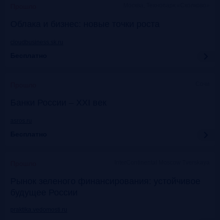
Москва, Технопарк «Сколково»
Прошло
Облака и бизнес: новые точки роста
cloudbusiness.sk.ru
Бесплатно
Сочи
Прошло
Банки России – XXI век
asros.ru
Бесплатно
InterContinental Moscow Tverskaya
Прошло
Рынок зеленого финансирования: устойчивое
будущее России
praktika.vedomosti.ru