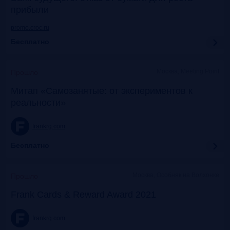
прибыли
promo.croc.ru
Бесплатно
Москва, Meeting Point
Прошло
Митап «Самозанятые: от экспериментов к
реальности»
frankrg.com
Бесплатно
Москва, Особняк на Волхонке
Прошло
Frank Cards & Reward Award 2021
frankrg.com