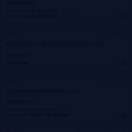
forauto.autostat.ru
Скидка 15% по промокоду
:
FRG15
Стоимость:
до 14 900
руб.
Казань, офлайн
Прошло
Комплаенс на финансовом рынке 2022
www.naufor.ru
Бесплатно
Marriott Moscow
Прошло
Транзакционный бизнес 2022
auditorium-cg.ru
Скидка 10% по промокоду
:
ТВ22
Стоимость:
35 615 – 41 900
руб.
Москва, Mercure Павелецкая