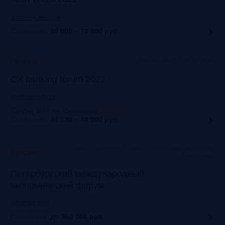
techweek.moscow
Стоимость:
30 000 – 70 000
руб.
Москва, Marriott Novy Arbat
Прошло
CX banking forum 2022
auditorium-cg.ru
Скидка 10% по промокоду
:
Aud22
Стоимость:
34 230 – 48 900
руб.
Санкт-Петербург, Конгрессно-выставочный центр
Прошло
«Экспофорум»
Петербургский международный
экономический форум
forumspb.com
Стоимость:
до 960 000
руб.