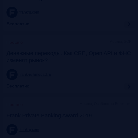
frankrg.com
Бесплатно
Москва, SOK
Прошло
Денежные переводы. Как СБП, Open API и ФНС
изменят рынок?
frank-rg.timepad.ru
Бесплатно
Москва, Особняк на Волхонке
Прошло
Frank Private Banking Award 2019
frankrg.com