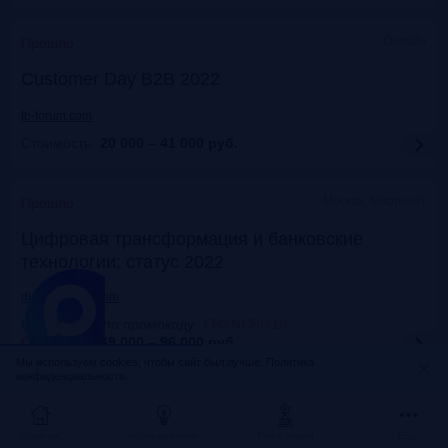
Онлайн
Прошло
Customer Day B2B 2022
fb-forum.com
Стоимость:
20 000 – 41 000
руб.
Москва, Марриотт
Прошло
Цифровая трансформация и банковские
технологии: статус 2022
dialogmanag.com
Скидка 10% по промокоду
:
FRANKRG10
Стоимость:
69 000 – 96 000
руб.
Мы используем cookies, чтобы сайт был лучше.
Политика
конфиденциальности.
Москва, ЦДП
Прошло
FinNext 2022
Главная
Исследования
Frank Award
Ещё