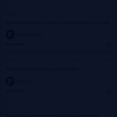
Галерея «Нико»
Прошло
Как инвестировать в кино и заработать на этом
frank-rg.timepad.ru
Бесплатно
Яровит Холл + трансляция
Прошло
Frank Private Banking Award 2021
frankrg.com
Бесплатно
Онлайн
Прошло
Банк будущего: отказ от бумаги для роста