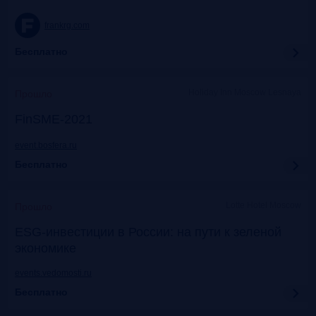
frankrg.com
Бесплатно
Holiday Inn Moscow Lesnaya
Прошло
FinSME-2021
event.bosfera.ru
Бесплатно
Lotte Hotel Moscow
Прошло
ESG-инвестиции в России: на пути к зеленой
экономике
events.vedomosti.ru
Бесплатно