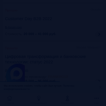
Онлайн
Прошло
Customer Day B2B 2022
fb-forum.com
Стоимость:
20 000 – 41 000
руб.
Москва, Марриотт
Прошло
Цифровая трансформация и банковские
технологии: статус 2022
dialogmanag.com
Скидка 10% по промокоду
:
FRANKRG10
Стоимость:
69 000 – 96 000
руб.
Мы используем cookies, чтобы сайт был лучше.
Политика
конфиденциальности.
Москва, ЦДП
Прошло
FinNext 2022
Главная
Исследования
Frank Award
Ещё