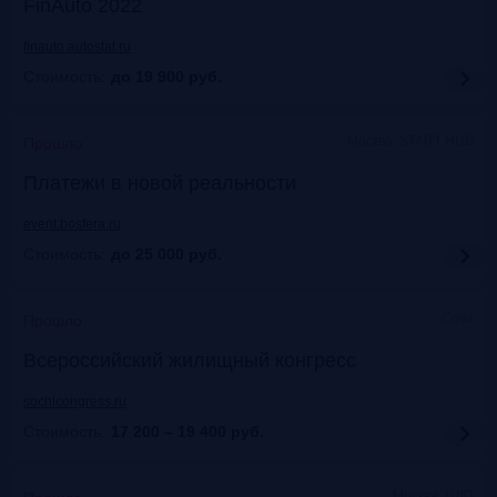
FinAuto 2022
finauto.autostat.ru
Стоимость:
до 19 900
руб.
Москва, START HUB
Прошло
Платежи в новой реальности
event.bosfera.ru
Стоимость:
до 25 000
руб.
Сочи
Прошло
Всероссийский жилищный конгресс
sochicongress.ru
Стоимость:
17 200 – 19 400
руб.
Москва, ЦДП