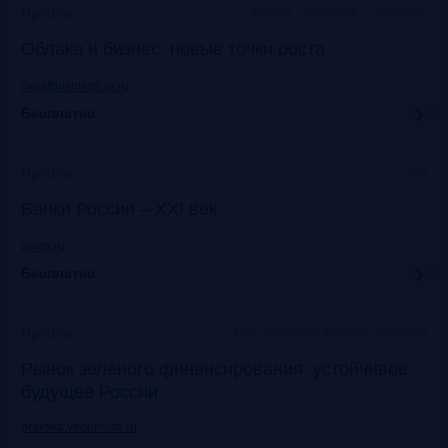
Москва, Технопарк «Сколково»
Прошло
Облака и бизнес: новые точки роста
cloudbusiness.sk.ru
Бесплатно
Сочи
Прошло
Банки России – XXI век
asros.ru
Бесплатно
InterContinental Moscow Tverskaya
Прошло
Рынок зеленого финансирования: устойчивое
будущее России
praktika.vedomosti.ru