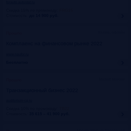
forauto.autostat.ru
Скидка 15% по промокоду
:
FRG15
Стоимость:
до 14 900
руб.
Казань, офлайн
Прошло
Комплаенс на финансовом рынке 2022
www.naufor.ru
Бесплатно
Marriott Moscow
Прошло
Транзакционный бизнес 2022
auditorium-cg.ru
Скидка 10% по промокоду
:
ТВ22
Стоимость:
35 615 – 41 900
руб.
Москва, Mercure Павелецкая