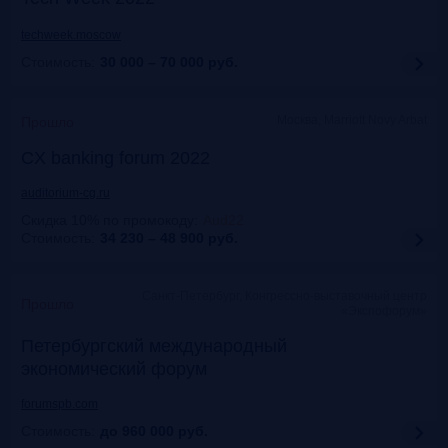
techweek.moscow
Стоимость:
30 000 – 70 000
руб.
Москва, Marriott Novy Arbat
Прошло
CX banking forum 2022
auditorium-cg.ru
Скидка 10% по промокоду
:
Aud22
Стоимость:
34 230 – 48 900
руб.
Санкт-Петербург, Конгрессно-выставочный центр
Прошло
«Экспофорум»
Петербургский международный
экономический форум
forumspb.com
Стоимость:
до 960 000
руб.