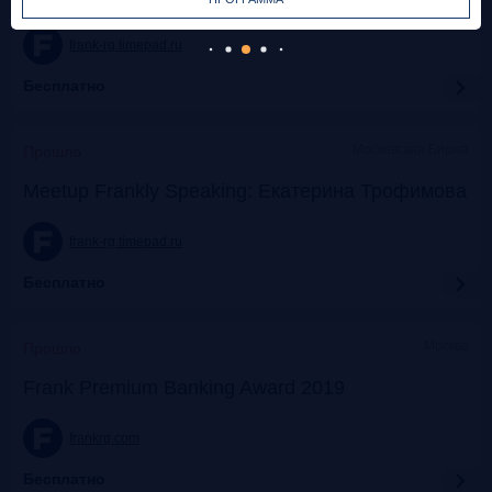
frank-rg.timepad.ru
Бесплатно
Московская Биржа
Прошло
Meetup Frankly Speaking: Екатерина Трофимова
frank-rg.timepad.ru
Бесплатно
Москва
Прошло
Frank Premium Banking Award 2019
frankrg.com
Бесплатно