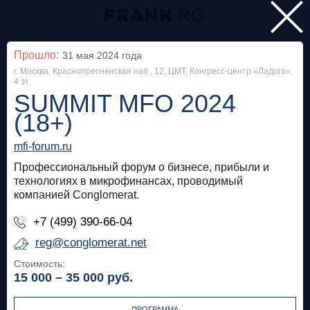
Главная
Прошло:
31 мая 2024
года
г. Москва, Краснопресненская наб., 12, ЦМТ, Конгресс-центр «Ладога»,
Мероприятия
4 эт.
SUMMIT MFO 2024
Все
(18+)
Особняк на Волхонке
Прошло
mfi-forum.ru
Frank Private Banking Award 2018
Профессиональный форум о бизнесе, прибыли и
технологиях в микрофинансах, проводимый
компанией Conglomerat.
frankrg.com
+7 (499) 390-66-04
Бесплатно
reg@conglomerat.net
Стоимость:
Москва, SOK
Прошло
15 000 – 35 000
руб.
Meetup «Дедолларизация, санкции и capital
control: чего ждать в России?»
ПРОГРАММА