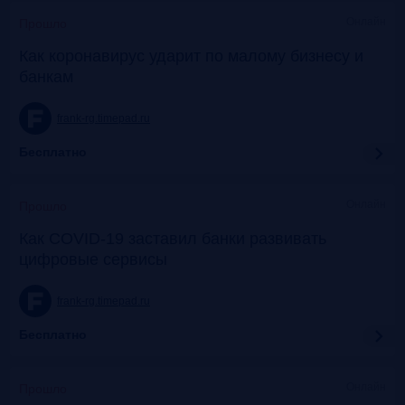
Онлайн
Прошло
Как коронавирус ударит по малому бизнесу и
банкам
frank-rg.timepad.ru
Бесплатно
Онлайн
Прошло
Как COVID-19 заставил банки развивать
цифровые сервисы
frank-rg.timepad.ru
Бесплатно
Онлайн
Прошло