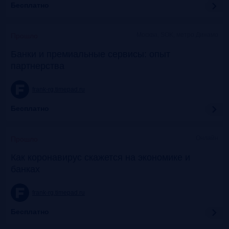
Бесплатно
Москва, SOK, метро Динамо
Прошло
Банки и премиальные сервисы: опыт
партнерства
frank-rg.timepad.ru
Бесплатно
Онлайн
Прошло
Как коронавирус скажется на экономике и
банках
frank-rg.timepad.ru
Бесплатно