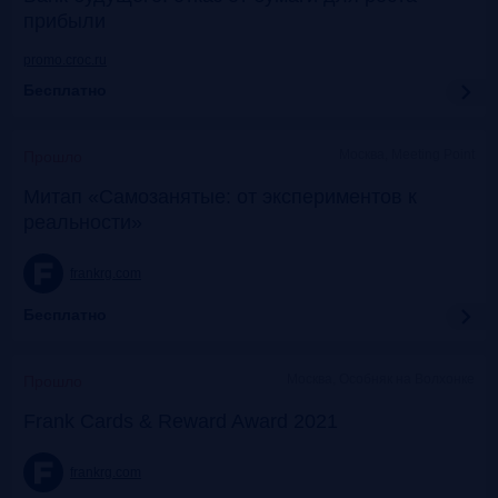
прибыли
promo.croc.ru
Бесплатно
Москва, Meeting Point
Прошло
Митап «Самозанятые: от экспериментов к
реальности»
frankrg.com
Бесплатно
Москва, Особняк на Волхонке
Прошло
Frank Cards & Reward Award 2021
frankrg.com