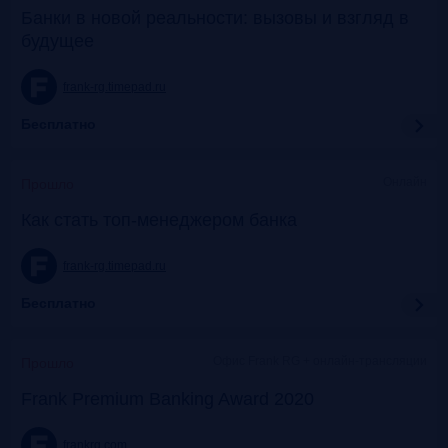
Банки в новой реальности: вызовы и взгляд в
будущее
frank-rg.timepad.ru
Бесплатно
Онлайн
Прошло
Как стать топ-менеджером банка
frank-rg.timepad.ru
Бесплатно
Офис Frank RG + онлайн-трансляции
Прошло
Frank Premium Banking Award 2020
frankrg.com