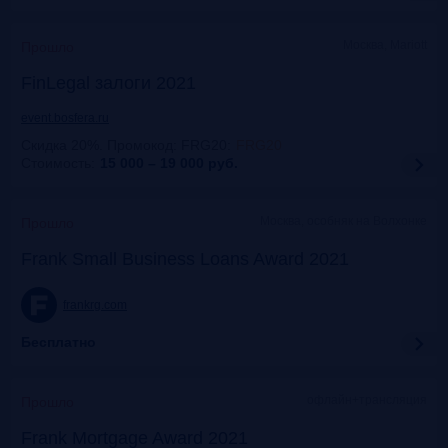
Москва, Mariott
Прошло
FinLegal залоги 2021
event.bosfera.ru
Скидка 20%. Промокод: FRG20
:
FRG20
Стоимость:
15 000 – 19 000
руб.
Москва, особняк на Волхонке
Прошло
Frank Small Business Loans Award 2021
frankrg.com
Бесплатно
офлайн+трансляция
Прошло
Frank Mortgage Award 2021