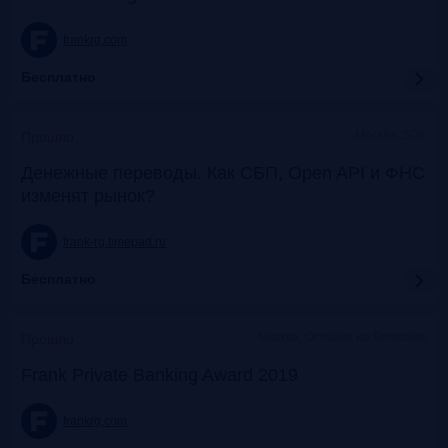
frankrg.com
Бесплатно
Москва, SOK
Прошло
Денежные переводы. Как СБП, Open API и ФНС
изменят рынок?
frank-rg.timepad.ru
Бесплатно
Москва, Особняк на Волхонке
Прошло
Frank Private Banking Award 2019
frankrg.com