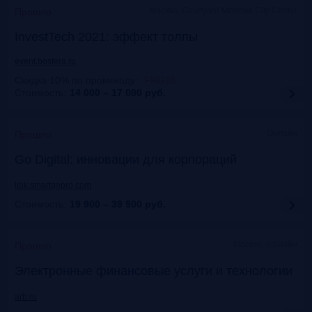
Москва, Courtyard Moscow City Center
Прошло
InvestTech 2021: эффект толпы
event.bosfera.ru
Скидка 10% по промокоду:
:
FRG15
Стоимость:
14 000 – 17 000
руб.
Онлайн
Прошло
Gо Digital: инновации для корпораций
link.smartgopro.com
Стоимость:
19 900 – 39 900
руб.
Москва, офлайн
Прошло
Электронные финансовые услуги и технологии
arb.ru