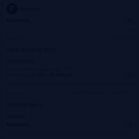
frankrg.com
Бесплатно
ЦМТ, Москва
Прошло
Open Banking 2021
event.bosfera.ru
Скидка 20% по промокоду
:
FRG20
Стоимость:
12 000 – 15 000
руб.
Москва, Конгресс-центр технополис
Прошло
Scoring Day X
scorconf.ru
Бесплатно