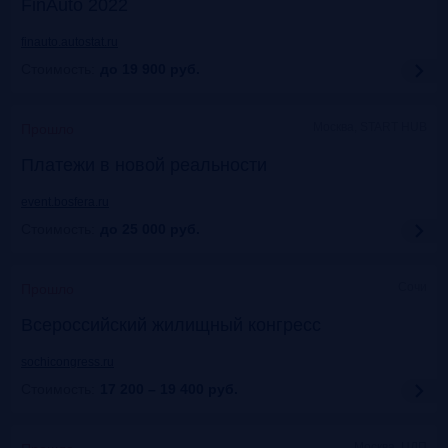
FinAuto 2022
finauto.autostat.ru
Стоимость:
до 19 900
руб.
Москва, START HUB
Прошло
Платежи в новой реальности
event.bosfera.ru
Стоимость:
до 25 000
руб.
Сочи
Прошло
Всероссийский жилищный конгресс
sochicongress.ru
Стоимость:
17 200 – 19 400
руб.
Москва, ЦДП