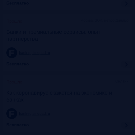
Бесплатно
Москва, SOK, метро Динамо
Прошло
Банки и премиальные сервисы: опыт
партнерства
frank-rg.timepad.ru
Бесплатно
Онлайн
Прошло
Как коронавирус скажется на экономике и
банках
frank-rg.timepad.ru
Бесплатно