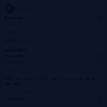
frankrg.com
Бесплатно
Holiday Inn Moscow Lesnaya
Прошло
FinSME-2021
event.bosfera.ru
Бесплатно
Lotte Hotel Moscow
Прошло
ESG-инвестиции в России: на пути к зеленой
экономике
events.vedomosti.ru
Бесплатно