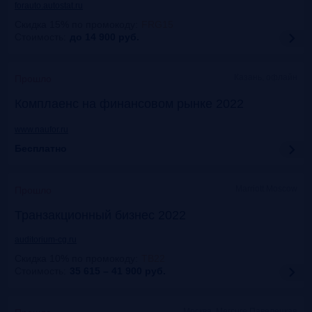
forauto.autostat.ru
Скидка 15% по промокоду
:
FRG15
Стоимость:
до 14 900
руб.
Казань, офлайн
Прошло
Комплаенс на финансовом рынке 2022
www.naufor.ru
Бесплатно
Marriott Moscow
Прошло
Транзакционный бизнес 2022
auditorium-cg.ru
Скидка 10% по промокоду
:
ТВ22
Стоимость:
35 615 – 41 900
руб.
Москва, Mercure Павелецкая