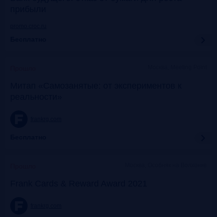
прибыли
promo.croc.ru
Бесплатно
Москва, Meeting Point
Прошло
Митап «Самозанятые: от экспериментов к
реальности»
frankrg.com
Бесплатно
Москва, Особняк на Волхонке
Прошло
Frank Cards & Reward Award 2021
frankrg.com