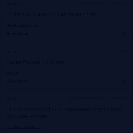
Москва, Технопарк «Сколково»
Прошло
Облака и бизнес: новые точки роста
cloudbusiness.sk.ru
Бесплатно
Сочи
Прошло
Банки России – XXI век
asros.ru
Бесплатно
InterContinental Moscow Tverskaya
Прошло
Рынок зеленого финансирования: устойчивое
будущее России
praktika.vedomosti.ru