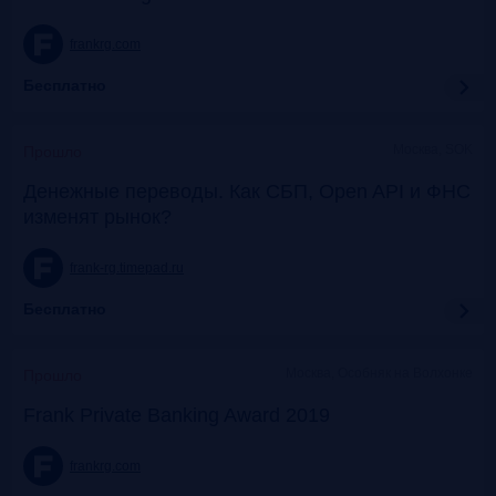
frankrg.com
Бесплатно
Москва, SOK
Прошло
Денежные переводы. Как СБП, Open API и ФНС
изменят рынок?
frank-rg.timepad.ru
Бесплатно
Москва, Особняк на Волхонке
Прошло
Frank Private Banking Award 2019
frankrg.com