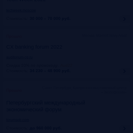
techweek.moscow
Стоимость:
30 000 – 70 000
руб.
Москва, Marriott Novy Arbat
Прошло
CX banking forum 2022
auditorium-cg.ru
Скидка 10% по промокоду
:
Aud22
Стоимость:
34 230 – 48 900
руб.
Санкт-Петербург, Конгрессно-выставочный центр
Прошло
«Экспофорум»
Петербургский международный
экономический форум
forumspb.com
Стоимость:
до 960 000
руб.