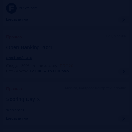
frankrg.com
Бесплатно
ЦМТ, Москва
Прошло
Open Banking 2021
event.bosfera.ru
Скидка 20% по промокоду
:
FRG20
Стоимость:
12 000 – 15 000
руб.
Москва, Конгресс-центр технополис
Прошло
Scoring Day X
scorconf.ru
Бесплатно