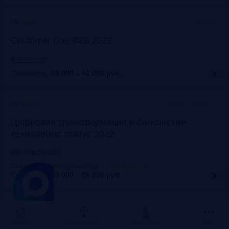
Онлайн
Прошло
Customer Day B2B 2022
fb-forum.com
Стоимость:
20 000 – 41 000
руб.
Москва, Марриотт
Прошло
Цифровая трансформация и банковские
технологии: статус 2022
dialogmanag.com
Скидка 10% по промокоду
:
FRANKRG10
Стоимость:
69 000 – 96 000
руб.
Москва, ЦДП
Прошло
FinNext 2022
Главная
Исследования
Frank Award
Ещё