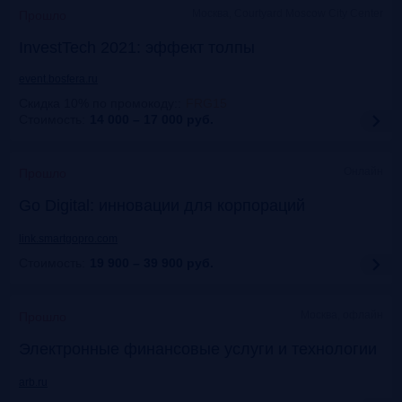
Москва, Courtyard Moscow City Center
Прошло
InvestTech 2021: эффект толпы
event.bosfera.ru
Скидка 10% по промокоду:
:
FRG15
Стоимость:
14 000 – 17 000
руб.
Онлайн
Прошло
Gо Digital: инновации для корпораций
link.smartgopro.com
Стоимость:
19 900 – 39 900
руб.
Москва, офлайн
Прошло
Электронные финансовые услуги и технологии
arb.ru