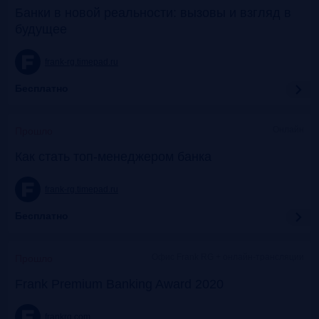
Банки в новой реальности: вызовы и взгляд в
будущее
frank-rg.timepad.ru
Бесплатно
Онлайн
Прошло
Как стать топ-менеджером банка
frank-rg.timepad.ru
Бесплатно
Офис Frank RG + онлайн-трансляции
Прошло
Frank Premium Banking Award 2020
frankrg.com