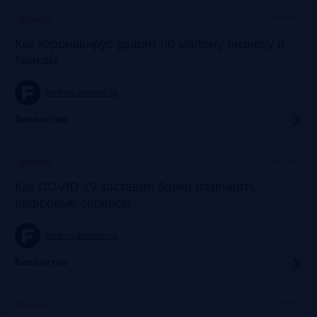
Онлайн
Прошло
Как коронавирус ударит по малому бизнесу и
банкам
frank-rg.timepad.ru
Бесплатно
Онлайн
Прошло
Как COVID-19 заставил банки развивать
цифровые сервисы
frank-rg.timepad.ru
Бесплатно
Онлайн
Прошло