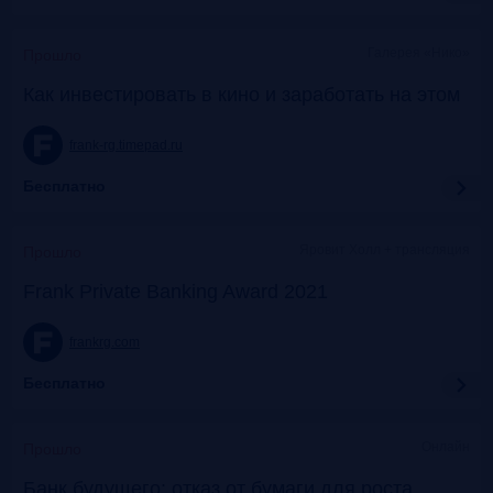
Галерея «Нико»
Прошло
Как инвестировать в кино и заработать на этом
frank-rg.timepad.ru
Бесплатно
Яровит Холл + трансляция
Прошло
Frank Private Banking Award 2021
frankrg.com
Бесплатно
Онлайн
Прошло
Банк будущего: отказ от бумаги для роста