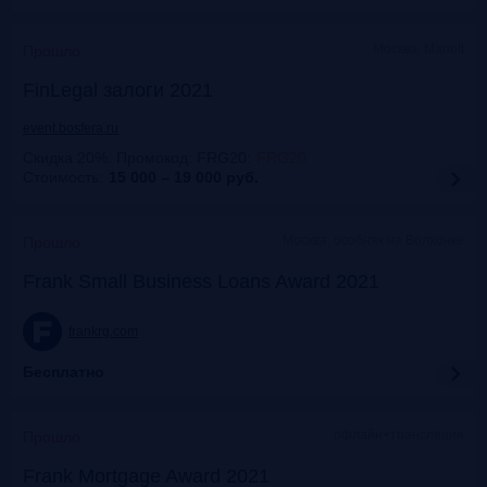
Москва, Mariott
Прошло
FinLegal залоги 2021
event.bosfera.ru
Скидка 20%. Промокод: FRG20
:
FRG20
Стоимость:
15 000 – 19 000
руб.
Москва, особняк на Волхонке
Прошло
Frank Small Business Loans Award 2021
frankrg.com
Бесплатно
офлайн+трансляция
Прошло
Frank Mortgage Award 2021