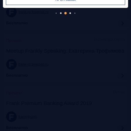
frank-rg.timepad.ru
Бесплатно
Московская Биржа
Прошло
Meetup Frankly Speaking: Екатерина Трофимова
frank-rg.timepad.ru
Бесплатно
Москва
Прошло
Frank Premium Banking Award 2019
frankrg.com
Бесплатно