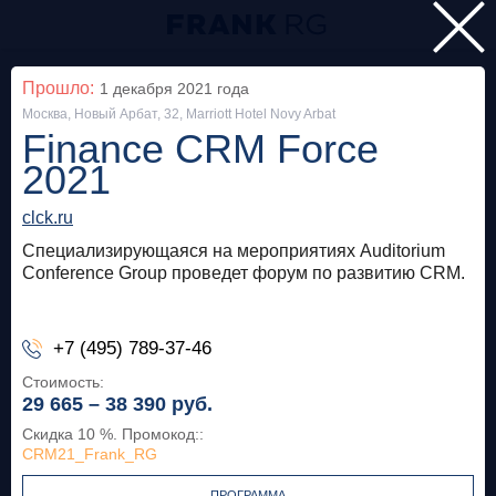
Главная
Прошло:
1 декабря 2021
года
Москва, Новый Арбат, 32, Marriott Hotel Novy Arbat
Мероприятия
Finance CRM Force
Все
2021
clck.ru
Особняк на Волхонке
Прошло
Специализирующаяся на мероприятиях Auditorium
Frank Private Banking Award 2018
Conference Group проведет форум по развитию CRM.
frankrg.com
+7 (495) 789-37-46
Бесплатно
Стоимость:
29 665 – 38 390
руб.
Москва, SOK
Прошло
Скидка 10 %. Промокод:
:
CRM21_Frank_RG
Meetup «Дедолларизация, санкции и capital
control: чего ждать в России?»
ПРОГРАММА