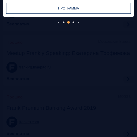
ПРОГРАММА
frank-rg.timepad.ru
Бесплатно
Московская Биржа
Прошло
Meetup Frankly Speaking: Екатерина Трофимова
frank-rg.timepad.ru
Бесплатно
Москва
Прошло
Frank Premium Banking Award 2019
frankrg.com
Бесплатно