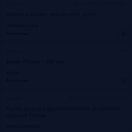
Москва, Технопарк «Сколково»
Прошло
Облака и бизнес: новые точки роста
cloudbusiness.sk.ru
Бесплатно
Сочи
Прошло
Банки России – XXI век
asros.ru
Бесплатно
InterContinental Moscow Tverskaya
Прошло
Рынок зеленого финансирования: устойчивое
будущее России
praktika.vedomosti.ru