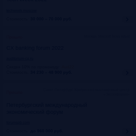
techweek.moscow
Стоимость:
30 000 – 70 000
руб.
Москва, Marriott Novy Arbat
Прошло
CX banking forum 2022
auditorium-cg.ru
Скидка 10% по промокоду
:
Aud22
Стоимость:
34 230 – 48 900
руб.
Санкт-Петербург, Конгрессно-выставочный центр
Прошло
«Экспофорум»
Петербургский международный
экономический форум
forumspb.com
Стоимость:
до 960 000
руб.