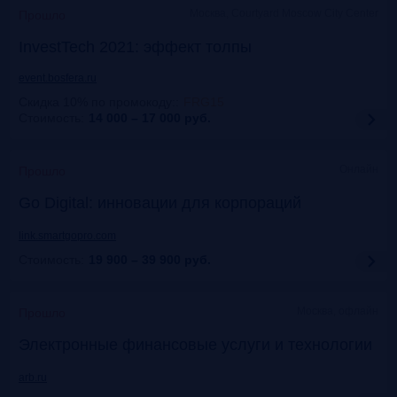
Москва, Courtyard Moscow City Center
Прошло
InvestTech 2021: эффект толпы
event.bosfera.ru
Скидка 10% по промокоду:
:
FRG15
Стоимость:
14 000 – 17 000
руб.
Онлайн
Прошло
Gо Digital: инновации для корпораций
link.smartgopro.com
Стоимость:
19 900 – 39 900
руб.
Москва, офлайн
Прошло
Электронные финансовые услуги и технологии
arb.ru