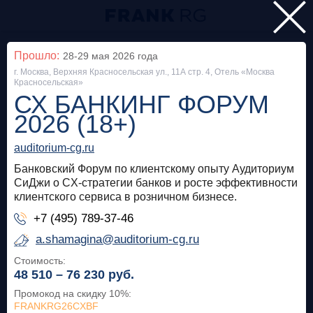
Главная
Прошло:
28-29 мая 2026
года
г. Москва, Верхняя Красносельская ул., 11А стр. 4, Отель «Москва
Мероприятия
Красносельская»
СХ БАНКИНГ ФОРУМ
Все
2026 (18+)
Особняк на Волхонке
Прошло
auditorium-cg.ru
Frank Private Banking Award 2018
Банковский Форум по клиентскому опыту Аудиториум
СиДжи о CX-стратегии банков и росте эффективности
клиентского сервиса в розничном бизнесе.
frankrg.com
+7 (495) 789-37-46
Бесплатно
a.shamagina@auditorium-cg.ru
Стоимость:
Москва, SOK
Прошло
48 510 – 76 230
руб.
Meetup «Дедолларизация, санкции и capital
Промокод на скидку 10%
:
FRANKRG26CXBF
control: чего ждать в России?»