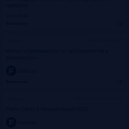
прибыли
promo.croc.ru
Бесплатно
Москва, Meeting Point
Прошло
Митап «Самозанятые: от экспериментов к
реальности»
frankrg.com
Бесплатно
Москва, Особняк на Волхонке
Прошло
Frank Cards & Reward Award 2021
frankrg.com