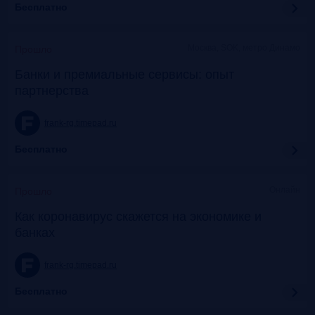
Бесплатно
Москва, SOK, метро Динамо
Прошло
Банки и премиальные сервисы: опыт
партнерства
frank-rg.timepad.ru
Бесплатно
Онлайн
Прошло
Как коронавирус скажется на экономике и
банках
frank-rg.timepad.ru
Бесплатно