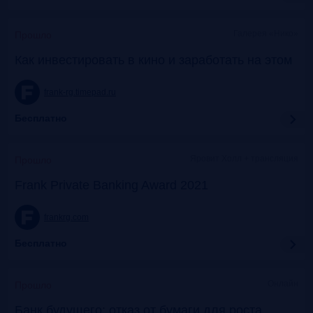
Галерея «Нико»
Прошло
Как инвестировать в кино и заработать на этом
frank-rg.timepad.ru
Бесплатно
Яровит Холл + трансляция
Прошло
Frank Private Banking Award 2021
frankrg.com
Бесплатно
Онлайн
Прошло
Банк будущего: отказ от бумаги для роста