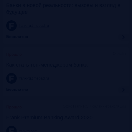
Банки в новой реальности: вызовы и взгляд в
будущее
frank-rg.timepad.ru
Бесплатно
Онлайн
Прошло
Как стать топ-менеджером банка
frank-rg.timepad.ru
Бесплатно
Офис Frank RG + онлайн-трансляции
Прошло
Frank Premium Banking Award 2020
frankrg.com