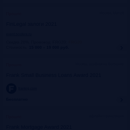
Москва, Mariott
Прошло
FinLegal залоги 2021
event.bosfera.ru
Скидка 20%. Промокод: FRG20
:
FRG20
Стоимость:
15 000 – 19 000
руб.
Москва, особняк на Волхонке
Прошло
Frank Small Business Loans Award 2021
frankrg.com
Бесплатно
офлайн+трансляция
Прошло
Frank Mortgage Award 2021