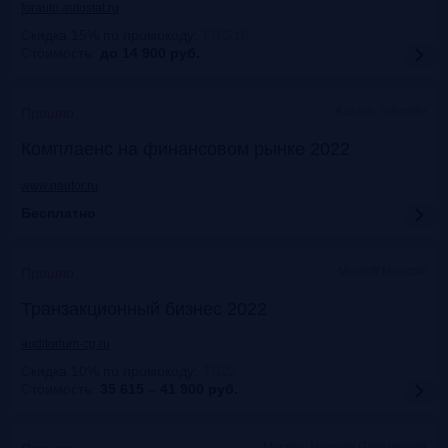
forauto.autostat.ru
Скидка 15% по промокоду
:
FRG15
Стоимость:
до 14 900
руб.
Казань, офлайн
Прошло
Комплаенс на финансовом рынке 2022
www.naufor.ru
Бесплатно
Marriott Moscow
Прошло
Транзакционный бизнес 2022
auditorium-cg.ru
Скидка 10% по промокоду
:
ТВ22
Стоимость:
35 615 – 41 900
руб.
Москва, Mercure Павелецкая