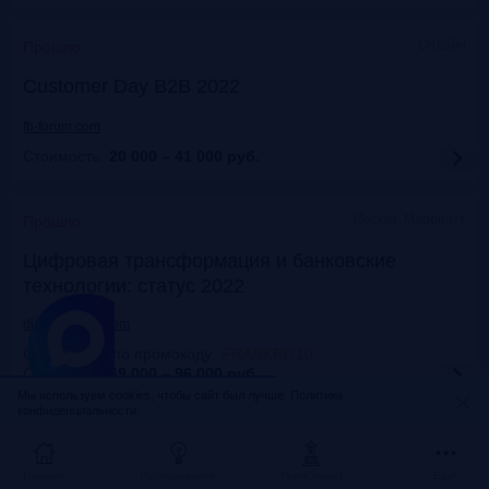
Онлайн
Прошло
Customer Day B2B 2022
fb-forum.com
Стоимость:
20 000 – 41 000
руб.
Москва, Марриотт
Прошло
Цифровая трансформация и банковские
технологии: статус 2022
dialogmanag.com
Скидка 10% по промокоду
:
FRANKRG10
Стоимость:
69 000 – 96 000
руб.
Мы используем cookies, чтобы сайт был лучше.
Политика
конфиденциальности.
Москва, ЦДП
Прошло
FinNext 2022
Главная
Исследования
Frank Award
Ещё