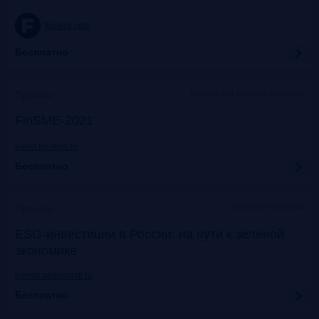
frankrg.com
Бесплатно
Holiday Inn Moscow Lesnaya
Прошло
FinSME-2021
event.bosfera.ru
Бесплатно
Lotte Hotel Moscow
Прошло
ESG-инвестиции в России: на пути к зеленой
экономике
events.vedomosti.ru
Бесплатно