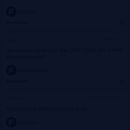
frankrg.com
Бесплатно
Москва, SOK
Прошло
Денежные переводы. Как СБП, Open API и ФНС
изменят рынок?
frank-rg.timepad.ru
Бесплатно
Москва, Особняк на Волхонке
Прошло
Frank Private Banking Award 2019
frankrg.com