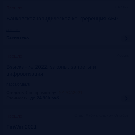
Онлайн
Прошло
Банковская юридическая конференция АБР
asros.ru
Бесплатно
Москва
Прошло
Взыскание 2022: законы, запреты и
цифровизация
napcaforum.ru
Скидка 5% по промокоду
:
NAPCA2021
Стоимость:
до 24 900
руб.
Старт Хаб на Красном Октябре
Прошло
FinWin 2021