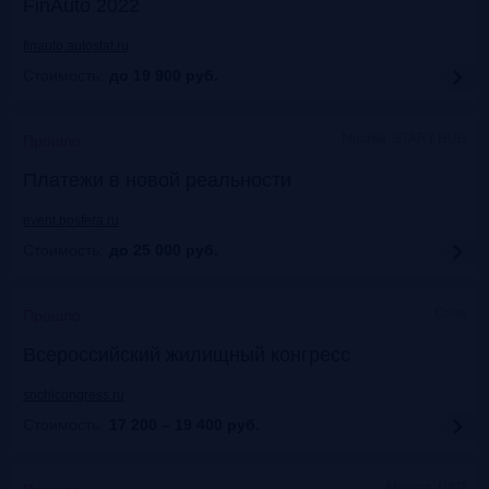
FinAuto 2022
finauto.autostat.ru
Стоимость:
до 19 900
руб.
Москва, START HUB
Прошло
Платежи в новой реальности
event.bosfera.ru
Стоимость:
до 25 000
руб.
Сочи
Прошло
Всероссийский жилищный конгресс
sochicongress.ru
Стоимость:
17 200 – 19 400
руб.
Москва, ЦДП