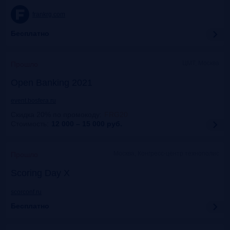
frankrg.com
Бесплатно
ЦМТ, Москва
Прошло
Open Banking 2021
event.bosfera.ru
Скидка 20% по промокоду
:
FRG20
Стоимость:
12 000 – 15 000
руб.
Москва, Конгресс-центр технополис
Прошло
Scoring Day X
scorconf.ru
Бесплатно