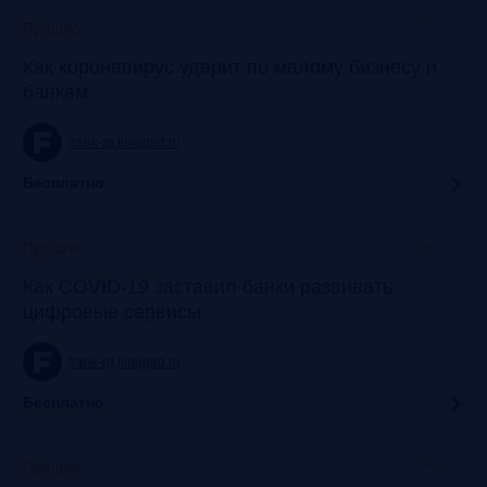
Онлайн
Прошло
Как коронавирус ударит по малому бизнесу и
банкам
frank-rg.timepad.ru
Бесплатно
Онлайн
Прошло
Как COVID-19 заставил банки развивать
цифровые сервисы
frank-rg.timepad.ru
Бесплатно
Онлайн
Прошло