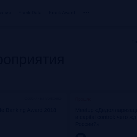
вания
Frank Data
Frank Award
По
оприятия
Особняк на Волхонке
Прошло
ate Banking Award 2018
Meetup «Дедолларизаци
и capital control: чего ж
России?»