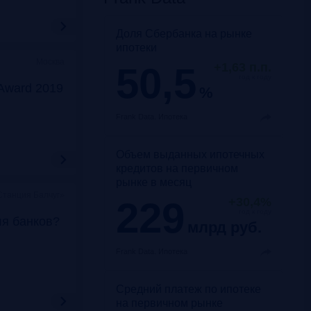
Доля Сбербанка на рынке
ипотеки
Москва
50,5
+1,63 п.п.
год к году
Award 2019
%
Frank Data.
Ипотека
Объем выданных ипотечных
кредитов на первичном
рынке в месяц
Станция Балчуг»
229
+30,4%
год к году
ля банков?
млрд руб.
Frank Data.
Ипотека
Средний платеж по ипотеке
на первичном рынке