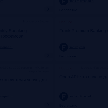
com
frank-rg.timepad.ru
Бесплатно
Московская Биржа
Прошло
nkly Speaking:
Frank Premium Banking 
 Трофимова
timepad.ru
frankrg.com
Бесплатно
c 9:30 до 12:30 коворкинг «Рабочая
Москва, «Рабочая 
Прошло
станция Балчуг»
Open API: это опасно д
 экосистемы услуг для
timepad.ru
frank-rg.timepad.ru
Бесплатно