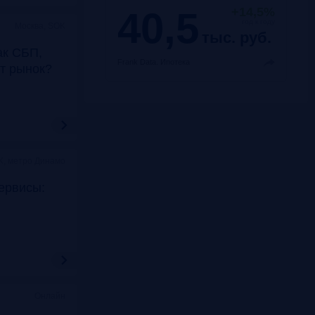
40,5
+14,5%
год к году
Москва, SOK
тыс. руб.
ак СБП,
Frank Data.
Ипотека
т рынок?
K, метро Динамо
ервисы:
Онлайн