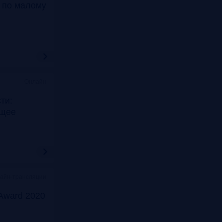
т по малому
Онлайн
ти:
ущее
лайн-трансляции
Award 2020