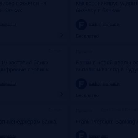
вирус скажется на
Как коронавирус удари
и банках
бизнесу и банкам
timepad.ru
frank-rg.timepad.ru
Бесплатно
Онлайн
Прошло
19 заставил банки
Банки в новой реальнос
 цифровые сервисы
вызовы и взгляд в буд
timepad.ru
frank-rg.timepad.ru
Бесплатно
Онлайн
Офис Frank RG + он
Прошло
топ-менеджером банка
Frank Premium Banking 
timepad.ru
frankrg.com