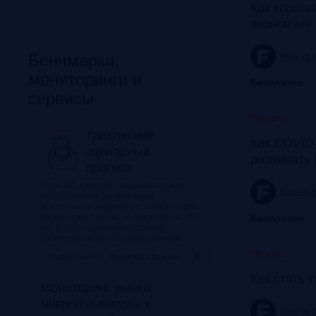
Как корона
экономике 
Бенчмарки,
frank-rg.
мониторинги и
Бесплатно
сервисы
Прошло
Трехлетний
Как COVID-
сценарный
развивать
прогноз
Frank RG ежеквартально обновляет
frank-rg.
прогноз на основе ключевых
экзогенных и эндогенных показателей
финансового рынка на ближайшие 3-5
Бесплатно
лет в трех сценариях: базовый,
оптимистичный и пессимистичный.
Прошло
Обновление:
Ежеквартально
Как стать 
Мониторинг рынка
микрофинансовых
frank-rg.