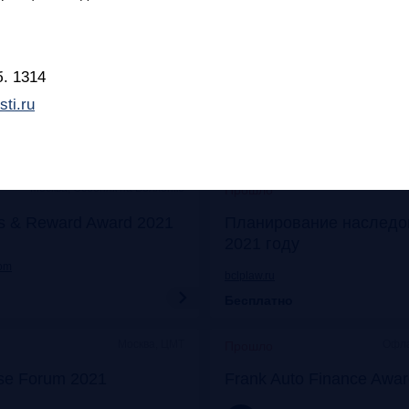
Онлайн
Моск
Прошло
его: отказ от бумаги
Митап «Самозанятые: о
 прибыли
экспериментов к реаль
б. 1314
ti.ru
frankrg.com
Бесплатно
Москва, Особняк на Волхонке
Прошло
s & Reward Award 2021
Планирование наследо
2021 году
com
bclplaw.ru
Бесплатно
Москва, ЦМТ
Офла
Прошло
se Forum 2021
Frank Auto Finance Awa