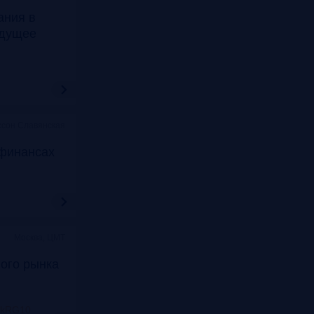
ания в
удущее
ссон Славянская
финансах
Москва, ЦМТ
ого рынка
nkRG10