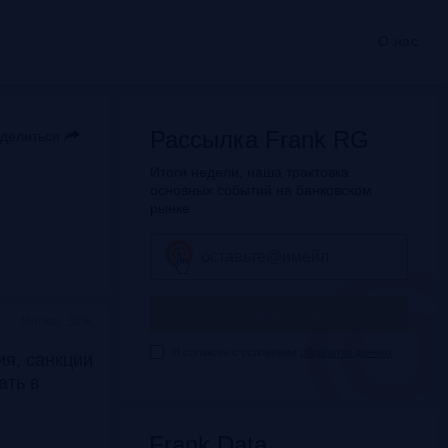
О нас
Рассылка Frank RG
делиться
Итоги недели, наша трактовка
основных событий на банковском
рынке
ПОДПИСАТЬСЯ
Москва, SOK
Я согласен с условиями
обработки данных
я, санкции
дать в
Frank Data