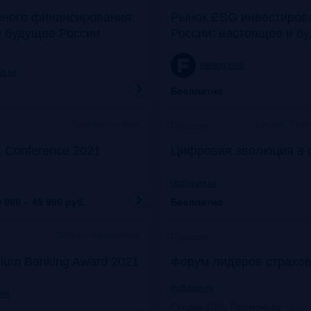
еного финансирования:
Рынок ESG инвестиров
е будущее России
России: настоящее и б
frankrg.com
ti.ru
Бесплатно
Офлайн+онлайн
Москва, Рэди
Прошло
k Conference 2021
Цифровая эволюция в 
u
vbaforum.ru
 000 – 45 900
руб.
Бесплатно
Офлайн+трансляция
Прошло
ium Banking Award 2021
Форум лидеров страхов
insfuture.ru
com
Скидка 10%. Промокоду
:
Fra