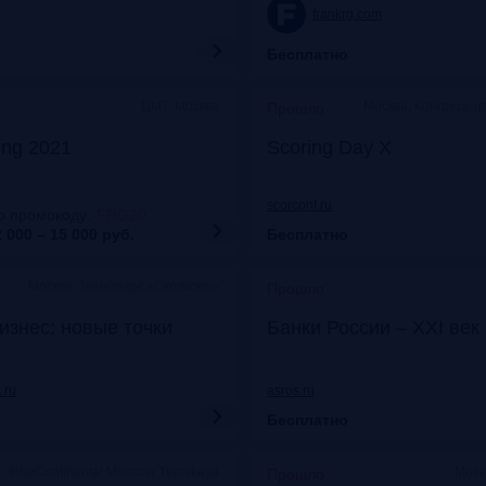
frankrg.com
Бесплатно
ЦМТ, Москва
Москва, Конгресс-ц
Прошло
ing 2021
Scoring Day X
scorconf.ru
о промокоду
:
FRG20
 000 – 15 000
руб.
Бесплатно
Москва, Технопарк «Сколково»
Прошло
изнес: новые точки
Банки России – XXI век
.ru
asros.ru
Бесплатно
InterContinental Moscow Tverskaya
Моск
Прошло