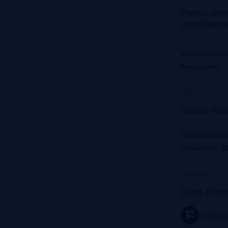
Рынок зел
устойчиво
praktika.vedomos
Бесплатно
Прошло
Russia Ris
riskconference.r
Стоимость:
29
Прошло
Frank Prem
frankrg.