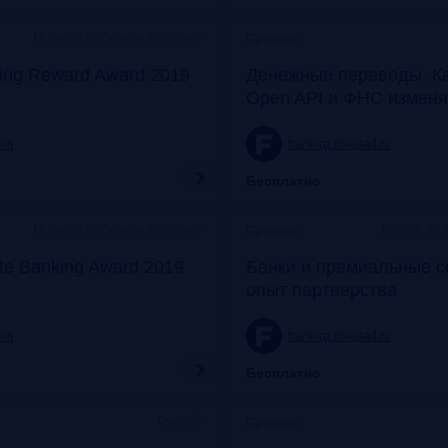
Москва, Особняк на Волхонке
Прошло
ing Reward Award 2019
Денежные переводы. К
Open API и ФНС изменя
com
frank-rg.timepad.ru
Бесплатно
Москва, Особняк на Волхонке
Москва, SO
Прошло
ate Banking Award 2019
Банки и премиальные с
опыт партнерства
com
frank-rg.timepad.ru
Бесплатно
Онлайн
Прошло