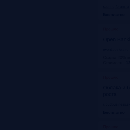
scoring-forum.ru
Бесплатно
Прошло
Open Bank
event.bosfera.ru
Скидка 20% п
Стоимость:
12
Прошло
Облака и б
роста
cloudbusiness.sk
Бесплатно
Прошло