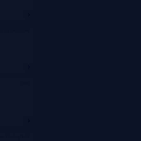
ентр технополис
Сочи
ва, Meeting Point