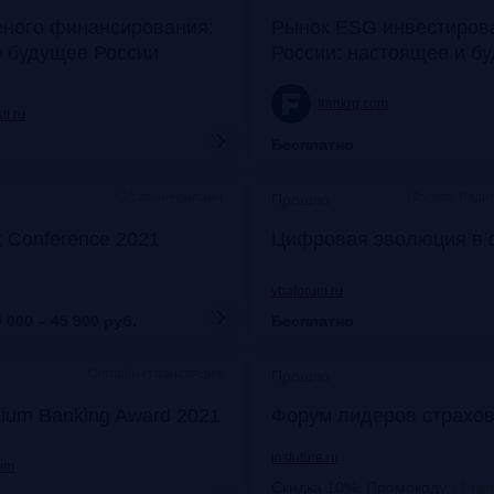
еного финансирования:
Рынок ESG инвестиров
е будущее России
России: настоящее и б
frankrg.com
ti.ru
Бесплатно
Офлайн+онлайн
Москва, Рэди
Прошло
k Conference 2021
Цифровая эволюция в 
u
vbaforum.ru
 000 – 45 900
руб.
Бесплатно
Офлайн+трансляция
Прошло
ium Banking Award 2021
Форум лидеров страхов
insfuture.ru
com
Скидка 10%. Промокоду
:
Fra