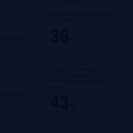
Средний уровень одобрения
по автокредитам за месяц
Москва
36
+4 п.п.
год к году
Award 2019
%
Frank Data.
Автокредиты
Средний уровень одобрения
по автокредитам на новые
автомобили, выданных за
Станция Балчуг»
месяц
ля банков?
43
+2 п.п.
год к году
%
Frank Data.
Автокредиты