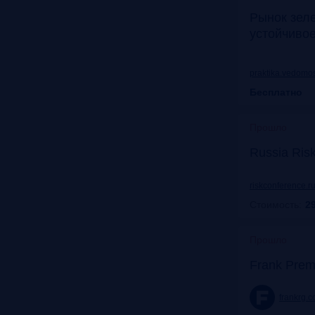
Рынок зел
устойчиво
praktika.vedomos
Бесплатно
Прошло
Russia Ris
riskconference.r
Стоимость:
29
Прошло
Frank Prem
frankrg.