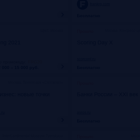
frankrg.com
Бесплатно
ЦМТ, Москва
Москва, Конгресс-ц
Прошло
ing 2021
Scoring Day X
scorconf.ru
о промокоду
:
FRG20
 000 – 15 000
руб.
Бесплатно
Москва, Технопарк «Сколково»
Прошло
изнес: новые точки
Банки России – XXI век
.ru
asros.ru
Бесплатно
InterContinental Moscow Tverskaya
Моск
Прошло