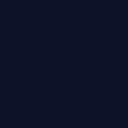
ентр технополис
Сочи
ва, Meeting Point