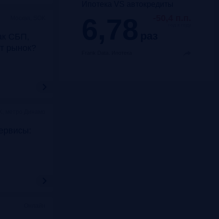
Ипотека VS автокредиты
6,78
-50,4 п.п.
Москва, SOK
год к году
раз
ак СБП,
т рынок?
Frank Data.
Ипотека
K, метро Динамо
ервисы:
Онлайн