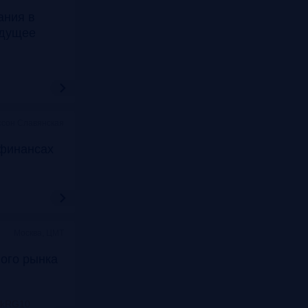
ания в
удущее
ссон Славянская
финансах
Москва, ЦМТ
ого рынка
nkRG10