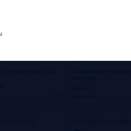
Онлайн
Моск
Прошло
его: отказ от бумаги
Митап «Самозанятые: о
 прибыли
экспериментов к реаль
u
frankrg.com
Бесплатно
Москва, Особняк на Волхонке
Прошло
s & Reward Award 2021
Планирование наследо
2021 году
com
bclplaw.ru
Бесплатно
Москва, ЦМТ
Офла
Прошло
se Forum 2021
Frank Auto Finance Awa