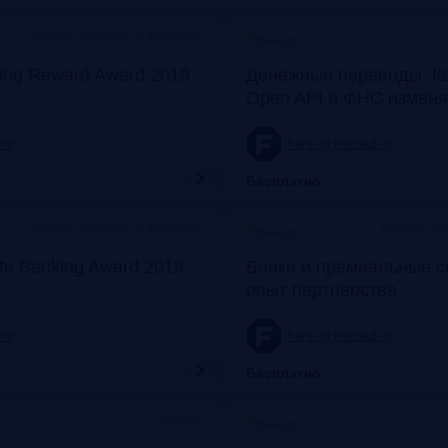
Москва, Особняк на Волхонке
Прошло
ing Reward Award 2019
Денежные переводы. К
Open API и ФНС изменя
com
frank-rg.timepad.ru
Бесплатно
Москва, Особняк на Волхонке
Москва, SO
Прошло
ate Banking Award 2019
Банки и премиальные с
опыт партнерства
com
frank-rg.timepad.ru
Бесплатно
Онлайн
Прошло