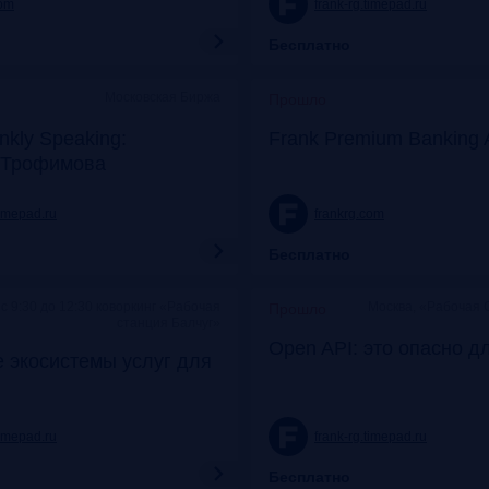
com
frank-rg.timepad.ru
Бесплатно
Московская Биржа
Прошло
nkly Speaking:
Frank Premium Banking 
 Трофимова
timepad.ru
frankrg.com
Бесплатно
c 9:30 до 12:30 коворкинг «Рабочая
Москва, «Рабочая 
Прошло
станция Балчуг»
Open API: это опасно д
 экосистемы услуг для
timepad.ru
frank-rg.timepad.ru
Бесплатно