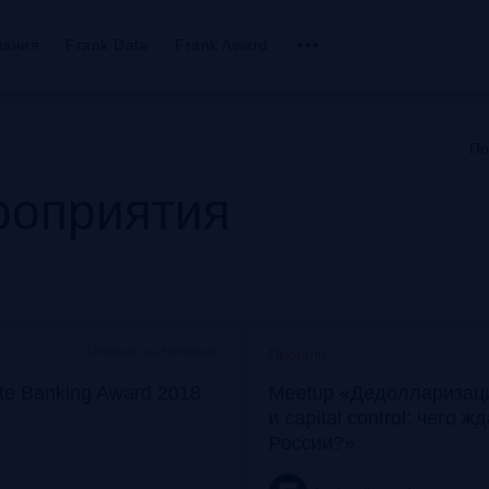
вания
Frank Data
Frank Award
По
оприятия
Особняк на Волхонке
Прошло
ate Banking Award 2018
Meetup «Дедолларизаци
и capital control: чего ж
России?»