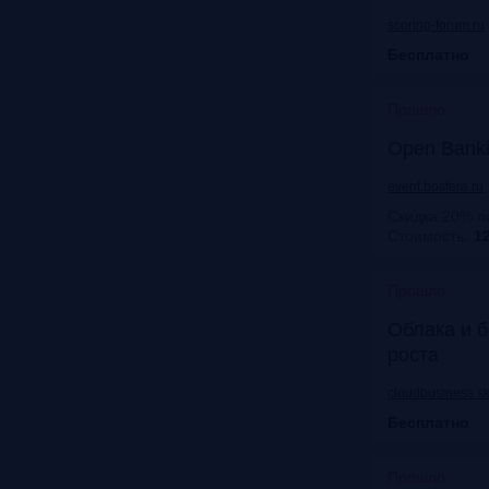
scoring-forum.ru
Бесплатно
Прошло
Open Bank
event.bosfera.ru
Скидка 20% п
Стоимость:
12
Прошло
Облака и б
роста
cloudbusiness.sk
Бесплатно
Прошло