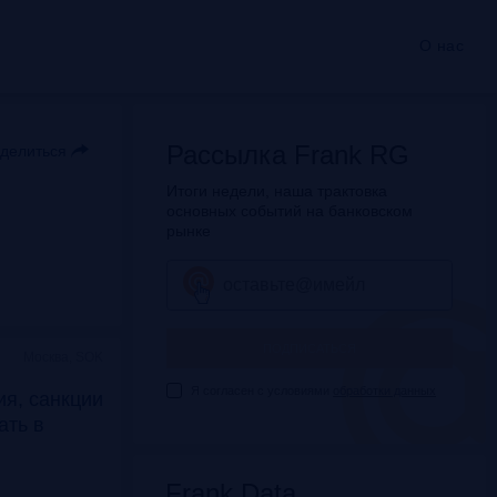
О нас
Рассылка Frank RG
делиться
Итоги недели, наша трактовка
основных событий на банковском
рынке
ПОДПИСАТЬСЯ
Москва, SOK
Я согласен с условиями
обработки данных
я, санкции
дать в
Frank Data