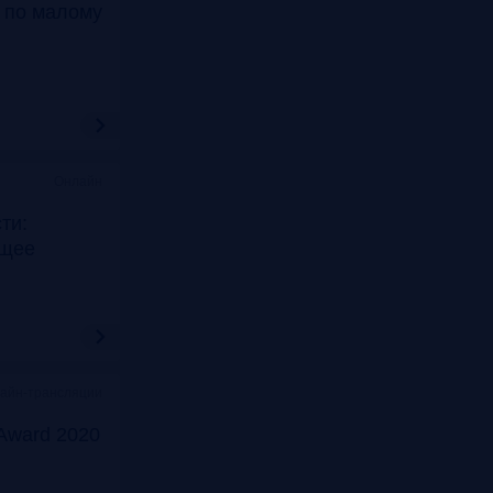
т по малому
Онлайн
ти:
ущее
лайн-трансляции
Award 2020