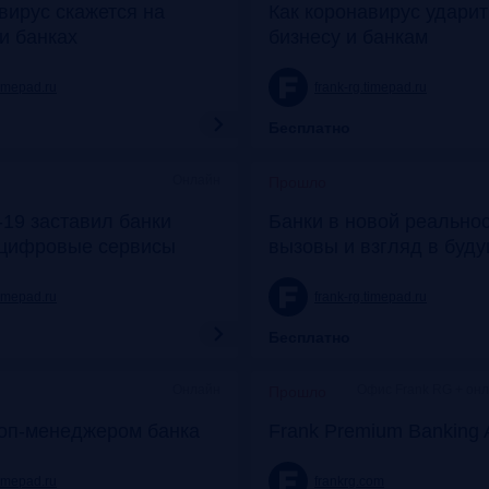
вирус скажется на
Как коронавирус удари
и банках
бизнесу и банкам
timepad.ru
frank-rg.timepad.ru
Бесплатно
Онлайн
Прошло
19 заставил банки
Банки в новой реальнос
 цифровые сервисы
вызовы и взгляд в буд
timepad.ru
frank-rg.timepad.ru
Бесплатно
Онлайн
Офис Frank RG + он
Прошло
топ-менеджером банка
Frank Premium Banking 
timepad.ru
frankrg.com