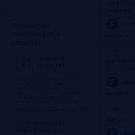
Как корона
экономике 
Бенчмарки,
frank-rg.
мониторинги и
Бесплатно
сервисы
Прошло
Трехлетний
Как COVID-
сценарный
развивать
прогноз
Frank RG ежеквартально обновляет
frank-rg.
прогноз на основе ключевых
экзогенных и эндогенных показателей
финансового рынка на ближайшие 3-5
Бесплатно
лет в трех сценариях: базовый,
оптимистичный и пессимистичный.
Прошло
Обновление:
Ежеквартально
Как стать 
Мониторинг рынка
микрофинансовых
frank-rg.