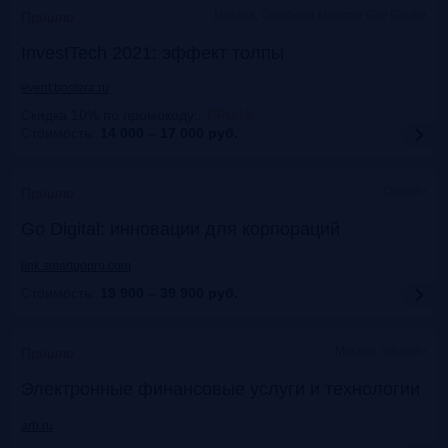
Москва, Courtyard Moscow City Center
Прошло
InvestTech 2021: эффект толпы
event.bosfera.ru
Скидка 10% по промокоду:
:
FRG15
Стоимость:
14 000 – 17 000
руб.
Онлайн
Прошло
Gо Digital: инновации для корпораций
link.smartgopro.com
Стоимость:
19 900 – 39 900
руб.
Москва, офлайн
Прошло
Электронные финансовые услуги и технологии
arb.ru