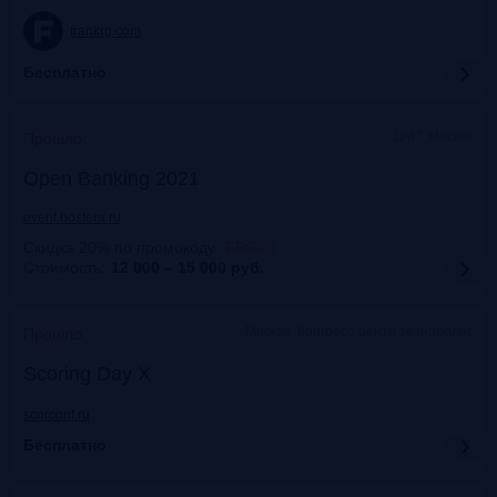
frankrg.com
Бесплатно
ЦМТ, Москва
Прошло
Open Banking 2021
event.bosfera.ru
Скидка 20% по промокоду
:
FRG20
Стоимость:
12 000 – 15 000
руб.
Москва, Конгресс-центр технополис
Прошло
Scoring Day X
scorconf.ru
Бесплатно