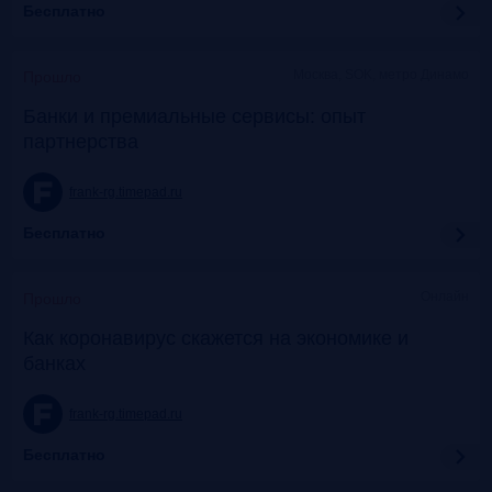
Бесплатно
Москва, SOK, метро Динамо
Прошло
Банки и премиальные сервисы: опыт
партнерства
frank-rg.timepad.ru
Бесплатно
Онлайн
Прошло
Как коронавирус скажется на экономике и
банках
frank-rg.timepad.ru
Бесплатно