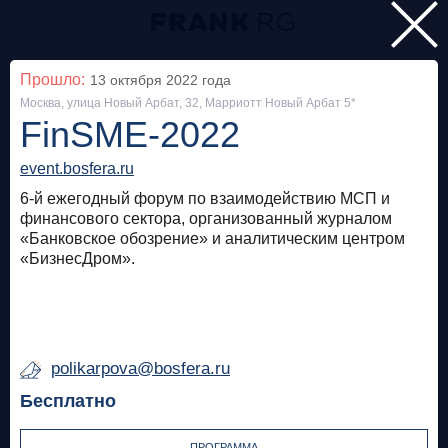
Главная
Прошло:
13 октября 2022
года
Москва, улица Новый Арбат, 32, Марриотт Новый Арбат 5*
Мероприятия
FinSME-2022
Все
event.bosfera.ru
6-й ежегодный форум по взаимодействию МСП и
Особняк на Волхонке
Прошло
финансового сектора, организованный журналом
«Банковское обозрение» и аналитическим центром
Frank Private Banking Award 2018
«БизнесДром».
frankrg.com
Бесплатно
polikarpova@bosfera.ru
Москва, SOK
Прошло
Бесплатно
Meetup «Дедолларизация, санкции и capital
control: чего ждать в России?»
ПРОГРАММА