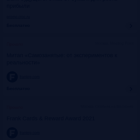
прибыли
promo.croc.ru
Бесплатно
Москва, Meeting Point
Прошло
Митап «Самозанятые: от экспериментов к
реальности»
frankrg.com
Бесплатно
Москва, Особняк на Волхонке
Прошло
Frank Cards & Reward Award 2021
frankrg.com