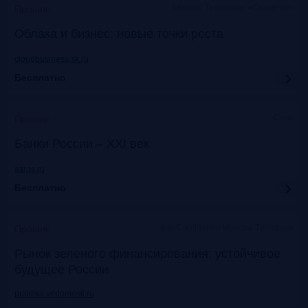
Москва, Технопарк «Сколково»
Прошло
Облака и бизнес: новые точки роста
cloudbusiness.sk.ru
Бесплатно
Сочи
Прошло
Банки России – XXI век
asros.ru
Бесплатно
InterContinental Moscow Tverskaya
Прошло
Рынок зеленого финансирования: устойчивое
будущее России
praktika.vedomosti.ru