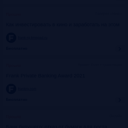
Галерея «Нико»
Прошло
Как инвестировать в кино и заработать на этом
frank-rg.timepad.ru
Бесплатно
Яровит Холл + трансляция
Прошло
Frank Private Banking Award 2021
frankrg.com
Бесплатно
Онлайн
Прошло
Банк будущего: отказ от бумаги для роста