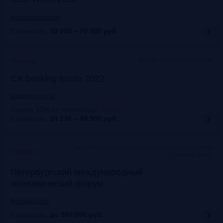
techweek.moscow
Стоимость:
30 000 – 70 000
руб.
Москва, Marriott Novy Arbat
Прошло
CX banking forum 2022
auditorium-cg.ru
Скидка 10% по промокоду
:
Aud22
Стоимость:
34 230 – 48 900
руб.
Санкт-Петербург, Конгрессно-выставочный центр
Прошло
«Экспофорум»
Петербургский международный
экономический форум
forumspb.com
Стоимость:
до 960 000
руб.