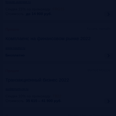
forauto.autostat.ru
Скидка 15% по промокоду
:
FRG15
Стоимость:
до 14 900
руб.
Казань, офлайн
Прошло
Комплаенс на финансовом рынке 2022
www.naufor.ru
Бесплатно
Marriott Moscow
Прошло
Транзакционный бизнес 2022
auditorium-cg.ru
Скидка 10% по промокоду
:
ТВ22
Стоимость:
35 615 – 41 900
руб.
Москва, Mercure Павелецкая