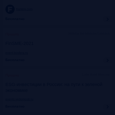
frankrg.com
Бесплатно
Holiday Inn Moscow Lesnaya
Прошло
FinSME-2021
event.bosfera.ru
Бесплатно
Lotte Hotel Moscow
Прошло
ESG-инвестиции в России: на пути к зеленой
экономике
events.vedomosti.ru
Бесплатно