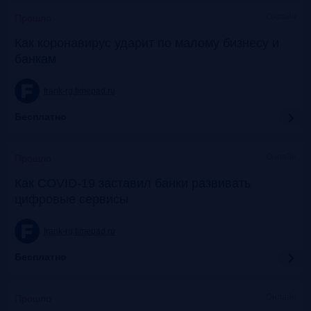
Онлайн
Прошло
Как коронавирус ударит по малому бизнесу и
банкам
frank-rg.timepad.ru
Бесплатно
Онлайн
Прошло
Как COVID-19 заставил банки развивать
цифровые сервисы
frank-rg.timepad.ru
Бесплатно
Онлайн
Прошло