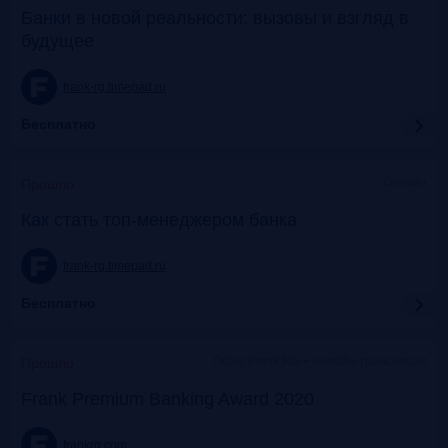
Банки в новой реальности: вызовы и взгляд в
будущее
frank-rg.timepad.ru
Бесплатно
Онлайн
Прошло
Как стать топ-менеджером банка
frank-rg.timepad.ru
Бесплатно
Офис Frank RG + онлайн-трансляции
Прошло
Frank Premium Banking Award 2020
frankrg.com