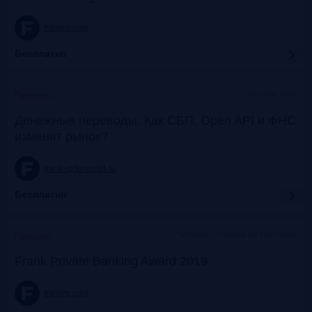
frankrg.com
Бесплатно
Москва, SOK
Прошло
Денежные переводы. Как СБП, Open API и ФНС
изменят рынок?
frank-rg.timepad.ru
Бесплатно
Москва, Особняк на Волхонке
Прошло
Frank Private Banking Award 2019
frankrg.com