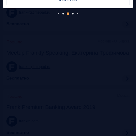
frank-rg.timepad.ru
Бесплатно
Московская Биржа
Прошло
Meetup Frankly Speaking: Екатерина Трофимова
frank-rg.timepad.ru
Бесплатно
Москва
Прошло
Frank Premium Banking Award 2019
frankrg.com
Бесплатно