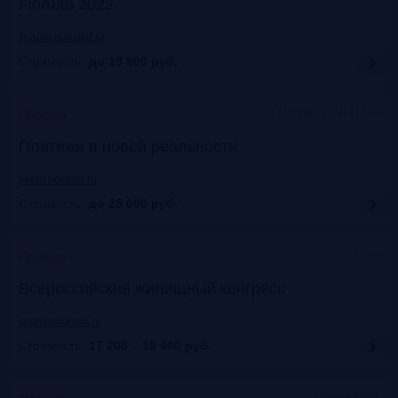
FinAuto 2022
finauto.autostat.ru
Стоимость:
до 19 900
руб.
Москва, START HUB
Прошло
Платежи в новой реальности
event.bosfera.ru
Стоимость:
до 25 000
руб.
Сочи
Прошло
Всероссийский жилищный конгресс
sochicongress.ru
Стоимость:
17 200 – 19 400
руб.
Москва, ЦДП