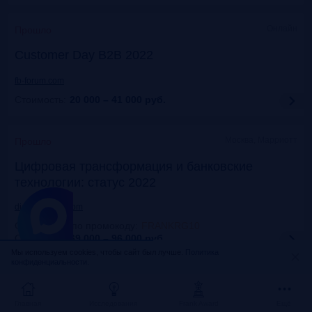
Онлайн
Прошло
Customer Day B2B 2022
fb-forum.com
Стоимость:
20 000 – 41 000
руб.
Москва, Марриотт
Прошло
Цифровая трансформация и банковские
технологии: статус 2022
dialogmanag.com
Скидка 10% по промокоду
:
FRANKRG10
Стоимость:
69 000 – 96 000
руб.
Мы используем cookies, чтобы сайт был лучше.
Политика
конфиденциальности.
Москва, ЦДП
Прошло
FinNext 2022
Главная
Исследования
Frank Award
Ещё