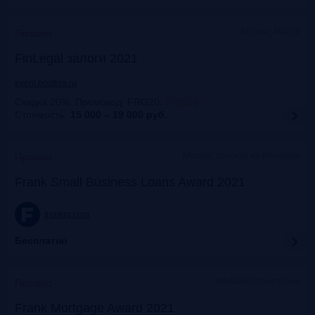
Москва, Mariott
Прошло
FinLegal залоги 2021
event.bosfera.ru
Скидка 20%. Промокод: FRG20
:
FRG20
Стоимость:
15 000 – 19 000
руб.
Москва, особняк на Волхонке
Прошло
Frank Small Business Loans Award 2021
frankrg.com
Бесплатно
офлайн+трансляция
Прошло
Frank Mortgage Award 2021