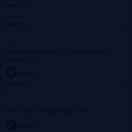
прибыли
promo.croc.ru
Бесплатно
Москва, Meeting Point
Прошло
Митап «Самозанятые: от экспериментов к
реальности»
frankrg.com
Бесплатно
Москва, Особняк на Волхонке
Прошло
Frank Cards & Reward Award 2021
frankrg.com