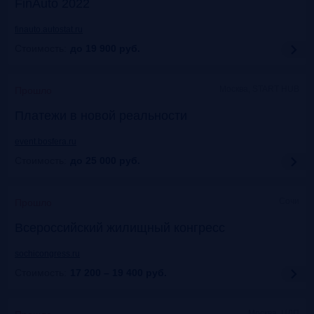
FinAuto 2022
finauto.autostat.ru
Стоимость:
до 19 900
руб.
Москва, START HUB
Прошло
Платежи в новой реальности
event.bosfera.ru
Стоимость:
до 25 000
руб.
Сочи
Прошло
Всероссийский жилищный конгресс
sochicongress.ru
Стоимость:
17 200 – 19 400
руб.
Москва, ЦДП