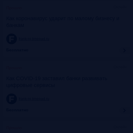
Онлайн
Прошло
Как коронавирус ударит по малому бизнесу и
банкам
frank-rg.timepad.ru
Бесплатно
Онлайн
Прошло
Как COVID-19 заставил банки развивать
цифровые сервисы
frank-rg.timepad.ru
Бесплатно
Онлайн
Прошло