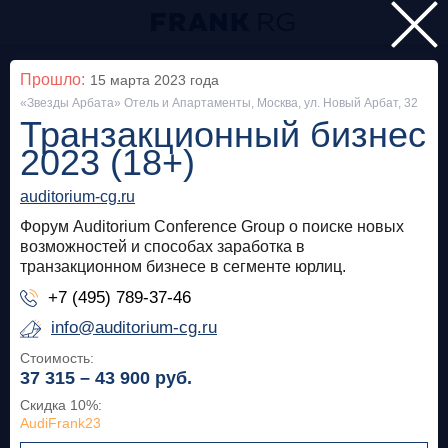
Главная
Прошло:
15 марта 2023
года
«Звезды Арбата» Отель и Апартаменты, Москва, ул. Новый Арбат, 32
Мероприятия
Транзакционный бизнес
Все
2023 (18+)
auditorium-cg.ru
Особняк на Волхонке
Прошло
Форум Auditorium Conference Group о поиске новых
Frank Private Banking Award 2018
возможностей и способах заработка в
транзакционном бизнесе в сегменте юрлиц.
frankrg.com
+7 (495) 789-37-46
Бесплатно
info@auditorium-cg.ru
Стоимость:
37 315 – 43 900
руб.
Москва, SOK
Прошло
Скидка 10%
:
Meetup «Дедолларизация, санкции и capital
AudiFrank23
control: чего ждать в России?»