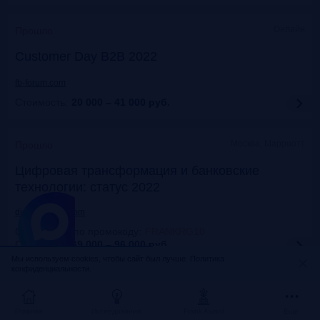
Онлайн
Прошло
Customer Day B2B 2022
fb-forum.com
Стоимость:
20 000 – 41 000
руб.
Москва, Марриотт
Прошло
Цифровая трансформация и банковские
технологии: статус 2022
dialogmanag.com
Скидка 10% по промокоду
:
FRANKRG10
Стоимость:
69 000 – 96 000
руб.
Мы используем cookies, чтобы сайт был лучше.
Политика
конфиденциальности.
Москва, ЦДП
Прошло
FinNext 2022
Главная
Исследования
Frank Award
Ещё