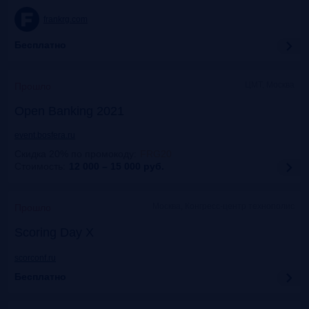
frankrg.com
Бесплатно
ЦМТ, Москва
Прошло
Open Banking 2021
event.bosfera.ru
Скидка 20% по промокоду
:
FRG20
Стоимость:
12 000 – 15 000
руб.
Москва, Конгресс-центр технополис
Прошло
Scoring Day X
scorconf.ru
Бесплатно