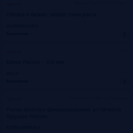
Москва, Технопарк «Сколково»
Прошло
Облака и бизнес: новые точки роста
cloudbusiness.sk.ru
Бесплатно
Сочи
Прошло
Банки России – XXI век
asros.ru
Бесплатно
InterContinental Moscow Tverskaya
Прошло
Рынок зеленого финансирования: устойчивое
будущее России
praktika.vedomosti.ru