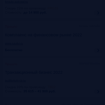
forauto.autostat.ru
Скидка 15% по промокоду
:
FRG15
Стоимость:
до 14 900
руб.
Казань, офлайн
Прошло
Комплаенс на финансовом рынке 2022
www.naufor.ru
Бесплатно
Marriott Moscow
Прошло
Транзакционный бизнес 2022
auditorium-cg.ru
Скидка 10% по промокоду
:
ТВ22
Стоимость:
35 615 – 41 900
руб.
Москва, Mercure Павелецкая