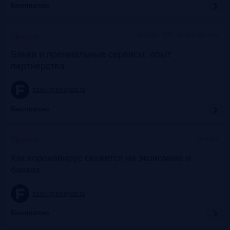
Бесплатно
Москва, SOK, метро Динамо
Прошло
Банки и премиальные сервисы: опыт
партнерства
frank-rg.timepad.ru
Бесплатно
Онлайн
Прошло
Как коронавирус скажется на экономике и
банках
frank-rg.timepad.ru
Бесплатно