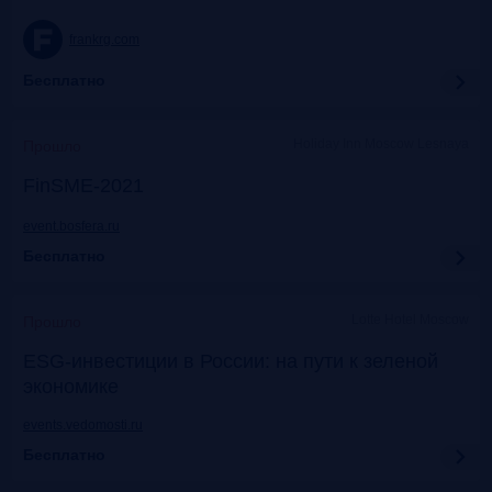
frankrg.com
Бесплатно
Holiday Inn Moscow Lesnaya
Прошло
FinSME-2021
event.bosfera.ru
Бесплатно
Lotte Hotel Moscow
Прошло
ESG-инвестиции в России: на пути к зеленой
экономике
events.vedomosti.ru
Бесплатно