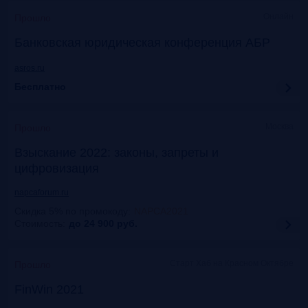
Онлайн
Прошло
Банковская юридическая конференция АБР
asros.ru
Бесплатно
Москва
Прошло
Взыскание 2022: законы, запреты и
цифровизация
napcaforum.ru
Скидка 5% по промокоду
:
NAPCA2021
Стоимость:
до 24 900
руб.
Старт Хаб на Красном Октябре
Прошло
FinWin 2021