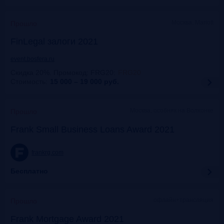
Москва, Mariott
Прошло
FinLegal залоги 2021
event.bosfera.ru
Скидка 20%. Промокод: FRG20
:
FRG20
Стоимость:
15 000 – 19 000
руб.
Москва, особняк на Волхонке
Прошло
Frank Small Business Loans Award 2021
frankrg.com
Бесплатно
офлайн+трансляция
Прошло
Frank Mortgage Award 2021