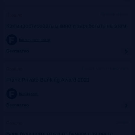
Галерея «Нико»
Прошло
Как инвестировать в кино и заработать на этом
frank-rg.timepad.ru
Бесплатно
Яровит Холл + трансляция
Прошло
Frank Private Banking Award 2021
frankrg.com
Бесплатно
Онлайн
Прошло
Банк будущего: отказ от бумаги для роста