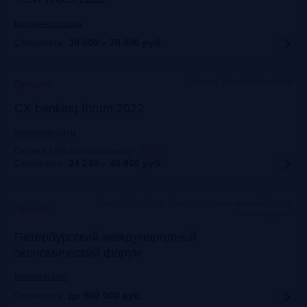
techweek.moscow
Стоимость:
30 000 – 70 000
руб.
Москва, Marriott Novy Arbat
Прошло
CX banking forum 2022
auditorium-cg.ru
Скидка 10% по промокоду
:
Aud22
Стоимость:
34 230 – 48 900
руб.
Санкт-Петербург, Конгрессно-выставочный центр
Прошло
«Экспофорум»
Петербургский международный
экономический форум
forumspb.com
Стоимость:
до 960 000
руб.