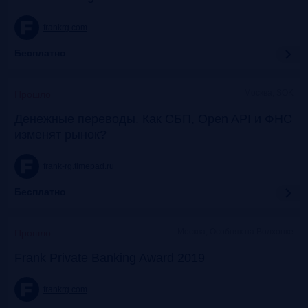
frankrg.com
Бесплатно
Москва, SOK
Прошло
Денежные переводы. Как СБП, Open API и ФНС
изменят рынок?
frank-rg.timepad.ru
Бесплатно
Москва, Особняк на Волхонке
Прошло
Frank Private Banking Award 2019
frankrg.com