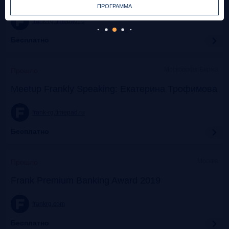
ПРОГРАММА
frank-rg.timepad.ru
Бесплатно
Московская Биржа
Прошло
Meetup Frankly Speaking: Екатерина Трофимова
frank-rg.timepad.ru
Бесплатно
Москва
Прошло
Frank Premium Banking Award 2019
frankrg.com
Бесплатно