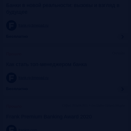
Банки в новой реальности: вызовы и взгляд в
будущее
frank-rg.timepad.ru
Бесплатно
Онлайн
Прошло
Как стать топ-менеджером банка
frank-rg.timepad.ru
Бесплатно
Офис Frank RG + онлайн-трансляции
Прошло
Frank Premium Banking Award 2020
frankrg.com