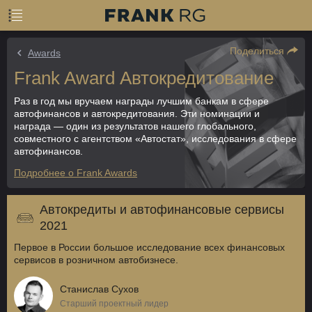
Поделиться
Awards
Frank Award Автокредитование
Раз в год мы вручаем награды лучшим банкам в сфере
автофинансов и автокредитования. Эти номинации и
награда — один из результатов нашего глобального,
совместного с агентством «Автостат», исследования в сфере
автофинансов.
Подробнее о Frank Awards
Автокредиты и автофинансовые сервисы
2021
Первое в России большое исследование всех финансовых
сервисов в розничном автобизнесе.
Станислав Сухов
Старший проектный лидер