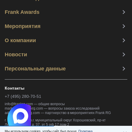
Frank Awards
Мероприятия
О компании
Новости
Персональные данные
Контакты
+7 (495) 280-70-51
info@frankrg.com
—
общие вопросы
marketing@frankrg.com
—
вопросы заказа исследований
adsales@frankrg.com
—
партнерство в мероприятиях Frank RG
г. Москва, вн.тер.г. муниципальный округ Хорошевский, пр-кт
Ленинградский, д. 37, эт 5 оф 17 пом 2
Мы используем cookies, чтобы сайт был лучше.
Политика