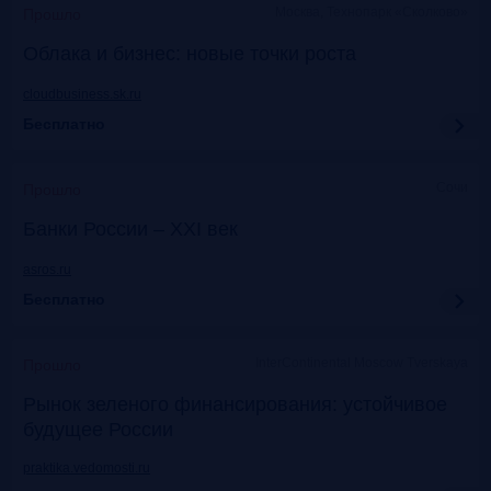
Москва, Технопарк «Сколково»
Прошло
Облака и бизнес: новые точки роста
cloudbusiness.sk.ru
Бесплатно
Сочи
Прошло
Банки России – XXI век
asros.ru
Бесплатно
InterContinental Moscow Tverskaya
Прошло
Рынок зеленого финансирования: устойчивое
будущее России
praktika.vedomosti.ru