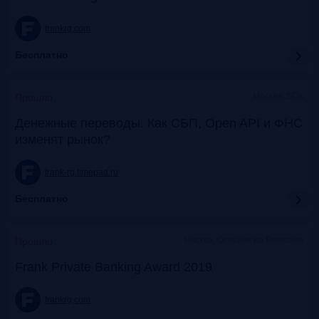
frankrg.com
Бесплатно
Москва, SOK
Прошло
Денежные переводы. Как СБП, Open API и ФНС
изменят рынок?
frank-rg.timepad.ru
Бесплатно
Москва, Особняк на Волхонке
Прошло
Frank Private Banking Award 2019
frankrg.com