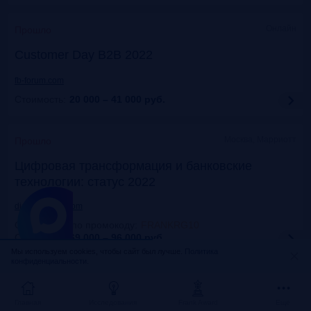
Онлайн
Прошло
Customer Day B2B 2022
fb-forum.com
Стоимость:
20 000 – 41 000
руб.
Москва, Марриотт
Прошло
Цифровая трансформация и банковские
технологии: статус 2022
dialogmanag.com
Скидка 10% по промокоду
:
FRANKRG10
Стоимость:
69 000 – 96 000
руб.
Мы используем cookies, чтобы сайт был лучше.
Политика
конфиденциальности.
Москва, ЦДП
Прошло
FinNext 2022
Главная
Исследования
Frank Award
Ещё