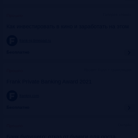
Галерея «Нико»
Прошло
Как инвестировать в кино и заработать на этом
frank-rg.timepad.ru
Бесплатно
Яровит Холл + трансляция
Прошло
Frank Private Banking Award 2021
frankrg.com
Бесплатно
Онлайн
Прошло
Банк будущего: отказ от бумаги для роста