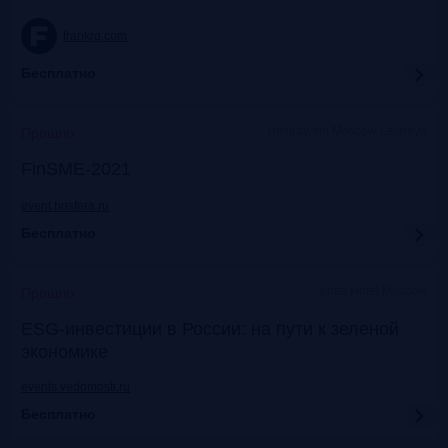
frankrg.com
Бесплатно
Holiday Inn Moscow Lesnaya
Прошло
FinSME-2021
event.bosfera.ru
Бесплатно
Lotte Hotel Moscow
Прошло
ESG-инвестиции в России: на пути к зеленой
экономике
events.vedomosti.ru
Бесплатно