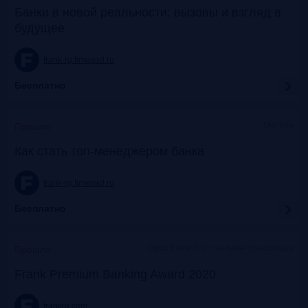
Банки в новой реальности: вызовы и взгляд в
будущее
frank-rg.timepad.ru
Бесплатно
Онлайн
Прошло
Как стать топ-менеджером банка
frank-rg.timepad.ru
Бесплатно
Офис Frank RG + онлайн-трансляции
Прошло
Frank Premium Banking Award 2020
frankrg.com