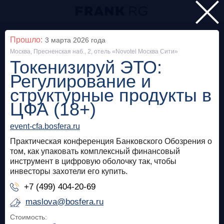
Главная
Прошло:
3 марта 2026
года
Москва, Пресненская наб., 2, отель «Novotel Москва Сити»
Мероприятия
Токенизируй ЭТО:
Все
Регулирование и
структурные продукты в
Особняк на Волхонке
Прошло
ЦФА (18+)
Frank Private Banking Award 2018
event-cfa.bosfera.ru
Практическая конференция Банковского Обозрения о
frankrg.com
том, как упаковать комплексный финансовый
инструмент в цифровую оболочку так, чтобы
Бесплатно
инвесторы захотели его купить.
+7 (499) 404-20-69
Москва, SOK
Прошло
maslova@bosfera.ru
Meetup «Дедолларизация, санкции и capital
Стоимость:
control: чего ждать в России?»