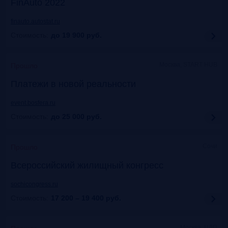
FinAuto 2022
finauto.autostat.ru
Стоимость:
до 19 900
руб.
Москва, START HUB
Прошло
Платежи в новой реальности
event.bosfera.ru
Стоимость:
до 25 000
руб.
Сочи
Прошло
Всероссийский жилищный конгресс
sochicongress.ru
Стоимость:
17 200 – 19 400
руб.
Москва, ЦДП