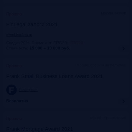
Москва, Mariott
Прошло
FinLegal залоги 2021
event.bosfera.ru
Скидка 20%. Промокод: FRG20
:
FRG20
Стоимость:
15 000 – 19 000
руб.
Москва, особняк на Волхонке
Прошло
Frank Small Business Loans Award 2021
frankrg.com
Бесплатно
офлайн+трансляция
Прошло
Frank Mortgage Award 2021