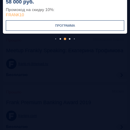
58 000
руб.
Промокод на скидку 10%
:
frank-rg.timepad.ru
FRANK10
Бесплатно
ПРОГРАММА
Московская Биржа
Прошло
Meetup Frankly Speaking: Екатерина Трофимова
frank-rg.timepad.ru
Бесплатно
Москва
Прошло
Frank Premium Banking Award 2019
frankrg.com
Бесплатно