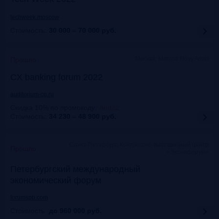
techweek.moscow
Стоимость:
30 000 – 70 000
руб.
Москва, Marriott Novy Arbat
Прошло
CX banking forum 2022
auditorium-cg.ru
Скидка 10% по промокоду
:
Aud22
Стоимость:
34 230 – 48 900
руб.
Санкт-Петербург, Конгрессно-выставочный центр
Прошло
«Экспофорум»
Петербургский международный
экономический форум
forumspb.com
Стоимость:
до 960 000
руб.