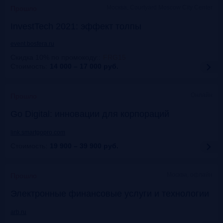
Москва, Courtyard Moscow City Center
Прошло
InvestTech 2021: эффект толпы
event.bosfera.ru
Скидка 10% по промокоду:
:
FRG15
Стоимость:
14 000 – 17 000
руб.
Онлайн
Прошло
Gо Digital: инновации для корпораций
link.smartgopro.com
Стоимость:
19 900 – 39 900
руб.
Москва, офлайн
Прошло
Электронные финансовые услуги и технологии
arb.ru