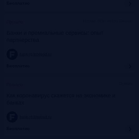
Бесплатно
Москва, SOK, метро Динамо
Прошло
Банки и премиальные сервисы: опыт
партнерства
frank-rg.timepad.ru
Бесплатно
Онлайн
Прошло
Как коронавирус скажется на экономике и
банках
frank-rg.timepad.ru
Бесплатно