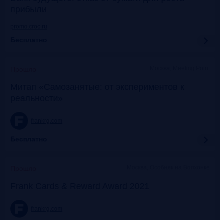
прибыли
promo.croc.ru
Бесплатно
Москва, Meeting Point
Прошло
Митап «Самозанятые: от экспериментов к
реальности»
frankrg.com
Бесплатно
Москва, Особняк на Волхонке
Прошло
Frank Cards & Reward Award 2021
frankrg.com