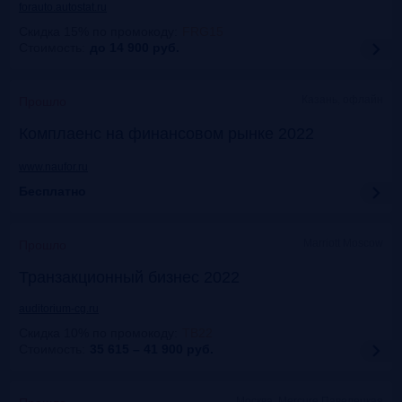
forauto.autostat.ru
Скидка 15% по промокоду
:
FRG15
Стоимость:
до 14 900
руб.
Казань, офлайн
Прошло
Комплаенс на финансовом рынке 2022
www.naufor.ru
Бесплатно
Marriott Moscow
Прошло
Транзакционный бизнес 2022
auditorium-cg.ru
Скидка 10% по промокоду
:
ТВ22
Стоимость:
35 615 – 41 900
руб.
Москва, Mercure Павелецкая