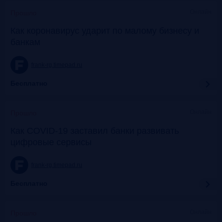
Онлайн
Прошло
Как коронавирус ударит по малому бизнесу и
банкам
frank-rg.timepad.ru
Бесплатно
Онлайн
Прошло
Как COVID-19 заставил банки развивать
цифровые сервисы
frank-rg.timepad.ru
Бесплатно
Онлайн
Прошло