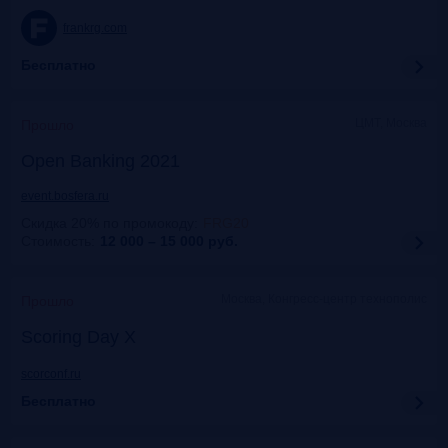
frankrg.com
Бесплатно
ЦМТ, Москва
Прошло
Open Banking 2021
event.bosfera.ru
Скидка 20% по промокоду
:
FRG20
Стоимость:
12 000 – 15 000
руб.
Москва, Конгресс-центр технополис
Прошло
Scoring Day X
scorconf.ru
Бесплатно