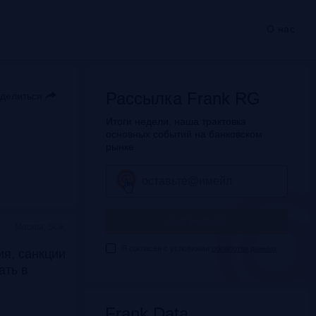
О нас
Рассылка Frank RG
делиться
Итоги недели, наша трактовка
основных событий на банковском
рынке
ПОДПИСАТЬСЯ
Москва, SOK
Я согласен с условиями
обработки данных
я, санкции
дать в
Frank Data