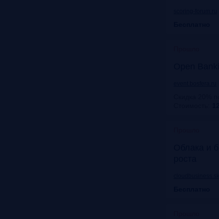
scoring-forum.ru
Бесплатно
Прошло
Open Bank
event.bosfera.ru
Скидка 20% п
Стоимость:
12
Прошло
Облака и б
роста
cloudbusiness.sk
Бесплатно
Прошло