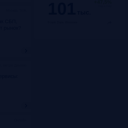
101
+47,5%
год к году
Москва, SOK
тыс.
ак СБП,
Frank Data.
Ипотека
т рынок?
K, метро Динамо
ервисы:
Онлайн