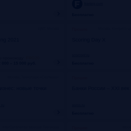
frankrg.com
Бесплатно
ЦМТ, Москва
Москва, Конгресс-ц
Прошло
ing 2021
Scoring Day X
scorconf.ru
о промокоду
:
FRG20
 000 – 15 000
руб.
Бесплатно
Москва, Технопарк «Сколково»
Прошло
изнес: новые точки
Банки России – XXI век
.ru
asros.ru
Бесплатно
InterContinental Moscow Tverskaya
Моск
Прошло