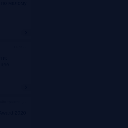
т по малому
Онлайн
ти:
ущее
лайн-трансляции
Award 2020