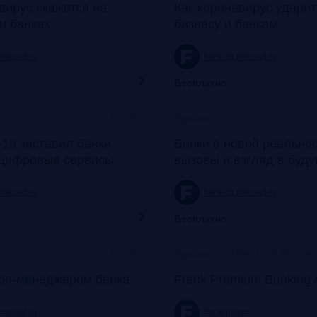
вирус скажется на
Как коронавирус удари
и банках
бизнесу и банкам
timepad.ru
frank-rg.timepad.ru
Бесплатно
Онлайн
Прошло
19 заставил банки
Банки в новой реальнос
 цифровые сервисы
вызовы и взгляд в буд
timepad.ru
frank-rg.timepad.ru
Бесплатно
Онлайн
Офис Frank RG + он
Прошло
топ-менеджером банка
Frank Premium Banking 
timepad.ru
frankrg.com