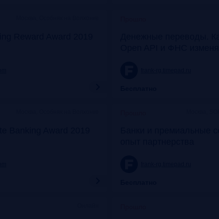
Москва, Особняк на Волхонке
Прошло
ing Reward Award 2019
Денежные переводы. К
Open API и ФНС изменя
com
frank-rg.timepad.ru
Бесплатно
Москва, Особняк на Волхонке
Москва, SO
Прошло
ate Banking Award 2019
Банки и премиальные с
опыт партнерства
com
frank-rg.timepad.ru
Бесплатно
Онлайн
Прошло