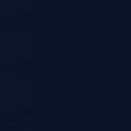
ентр технополис
Сочи
ва, Meeting Point