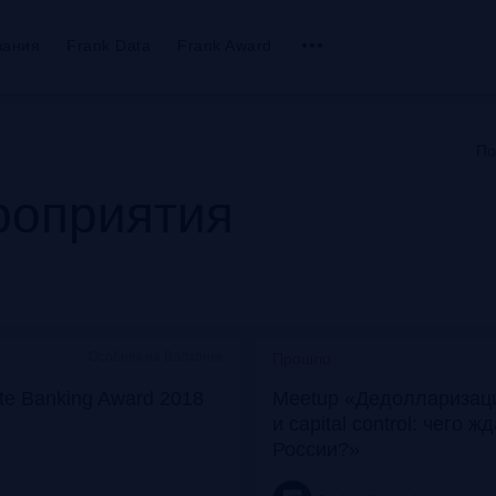
вания
Frank Data
Frank Award
По
оприятия
Особняк на Волхонке
Прошло
ate Banking Award 2018
Meetup «Дедолларизаци
и capital control: чего ж
России?»