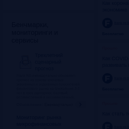
Как корона
экономике 
Бенчмарки,
frank-rg.
мониторинги и
Бесплатно
сервисы
Прошло
Трехлетний
Как COVID-
сценарный
развивать
прогноз
Frank RG ежеквартально обновляет
frank-rg.
прогноз на основе ключевых
экзогенных и эндогенных показателей
финансового рынка на ближайшие 3-5
Бесплатно
лет в трех сценариях: базовый,
оптимистичный и пессимистичный.
Прошло
Обновление:
Ежеквартально
Как стать 
Мониторинг рынка
микрофинансовых
frank-rg.