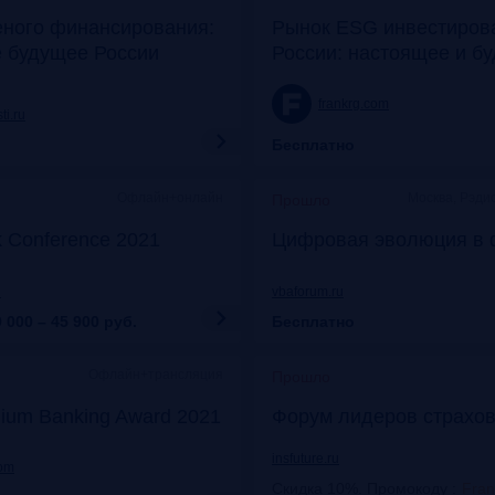
еного финансирования:
Рынок ESG инвестиров
е будущее России
России: настоящее и б
frankrg.com
ti.ru
Бесплатно
Офлайн+онлайн
Москва, Рэди
Прошло
k Conference 2021
Цифровая эволюция в 
u
vbaforum.ru
 000 – 45 900
руб.
Бесплатно
Офлайн+трансляция
Прошло
ium Banking Award 2021
Форум лидеров страхов
insfuture.ru
com
Скидка 10%. Промокоду
:
Fra