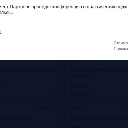
Онлайн
Моск
Прошло
ент Партнерс проведет конференцию о практических подхо
ельсы.
его: отказ от бумаги
Митап «Самозанятые: о
 прибыли
экспериментов к реаль
m
frankrg.com
Стоимо
Бесплатно
Промок
Москва, Особняк на Волхонке
Прошло
s & Reward Award 2021
Планирование наследо
2021 году
com
bclplaw.ru
Бесплатно
Москва, ЦМТ
Офла
Прошло
se Forum 2021
Frank Auto Finance Awa