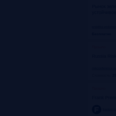
Рынок зел
устойчиво
praktika.vedomos
Бесплатно
Прошло
Russia Ris
riskconference.r
Стоимость:
29
Прошло
Frank Prem
frankrg.