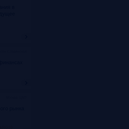
ания в
удущее
ссон Славянская
финансах
Москва, ЦМТ
ого рынка
nkRG10