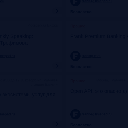
com
frank-rg.timepad.ru
Бесплатно
Московская Биржа
Прошло
nkly Speaking:
Frank Premium Banking 
 Трофимова
timepad.ru
frankrg.com
Бесплатно
c 9:30 до 12:30 коворкинг «Рабочая
Москва, «Рабочая 
Прошло
станция Балчуг»
Open API: это опасно д
 экосистемы услуг для
timepad.ru
frank-rg.timepad.ru
Бесплатно