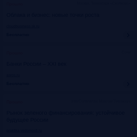
Москва, Технопарк «Сколково»
Прошло
Облака и бизнес: новые точки роста
cloudbusiness.sk.ru
Бесплатно
Сочи
Прошло
Банки России – XXI век
asros.ru
Бесплатно
InterContinental Moscow Tverskaya
Прошло
Рынок зеленого финансирования: устойчивое
будущее России
praktika.vedomosti.ru