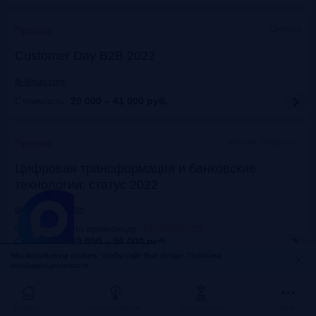
Онлайн
Прошло
Customer Day B2B 2022
fb-forum.com
Стоимость:
20 000 – 41 000
руб.
Москва, Марриотт
Прошло
Цифровая трансформация и банковские
технологии: статус 2022
dialogmanag.com
Скидка 10% по промокоду
:
FRANKRG10
Стоимость:
69 000 – 96 000
руб.
Мы используем cookies, чтобы сайт был лучше.
Политика
конфиденциальности.
Москва, ЦДП
Прошло
FinNext 2022
Главная
Исследования
Frank Award
Ещё