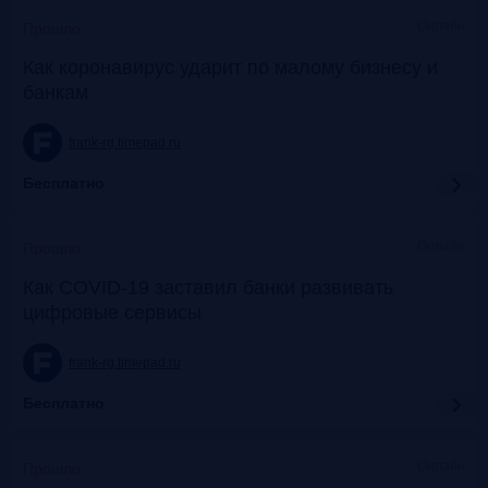
Онлайн
Прошло
Как коронавирус ударит по малому бизнесу и
банкам
frank-rg.timepad.ru
Бесплатно
Онлайн
Прошло
Как COVID-19 заставил банки развивать
цифровые сервисы
frank-rg.timepad.ru
Бесплатно
Онлайн
Прошло