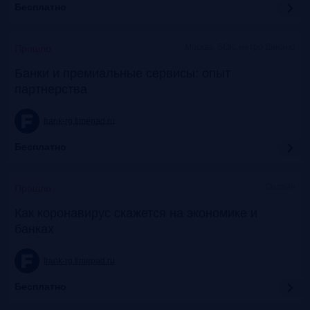
Бесплатно
Москва, SOK, метро Динамо
Прошло
Банки и премиальные сервисы: опыт
партнерства
frank-rg.timepad.ru
Бесплатно
Онлайн
Прошло
Как коронавирус скажется на экономике и
банках
frank-rg.timepad.ru
Бесплатно