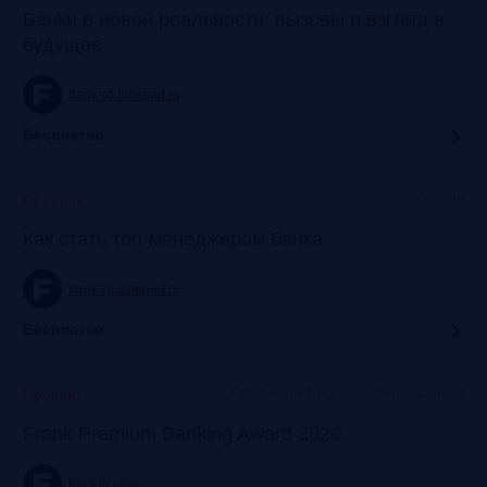
Банки в новой реальности: вызовы и взгляд в
будущее
frank-rg.timepad.ru
Бесплатно
Онлайн
Прошло
Как стать топ-менеджером банка
frank-rg.timepad.ru
Бесплатно
Офис Frank RG + онлайн-трансляции
Прошло
Frank Premium Banking Award 2020
frankrg.com