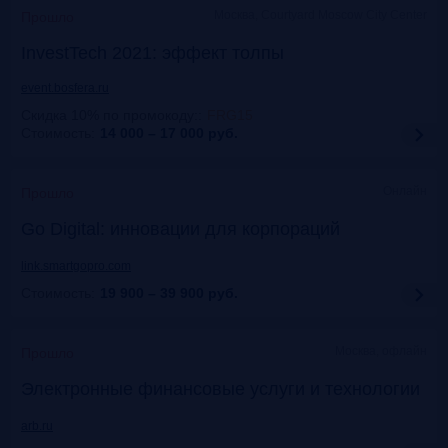
Москва, Courtyard Moscow City Center
Прошло
InvestTech 2021: эффект толпы
event.bosfera.ru
Скидка 10% по промокоду:
:
FRG15
Стоимость:
14 000 – 17 000
руб.
Онлайн
Прошло
Gо Digital: инновации для корпораций
link.smartgopro.com
Стоимость:
19 900 – 39 900
руб.
Москва, офлайн
Прошло
Электронные финансовые услуги и технологии
arb.ru