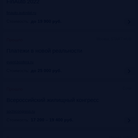
FinAuto 2022
finauto.autostat.ru
Стоимость:
до 19 900
руб.
Москва, START HUB
Прошло
Платежи в новой реальности
event.bosfera.ru
Стоимость:
до 25 000
руб.
Сочи
Прошло
Всероссийский жилищный конгресс
sochicongress.ru
Стоимость:
17 200 – 19 400
руб.
Москва, ЦДП