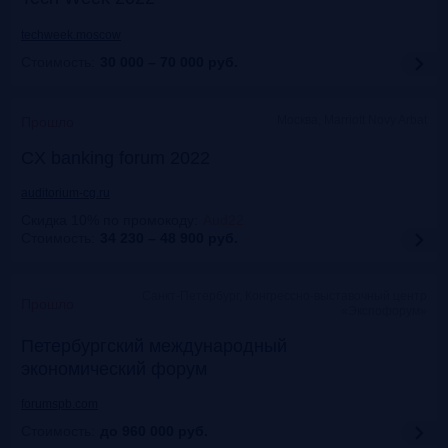
techweek.moscow
Стоимость:
30 000 – 70 000
руб.
Москва, Marriott Novy Arbat
Прошло
CX banking forum 2022
auditorium-cg.ru
Скидка 10% по промокоду
:
Aud22
Стоимость:
34 230 – 48 900
руб.
Санкт-Петербург, Конгрессно-выставочный центр
Прошло
«Экспофорум»
Петербургский международный
экономический форум
forumspb.com
Стоимость:
до 960 000
руб.