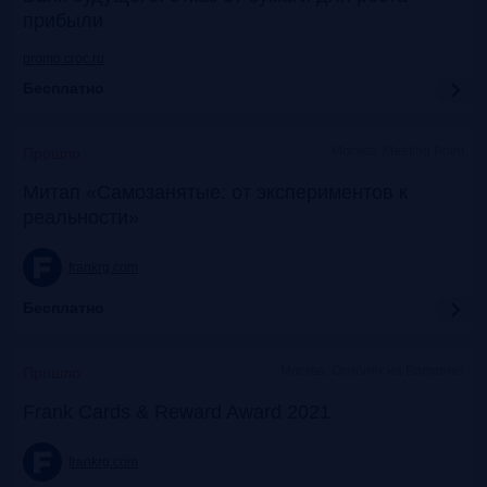
прибыли
promo.croc.ru
Бесплатно
Москва, Meeting Point
Прошло
Митап «Самозанятые: от экспериментов к
реальности»
frankrg.com
Бесплатно
Москва, Особняк на Волхонке
Прошло
Frank Cards & Reward Award 2021
frankrg.com