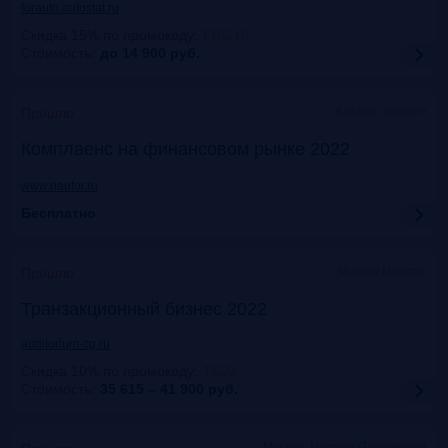
forauto.autostat.ru
Скидка 15% по промокоду
:
FRG15
Стоимость:
до 14 900
руб.
Казань, офлайн
Прошло
Комплаенс на финансовом рынке 2022
www.naufor.ru
Бесплатно
Marriott Moscow
Прошло
Транзакционный бизнес 2022
auditorium-cg.ru
Скидка 10% по промокоду
:
ТВ22
Стоимость:
35 615 – 41 900
руб.
Москва, Mercure Павелецкая