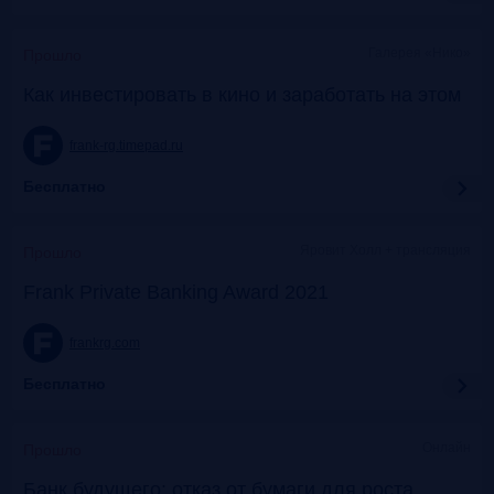
Галерея «Нико»
Прошло
Как инвестировать в кино и заработать на этом
frank-rg.timepad.ru
Бесплатно
Яровит Холл + трансляция
Прошло
Frank Private Banking Award 2021
frankrg.com
Бесплатно
Онлайн
Прошло
Банк будущего: отказ от бумаги для роста