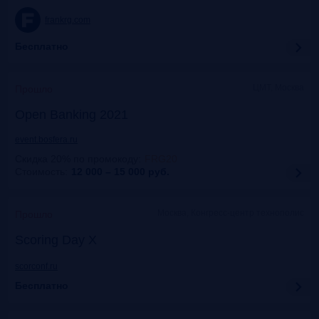
frankrg.com
Бесплатно
ЦМТ, Москва
Прошло
Open Banking 2021
event.bosfera.ru
Скидка 20% по промокоду
:
FRG20
Стоимость:
12 000 – 15 000
руб.
Москва, Конгресс-центр технополис
Прошло
Scoring Day X
scorconf.ru
Бесплатно