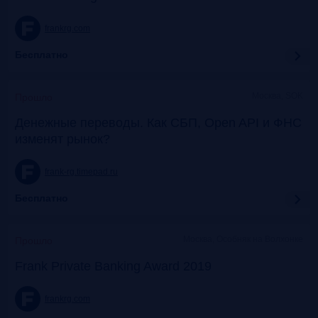
frankrg.com
Бесплатно
Москва, SOK
Прошло
Денежные переводы. Как СБП, Open API и ФНС
изменят рынок?
frank-rg.timepad.ru
Бесплатно
Москва, Особняк на Волхонке
Прошло
Frank Private Banking Award 2019
frankrg.com