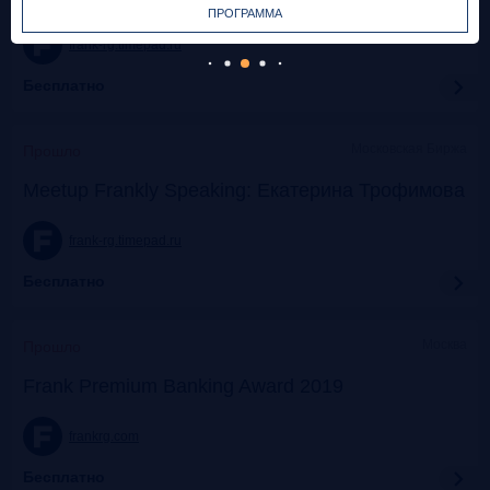
ПРОГРАММА
frank-rg.timepad.ru
Бесплатно
Московская Биржа
Прошло
Meetup Frankly Speaking: Екатерина Трофимова
frank-rg.timepad.ru
Бесплатно
Москва
Прошло
Frank Premium Banking Award 2019
frankrg.com
Бесплатно