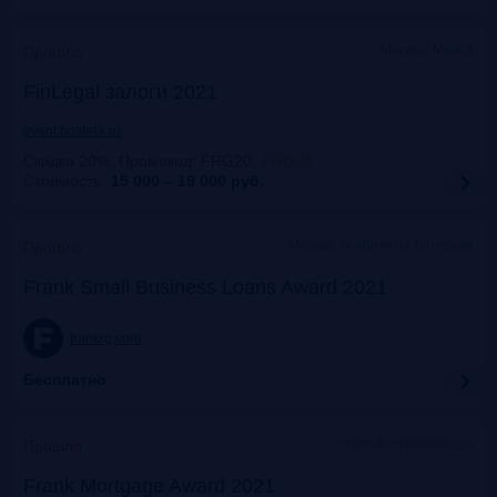
Москва, Mariott
Прошло
FinLegal залоги 2021
event.bosfera.ru
Скидка 20%. Промокод: FRG20
:
FRG20
Стоимость:
15 000 – 19 000
руб.
Москва, особняк на Волхонке
Прошло
Frank Small Business Loans Award 2021
frankrg.com
Бесплатно
офлайн+трансляция
Прошло
Frank Mortgage Award 2021