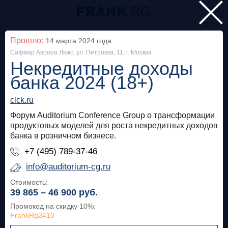
Главная
Прошло:
14 марта 2024
года
Сафмар Аврора Люкс, ул. Петровка, 11, г. Москва
Мероприятия
Некредитные доходы
Все
банка 2024 (18+)
clck.ru
Особняк на Волхонке
Прошло
Форум Auditorium Conference Group о трансформации
Frank Private Banking Award 2018
продуктовых моделей для роста некредитных доходов
банка в розничном бизнесе.
frankrg.com
+7 (495) 789-37-46
Бесплатно
info@auditorium-cg.ru
Стоимость:
39 865 – 46 900
руб.
Москва, SOK
Прошло
Промокод на скидку 10%
:
Meetup «Дедолларизация, санкции и capital
FrankRg2410
control: чего ждать в России?»