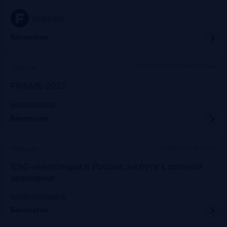
frankrg.com
Бесплатно
Holiday Inn Moscow Lesnaya
Прошло
FinSME-2021
event.bosfera.ru
Бесплатно
Lotte Hotel Moscow
Прошло
ESG-инвестиции в России: на пути к зеленой
экономике
events.vedomosti.ru
Бесплатно