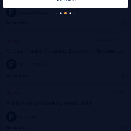
frank-rg.timepad.ru
Бесплатно
Московская Биржа
Прошло
Meetup Frankly Speaking: Екатерина Трофимова
frank-rg.timepad.ru
Бесплатно
Москва
Прошло
Frank Premium Banking Award 2019
frankrg.com
Бесплатно