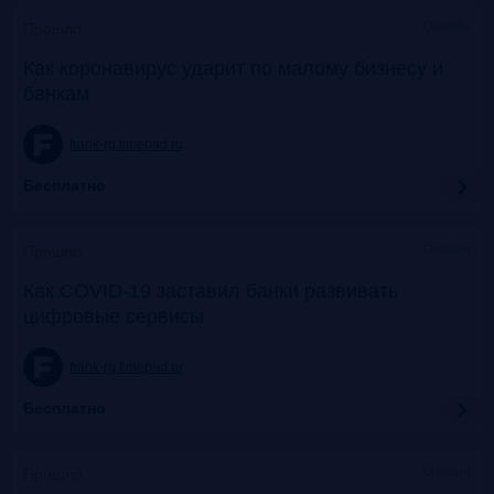
Онлайн
Прошло
Как коронавирус ударит по малому бизнесу и
банкам
frank-rg.timepad.ru
Бесплатно
Онлайн
Прошло
Как COVID-19 заставил банки развивать
цифровые сервисы
frank-rg.timepad.ru
Бесплатно
Онлайн
Прошло