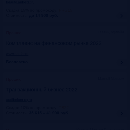
forauto.autostat.ru
Скидка 15% по промокоду
:
FRG15
Стоимость:
до 14 900
руб.
Казань, офлайн
Прошло
Комплаенс на финансовом рынке 2022
www.naufor.ru
Бесплатно
Marriott Moscow
Прошло
Транзакционный бизнес 2022
auditorium-cg.ru
Скидка 10% по промокоду
:
ТВ22
Стоимость:
35 615 – 41 900
руб.
Москва, Mercure Павелецкая