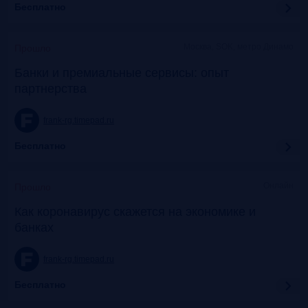
Бесплатно
Москва, SOK, метро Динамо
Прошло
Банки и премиальные сервисы: опыт
партнерства
frank-rg.timepad.ru
Бесплатно
Онлайн
Прошло
Как коронавирус скажется на экономике и
банках
frank-rg.timepad.ru
Бесплатно