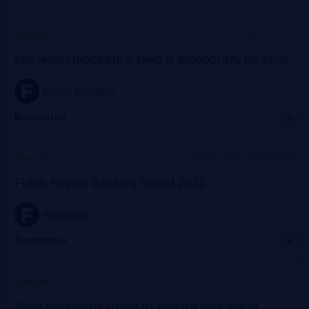
Галерея «Нико»
Прошло
Как инвестировать в кино и заработать на этом
frank-rg.timepad.ru
Бесплатно
Яровит Холл + трансляция
Прошло
Frank Private Banking Award 2021
frankrg.com
Бесплатно
Онлайн
Прошло
Банк будущего: отказ от бумаги для роста