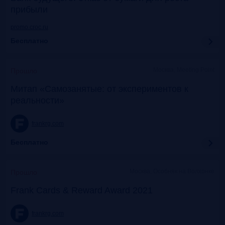
прибыли
promo.croc.ru
Бесплатно
Москва, Meeting Point
Прошло
Митап «Самозанятые: от экспериментов к
реальности»
frankrg.com
Бесплатно
Москва, Особняк на Волхонке
Прошло
Frank Cards & Reward Award 2021
frankrg.com