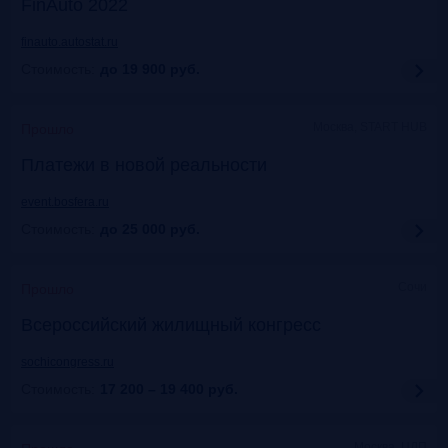
FinAuto 2022
finauto.autostat.ru
Стоимость:
до 19 900
руб.
Москва, START HUB
Прошло
Платежи в новой реальности
event.bosfera.ru
Стоимость:
до 25 000
руб.
Сочи
Прошло
Всероссийский жилищный конгресс
sochicongress.ru
Стоимость:
17 200 – 19 400
руб.
Москва, ЦДП