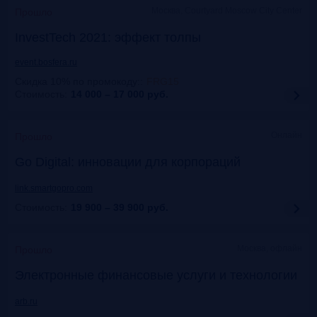
Москва, Courtyard Moscow City Center
Прошло
InvestTech 2021: эффект толпы
event.bosfera.ru
Скидка 10% по промокоду:
:
FRG15
Стоимость:
14 000 – 17 000
руб.
Онлайн
Прошло
Gо Digital: инновации для корпораций
link.smartgopro.com
Стоимость:
19 900 – 39 900
руб.
Москва, офлайн
Прошло
Электронные финансовые услуги и технологии
arb.ru