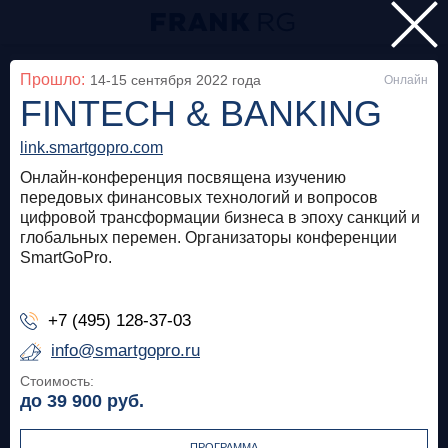
Главная
Прошло:
14-15 сентября 2022
года
Онлайн
FINTECH & BANKING
Мероприятия
Все
link.smartgopro.com
Онлайн-конференция посвящена изучению
передовых финансовых технологий и вопросов
Особняк на Волхонке
Прошло
цифровой трансформации бизнеса в эпоху санкций и
глобальных перемен. Организаторы конференции
Frank Private Banking Award 2018
SmartGoPro.
frankrg.com
+7 (495) 128-37-03
Бесплатно
info@smartgopro.ru
Стоимость:
Москва, SOK
Прошло
до 39 900
руб.
Meetup «Дедолларизация, санкции и capital
control: чего ждать в России?»
ПРОГРАММА