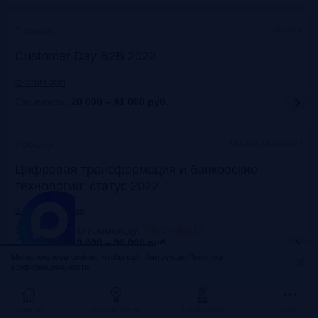
Онлайн
Прошло
Customer Day B2B 2022
fb-forum.com
Стоимость:
20 000 – 41 000
руб.
Москва, Марриотт
Прошло
Цифровая трансформация и банковские
технологии: статус 2022
dialogmanag.com
Скидка 10% по промокоду
:
FRANKRG10
Стоимость:
69 000 – 96 000
руб.
Мы используем cookies, чтобы сайт был лучше.
Политика
конфиденциальности.
Москва, ЦДП
Прошло
FinNext 2022
Главная
Исследования
Frank Award
Ещё