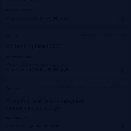
techweek.moscow
Стоимость:
30 000 – 70 000
руб.
Москва, Marriott Novy Arbat
Прошло
CX banking forum 2022
auditorium-cg.ru
Скидка 10% по промокоду
:
Aud22
Стоимость:
34 230 – 48 900
руб.
Санкт-Петербург, Конгрессно-выставочный центр
Прошло
«Экспофорум»
Петербургский международный
экономический форум
forumspb.com
Стоимость:
до 960 000
руб.