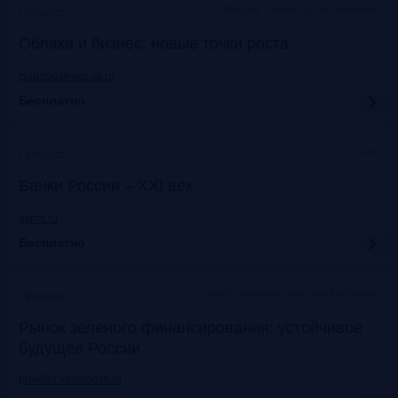
Москва, Технопарк «Сколково»
Прошло
Облака и бизнес: новые точки роста
cloudbusiness.sk.ru
Бесплатно
Сочи
Прошло
Банки России – XXI век
asros.ru
Бесплатно
InterContinental Moscow Tverskaya
Прошло
Рынок зеленого финансирования: устойчивое
будущее России
praktika.vedomosti.ru