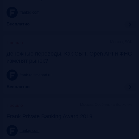
frankrg.com
Бесплатно
Москва, SOK
Прошло
Денежные переводы. Как СБП, Open API и ФНС
изменят рынок?
frank-rg.timepad.ru
Бесплатно
Москва, Особняк на Волхонке
Прошло
Frank Private Banking Award 2019
frankrg.com