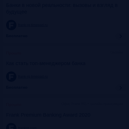
Банки в новой реальности: вызовы и взгляд в
будущее
frank-rg.timepad.ru
Бесплатно
Онлайн
Прошло
Как стать топ-менеджером банка
frank-rg.timepad.ru
Бесплатно
Офис Frank RG + онлайн-трансляции
Прошло
Frank Premium Banking Award 2020
frankrg.com