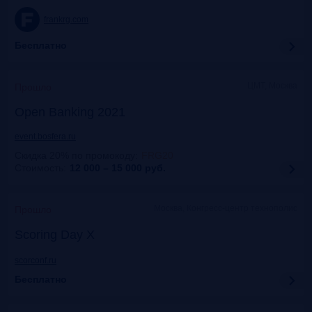
frankrg.com
Бесплатно
ЦМТ, Москва
Прошло
Open Banking 2021
event.bosfera.ru
Скидка 20% по промокоду
:
FRG20
Стоимость:
12 000 – 15 000
руб.
Москва, Конгресс-центр технополис
Прошло
Scoring Day X
scorconf.ru
Бесплатно