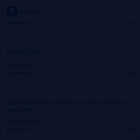
frankrg.com
Бесплатно
Holiday Inn Moscow Lesnaya
Прошло
FinSME-2021
event.bosfera.ru
Бесплатно
Lotte Hotel Moscow
Прошло
ESG-инвестиции в России: на пути к зеленой
экономике
events.vedomosti.ru
Бесплатно