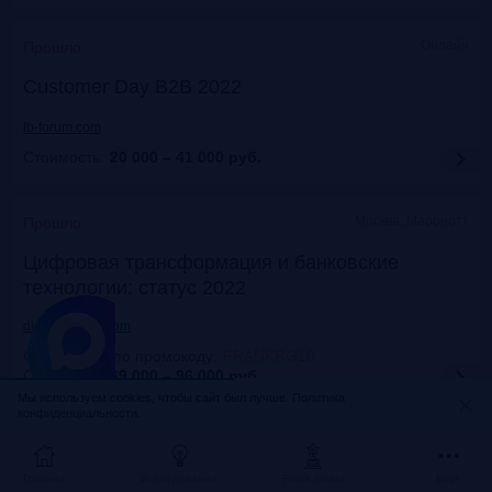
Онлайн
Прошло
Customer Day B2B 2022
fb-forum.com
Стоимость:
20 000 – 41 000
руб.
Москва, Марриотт
Прошло
Цифровая трансформация и банковские
технологии: статус 2022
dialogmanag.com
Скидка 10% по промокоду
:
FRANKRG10
Стоимость:
69 000 – 96 000
руб.
Мы используем cookies, чтобы сайт был лучше.
Политика
конфиденциальности.
Москва, ЦДП
Прошло
FinNext 2022
Главная
Исследования
Frank Award
Ещё