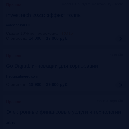
Москва, Courtyard Moscow City Center
Прошло
InvestTech 2021: эффект толпы
event.bosfera.ru
Скидка 10% по промокоду:
:
FRG15
Стоимость:
14 000 – 17 000
руб.
Онлайн
Прошло
Gо Digital: инновации для корпораций
link.smartgopro.com
Стоимость:
19 900 – 39 900
руб.
Москва, офлайн
Прошло
Электронные финансовые услуги и технологии
arb.ru