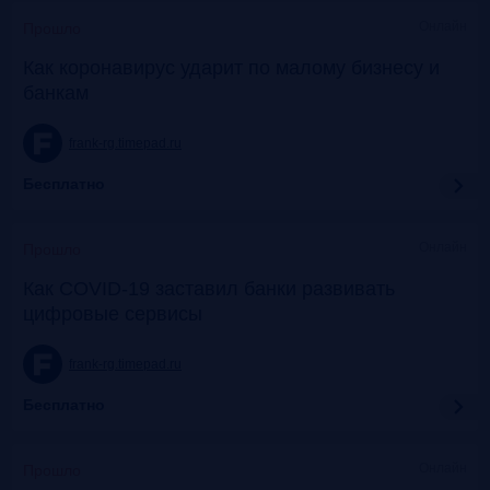
Онлайн
Прошло
Как коронавирус ударит по малому бизнесу и
банкам
frank-rg.timepad.ru
Бесплатно
Онлайн
Прошло
Как COVID-19 заставил банки развивать
цифровые сервисы
frank-rg.timepad.ru
Бесплатно
Онлайн
Прошло