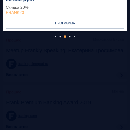
Скидка 20%
:
frank-rg.timepad.ru
FRANK20
Бесплатно
ПРОГРАММА
Московская Биржа
Прошло
Meetup Frankly Speaking: Екатерина Трофимова
frank-rg.timepad.ru
Бесплатно
Москва
Прошло
Frank Premium Banking Award 2019
frankrg.com
Бесплатно