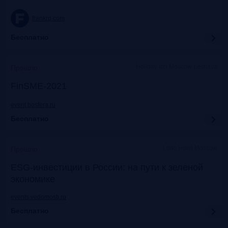
frankrg.com
Бесплатно
Holiday Inn Moscow Lesnaya
Прошло
FinSME-2021
event.bosfera.ru
Бесплатно
Lotte Hotel Moscow
Прошло
ESG-инвестиции в России: на пути к зеленой
экономике
events.vedomosti.ru
Бесплатно