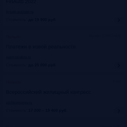
FinAuto 2022
finauto.autostat.ru
Стоимость:
до 19 900
руб.
Москва, START HUB
Прошло
Платежи в новой реальности
event.bosfera.ru
Стоимость:
до 25 000
руб.
Сочи
Прошло
Всероссийский жилищный конгресс
sochicongress.ru
Стоимость:
17 200 – 19 400
руб.
Москва, ЦДП