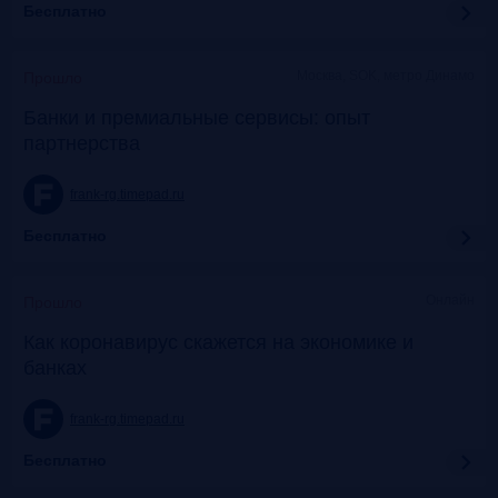
Бесплатно
Москва, SOK, метро Динамо
Прошло
Банки и премиальные сервисы: опыт
партнерства
frank-rg.timepad.ru
Бесплатно
Онлайн
Прошло
Как коронавирус скажется на экономике и
банках
frank-rg.timepad.ru
Бесплатно