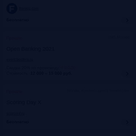
frankrg.com
Бесплатно
ЦМТ, Москва
Прошло
Open Banking 2021
event.bosfera.ru
Скидка 20% по промокоду
:
FRG20
Стоимость:
12 000 – 15 000
руб.
Москва, Конгресс-центр технополис
Прошло
Scoring Day X
scorconf.ru
Бесплатно