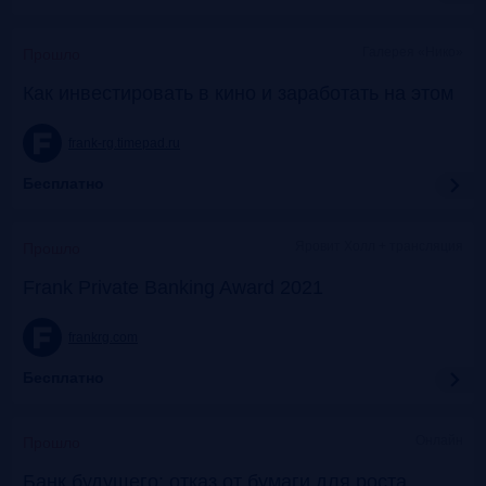
Галерея «Нико»
Прошло
Как инвестировать в кино и заработать на этом
frank-rg.timepad.ru
Бесплатно
Яровит Холл + трансляция
Прошло
Frank Private Banking Award 2021
frankrg.com
Бесплатно
Онлайн
Прошло
Банк будущего: отказ от бумаги для роста