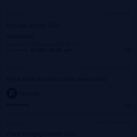
Москва, Mariott
Прошло
FinLegal залоги 2021
event.bosfera.ru
Скидка 20%. Промокод: FRG20
:
FRG20
Стоимость:
15 000 – 19 000
руб.
Москва, особняк на Волхонке
Прошло
Frank Small Business Loans Award 2021
frankrg.com
Бесплатно
офлайн+трансляция
Прошло
Frank Mortgage Award 2021