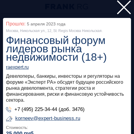
Главная
Прошло:
5 апреля 2023
года
Москва, Никольская ул., 12, St. Regis Москва Никольская.
Мероприятия
Финансовый форум
Все
лидеров рынка
недвижимости (18+)
Особняк на Волхонке
Прошло
raexpert.ru
Frank Private Banking Award 2018
Девелоперы, банкиры, инвесторы и регуляторы на
форуме «Эксперт РА» обсудят будущее российского
frankrg.com
рынка девелопмента, стратегии роста и
финансирования, риски и финансовую устойчивость
Бесплатно
сектора.
+7 (495) 225-34-44 (доб. 3476)
Москва, SOK
Прошло
korneev@expert-business.ru
Meetup «Дедолларизация, санкции и capital
Стоимость:
control: чего ждать в России?»
25 000
руб.