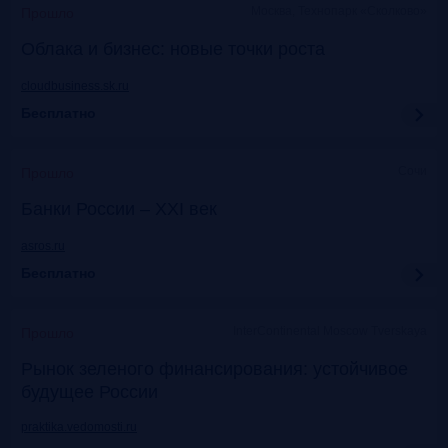
Москва, Технопарк «Сколково»
Прошло
Облака и бизнес: новые точки роста
cloudbusiness.sk.ru
Бесплатно
Сочи
Прошло
Банки России – XXI век
asros.ru
Бесплатно
InterContinental Moscow Tverskaya
Прошло
Рынок зеленого финансирования: устойчивое
будущее России
praktika.vedomosti.ru