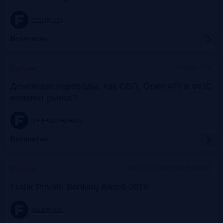
frankrg.com
Бесплатно
Москва, SOK
Прошло
Денежные переводы. Как СБП, Open API и ФНС
изменят рынок?
frank-rg.timepad.ru
Бесплатно
Москва, Особняк на Волхонке
Прошло
Frank Private Banking Award 2019
frankrg.com