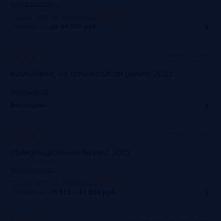
forauto.autostat.ru
Скидка 15% по промокоду
:
FRG15
Стоимость:
до 14 900
руб.
Казань, офлайн
Прошло
Комплаенс на финансовом рынке 2022
www.naufor.ru
Бесплатно
Marriott Moscow
Прошло
Транзакционный бизнес 2022
auditorium-cg.ru
Скидка 10% по промокоду
:
ТВ22
Стоимость:
35 615 – 41 900
руб.
Москва, Mercure Павелецкая