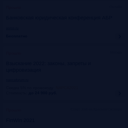
Онлайн
Прошло
Банковская юридическая конференция АБР
asros.ru
Бесплатно
Москва
Прошло
Взыскание 2022: законы, запреты и
цифровизация
napcaforum.ru
Скидка 5% по промокоду
:
NAPCA2021
Стоимость:
до 24 900
руб.
Старт Хаб на Красном Октябре
Прошло
FinWin 2021