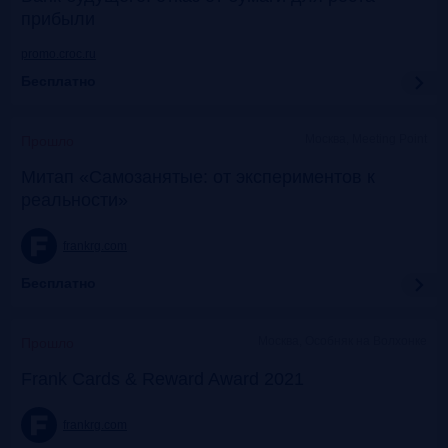
прибыли
promo.croc.ru
Бесплатно
Москва, Meeting Point
Прошло
Митап «Самозанятые: от экспериментов к
реальности»
frankrg.com
Бесплатно
Москва, Особняк на Волхонке
Прошло
Frank Cards & Reward Award 2021
frankrg.com