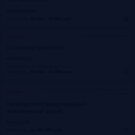
techweek.moscow
Стоимость:
30 000 – 70 000
руб.
Москва, Marriott Novy Arbat
Прошло
CX banking forum 2022
auditorium-cg.ru
Скидка 10% по промокоду
:
Aud22
Стоимость:
34 230 – 48 900
руб.
Санкт-Петербург, Конгрессно-выставочный центр
Прошло
«Экспофорум»
Петербургский международный
экономический форум
forumspb.com
Стоимость:
до 960 000
руб.