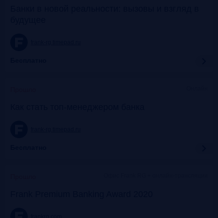
Банки в новой реальности: вызовы и взгляд в
будущее
frank-rg.timepad.ru
Бесплатно
Онлайн
Прошло
Как стать топ-менеджером банка
frank-rg.timepad.ru
Бесплатно
Офис Frank RG + онлайн-трансляции
Прошло
Frank Premium Banking Award 2020
frankrg.com