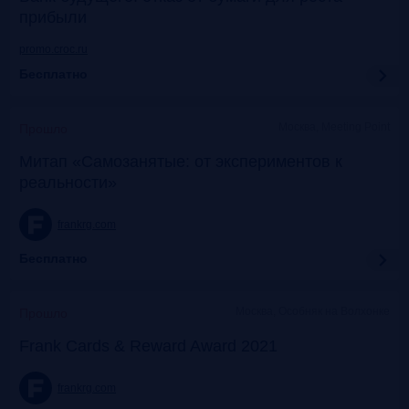
прибыли
promo.croc.ru
Бесплатно
Москва, Meeting Point
Прошло
Митап «Самозанятые: от экспериментов к
реальности»
frankrg.com
Бесплатно
Москва, Особняк на Волхонке
Прошло
Frank Cards & Reward Award 2021
frankrg.com