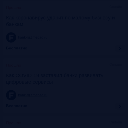
Онлайн
Прошло
Как коронавирус ударит по малому бизнесу и
банкам
frank-rg.timepad.ru
Бесплатно
Онлайн
Прошло
Как COVID-19 заставил банки развивать
цифровые сервисы
frank-rg.timepad.ru
Бесплатно
Онлайн
Прошло