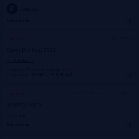
frankrg.com
Бесплатно
ЦМТ, Москва
Прошло
Open Banking 2021
event.bosfera.ru
Скидка 20% по промокоду
:
FRG20
Стоимость:
12 000 – 15 000
руб.
Москва, Конгресс-центр технополис
Прошло
Scoring Day X
scorconf.ru
Бесплатно