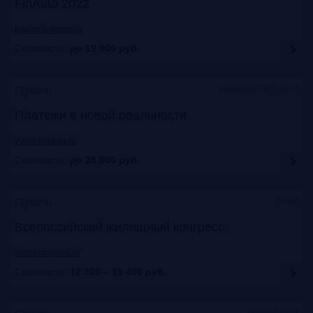
FinAuto 2022
finauto.autostat.ru
Стоимость:
до 19 900
руб.
Москва, START HUB
Прошло
Платежи в новой реальности
event.bosfera.ru
Стоимость:
до 25 000
руб.
Сочи
Прошло
Всероссийский жилищный конгресс
sochicongress.ru
Стоимость:
17 200 – 19 400
руб.
Москва, ЦДП