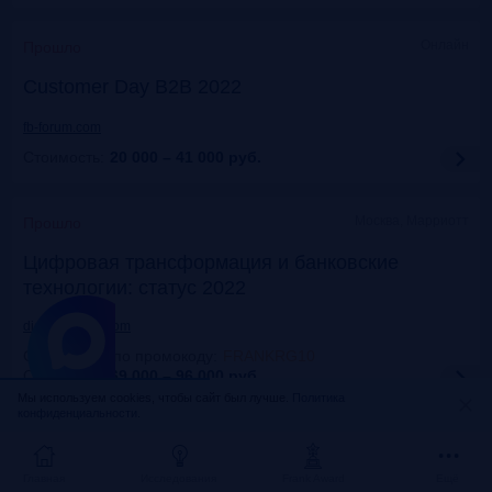
Онлайн
Прошло
Customer Day B2B 2022
fb-forum.com
Стоимость:
20 000 – 41 000
руб.
Москва, Марриотт
Прошло
Цифровая трансформация и банковские
технологии: статус 2022
dialogmanag.com
Скидка 10% по промокоду
:
FRANKRG10
Стоимость:
69 000 – 96 000
руб.
Мы используем cookies, чтобы сайт был лучше.
Политика
конфиденциальности.
Москва, ЦДП
Прошло
FinNext 2022
Главная
Исследования
Frank Award
Ещё