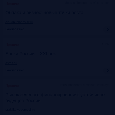
Москва, Технопарк «Сколково»
Прошло
Облака и бизнес: новые точки роста
cloudbusiness.sk.ru
Бесплатно
Сочи
Прошло
Банки России – XXI век
asros.ru
Бесплатно
InterContinental Moscow Tverskaya
Прошло
Рынок зеленого финансирования: устойчивое
будущее России
praktika.vedomosti.ru