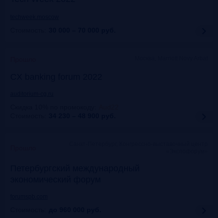
techweek.moscow
Стоимость:
30 000 – 70 000
руб.
Москва, Marriott Novy Arbat
Прошло
CX banking forum 2022
auditorium-cg.ru
Скидка 10% по промокоду
:
Aud22
Стоимость:
34 230 – 48 900
руб.
Санкт-Петербург, Конгрессно-выставочный центр
Прошло
«Экспофорум»
Петербургский международный
экономический форум
forumspb.com
Стоимость:
до 960 000
руб.