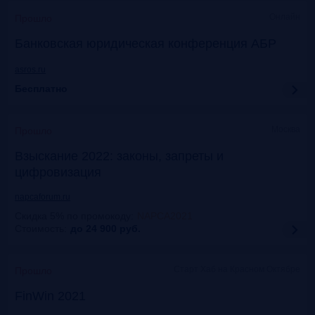
Онлайн
Прошло
Банковская юридическая конференция АБР
asros.ru
Бесплатно
Москва
Прошло
Взыскание 2022: законы, запреты и
цифровизация
napcaforum.ru
Скидка 5% по промокоду
:
NAPCA2021
Стоимость:
до 24 900
руб.
Старт Хаб на Красном Октябре
Прошло
FinWin 2021