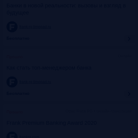
Банки в новой реальности: вызовы и взгляд в
будущее
frank-rg.timepad.ru
Бесплатно
Онлайн
Прошло
Как стать топ-менеджером банка
frank-rg.timepad.ru
Бесплатно
Офис Frank RG + онлайн-трансляции
Прошло
Frank Premium Banking Award 2020
frankrg.com