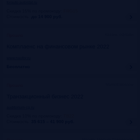
forauto.autostat.ru
Скидка 15% по промокоду
:
FRG15
Стоимость:
до 14 900
руб.
Казань, офлайн
Прошло
Комплаенс на финансовом рынке 2022
www.naufor.ru
Бесплатно
Marriott Moscow
Прошло
Транзакционный бизнес 2022
auditorium-cg.ru
Скидка 10% по промокоду
:
ТВ22
Стоимость:
35 615 – 41 900
руб.
Москва, Mercure Павелецкая