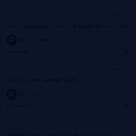
Галерея «Нико»
Прошло
Как инвестировать в кино и заработать на этом
frank-rg.timepad.ru
Бесплатно
Яровит Холл + трансляция
Прошло
Frank Private Banking Award 2021
frankrg.com
Бесплатно
Онлайн
Прошло
Банк будущего: отказ от бумаги для роста