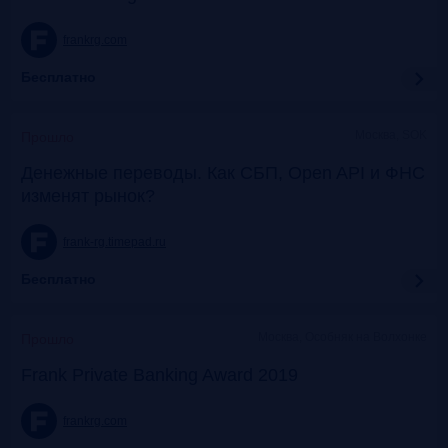
frankrg.com
Бесплатно
Москва, SOK
Прошло
Денежные переводы. Как СБП, Open API и ФНС
изменят рынок?
frank-rg.timepad.ru
Бесплатно
Москва, Особняк на Волхонке
Прошло
Frank Private Banking Award 2019
frankrg.com