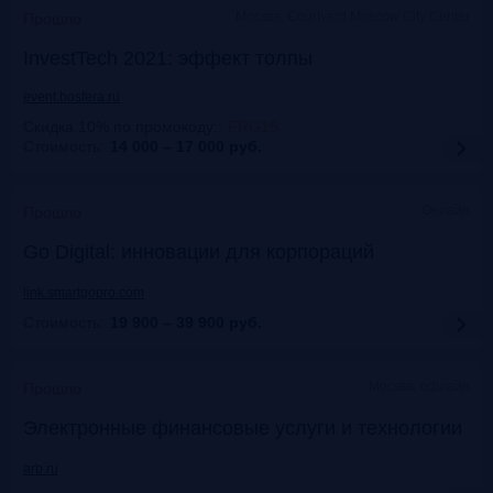
Москва, Courtyard Moscow City Center
Прошло
InvestTech 2021: эффект толпы
event.bosfera.ru
Скидка 10% по промокоду:
:
FRG15
Стоимость:
14 000 – 17 000
руб.
Онлайн
Прошло
Gо Digital: инновации для корпораций
link.smartgopro.com
Стоимость:
19 900 – 39 900
руб.
Москва, офлайн
Прошло
Электронные финансовые услуги и технологии
arb.ru