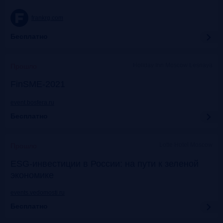
frankrg.com
Бесплатно
Holiday Inn Moscow Lesnaya
Прошло
FinSME-2021
event.bosfera.ru
Бесплатно
Lotte Hotel Moscow
Прошло
ESG-инвестиции в России: на пути к зеленой
экономике
events.vedomosti.ru
Бесплатно