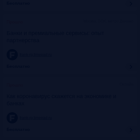
Бесплатно
Москва, SOK, метро Динамо
Прошло
Банки и премиальные сервисы: опыт
партнерства
frank-rg.timepad.ru
Бесплатно
Онлайн
Прошло
Как коронавирус скажется на экономике и
банках
frank-rg.timepad.ru
Бесплатно