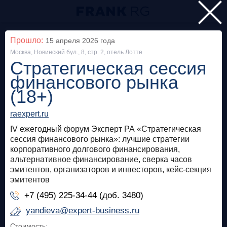
Главная
Прошло:
15 апреля 2026
года
Москва, Новинский бул., 8, стр. 2, отель Лотте
Мероприятия
Стратегическая сессия
Все
финансового рынка
(18+)
Особняк на Волхонке
Прошло
raexpert.ru
Frank Private Banking Award 2018
IV ежегодный форум Эксперт РА «Стратегическая
сессия финансового рынка»: лучшие стратегии
frankrg.com
корпоративного долгового финансирования,
альтернативное финансирование, сверка часов
Бесплатно
эмитентов, организаторов и инвесторов, кейс-секция
эмитентов
Москва, SOK
Прошло
+7 (495) 225-34-44 (доб. 3480)
yandieva@expert-business.ru
Meetup «Дедолларизация, санкции и capital
control: чего ждать в России?»
Стоимость: