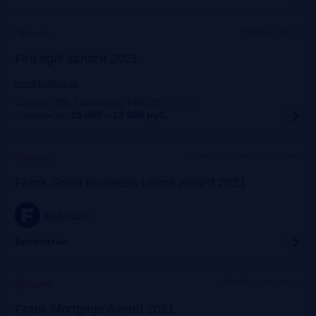
Москва, Mariott
Прошло
FinLegal залоги 2021
event.bosfera.ru
Скидка 20%. Промокод: FRG20
:
FRG20
Стоимость:
15 000 – 19 000
руб.
Москва, особняк на Волхонке
Прошло
Frank Small Business Loans Award 2021
frankrg.com
Бесплатно
офлайн+трансляция
Прошло
Frank Mortgage Award 2021