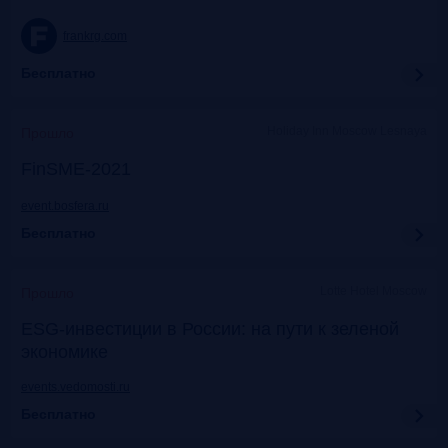
frankrg.com
Бесплатно
Holiday Inn Moscow Lesnaya
Прошло
FinSME-2021
event.bosfera.ru
Бесплатно
Lotte Hotel Moscow
Прошло
ESG-инвестиции в России: на пути к зеленой
экономике
events.vedomosti.ru
Бесплатно