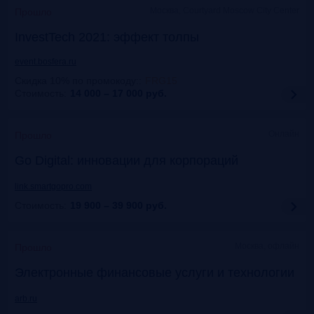
Москва, Courtyard Moscow City Center
Прошло
InvestTech 2021: эффект толпы
event.bosfera.ru
Скидка 10% по промокоду:
:
FRG15
Стоимость:
14 000 – 17 000
руб.
Онлайн
Прошло
Gо Digital: инновации для корпораций
link.smartgopro.com
Стоимость:
19 900 – 39 900
руб.
Москва, офлайн
Прошло
Электронные финансовые услуги и технологии
arb.ru