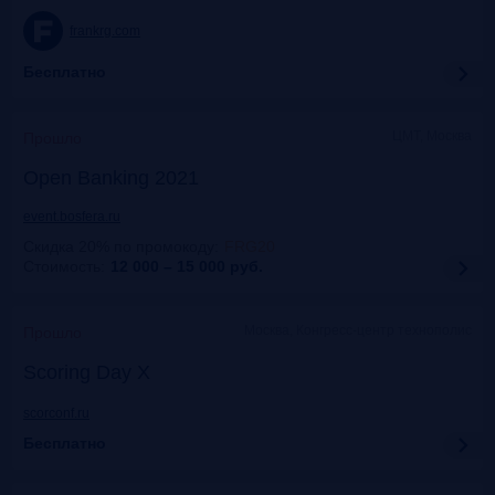
frankrg.com
Бесплатно
ЦМТ, Москва
Прошло
Open Banking 2021
event.bosfera.ru
Скидка 20% по промокоду
:
FRG20
Стоимость:
12 000 – 15 000
руб.
Москва, Конгресс-центр технополис
Прошло
Scoring Day X
scorconf.ru
Бесплатно