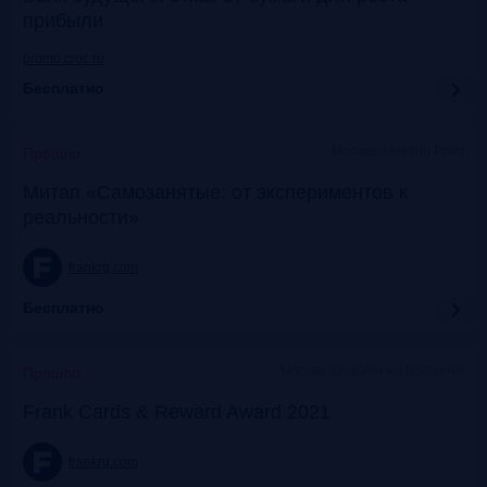
прибыли
promo.croc.ru
Бесплатно
Москва, Meeting Point
Прошло
Митап «Самозанятые: от экспериментов к
реальности»
frankrg.com
Бесплатно
Москва, Особняк на Волхонке
Прошло
Frank Cards & Reward Award 2021
frankrg.com