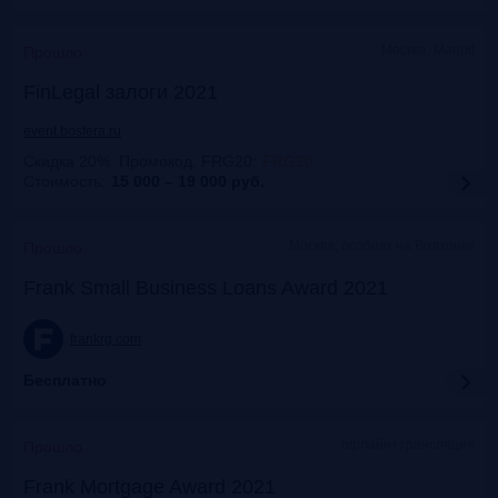
Москва, Mariott
Прошло
FinLegal залоги 2021
event.bosfera.ru
Скидка 20%. Промокод: FRG20
:
FRG20
Стоимость:
15 000 – 19 000
руб.
Москва, особняк на Волхонке
Прошло
Frank Small Business Loans Award 2021
frankrg.com
Бесплатно
офлайн+трансляция
Прошло
Frank Mortgage Award 2021