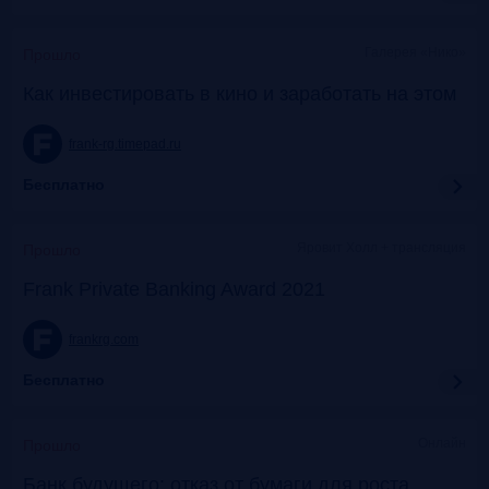
Галерея «Нико»
Прошло
Как инвестировать в кино и заработать на этом
frank-rg.timepad.ru
Бесплатно
Яровит Холл + трансляция
Прошло
Frank Private Banking Award 2021
frankrg.com
Бесплатно
Онлайн
Прошло
Банк будущего: отказ от бумаги для роста