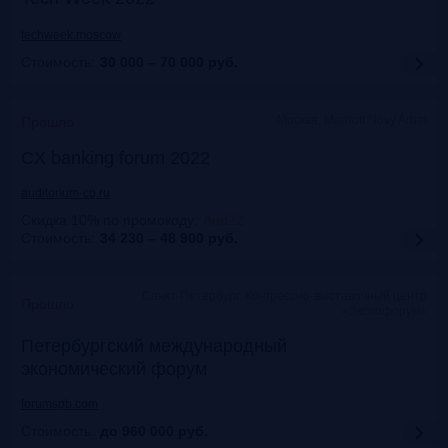
techweek.moscow
Стоимость:
30 000 – 70 000
руб.
Москва, Marriott Novy Arbat
Прошло
CX banking forum 2022
auditorium-cg.ru
Скидка 10% по промокоду
:
Aud22
Стоимость:
34 230 – 48 900
руб.
Санкт-Петербург, Конгрессно-выставочный центр
Прошло
«Экспофорум»
Петербургский международный
экономический форум
forumspb.com
Стоимость:
до 960 000
руб.