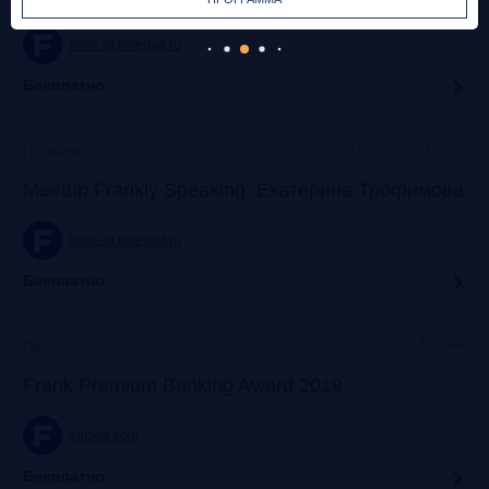
frank-rg.timepad.ru
Бесплатно
Московская Биржа
Прошло
Meetup Frankly Speaking: Екатерина Трофимова
frank-rg.timepad.ru
Бесплатно
Москва
Прошло
Frank Premium Banking Award 2019
frankrg.com
Бесплатно