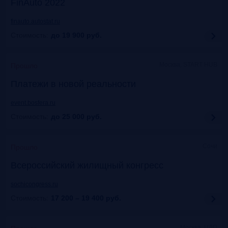
FinAuto 2022
finauto.autostat.ru
Стоимость:
до 19 900
руб.
Москва, START HUB
Прошло
Платежи в новой реальности
event.bosfera.ru
Стоимость:
до 25 000
руб.
Сочи
Прошло
Всероссийский жилищный конгресс
sochicongress.ru
Стоимость:
17 200 – 19 400
руб.
Москва, ЦДП