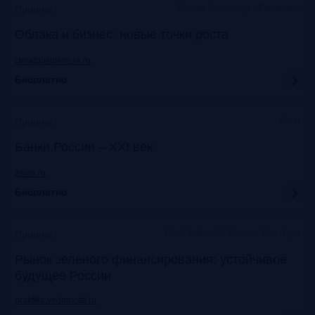
Москва, Технопарк «Сколково»
Прошло
Облака и бизнес: новые точки роста
cloudbusiness.sk.ru
Бесплатно
Сочи
Прошло
Банки России – XXI век
asros.ru
Бесплатно
InterContinental Moscow Tverskaya
Прошло
Рынок зеленого финансирования: устойчивое
будущее России
praktika.vedomosti.ru