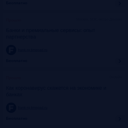
Бесплатно
Москва, SOK, метро Динамо
Прошло
Банки и премиальные сервисы: опыт
партнерства
frank-rg.timepad.ru
Бесплатно
Онлайн
Прошло
Как коронавирус скажется на экономике и
банках
frank-rg.timepad.ru
Бесплатно