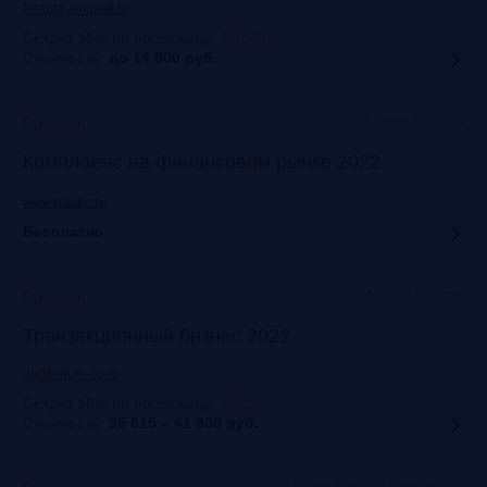
forauto.autostat.ru
Скидка 15% по промокоду
:
FRG15
Стоимость:
до 14 900
руб.
Казань, офлайн
Прошло
Комплаенс на финансовом рынке 2022
www.naufor.ru
Бесплатно
Marriott Moscow
Прошло
Транзакционный бизнес 2022
auditorium-cg.ru
Скидка 10% по промокоду
:
ТВ22
Стоимость:
35 615 – 41 900
руб.
Москва, Mercure Павелецкая