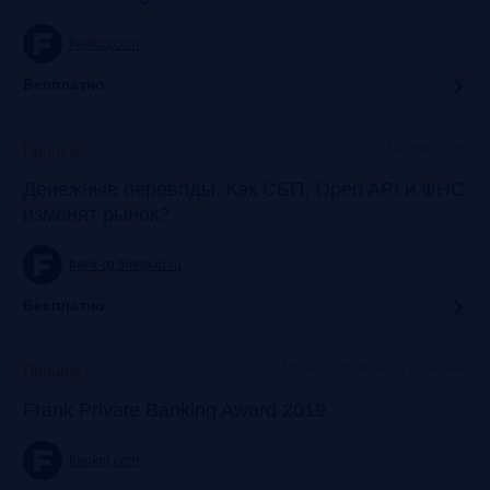
frankrg.com
Бесплатно
Москва, SOK
Прошло
Денежные переводы. Как СБП, Open API и ФНС
изменят рынок?
frank-rg.timepad.ru
Бесплатно
Москва, Особняк на Волхонке
Прошло
Frank Private Banking Award 2019
frankrg.com