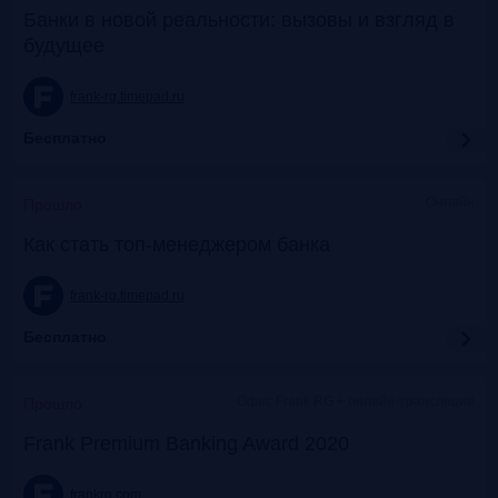
Банки в новой реальности: вызовы и взгляд в
будущее
frank-rg.timepad.ru
Бесплатно
Онлайн
Прошло
Как стать топ-менеджером банка
frank-rg.timepad.ru
Бесплатно
Офис Frank RG + онлайн-трансляции
Прошло
Frank Premium Banking Award 2020
frankrg.com