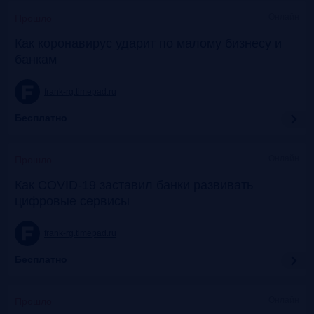
Онлайн
Прошло
Как коронавирус ударит по малому бизнесу и
банкам
frank-rg.timepad.ru
Бесплатно
Онлайн
Прошло
Как COVID-19 заставил банки развивать
цифровые сервисы
frank-rg.timepad.ru
Бесплатно
Онлайн
Прошло