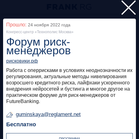
Главная
Прошло:
24 ноября 2022
года
Конгресс-центр «Технополис Москва»
Мероприятия
Форум риск-
Все
менеджеров
рисковики.рф
Особняк на Волхонке
Прошло
Работа с оперрисками в условиях неоднозначности их
Frank Private Banking Award 2018
регулирования, актуальные методы нивелирования
возросшего кредитного риска, лайфхаки ускоренного
внедрения нейросетей и бустинга и многое другое на
frankrg.com
практическом форуме для риск-менеджеров от
Бесплатно
FutureBanking.
guminskaya@reglament.net
Москва, SOK
Прошло
Бесплатно
Meetup «Дедолларизация, санкции и capital
control: чего ждать в России?»
ПРОГРАММА