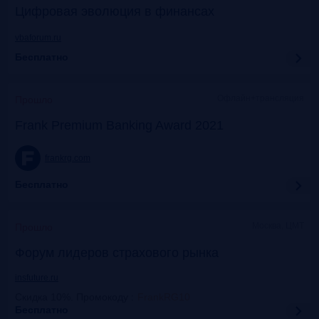
Цифровая эволюция в финансах
vbaforum.ru
Бесплатно
Офлайн+трансляция
Прошло
Frank Premium Banking Award 2021
frankrg.com
Бесплатно
Москва, ЦМТ
Прошло
Форум лидеров страхового рынка
insfuture.ru
Скидка 10%. Промокоду
:
FrankRG10
Бесплатно