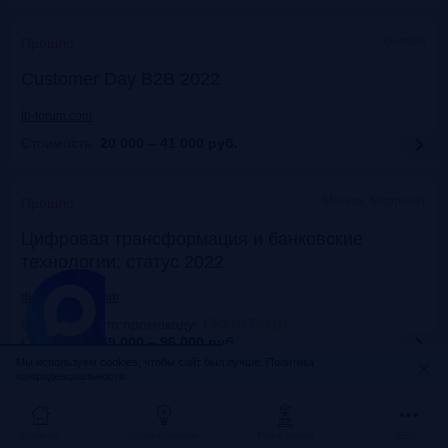
Онлайн
Прошло
Customer Day B2B 2022
fb-forum.com
Стоимость:
20 000 – 41 000
руб.
Москва, Марриотт
Прошло
Цифровая трансформация и банковские
технологии: статус 2022
dialogmanag.com
Скидка 10% по промокоду
:
FRANKRG10
Стоимость:
69 000 – 96 000
руб.
Мы используем cookies, чтобы сайт был лучше.
Политика
конфиденциальности.
Москва, ЦДП
Прошло
FinNext 2022
Главная
Исследования
Frank Award
Ещё