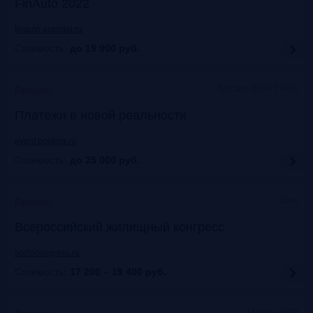
FinAuto 2022
finauto.autostat.ru
Стоимость:
до 19 900
руб.
Москва, START HUB
Прошло
Платежи в новой реальности
event.bosfera.ru
Стоимость:
до 25 000
руб.
Сочи
Прошло
Всероссийский жилищный конгресс
sochicongress.ru
Стоимость:
17 200 – 19 400
руб.
Москва, ЦДП