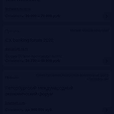
techweek.moscow
Стоимость:
30 000 – 70 000
руб.
Москва, Marriott Novy Arbat
Прошло
CX banking forum 2022
auditorium-cg.ru
Скидка 10% по промокоду
:
Aud22
Стоимость:
34 230 – 48 900
руб.
Санкт-Петербург, Конгрессно-выставочный центр
Прошло
«Экспофорум»
Петербургский международный
экономический форум
forumspb.com
Стоимость:
до 960 000
руб.