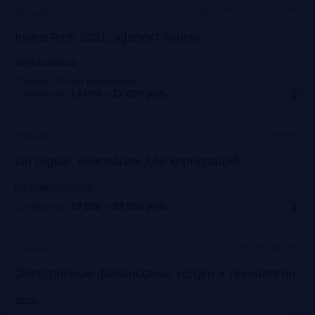
Москва, Courtyard Moscow City Center
Прошло
InvestTech 2021: эффект толпы
event.bosfera.ru
Скидка 10% по промокоду:
:
FRG15
Стоимость:
14 000 – 17 000
руб.
Онлайн
Прошло
Gо Digital: инновации для корпораций
link.smartgopro.com
Стоимость:
19 900 – 39 900
руб.
Москва, офлайн
Прошло
Электронные финансовые услуги и технологии
arb.ru