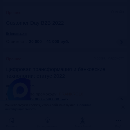
Онлайн
Прошло
Customer Day B2B 2022
fb-forum.com
Стоимость:
20 000 – 41 000
руб.
Москва, Марриотт
Прошло
Цифровая трансформация и банковские
технологии: статус 2022
dialogmanag.com
Скидка 10% по промокоду
:
FRANKRG10
Стоимость:
69 000 – 96 000
руб.
Мы используем cookies, чтобы сайт был лучше.
Политика
конфиденциальности.
Москва, ЦДП
Прошло
FinNext 2022
Главная
Исследования
Frank Award
Ещё