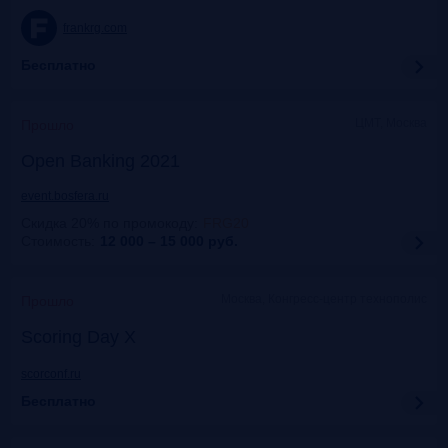
frankrg.com
Бесплатно
ЦМТ, Москва
Прошло
Open Banking 2021
event.bosfera.ru
Скидка 20% по промокоду
:
FRG20
Стоимость:
12 000 – 15 000
руб.
Москва, Конгресс-центр технополис
Прошло
Scoring Day X
scorconf.ru
Бесплатно