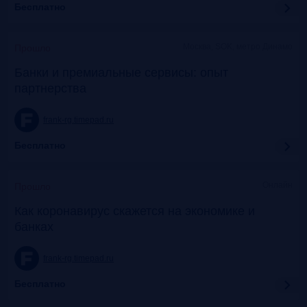
Бесплатно
Москва, SOK, метро Динамо
Прошло
Банки и премиальные сервисы: опыт
партнерства
frank-rg.timepad.ru
Бесплатно
Онлайн
Прошло
Как коронавирус скажется на экономике и
банках
frank-rg.timepad.ru
Бесплатно