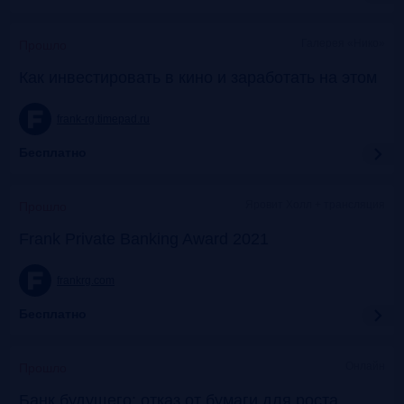
Галерея «Нико»
Прошло
Как инвестировать в кино и заработать на этом
frank-rg.timepad.ru
Бесплатно
Яровит Холл + трансляция
Прошло
Frank Private Banking Award 2021
frankrg.com
Бесплатно
Онлайн
Прошло
Банк будущего: отказ от бумаги для роста