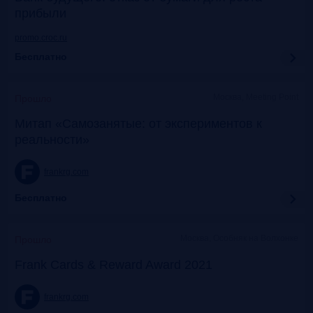
прибыли
promo.croc.ru
Бесплатно
Москва, Meeting Point
Прошло
Митап «Самозанятые: от экспериментов к
реальности»
frankrg.com
Бесплатно
Москва, Особняк на Волхонке
Прошло
Frank Cards & Reward Award 2021
frankrg.com