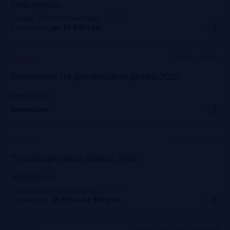
forauto.autostat.ru
Скидка 15% по промокоду
:
FRG15
Стоимость:
до 14 900
руб.
Казань, офлайн
Прошло
Комплаенс на финансовом рынке 2022
www.naufor.ru
Бесплатно
Marriott Moscow
Прошло
Транзакционный бизнес 2022
auditorium-cg.ru
Скидка 10% по промокоду
:
ТВ22
Стоимость:
35 615 – 41 900
руб.
Москва, Mercure Павелецкая