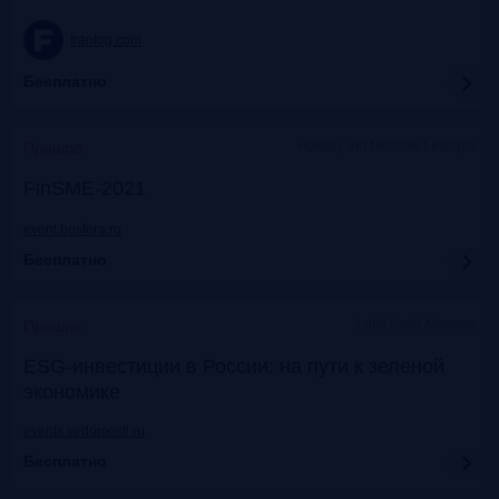
frankrg.com
Бесплатно
Holiday Inn Moscow Lesnaya
Прошло
FinSME-2021
event.bosfera.ru
Бесплатно
Lotte Hotel Moscow
Прошло
ESG-инвестиции в России: на пути к зеленой
экономике
events.vedomosti.ru
Бесплатно