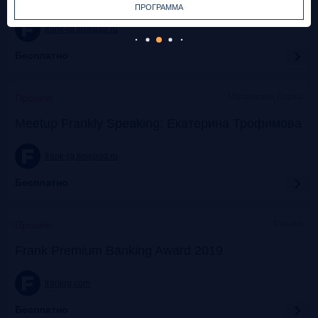
ПРОГРАММА
frank-rg.timepad.ru
Бесплатно
Московская Биржа
Прошло
Meetup Frankly Speaking: Екатерина Трофимова
frank-rg.timepad.ru
Бесплатно
Москва
Прошло
Frank Premium Banking Award 2019
frankrg.com
Бесплатно