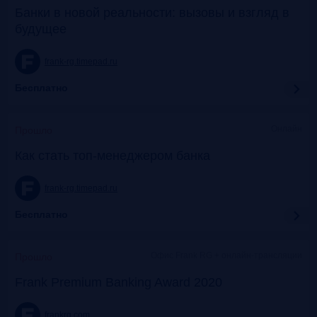
Банки в новой реальности: вызовы и взгляд в
будущее
frank-rg.timepad.ru
Бесплатно
Онлайн
Прошло
Как стать топ-менеджером банка
frank-rg.timepad.ru
Бесплатно
Офис Frank RG + онлайн-трансляции
Прошло
Frank Premium Banking Award 2020
frankrg.com