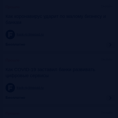
Онлайн
Прошло
Как коронавирус ударит по малому бизнесу и
банкам
frank-rg.timepad.ru
Бесплатно
Онлайн
Прошло
Как COVID-19 заставил банки развивать
цифровые сервисы
frank-rg.timepad.ru
Бесплатно
Онлайн
Прошло