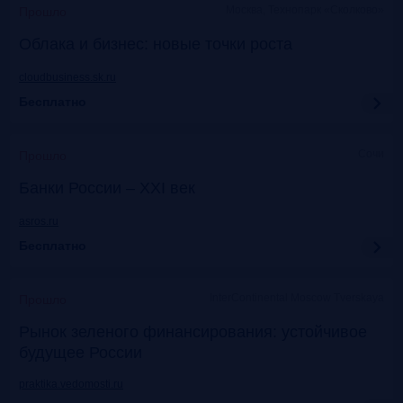
Москва, Технопарк «Сколково»
Прошло
Облака и бизнес: новые точки роста
cloudbusiness.sk.ru
Бесплатно
Сочи
Прошло
Банки России – XXI век
asros.ru
Бесплатно
InterContinental Moscow Tverskaya
Прошло
Рынок зеленого финансирования: устойчивое
будущее России
praktika.vedomosti.ru