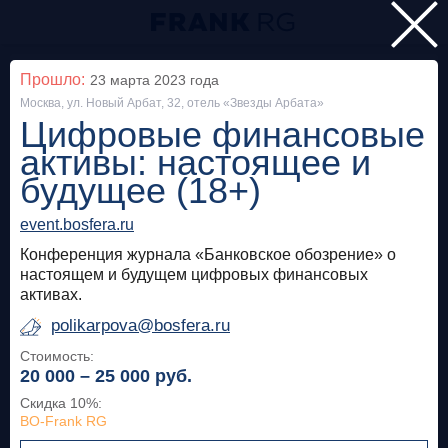
Главная
Прошло:
23 марта 2023
года
Москва, ул. Новый Арбат, 32, отель «Звезды Арбата»
Мероприятия
Цифровые финансовые
Все
активы: настоящее и
будущее (18+)
Особняк на Волхонке
Прошло
event.bosfera.ru
Frank Private Banking Award 2018
Конференция журнала «Банковское обозрение» о
настоящем и будущем цифровых финансовых
frankrg.com
активах.
Бесплатно
polikarpova@bosfera.ru
Стоимость:
20 000 – 25 000
руб.
Москва, SOK
Прошло
Скидка 10%
:
Meetup «Дедолларизация, санкции и capital
BO-Frank RG
control: чего ждать в России?»