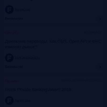
frankrg.com
Бесплатно
Москва, SOK
Прошло
Денежные переводы. Как СБП, Open API и ФНС
изменят рынок?
frank-rg.timepad.ru
Бесплатно
Москва, Особняк на Волхонке
Прошло
Frank Private Banking Award 2019
frankrg.com