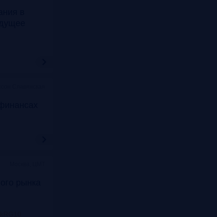
ания в
удущее
ссон Славянская
финансах
Москва, ЦМТ
ого рынка
nkRG10