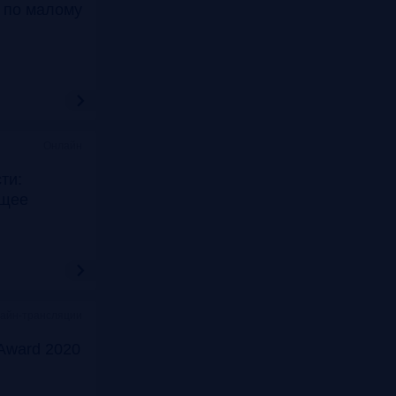
т по малому
Онлайн
ти:
ущее
лайн-трансляции
Award 2020