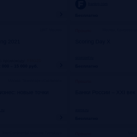
frankrg.com
Бесплатно
ЦМТ, Москва
Москва, Конгресс-ц
Прошло
ing 2021
Scoring Day X
scorconf.ru
о промокоду
:
FRG20
 000 – 15 000
руб.
Бесплатно
Москва, Технопарк «Сколково»
Прошло
изнес: новые точки
Банки России – XXI век
.ru
asros.ru
Бесплатно
InterContinental Moscow Tverskaya
Моск
Прошло