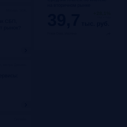
на вторичном рынке
Москва, SOK
39,7
+28,1%
год к году
ак СБП,
тыс. руб.
т рынок?
Frank Data.
Ипотека
K, метро Динамо
ервисы:
Онлайн