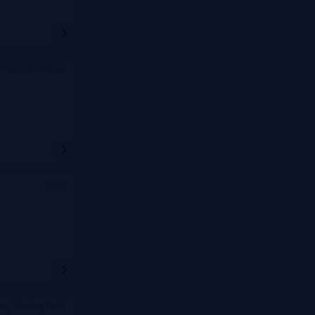
ентр технополис
Сочи
ва, Meeting Point