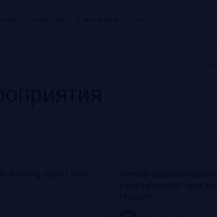
вания
Frank Data
Frank Award
По
оприятия
Особняк на Волхонке
Прошло
ate Banking Award 2018
Meetup «Дедолларизаци
и capital control: чего ж
России?»