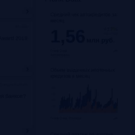
Средний чек автокредитов за
месяц
Москва
1,56
+17%
год к году
Award 2019
млн руб.
Frank Data.
Автокредиты
Объем выданных ипотечных
кредитов в месяц
Станция Балчуг»
ля банков?
Frank Data.
Ипотека
Средний платеж по ипотеке