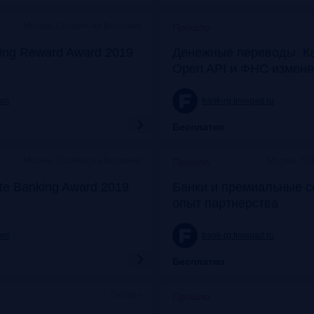
Москва, Особняк на Волхонке
Прошло
ing Reward Award 2019
Денежные переводы. К
Open API и ФНС изменя
com
frank-rg.timepad.ru
Бесплатно
Москва, Особняк на Волхонке
Москва, SO
Прошло
ate Banking Award 2019
Банки и премиальные с
опыт партнерства
com
frank-rg.timepad.ru
Бесплатно
Онлайн
Прошло