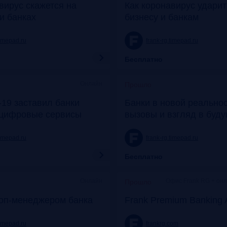
вирус скажется на
Как коронавирус удари
и банках
бизнесу и банкам
timepad.ru
frank-rg.timepad.ru
Бесплатно
Онлайн
Прошло
19 заставил банки
Банки в новой реальнос
 цифровые сервисы
вызовы и взгляд в буд
timepad.ru
frank-rg.timepad.ru
Бесплатно
Онлайн
Офис Frank RG + он
Прошло
топ-менеджером банка
Frank Premium Banking 
timepad.ru
frankrg.com