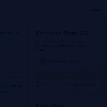
О нас
Рассылка Frank RG
делиться
Итоги недели, наша трактовка
основных событий на банковском
рынке
ПОДПИСАТЬСЯ
Москва, SOK
Я согласен с условиями
обработки данных
я, санкции
дать в
Frank Data