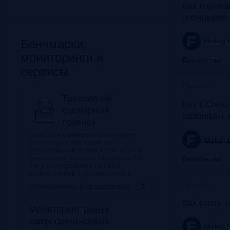
Как корона
экономике 
Бенчмарки,
frank-rg.
мониторинги и
Бесплатно
сервисы
Прошло
Трехлетний
Как COVID-
сценарный
развивать
прогноз
Frank RG ежеквартально обновляет
frank-rg.
прогноз на основе ключевых
экзогенных и эндогенных показателей
финансового рынка на ближайшие 3-5
Бесплатно
лет в трех сценариях: базовый,
оптимистичный и пессимистичный.
Прошло
Обновление:
Ежеквартально
Как стать 
Мониторинг рынка
микрофинансовых
frank-rg.