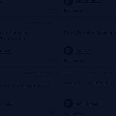
com
frank-rg.timepad.ru
Бесплатно
Московская Биржа
Прошло
nkly Speaking:
Frank Premium Banking 
 Трофимова
timepad.ru
frankrg.com
Бесплатно
c 9:30 до 12:30 коворкинг «Рабочая
Москва, «Рабочая 
Прошло
станция Балчуг»
Open API: это опасно д
 экосистемы услуг для
timepad.ru
frank-rg.timepad.ru
Бесплатно