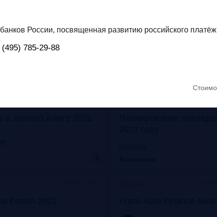
Онлайн
Моск
Прошло
его: отказ от бумаги
Митап «Самозанятые: о
анков России, посвященная развитию российского платёж
 прибыли
экспериментов к реаль
 (495) 785-29-88
frankrg.com
Бесплатно
Стоимо
Москва, Особняк на Волхонке
Прошло
s & Reward Award 2021
Планирование наследо
2021 году
com
bclplaw.ru
Бесплатно
Москва, ЦМТ
Офла
Прошло
se Forum 2021
Frank Auto Finance Awa