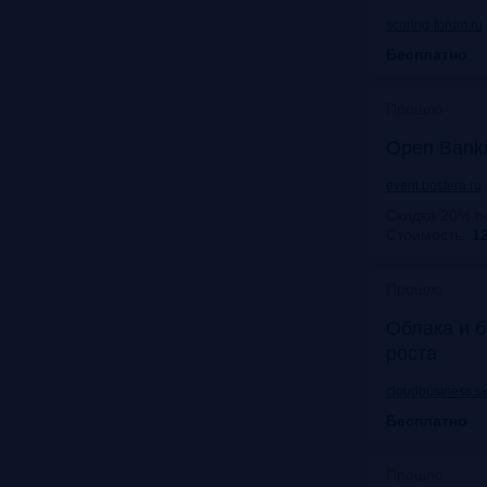
scoring-forum.ru
Бесплатно
Прошло
Open Bank
event.bosfera.ru
Скидка 20% п
Стоимость:
12
Прошло
Облака и б
роста
cloudbusiness.sk
Бесплатно
Прошло