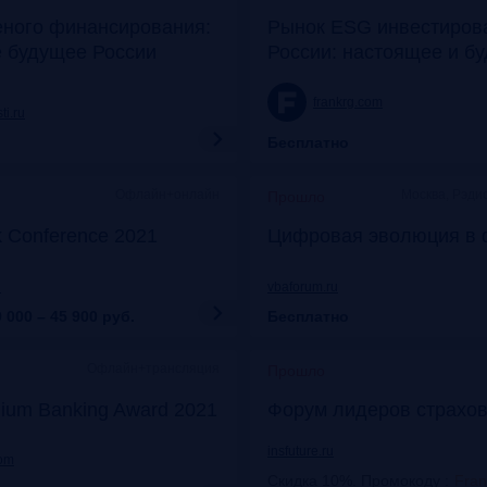
еного финансирования:
Рынок ESG инвестиров
е будущее России
России: настоящее и б
frankrg.com
ti.ru
Бесплатно
Офлайн+онлайн
Москва, Рэди
Прошло
k Conference 2021
Цифровая эволюция в 
u
vbaforum.ru
 000 – 45 900
руб.
Бесплатно
Офлайн+трансляция
Прошло
ium Banking Award 2021
Форум лидеров страхов
insfuture.ru
com
Скидка 10%. Промокоду
:
Fra