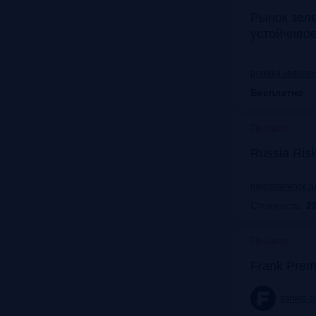
Рынок зел
устойчиво
praktika.vedomos
Бесплатно
Прошло
Russia Ris
riskconference.r
Стоимость:
29
Прошло
Frank Prem
frankrg.