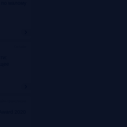
т по малому
Онлайн
ти:
ущее
лайн-трансляции
Award 2020