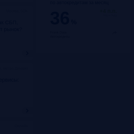
по автокредитам за месяц
36
+4 п.п.
Москва, SOK
год к году
%
ак СБП,
т рынок?
Frank Data.
Автокредиты
K, метро Динамо
ервисы:
Онлайн