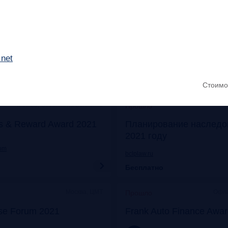
Онлайн
Моск
Прошло
его: отказ от бумаги
Митап «Самозанятые: о
 прибыли
экспериментов к реаль
.net
frankrg.com
Бесплатно
Стоимо
Москва, Особняк на Волхонке
Прошло
s & Reward Award 2021
Планирование наследо
2021 году
com
bclplaw.ru
Бесплатно
Москва, ЦМТ
Офла
Прошло
se Forum 2021
Frank Auto Finance Awa