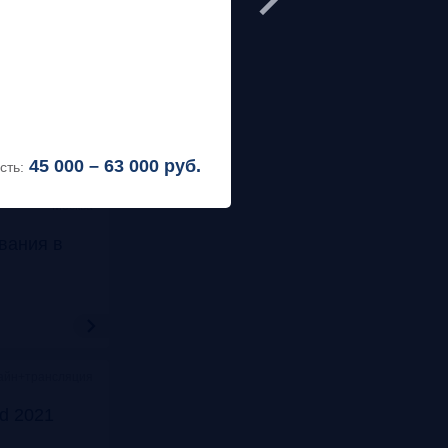
ва, Meeting Point
т
ности»
+7 (499) 404-20-
maslova@bosfer
ПРОГРАММА
45 000 – 63 000
руб.
сть:
Москва
вания в
йн+трансляция
rd 2021