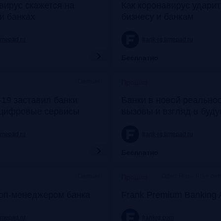
вирус скажется на
Как коронавирус удари
и банках
бизнесу и банкам
timepad.ru
frank-rg.timepad.ru
Бесплатно
Онлайн
Прошло
19 заставил банки
Банки в новой реальнос
 цифровые сервисы
вызовы и взгляд в буд
timepad.ru
frank-rg.timepad.ru
Бесплатно
Онлайн
Офис Frank RG + он
Прошло
топ-менеджером банка
Frank Premium Banking 
timepad.ru
frankrg.com