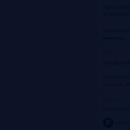
Рынок зел
устойчиво
praktika.vedomos
Бесплатно
Прошло
Russia Ris
riskconference.r
Стоимость:
29
Прошло
Frank Prem
frankrg.