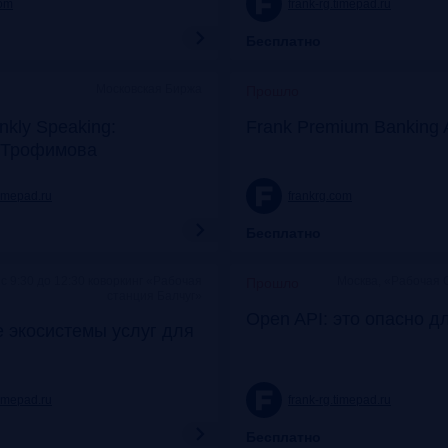
com
frank-rg.timepad.ru
Бесплатно
Московская Биржа
Прошло
nkly Speaking:
Frank Premium Banking 
 Трофимова
timepad.ru
frankrg.com
Бесплатно
c 9:30 до 12:30 коворкинг «Рабочая
Москва, «Рабочая 
Прошло
станция Балчуг»
Open API: это опасно д
 экосистемы услуг для
timepad.ru
frank-rg.timepad.ru
Бесплатно