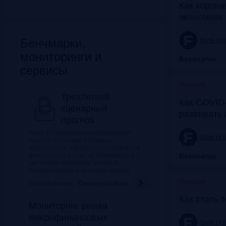
Как корона
экономике 
Бенчмарки,
frank-rg.
мониторинги и
Бесплатно
сервисы
Прошло
Трехлетний
Как COVID-
сценарный
развивать
прогноз
Frank RG ежеквартально обновляет
frank-rg.
прогноз на основе ключевых
экзогенных и эндогенных показателей
финансового рынка на ближайшие 3-5
Бесплатно
лет в трех сценариях: базовый,
оптимистичный и пессимистичный.
Прошло
Обновление:
Ежеквартально
Как стать 
Мониторинг рынка
микрофинансовых
frank-rg.