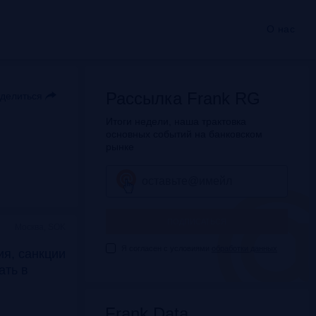
О нас
Рассылка Frank RG
делиться
Итоги недели, наша трактовка
основных событий на банковском
рынке
ПОДПИСАТЬСЯ
Москва, SOK
Я согласен с условиями
обработки данных
я, санкции
дать в
Frank Data