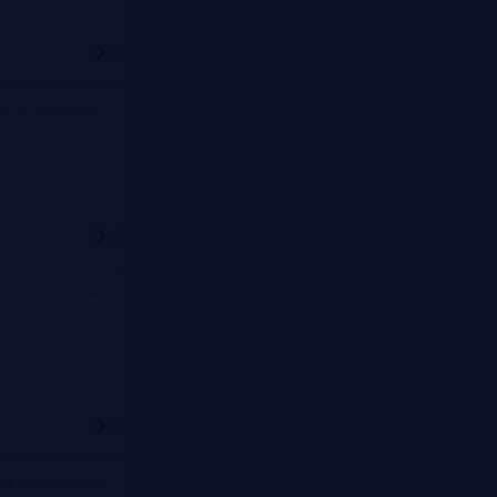
ентр технополис
Сочи
ва, Meeting Point