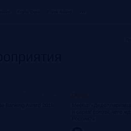
вания
Frank Data
Frank Award
По
оприятия
Особняк на Волхонке
Прошло
ate Banking Award 2018
Meetup «Дедолларизаци
и capital control: чего ж
России?»