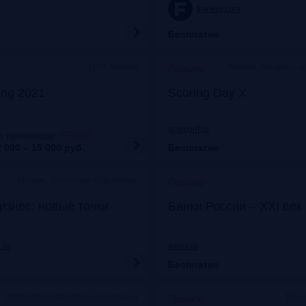
frankrg.com
Бесплатно
ЦМТ, Москва
Москва, Конгресс-ц
Прошло
ing 2021
Scoring Day X
scorconf.ru
о промокоду
:
FRG20
 000 – 15 000
руб.
Бесплатно
Москва, Технопарк «Сколково»
Прошло
изнес: новые точки
Банки России – XXI век
.ru
asros.ru
Бесплатно
InterContinental Moscow Tverskaya
Моск
Прошло