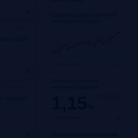
Средние размеры платежей
по ипотеке в России
Москва
Award 2019
Frank Data.
Ипотека
Доля просроченных
ипотечных кредитов
Станция Балчуг»
1,15
+0,41 п.п.
ля банков?
год к году
%
Frank Data.
Ипотека
Средний уровень одобрения