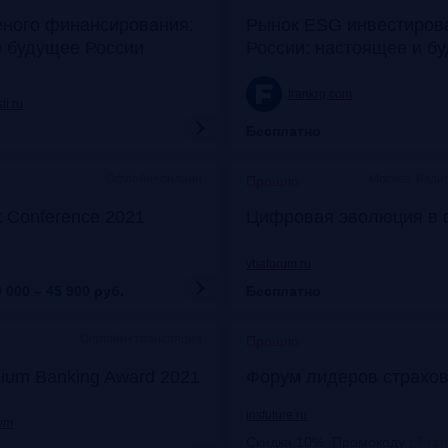
еного финансирования:
Рынок ESG инвестиров
е будущее России
России: настоящее и б
frankrg.com
ti.ru
Бесплатно
Офлайн+онлайн
Москва, Рэди
Прошло
k Conference 2021
Цифровая эволюция в 
u
vbaforum.ru
 000 – 45 900
руб.
Бесплатно
Офлайн+трансляция
Прошло
ium Banking Award 2021
Форум лидеров страхов
insfuture.ru
com
Скидка 10%. Промокоду
:
Fra