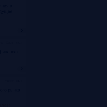
ания в
удущее
ссон Славянская
финансах
Москва, ЦМТ
ого рынка
nkRG10