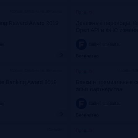
Москва, Особняк на Волхонке
Прошло
ing Reward Award 2019
Денежные переводы. К
Open API и ФНС изменя
com
frank-rg.timepad.ru
Бесплатно
Москва, Особняк на Волхонке
Москва, SO
Прошло
ate Banking Award 2019
Банки и премиальные с
опыт партнерства
com
frank-rg.timepad.ru
Бесплатно
Онлайн
Прошло