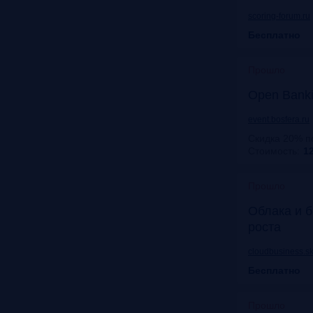
scoring-forum.ru
Бесплатно
Прошло
Open Bank
event.bosfera.ru
Скидка 20% п
Стоимость:
12
Прошло
Облака и б
роста
cloudbusiness.sk
Бесплатно
Прошло