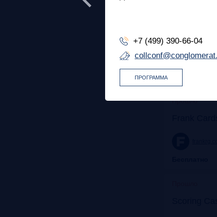
Прошло
ь расходы, как
рганизатор форума:
Банк будущ
для роста
+7 (499) 390-66-04
collconf@conglomerat
promo.croc.ru
Бесплатно
ПРОГРАММА
Бесплатно
Прошло
Frank Card
frankrg.
Бесплатно
Прошло
Scoring Ca