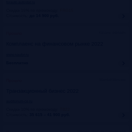
forauto.autostat.ru
Скидка 15% по промокоду
:
FRG15
Стоимость:
до 14 900
руб.
Казань, офлайн
Прошло
Комплаенс на финансовом рынке 2022
www.naufor.ru
Бесплатно
Marriott Moscow
Прошло
Транзакционный бизнес 2022
auditorium-cg.ru
Скидка 10% по промокоду
:
ТВ22
Стоимость:
35 615 – 41 900
руб.
Москва, Mercure Павелецкая