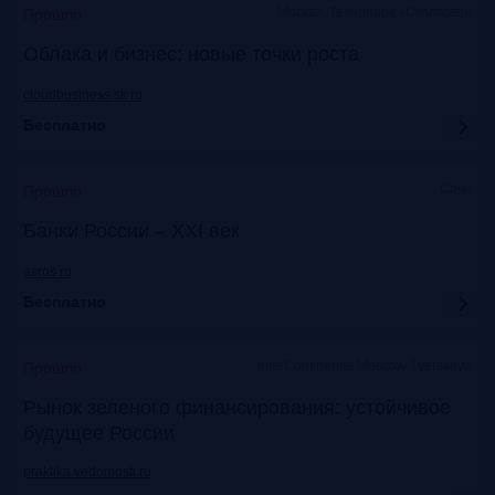
Москва, Технопарк «Сколково»
Прошло
Облака и бизнес: новые точки роста
cloudbusiness.sk.ru
Бесплатно
Сочи
Прошло
Банки России – XXI век
asros.ru
Бесплатно
InterContinental Moscow Tverskaya
Прошло
Рынок зеленого финансирования: устойчивое
будущее России
praktika.vedomosti.ru