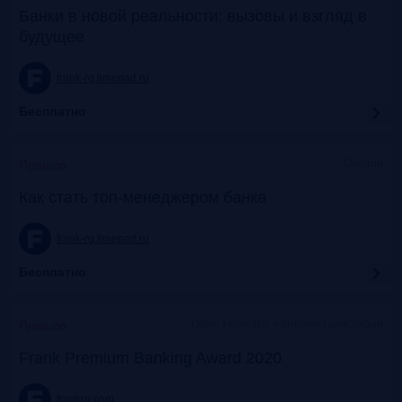
Банки в новой реальности: вызовы и взгляд в
будущее
frank-rg.timepad.ru
Бесплатно
Онлайн
Прошло
Как стать топ-менеджером банка
frank-rg.timepad.ru
Бесплатно
Офис Frank RG + онлайн-трансляции
Прошло
Frank Premium Banking Award 2020
frankrg.com