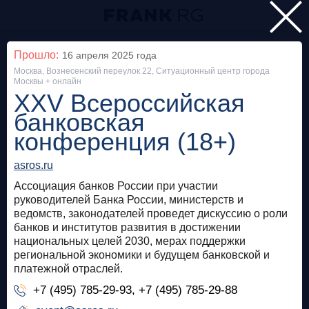
Главная
Прошло:
16 апреля 2025
года
Москва, Вознесенский переулок 22, Ситуационный центр города
Мероприятия
Москвы + онлайн
XXV Всероссийская
Все
банковская
конференция (18+)
Особняк на Волхонке
Прошло
asros.ru
Frank Private Banking Award 2018
Ассоциация банков России при участии
frankrg.com
руководителей Банка России, министерств и
ведомств, законодателей проведет дискуссию о роли
Бесплатно
банков и институтов развития в достижении
национальных целей 2030, мерах поддержки
региональной экономики и будущем банковской и
Москва, SOK
Прошло
платежной отраслей.
Meetup «Дедолларизация, санкции и capital
+7 (495) 785-29-93, +7 (495) 785-29-88
control: чего ждать в России?»