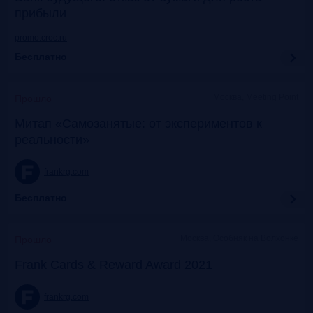
прибыли
promo.croc.ru
Бесплатно
Москва, Meeting Point
Прошло
Митап «Самозанятые: от экспериментов к
реальности»
frankrg.com
Бесплатно
Москва, Особняк на Волхонке
Прошло
Frank Cards & Reward Award 2021
frankrg.com