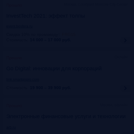
Москва, Courtyard Moscow City Center
Прошло
InvestTech 2021: эффект толпы
event.bosfera.ru
Скидка 10% по промокоду:
:
FRG15
Стоимость:
14 000 – 17 000
руб.
Онлайн
Прошло
Gо Digital: инновации для корпораций
link.smartgopro.com
Стоимость:
19 900 – 39 900
руб.
Москва, офлайн
Прошло
Электронные финансовые услуги и технологии
arb.ru