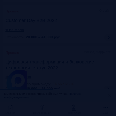
Онлайн
Прошло
Customer Day B2B 2022
fb-forum.com
Стоимость:
20 000 – 41 000
руб.
Москва, Марриотт
Прошло
Цифровая трансформация и банковские
технологии: статус 2022
dialogmanag.com
Скидка 10% по промокоду
:
FRANKRG10
Стоимость:
69 000 – 96 000
руб.
Мы используем cookies, чтобы сайт был лучше.
Политика
конфиденциальности.
Москва, ЦДП
Прошло
FinNext 2022
Главная
Исследования
Frank Award
Ещё