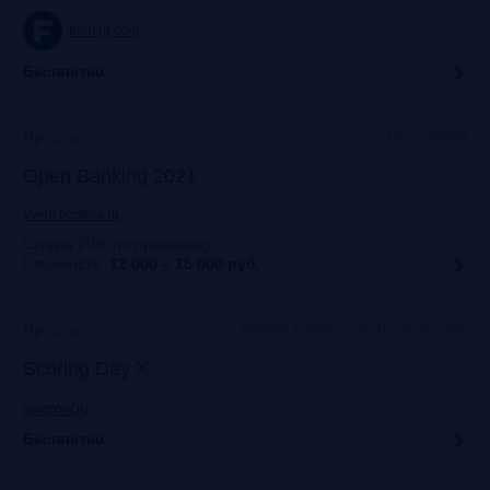
frankrg.com
Бесплатно
ЦМТ, Москва
Прошло
Open Banking 2021
event.bosfera.ru
Скидка 20% по промокоду
:
FRG20
Стоимость:
12 000 – 15 000
руб.
Москва, Конгресс-центр технополис
Прошло
Scoring Day X
scorconf.ru
Бесплатно