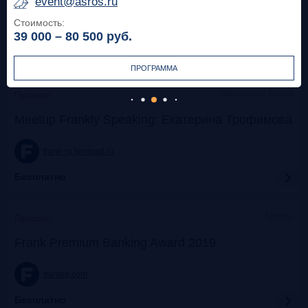
event@asros.ru
Стоимость:
frank-rg.timepad.ru
39 000 – 80 500
руб.
Бесплатно
ПРОГРАММА
Московская Биржа
Прошло
Meetup Frankly Speaking: Екатерина Трофимова
frank-rg.timepad.ru
Бесплатно
Москва
Прошло
Frank Premium Banking Award 2019
frankrg.com
Бесплатно