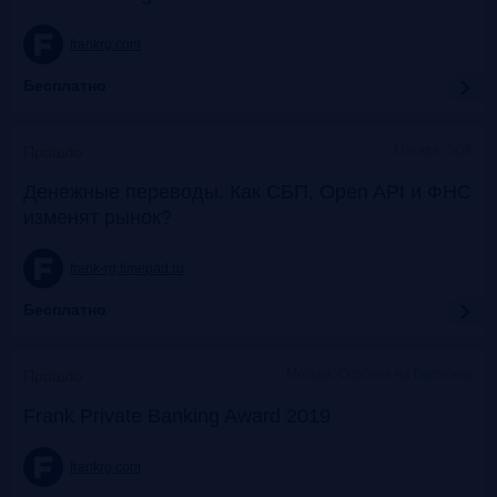
frankrg.com
Бесплатно
Москва, SOK
Прошло
Денежные переводы. Как СБП, Open API и ФНС
изменят рынок?
frank-rg.timepad.ru
Бесплатно
Москва, Особняк на Волхонке
Прошло
Frank Private Banking Award 2019
frankrg.com