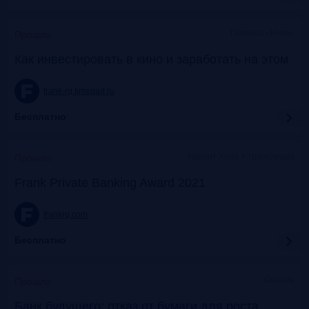
Галерея «Нико»
Прошло
Как инвестировать в кино и заработать на этом
frank-rg.timepad.ru
Бесплатно
Яровит Холл + трансляция
Прошло
Frank Private Banking Award 2021
frankrg.com
Бесплатно
Онлайн
Прошло
Банк будущего: отказ от бумаги для роста