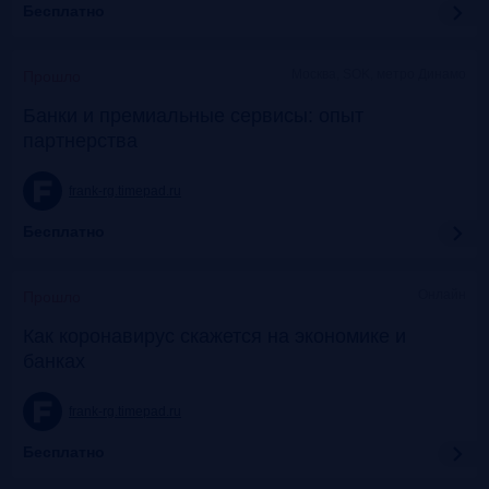
Бесплатно
Москва, SOK, метро Динамо
Прошло
Банки и премиальные сервисы: опыт
партнерства
frank-rg.timepad.ru
Бесплатно
Онлайн
Прошло
Как коронавирус скажется на экономике и
банках
frank-rg.timepad.ru
Бесплатно