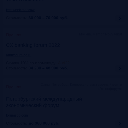
techweek.moscow
Стоимость:
30 000 – 70 000
руб.
Москва, Marriott Novy Arbat
Прошло
CX banking forum 2022
auditorium-cg.ru
Скидка 10% по промокоду
:
Aud22
Стоимость:
34 230 – 48 900
руб.
Санкт-Петербург, Конгрессно-выставочный центр
Прошло
«Экспофорум»
Петербургский международный
экономический форум
forumspb.com
Стоимость:
до 960 000
руб.