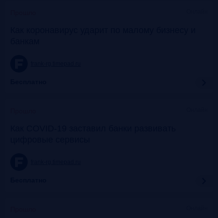
Онлайн
Прошло
Как коронавирус ударит по малому бизнесу и
банкам
frank-rg.timepad.ru
Бесплатно
Онлайн
Прошло
Как COVID-19 заставил банки развивать
цифровые сервисы
frank-rg.timepad.ru
Бесплатно
Онлайн
Прошло