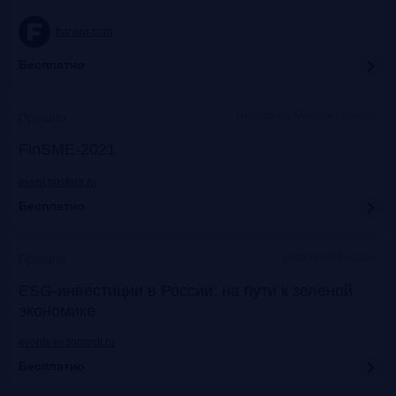
frankrg.com
Бесплатно
Holiday Inn Moscow Lesnaya
Прошло
FinSME-2021
event.bosfera.ru
Бесплатно
Lotte Hotel Moscow
Прошло
ESG-инвестиции в России: на пути к зеленой
экономике
events.vedomosti.ru
Бесплатно